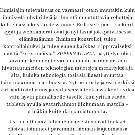
Ihmislajin tulevaisuus on varmasti jotain muutakin kuin
ihmis-eläinhybridejä ja ihmistä muistuttavia robotteja
kulkemassa keskuudessamme. Erilaiset sport trackerit,
appit ja webkamerat ovat jo nyt läsnä jokapäiväisessä
elämässämme. Ihminen kontrolloi, tulee
kontrolloiduksi ja tulee ennen kaikkea riippuvaiseksi
näistä ”keksinnöistä”.
SUPERNATURAL
-näyttelyn olisi
toivonut kommentoivan enemmän näiden arkeen
hivuttautuneiden teknologian muotojen merkityksiä ja
sitä, kuinka teknologia tosiasiallisesti muuttaa
toimintaamme maailmassa. Nyt neuroäly ja esimerkiksi
virtuaalitodellisuus jäävät useissa teoksissa koettaviksi
vain hyvin pinnalliselle tasolle, kun yritän saada
tabletin avulla avatarhahmot liikkumaan matolla –
siinäkin kuitenkin onnistumatta.
Uskon, että näyttelyn itsenäisesti vahvat teokset
olisivat toimineet paremmin hieman laajemmassa