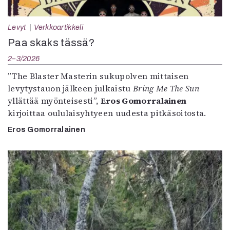
Levyt
Verkkoartikkeli
Paa skaks tässä?
2–3/2026
”The Blaster Masterin sukupolven mittaisen
levytystauon jälkeen julkaistu
Bring Me The Sun
yllättää myönteisesti”,
Eros Gomorralainen
kirjoittaa oululaisyhtyeen uudesta pitkäsoitosta.
Eros Gomorralainen