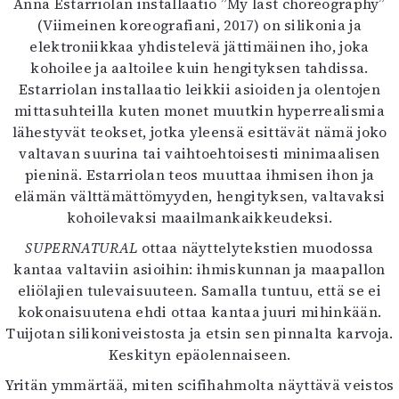
Anna Estarriolan installaatio ”My last choreography”
(Viimeinen koreografiani, 2017) on silikonia ja
elektroniikkaa yhdistelevä jättimäinen iho, joka
kohoilee ja aaltoilee kuin hengityksen tahdissa.
Estarriolan installaatio leikkii asioiden ja olentojen
mittasuhteilla kuten monet muutkin hyperrealismia
lähestyvät teokset, jotka yleensä esittävät nämä joko
valtavan suurina tai vaihtoehtoisesti minimaalisen
pieninä. Estarriolan teos muuttaa ihmisen ihon ja
elämän välttämättömyyden, hengityksen, valtavaksi
kohoilevaksi maailmankaikkeudeksi.
SUPERNATURAL
ottaa näyttelytekstien muodossa
kantaa valtaviin asioihin: ihmiskunnan ja maapallon
eliölajien tulevaisuuteen. Samalla tuntuu, että se ei
kokonaisuutena ehdi ottaa kantaa juuri mihinkään.
Tuijotan silikoniveistosta ja etsin sen pinnalta karvoja.
Keskityn epäolennaiseen.
Yritän ymmärtää, miten scifihahmolta näyttävä veistos