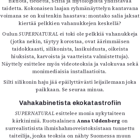
fiktiota, tiedettä, scifiä ja mytologioita yhdistävää
taidetta. Kokonaisen laajan ryhmänäyttelyn kantavana
voimana se on kuitenkin haastava: montako salia jaksat
kiertää pelkkien vahanukkejen keskellä?
Oulun
SUPERNATURAL
ei toki ole pelkkiä vahanukkeja
(jotka nekin, täytyy korostaa, ovat äärimmäisen
taidokkaasti, silikonista, lasikuidusta, oikeista
hiuksista, karvoista ja vaatteista valmistettuja).
Näyttely esittelee myös videoteoksia ja valokuvaa sekä
monimediaisia installaatioita.
Silti silikonin haju jää epäilyttävästi leijailemaan joka
paikkaan. Se seuraa minua.
Vahakabinetista ekokatastrofiin
SUPERNATURAL
esittelee monia nykytaiteen
kärkinimiä. Ruotsalainen
Anna Uddenberg
on
surrealistisista ihmishahmoveistoksistaan tunnettu
taiteilija, jonka teoksia on nähty Suomessa muun