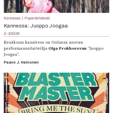
Kannessa
Paperilehdestä
Kannessa: Juoppo Joogaa
2–3/2026
Kesäkuun kansiteos on Oulussa asuvan
performanssitaiteilija
Olga Prokhorovan
”Juoppo
Joogaa”.
Paavo J. Heinonen