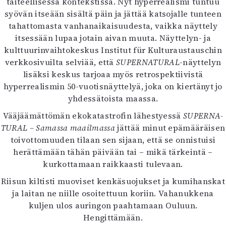
taiteellisessa kontekstissa. Nyt hyperrealismi tuntuu
syövän itseään sisältä päin ja jättää katsojalle tunteen
tahattomasta vanhanaikaisuudesta, vaikka näyttely
itsessään lupaa jotain aivan muuta. Näyttelyn- ja
kulttuurinvaihtokeskus Institut für Kulturaustauschin
verkkosivuilta selviää, että
SUPERNATURAL
-näyttelyn
lisäksi keskus tarjoaa myös retrospektiivistä
hyperrealismin 50-vuotisnäyttelyä, joka on kiertänyt jo
yhdessätoista maassa.
Vääjäämättömän eko­katas­trofin lähestyessä
SUPER­NA­
TU­RAL – Samassa maailmassa
jättää minut epämääräisen
toivottomuuden tilaan sen sijaan, että se onnistuisi
herättämään tähän päivään tai – mikä tärkeintä –
kurkottamaan raikkaasti tulevaan.
Riisun kiltisti muoviset kenkäsuojukset ja kumihanskat
ja laitan ne niille osoitettuun koriin. Vahanukkena
kuljen ulos auringon paahtamaan Ouluun.
Hengittämään.