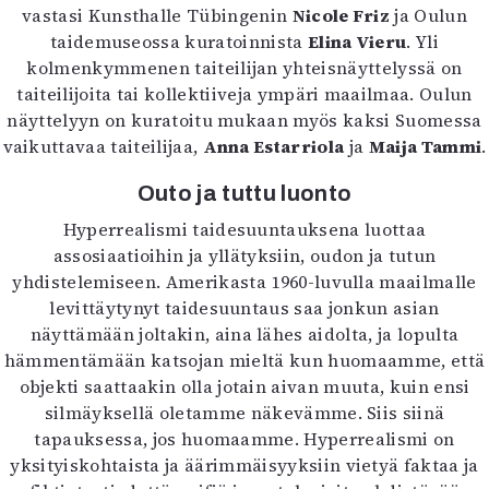
vastasi Kunsthalle Tübingenin
Nicole Friz
ja Oulun
Mediatiedot
taidemuseossa kuratoinnista
Elina Vieru
. Yli
Kaltio ry
kolmenkymmenen taiteilijan yhteisnäyttelyssä on
taiteilijoita tai kollektiiveja ympäri maailmaa. Oulun
näyttelyyn on kuratoitu mukaan myös kaksi Suomessa
vaikuttavaa taiteilijaa,
Anna Estarriola
ja
Maija Tammi
.
Outo ja tuttu luonto
Hyperrealismi taidesuuntauksena luottaa
assosiaatioihin ja yllätyksiin, oudon ja tutun
yhdistelemiseen. Amerikasta 1960-luvulla maailmalle
levittäytynyt taidesuuntaus saa jonkun asian
näyttämään joltakin, aina lähes aidolta, ja lopulta
hämmentämään katsojan mieltä kun huomaamme, että
objekti saattaakin olla jotain aivan muuta, kuin ensi
silmäyksellä oletamme näkevämme. Siis siinä
tapauksessa, jos huomaamme. Hyperrealismi on
yksityiskohtaista ja äärimmäisyyksiin vietyä faktaa ja