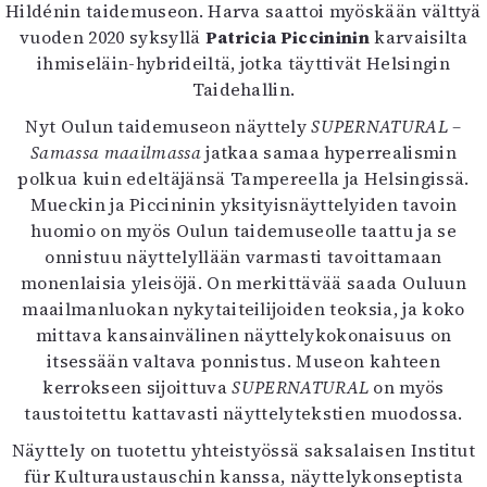
Kirjat
Hildénin taidemuseon. Harva saattoi myöskään välttyä
In English
vuoden 2020 syksyllä
Patricia Piccininin
karvaisilta
Esitystaide
ihmiseläin-hybrideiltä, jotka täyttivät Helsingin
Arkisto
Taidehallin.
Nyt Oulun taidemuseon näyttely
SUPERNATURAL –
Lehdet
Samassa maailmassa
jatkaa samaa hyperrealismin
polkua kuin edeltäjänsä Tampereella ja Helsingissä.
4/2026
Mueckin ja Piccininin yksityisnäyttelyiden tavoin
2–3/2026
huomio on myös Oulun taidemuseolle taattu ja se
1/2026
onnistuu näyttelyllään varmasti tavoittamaan
6/2025
monenlaisia yleisöjä. On merkittävää saada Ouluun
5/2025 saame
maailmanluokan nykytaiteilijoiden teoksia, ja koko
5/2025
mittava kansainvälinen näyttelykokonaisuus on
Lehtiarkisto
itsessään valtava ponnistus. Museon kahteen
kerrokseen sijoittuva
SUPERNATURAL
on myös
Info
taustoitettu kattavasti näyttelytekstien muodossa.
Tilaus ja irtonumerot
Näyttely on tuotettu yhteistyössä saksalaisen Institut
Yhteistyössä
für Kulturaustauschin kanssa, näyttelykonseptista
Toimitus