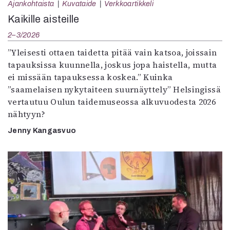
Ajankohtaista
Kuvataide
Verkkoartikkeli
Kaikille aisteille
2–3/2026
”Yleisesti ottaen taidetta pitää vain katsoa, joissain
tapauksissa kuunnella, joskus jopa haistella, mutta
ei missään tapauksessa koskea.” Kuinka
”saamelaisen nykytaiteen suurnäyttely” Helsingissä
vertautuu Oulun taidemuseossa alkuvuodesta 2026
nähtyyn?
Jenny Kangasvuo