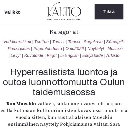
Tilaa
Valikko
Sulje
Kategoriat
Kategoriat
Verkkoartikkeli
Verkkoartikkeli
Teatteri
Tanssi
Tanssi
Sarjakuva
Sámegillii
Teatteri
Pääkirjoitus
Paperilehdestä
Oulu2026
Näyttelyt
Musiikki
Tanssi
Levyt
Kuvataide
Kirjat
In English
Esitystaide
Arkisto
Tanssi
Sarjakuva
Hyperrealistista luontoa ja
Sámegillii
outoa luonnottomuutta Oulun
Pääkirjoitus
Paperilehdestä
taidemuseossa
Oulu2026
Näyttelyt
Ron Mueckin
valtava, silikoninen vauva oli taajaan
Musiikki
esillä kotimaan kulttuuriuutisten kuvastossa muutamia
Levyt
vuosia sitten, kun australialaisen Mueckin
Kuvataide
ensimmäinen näyttely Pohjoismaissa valtasi Sara