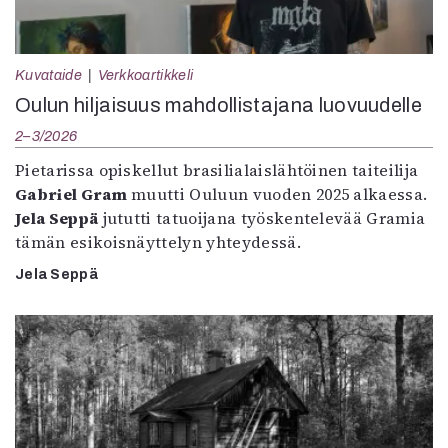
Kuvataide
Verkkoartikkeli
Oulun hiljaisuus mahdollistajana luovuudelle
2–3/2026
Pietarissa opiskellut brasilialaislähtöinen taiteilija
Gabriel Gram
muutti Ouluun vuoden 2025 alkaessa.
Jela Seppä
jututti tatuoijana työskentelevää Gramia
tämän esikoisnäyttelyn yhteydessä.
Jela Seppä