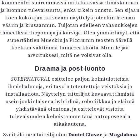
kommentoi suuremmassa mittakaavassa ihmiskunnan
ja luonnon tulevaisuutta, enkä oikein onnstu. Sen sijaan
koen koko ajan katsovani näyttelyä jotenkin hieman
väärin ja kiusaannun. Tuijotan edelleen vahanukkejen
ihmeellisiä ihopomuja ja karvoja. Olen ymmärtänyt, että
supertähtien Mueckin ja Piccininin teosten äärellä
koetaan välittömiä tunnereaktioita. Minulle jää
arvoituksesi, mitä ne voisivat olla.
Draama ja post-luonto
SUPERNATURAL
esittelee paljon kolmiulotteisia
ihmishahmoja, eri tavoin toteutettuja veistoksia ja
installaatiota. Näyttelyn taiteilijat kuvaavat ihmistä
usein jonkinlaisena hybridinä, robotiikkaa ja eläintä
yhdistävänä olentona, ja esittelevät visioita
tulevaisuuden kehoistamme tänä antroposeenin
aikakautena.
Sveitsiläinen taiteilijaduo
Daniel Glaser
ja
Magdalena