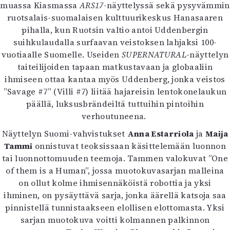
muassa Kiasmassa
ARS17
-näyttelyssä sekä pysyvämmin
ruotsalais-suomalaisen kulttuurikeskus Hanasaaren
pihalla, kun Ruotsin valtio antoi Uddenbergin
suihkulaudalla surfaavan veistoksen lahjaksi 100-
vuotiaalle Suomelle. Useiden
SUPERNATURAL
-näyttelyn
taiteilijoiden tapaan matkustavaan ja globaaliin
ihmiseen ottaa kantaa myös Uddenberg, jonka veistos
”Savage #7” (Villi #7) liitää hajareisin lentokonelaukun
päällä, luksusbrändeiltä tuttuihin pintoihin
verhoutuneena.
Näyttelyn Suomi-vahvistukset
Anna Estarriola
ja
Maija
Tammi
onnistuvat teoksissaan käsittelemään luonnon
tai luonnottomuuden teemoja. Tammen valokuvat ”One
of them is a Human”, jossa muotokuvasarjan malleina
on ollut kolme ihmisennäköistä robottia ja yksi
ihminen, on pysäyttävä sarja, jonka äärellä katsoja saa
pinnistellä tunnistaakseen elollisen elottomasta. Yksi
sarjan muotokuva voitti kolmannen palkinnon