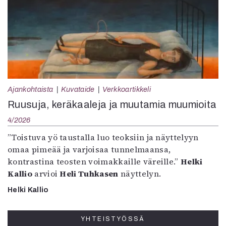
Ajankohtaista
Kuvataide
Verkkoartikkeli
Ruusuja, keräkaaleja ja muutamia muumioita
4/2026
”Toistuva yö taustalla luo teoksiin ja näyttelyyn
omaa pimeää ja varjoisaa tunnelmaansa,
kontrastina teosten voimakkaille väreille.”
Helki
Kallio
arvioi
Heli Tuhkasen
näyttelyn.
Helki Kallio
YHTEISTYÖSSÄ