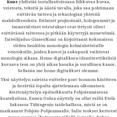
Kunz
yhdistää installaatioissaan liikkuvaa kuvaa,
veistosta, tekstiä ja ääntä tavalla, joka saa pohtimaan
esittävän taiteen ja teknologian yhteisiä
mahdollisuuksia. Erilaiset projisoinnit, hologrammit ja
immersiiviset toteutukset ovat tietysti olleet
esittävässä taiteessa jo pitkään käytettyjä menetelmiä.
Taiteilijaduo Glaser/Kunz on kirjoittanut kokonaisen
viiden henkilön monologin kolmiulotteisille
veistoksille, joiden kasvot ja sukupuoli vaihtuvat
monologin aikana. Homo digitaliksen identiteettikriisiä
kuvaava teos on yhtä aikaa hauska ja surullinen kaaos.
Sellaisia me homo digitalikset olemme.
Yksi näyttelyn saleista esittelee post-luonnon käsitteen
ja herättää lopulta ajattelemaan ulkomaisen
kiertonäyttelyn epätarkkuutta Pohjoismaisessa
kontekstissa. Ennen Oulua näyttely on ollut esillä Etelä-
Saksassa Tübingenin taidehallissa, mistä se on
matkannut Pohjois-Pohjanmaalle. Salin teokset kertovat