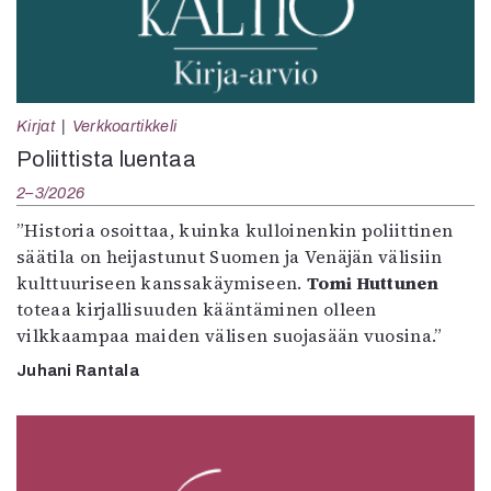
Kirjat
Verkkoartikkeli
Poliittista luentaa
2–3/2026
”Historia osoittaa, kuinka kulloinenkin poliittinen
säätila on heijastunut Suomen ja Venäjän välisiin
kulttuuriseen kanssakäymiseen.
Tomi Huttunen
toteaa kirjallisuuden kääntäminen olleen
vilkkaampaa maiden välisen suojasään vuosina.”
Juhani Rantala