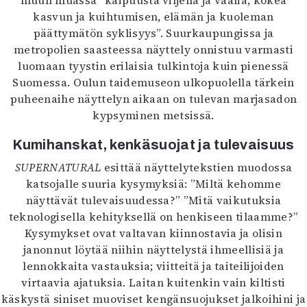
muun muassa ”kaipuusta viljellä ja vaalia, kokea
kasvun ja kuihtumisen, elämän ja kuoleman
päättymätön syklisyys”. Suurkaupungissa ja
metropolien saasteessa näyttely onnistuu varmasti
luomaan tyystin erilaisia tulkintoja kuin pienessä
Suomessa. Oulun taidemuseon ulkopuolella tärkein
puheenaihe näyttelyn aikaan on tulevan marjasadon
kypsyminen metsissä.
Kumihanskat, kenkäsuojat ja tulevaisuus
SUPERNATURAL
esittää näyttelytekstien muodossa
katsojalle suuria kysymyksiä: ”Miltä kehomme
näyttävät tulevaisuudessa?” ”Mitä vaikutuksia
teknologisella kehityksellä on henkiseen tilaamme?”
Kysymykset ovat valtavan kiinnostavia ja olisin
janonnut löytää niihin näyttelystä ihmeellisiä ja
lennokkaita vastauksia; viitteitä ja taiteilijoiden
virtaavia ajatuksia. Laitan kuitenkin vain kiltisti
käskystä siniset muoviset kengänsuojukset jalkoihini ja