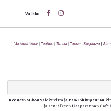
Sulje
Valikko
Ka
Verk
Verkkoartikkeli
Teatteri
Tanssi
Tanssi
Sarjakuva
Sámeg
S
S
Pä
Pap
Kenneth Mikon
valokuvista ja
Pasi Pikkupeuran
kir
ja sen jälkeen Haaparannan Café H