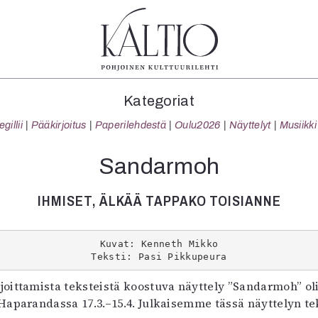
tegoriat
Lehdet
Info
Kategoriat
koartikkeli
4/2026
Tilaus j
illii
Pääkirjoitus
Paperilehdestä
Oulu2026
Näyttelyt
Musiikki
Teatteri
2–3/2026
irtonume
Tanssi
1/2026
Yhteistyö
Sandarmoh
Tanssi
6/2025
Toimitu
arjakuva
5/2025 saame
Mediatie
IHMISET, ÄLKÄÄ TAPPAKO TOISIANNE
ámegillii
5/2025
Kaltio r
äkirjoitus
Lehtiarkisto
erilehdestä
Kuvat: Kenneth Mikko
Teksti: Pasi Pikkupeura
Oulu2026
Näyttelyt
joittamista teksteistä koostuva näyttely
”Sandarmoh” oli
Musiikki
aparandassa 17.3.–15.4. Julkaisemme tässä näyttelyn te
Levyt