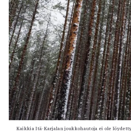
Kaikkia Itä-Karjalan joukkohautoja ei ole löydett