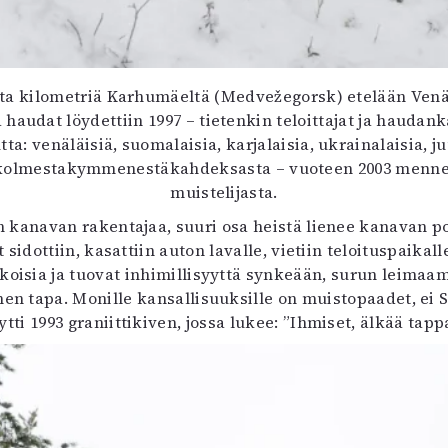
a kilometriä Karhumäeltä (Medvežegorsk) etelään Venäj
haudat löydettiin 1997 – tietenkin teloittajat ja haudank
a: venäläisiä, suomalaisia, karjalaisia, ukrainalaisia,
 kolmestakymmenestäkahdeksasta – vuoteen 2003 mennes
muistelijasta.
anavan rakentajaa, suuri osa heistä lienee kanavan poh
lat sidottiin, kasattiin auton lavalle, vietiin teloituspai
koisia ja tuovat inhimillisyyttä synkeään, surun leima
en tapa. Monille kansallisuuksille on muistopaadet, ei 
ytti 1993 graniittikiven, jossa lukee: ”Ihmiset, älkää tapp