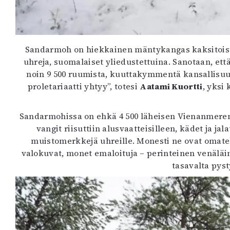
Sandarmoh on hiekkainen mäntykangas kaksitoist
uhreja, suomalaiset yliedustettuina. Sanotaan, että 
noin 9 500 ruumista, kuuttakymmentä kansallisuutt
proletariaatti yhtyy”, totesi
Aatami Kuortti
, yksi
Sandarmohissa on ehkä 4 500 läheisen Vienanmeren k
vangit riisuttiin alusvaatteisilleen, kädet ja ja
muistomerkkejä uhreille. Monesti ne ovat omate
valokuvat, monet emaloituja – perinteinen venäläin
tasavalta pyst