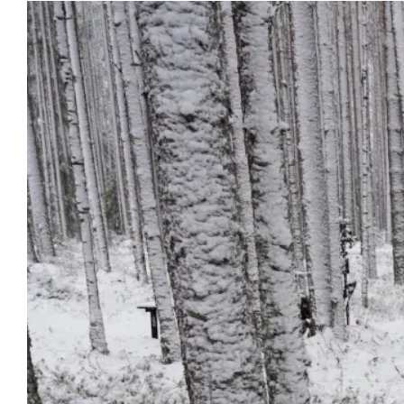
K
I
E