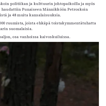
koin politiikan ja kulttuurin johtopaikoilla ja myös
 ja haudattiin Punaiseen Männikköön Petroskoin
läistä ja 48 muita kansalaisuuksia.
 000 ruumista, joista ehkäpä toistakymmentätuhatta
tarin suomalaisia.
paljon, osa vanhoissa kaivoskuiluissa.