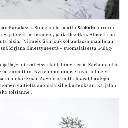
än Karjalassa. Sinne on haudattu
Stalinin
terrorin
aivajat ovat ne tienneet, paikallisetkin. Alueella on
 juutalaisia. ”Viimeistään joukkohaudassa maailman
sä kirjana ilmestyneestä – suomalaisesta Gulag-
jalla, rantavalleissa tai lähimetsissä. Karhumäellä
kalle ja ammuttiin. Nyttemmin ihmiset ovat tehneet
amaan metsikköön. Aavemaisuutta luovat hautojen
Suomen valtiolta suomalaisille kuitenkaan. Karjalan
ako toisianne”.