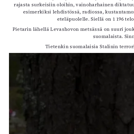
rajasta surkeisiin oloihin, vainoharhainen diktatuu
esimerkiksi lehdistössä, radiossa, kustantamo
eteläpuolelle. Siellä on 1 196 tel
Pietarin lähellä Levashovon metsässä on suuri jou
suomalaista. Sinn
Tietenkin suomalaisia Stalinin terror