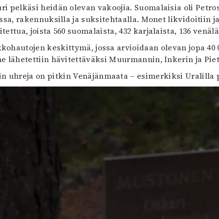
ri pelkäsi heidän olevan vakoojia. Suomalaisia oli Petros
ssa, rakennuksilla ja suksitehtaalla. Monet likvidoitiin
oitettua, joista 560 suomalaista, 432 karjalaista, 136 venä
kkohautojen keskittymä, jossa arvioidaan olevan jopa 40
e lähetettiin hävitettäväksi Muurmannin, Inkerin ja Pie
in uhreja on pitkin Venäjänmaata – esimerkiksi Uralilla 