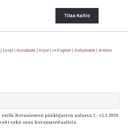
Tilaa
Kaltio
a
Levyt
Kuvataide
Kirjat
In English
Esitystaide
Arkisto
rot
ssä
s
dot
y
 esillä Rovaniemen pääkirjaston aulassa 2.–15.3.2020
kstit sekä osan kuvamateriaalista.