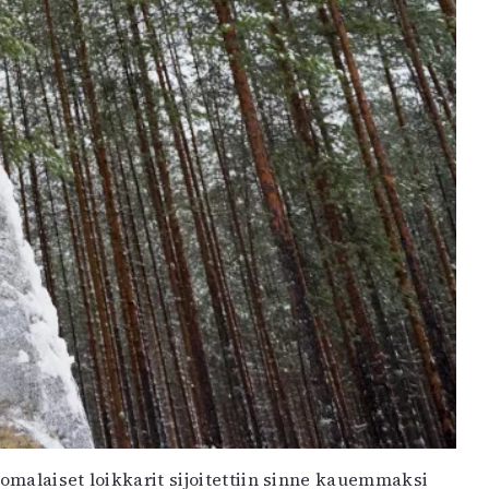
uomalaiset loikkarit sijoitettiin sinne kauemmaksi