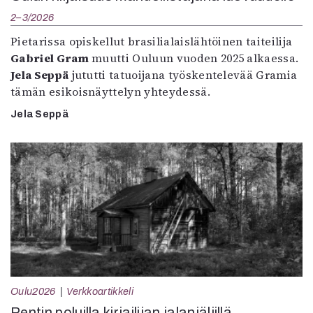
2–3/2026
Pietarissa opiskellut brasilialaislähtöinen taiteilija
Gabriel Gram
muutti Ouluun vuoden 2025 alkaessa.
Jela Seppä
jututti tatuoijana työskentelevää Gramia
tämän esikoisnäyttelyn yhteydessä.
Jela Seppä
Oulu2026
Verkkoartikkeli
Pentin poluilla kirjailijan jalanjäljillä