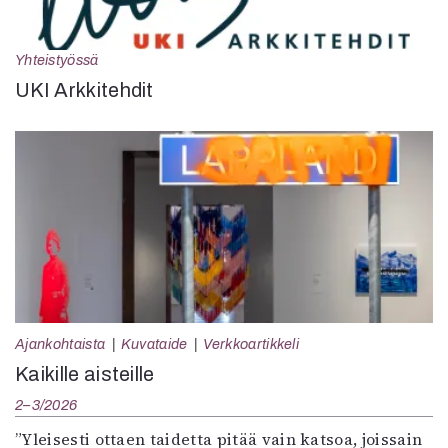
Yhteistyössä
UKI Arkkitehdit
Ajankohtaista
Kuvataide
Verkkoartikkeli
Kaikille aisteille
2–3/2026
”Yleisesti ottaen taidetta pitää vain katsoa, joissain