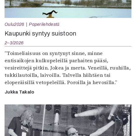
Kirjat
In English
Esitystaide
Arkisto
Oulu2026
Paperilehdestä
Kaupunki syntyy suistoon
Lehdet
2–3/2026
4/2026
”Toimeliaisuus on syntynyt sinne, minne
2–3/2026
entisaikojen kulkupeleillä parhaiten pääsi,
1/2026
vesireittejä pitkin. Jokea ja merta. Veneillä, ruuhilla,
6/2025
tukkilautoilla, laivoilla. Talvella hiihtäen tai
5/2025 saame
eloperäisillä vetopeleillä. Poroilla ja hevosilla.”
5/2025
Jukka Takalo
Lehtiarkisto
Info
Tilaus ja irtonumerot
Yhteistyössä
Toimitus