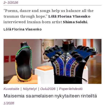
2–3/2026
”Poems, dance and songs help us balance all the
traumas through hope.”
Lölä Florina Vlasenko
interviewed Iranian-born artist
Shima Salehi
.
Lölä Florina Vlasenko
Kuvataide
Näyttelyt
Oulu2026
Paperilehdestä
Maisemia saamelaisen nykytaiteen rinteiltä
1/2026