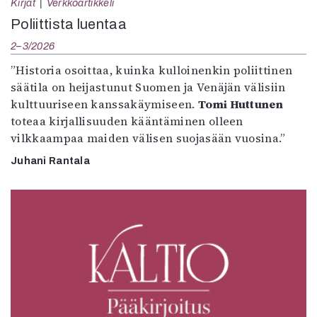
Kirjat
Verkkoartikkeli
Poliittista luentaa
2–3/2026
”Historia osoittaa, kuinka kulloinenkin poliittinen
säätila on heijastunut Suomen ja Venäjän välisiin
kulttuuriseen kanssakäymiseen.
Tomi Huttunen
toteaa kirjallisuuden kääntäminen olleen
vilkkaampaa maiden välisen suojasään vuosina.”
Juhani Rantala