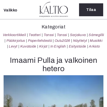
Tilaa
Valikko
Sulje
Kategoriat
Kategoriat
Verkkoartikkeli
Verkkoartikkeli
Teatteri
Tanssi
Tanssi
Sarjakuva
Sámegillii
Teatteri
Pääkirjoitus
Paperilehdestä
Oulu2026
Näyttelyt
Musiikki
Tanssi
Levyt
Kuvataide
Kirjat
In English
Esitystaide
Arkisto
Tanssi
Sarjakuva
Imaami Pulla ja valkoinen
Sámegillii
hetero
Pääkirjoitus
Paperilehdestä
Oulu2026
Näyttelyt
Musiikki
Levyt
Kuvataide