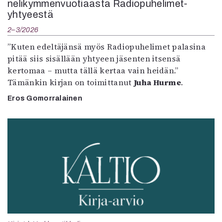
nelikymmenvuotiaasta Radiopuhelimet-
yhtyeestä
2–3/2026
”Kuten edeltäjänsä myös Radiopuhelimet palasina
pitää siis sisällään yhtyeen jäsenten itsensä
kertomaa – mutta tällä kertaa vain heidän.”
Tämänkin kirjan on toimittanut
Juha Hurme
.
Eros Gomorralainen