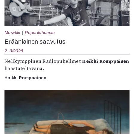
Mediatiedot
Kaltio ry
Musiikki
Paperilehdestä
Eräänlainen saavutus
2–3/2026
Nelikymppinen Radiopuhelimet
Heikki Romppaisen
haastateltavana.
Heikki Romppainen