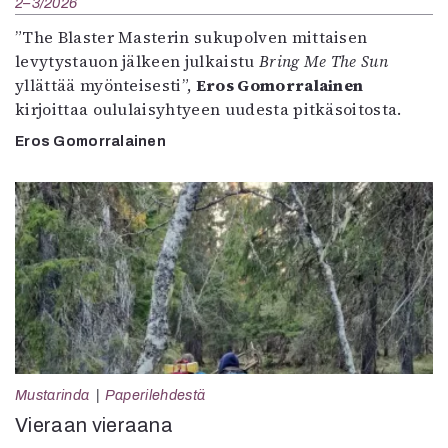
2–3/2026
”The Blaster Masterin sukupolven mittaisen
levytystauon jälkeen julkaistu
Bring Me The Sun
yllättää myönteisesti”,
Eros Gomorralainen
kirjoittaa oululaisyhtyeen uudesta pitkäsoitosta.
Eros Gomorralainen
Mustarinda
Paperilehdestä
Vieraan vieraana