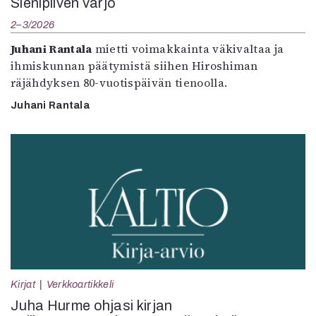
Sienipilven varjo
2–3/2026
Juhani Rantala
mietti voimakkainta väkivaltaa ja
ihmiskunnan päätymistä siihen Hiroshiman
räjähdyksen 80-vuotispäivän tienoolla.
Juhani Rantala
Kirjat
Verkkoartikkeli
Juha Hurme ohjasi kirjan