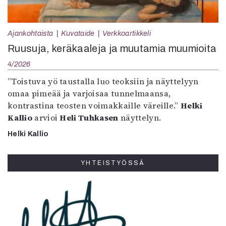
Ajankohtaista
Kuvataide
Verkkoartikkeli
Ruusuja, keräkaaleja ja muutamia muumioita
4/2026
”Toistuva yö taustalla luo teoksiin ja näyttelyyn
omaa pimeää ja varjoisaa tunnelmaansa,
kontrastina teosten voimakkaille väreille.”
Helki
Kallio
arvioi
Heli Tuhkasen
näyttelyn.
Helki Kallio
YHTEISTYÖSSÄ