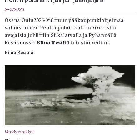
2–3/2026
Osana Oulu2026-kulttuuripääkaupunkiohjelmaa
valmistuneen Pentin polut -kulttuurireitistön
avajaisia juhlittiin Siikalatvalla ja Pyhännällä
kesäkuussa.
Niina Kestilä
tutustui reittiin.
Niina Kestilä
Verkkoartikkeli