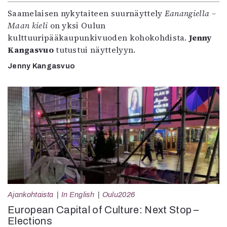
Saamelaisen nykytaiteen suurnäyttely
Eanangiella –
Maan kieli
on yksi Oulun
kulttuuripääkaupunkivuoden kohokohdista.
Jenny
Kangasvuo
tutustui näyttelyyn.
Jenny Kangasvuo
Ajankohtaista
In English
Oulu2026
European Capital of Culture: Next Stop –
Elections