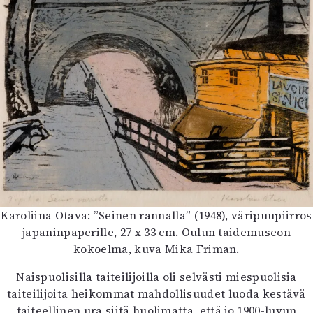
Karoliina Otava: ”Seinen rannalla” (1948), väripuupiirros
japaninpaperille, 27 x 33 cm. Oulun taidemuseon
kokoelma, kuva Mika Friman.
Naispuolisilla taiteilijoilla oli selvästi miespuolisia
taiteilijoita heikommat mahdollisuudet luoda kestävä
taiteellinen ura siitä huolimatta, että jo 1900-luvun