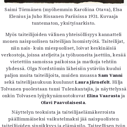
Saimi Törmänen (myöhemmin Karoliina Otava), Elsa
Elenius ja Juho Rissanen Pariisissa 1931. Kuvaaja
tuntematon, yksityisarkisto.
Myös taiteilijoiden välinen yhteisöllisyys kannatteli
monen naispuolisen taiteilijan luomistyötä. Taiteilijat,
niin nais- kuin miespuoliset, loivat keskinäisiä
verkostoja, joissa ateljeita ja työhuoneita jaettiin, kesää
vietettiin samoissa paikoissa ja matkoja tehtiin
yhdessä. Olga Nordstömin läheisiin ystäviin kuului
paljon muita taiteilijoita, muiden muassa
Sam Vanni
sekä taiteilijasukuun kuulunut
Laura Järnefelt
. Hilja
Tolvanen puolestaan tunsi Tulenkantajia, ja näyttelyssä
onkin Tolvasen lyijykynämuotokuvat
Elina Vaarasta
ja
Olavi Paavolaisesta
.
Näyttelyn teoksista ja taiteilijaelämäkerroista
päällimmäiseksi vaikutelmaksi jää naispuolisten
taiteilijoiden sinnikkyys ja elämänilo. Taiteellisen työn