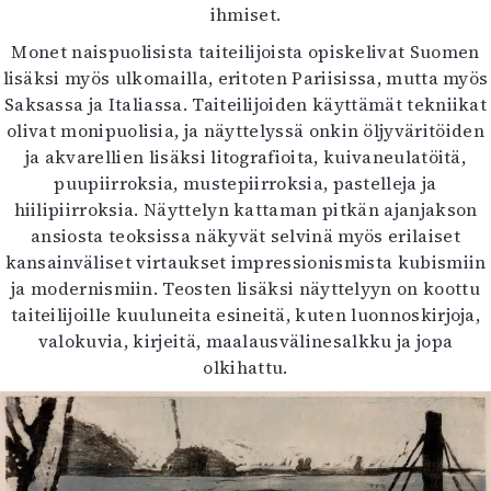
ihmiset.
Monet naispuolisista taiteilijoista opiskelivat Suomen
lisäksi myös ulkomailla, eritoten Pariisissa, mutta myös
Saksassa ja Italiassa. Taiteilijoiden käyttämät tekniikat
olivat monipuolisia, ja näyttelyssä onkin öljyväritöiden
ja akvarellien lisäksi litografioita, kuivaneulatöitä,
puupiirroksia, mustepiirroksia, pastelleja ja
hiilipiirroksia. Näyttelyn kattaman pitkän ajanjakson
ansiosta teoksissa näkyvät selvinä myös erilaiset
kansainväliset virtaukset impressionismista kubismiin
ja modernismiin. Teosten lisäksi näyttelyyn on koottu
taiteilijoille kuuluneita esineitä, kuten luonnoskirjoja,
valokuvia, kirjeitä, maalausvälinesalkku ja jopa
olkihattu.