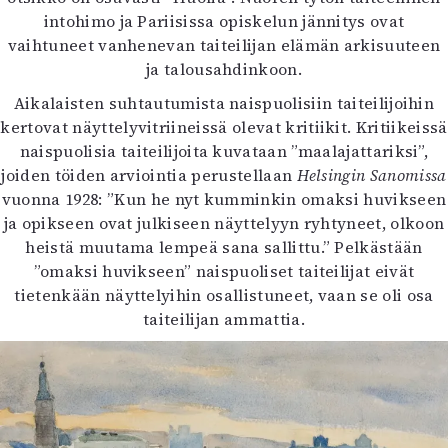
intohimo ja Pariisissa opiskelun jännitys ovat
vaihtuneet vanhenevan taiteilijan elämän arkisuuteen
ja talousahdinkoon.
Aikalaisten suhtautumista naispuolisiin taiteilijoihin
kertovat näyttelyvitriineissä olevat kritiikit. Kritiikeissä
naispuolisia taiteilijoita kuvataan ”maalajattariksi”,
joiden töiden arviointia perustellaan
Helsingin Sanomissa
vuonna 1928: ”Kun he nyt kumminkin omaksi huvikseen
ja opikseen ovat julkiseen näyttelyyn ryhtyneet, olkoon
heistä muutama lempeä sana sallittu.” Pelkästään
”omaksi huvikseen” naispuoliset taiteilijat eivät
tietenkään näyttelyihin osallistuneet, vaan se oli osa
taiteilijan ammattia.