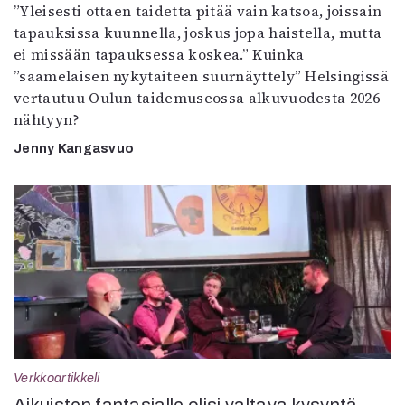
”Yleisesti ottaen taidetta pitää vain katsoa, joissain
tapauksissa kuunnella, joskus jopa haistella, mutta
ei missään tapauksessa koskea.” Kuinka
”saamelaisen nykytaiteen suurnäyttely” Helsingissä
vertautuu Oulun taidemuseossa alkuvuodesta 2026
nähtyyn?
Jenny Kangasvuo
Verkkoartikkeli
Aikuisten fantasialle olisi valtava kysyntä