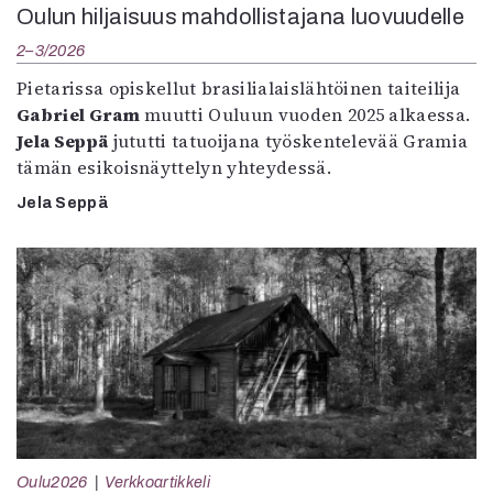
Oulun hiljaisuus mahdollistajana luovuudelle
2–3/2026
Pietarissa opiskellut brasilialaislähtöinen taiteilija
Gabriel Gram
muutti Ouluun vuoden 2025 alkaessa.
Jela Seppä
jututti tatuoijana työskentelevää Gramia
tämän esikoisnäyttelyn yhteydessä.
Jela Seppä
Oulu2026
Verkkoartikkeli