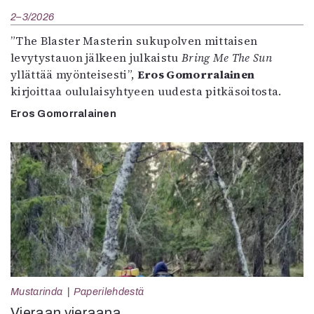
2–3/2026
”The Blaster Masterin sukupolven mittaisen
levytystauon jälkeen julkaistu
Bring Me The Sun
yllättää myönteisesti”,
Eros Gomorralainen
kirjoittaa oululaisyhtyeen uudesta pitkäsoitosta.
Eros Gomorralainen
Mustarinda
Paperilehdestä
Vieraan vieraana