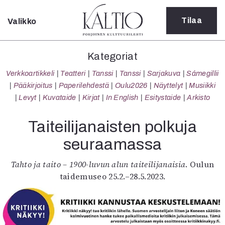
Tilaa
Valikko
Sulje
Kategoriat
Kategoriat
Verkkoartikkeli
Verkkoartikkeli
Teatteri
Tanssi
Tanssi
Sarjakuva
Sámegillii
Teatteri
Pääkirjoitus
Paperilehdestä
Oulu2026
Näyttelyt
Musiikki
Tanssi
Levyt
Kuvataide
Kirjat
In English
Esitystaide
Arkisto
Tanssi
Sarjakuva
Taiteilijanaisten polkuja
Sámegillii
seuraamassa
Pääkirjoitus
Paperilehdestä
Tahto ja taito – 1900-luvun alun taiteilijanaisia
. Oulun
Oulu2026
taidemuseo 25.2.–28.5.2023.
Näyttelyt
Musiikki
Levyt
Kuvataide