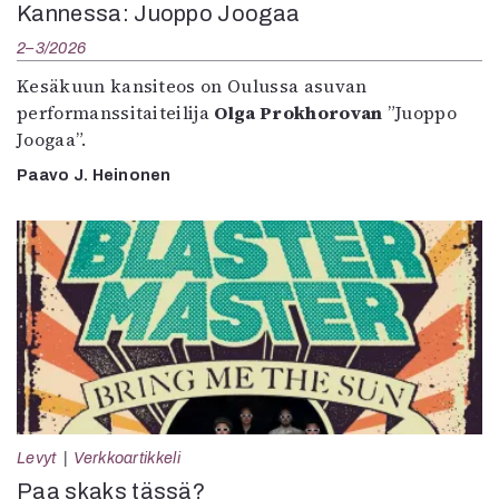
Kannessa: Juoppo Joogaa
2–3/2026
Kesäkuun kansiteos on Oulussa asuvan
performanssitaiteilija
Olga Prokhorovan
”Juoppo
Joogaa”.
Paavo J. Heinonen
Levyt
Verkkoartikkeli
Paa skaks tässä?