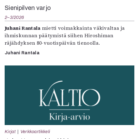
Sienipilven varjo
2–3/2026
Juhani Rantala
mietti voimakkainta väkivaltaa ja
ihmiskunnan päätymistä siihen Hiroshiman
räjähdyksen 80-vuotispäivän tienoolla.
Juhani Rantala
Kirjat
Verkkoartikkeli