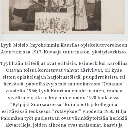
Mediatiedot
Kaltio ry
Lyyli Moisio (myöhemmin Kaurila) opiskelutovereineen
Ateneumissa 1917. Kuvaaja tuntematon, yksityisarkisto.
Tyyliltään taiteilijat ovat erilaisia. Esimerkiksi Karoliina
Otavan töissä korostuvat vahvat ääriviivat, oli kyse
sitten opiskeluajan harjoitustöistä, puupiirroksista tai
herkästä, pastellisävyisestä muotokuvasta ”Johanna”
vuodelta 1956; Lyyli Kaurilan omaleimainen, rouhea
siveltimenjälki näkyy niin vuoden 1920 teoksessa
”Kylpijät Suursaaressa” kuin opettajakollegoita
esittävässä teoksessa ”Ystävykset” vuodelta 1950. Hilja
Palomäen työt puolestaan ovat värinkäytöltään herkkiä
akvarelleja, joiden aiheena ovat maisemat, kasvit ja