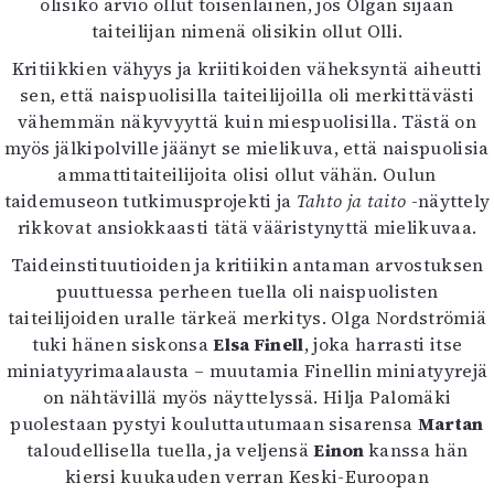
olisiko arvio ollut toisenlainen, jos Olgan sijaan
taiteilijan nimenä olisikin ollut Olli.
Kritiikkien vähyys ja kriitikoiden väheksyntä aiheutti
sen, että naispuolisilla taiteilijoilla oli merkittävästi
vähemmän näkyvyyttä kuin miespuolisilla. Tästä on
myös jälkipolville jäänyt se mielikuva, että naispuolisia
ammattitaiteilijoita olisi ollut vähän. Oulun
taidemuseon tutkimusprojekti ja
Tahto ja taito
-näyttely
rikkovat ansiokkaasti tätä vääristynyttä mielikuvaa.
Taideinstituutioiden ja kritiikin antaman arvostuksen
puuttuessa perheen tuella oli naispuolisten
taiteilijoiden uralle tärkeä merkitys. Olga Nordströmiä
tuki hänen siskonsa
Elsa Finell
, joka harrasti itse
miniatyyrimaalausta – muutamia Finellin miniatyyrejä
on nähtävillä myös näyttelyssä. Hilja Palomäki
puolestaan pystyi kouluttautumaan sisarensa
Martan
taloudellisella tuella, ja veljensä
Einon
kanssa hän
kiersi kuukauden verran Keski-Euroopan