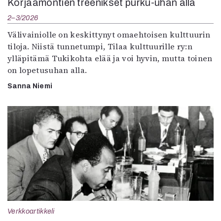
Korjaamontien treenikset purku-uhan alla
2–3/2026
Välivainiolle on keskittynyt omaehtoisen kulttuurin
tiloja. Niistä tunnetumpi, Tilaa kulttuurille ry:n
ylläpitämä Tukikohta elää ja voi hyvin, mutta toinen
on lopetusuhan alla.
Sanna Niemi
Verkkoartikkeli