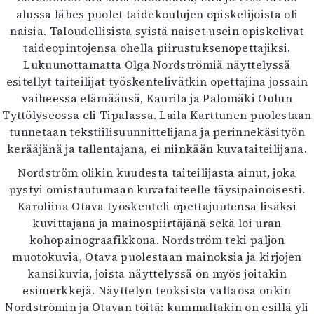
alussa lähes puolet taidekoulujen opiskelijoista oli
naisia. Taloudellisista syistä naiset usein opiskelivat
taideopintojensa ohella piirustuksenopettajiksi.
Lukuunottamatta Olga Nordströmiä näyttelyssä
esitellyt taiteilijat työskentelivätkin opettajina jossain
vaiheessa elämäänsä, Kaurila ja Palomäki Oulun
Tyttölyseossa eli Tipalassa. Laila Karttunen puolestaan
tunnetaan tekstiilisuunnittelijana ja perinnekäsityön
kerääjänä ja tallentajana, ei niinkään kuvataiteilijana.
Nordström olikin kuudesta taiteilijasta ainut, joka
pystyi omistautumaan kuvataiteelle täysipainoisesti.
Karoliina Otava työskenteli opettajuutensa lisäksi
kuvittajana ja mainospiirtäjänä sekä loi uran
kohopainograafikkona. Nordström teki paljon
muotokuvia, Otava puolestaan mainoksia ja kirjojen
kansikuvia, joista näyttelyssä on myös joitakin
esimerkkejä. Näyttelyn teoksista valtaosa onkin
Nordströmin ja Otavan töitä: kummaltakin on esillä yli