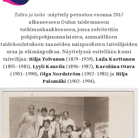
Kirjat
In English
Tahto ja taito
-näyttely perustuu vuonna 2017
Esitystaide
alkaneeseen Oulun taidemuseon
Arkisto
tutkimushankkeeseen, jossa selvitettiin
pohjoispohjanmaalaisten, ammatillisen
Lehdet
taidekoulutuksen saaneiden naispuolisten taiteilijoiden
4/2026
uraa ja elämänpolkua. Näyttelyssä esitellään kuusi
2–3/2026
taiteilijaa:
Hilja Tolvanen
(1879–1959),
Laila Karttunen
1/2026
(1895–1981),
Lyyli Kaurila
(1896–1987),
Karoliina Otava
6/2025
(1901–1990),
Olga Nordström
(1902–1981) ja
Hilja
5/2025 saame
Palomäki
(1902–1994).
5/2025
Lehtiarkisto
Info
Tilaus ja irtonumerot
Yhteistyössä
Toimitus