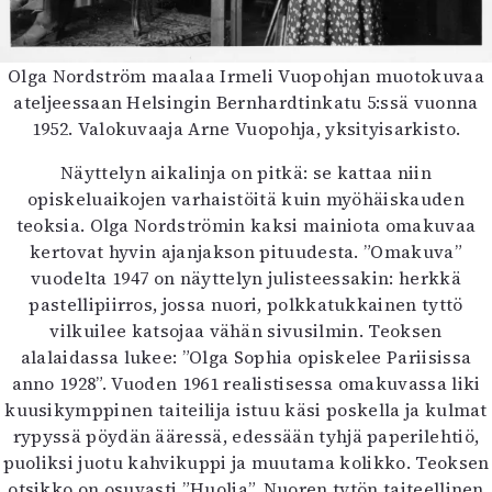
Olga Nordström maalaa Irmeli Vuopohjan muotokuvaa
ateljeessaan Helsingin Bernhardtinkatu 5:ssä vuonna
1952. Valokuvaaja Arne Vuopohja, yksityisarkisto.
Näyttelyn aikalinja on pitkä: se kattaa niin
opiskeluaikojen varhaistöitä kuin myöhäiskauden
teoksia. Olga Nordströmin kaksi mainiota omakuvaa
kertovat hyvin ajanjakson pituudesta. ”Omakuva”
vuodelta 1947 on näyttelyn julisteessakin: herkkä
pastellipiirros, jossa nuori, polkkatukkainen tyttö
vilkuilee katsojaa vähän sivusilmin. Teoksen
alalaidassa lukee: ”Olga Sophia opiskelee Pariisissa
anno 1928”. Vuoden 1961 realistisessa omakuvassa liki
kuusikymppinen taiteilija istuu käsi poskella ja kulmat
rypyssä pöydän ääressä, edessään tyhjä paperilehtiö,
puoliksi juotu kahvikuppi ja muutama kolikko. Teoksen
otsikko on osuvasti ”Huolia”. Nuoren tytön taiteellinen