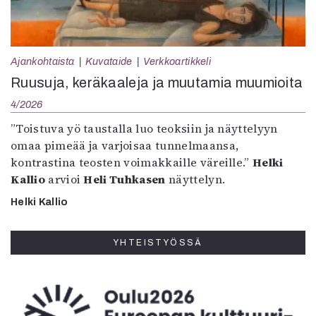
Ajankohtaista
Kuvataide
Verkkoartikkeli
Ruusuja, keräkaaleja ja muutamia muumioita
4/2026
”Toistuva yö taustalla luo teoksiin ja näyttelyyn
omaa pimeää ja varjoisaa tunnelmaansa,
kontrastina teosten voimakkaille väreille.”
Helki
Kallio
arvioi
Heli Tuhkasen
näyttelyn.
Helki Kallio
YHTEISTYÖSSÄ