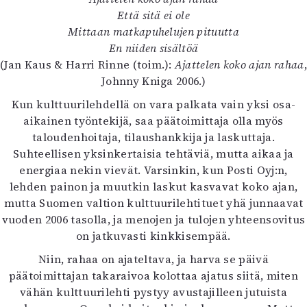
Kirjat
Että sitä ei ole
In English
Mittaan matkapuhelujen pituutta
Esitystaide
En niiden sisältöä
Arkisto
(Jan Kaus & Harri Rinne (toim.):
Ajattelen koko ajan rahaa
,
Johnny Kniga 2006.)
Lehdet
Kun kulttuurilehdellä on vara palkata vain yksi osa-
4/2026
aikainen työntekijä, saa päätoimittaja olla myös
2–3/2026
taloudenhoitaja, tilaushankkija ja laskuttaja.
1/2026
Suhteellisen yksinkertaisia tehtäviä, mutta aikaa ja
6/2025
energiaa nekin vievät. Varsinkin, kun Posti Oyj:n,
5/2025 saame
lehden painon ja muutkin laskut kasvavat koko ajan,
5/2025
mutta Suomen valtion kulttuurilehtituet yhä junnaavat
Lehtiarkisto
vuoden 2006 tasolla, ja menojen ja tulojen yhteensovitus
on jatkuvasti kinkkisempää.
Info
Niin, rahaa on ajateltava, ja harva se päivä
Tilaus ja irtonumerot
päätoimittajan takaraivoa kolottaa ajatus siitä, miten
Yhteistyössä
vähän kulttuurilehti pystyy avustajilleen jutuista
Toimitus