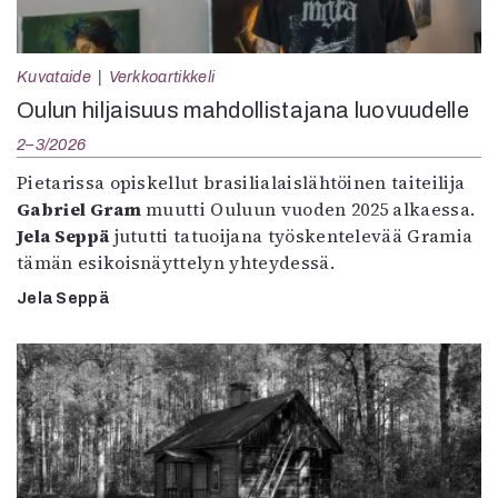
Kuvataide
Verkkoartikkeli
Oulun hiljaisuus mahdollistajana luovuudelle
2–3/2026
Pietarissa opiskellut brasilialaislähtöinen taiteilija
Gabriel Gram
muutti Ouluun vuoden 2025 alkaessa.
Jela Seppä
jututti tatuoijana työskentelevää Gramia
tämän esikoisnäyttelyn yhteydessä.
Jela Seppä