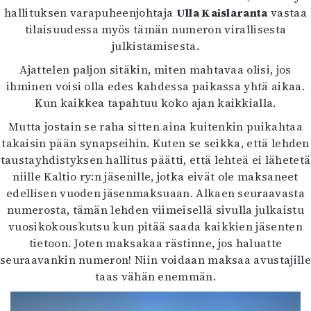
hallituksen varapuheenjohtaja
Ulla Kaislaranta
vastaa
tilaisuudessa myös tämän numeron virallisesta
julkistamisesta.
Ajattelen paljon sitäkin, miten mahtavaa olisi, jos
ihminen voisi olla edes kahdessa paikassa yhtä aikaa.
Kun kaikkea tapahtuu koko ajan kaikkialla.
Mutta jostain se raha sitten aina kuitenkin puikahtaa
takaisin pään synapseihin. Kuten se seikka, että lehden
taustayhdistyksen hallitus päätti, että lehteä ei lähetetä
niille Kaltio ry:n jäsenille, jotka eivät ole maksaneet
edellisen vuoden jäsenmaksuaan. Alkaen seuraavasta
numerosta, tämän lehden viimeisellä sivulla julkaistu
vuosikokouskutsu kun pitää saada kaikkien jäsenten
tietoon. Joten maksakaa rästinne, jos haluatte
seuraavankin numeron! Niin voidaan maksaa avustajille
taas vähän enemmän.