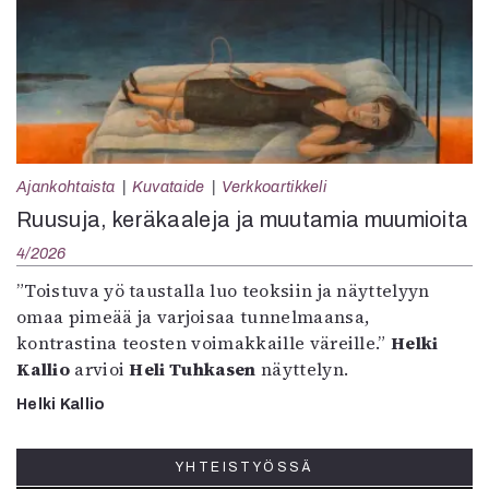
Ajankohtaista
Kuvataide
Verkkoartikkeli
Ruusuja, keräkaaleja ja muutamia muumioita
4/2026
”Toistuva yö taustalla luo teoksiin ja näyttelyyn
omaa pimeää ja varjoisaa tunnelmaansa,
kontrastina teosten voimakkaille väreille.”
Helki
Kallio
arvioi
Heli Tuhkasen
näyttelyn.
Helki Kallio
YHTEISTYÖSSÄ