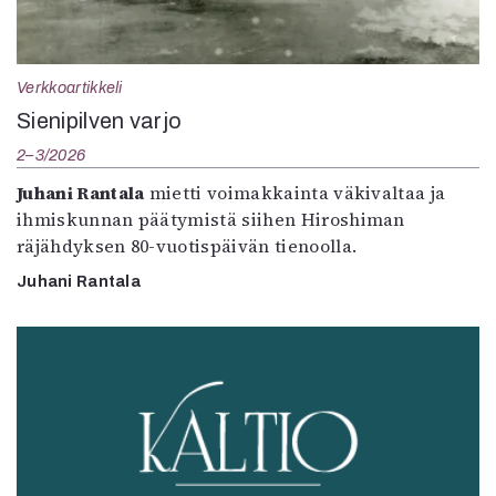
Verkkoartikkeli
Sienipilven varjo
2–3/2026
Juhani Rantala
mietti voimakkainta väkivaltaa ja
ihmiskunnan päätymistä siihen Hiroshiman
räjähdyksen 80-vuotispäivän tienoolla.
Juhani Rantala