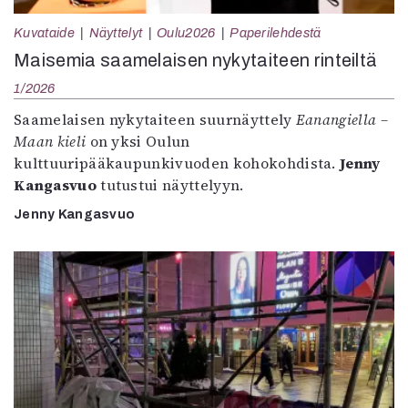
Kuvataide
Näyttelyt
Oulu2026
Paperilehdestä
Maisemia saamelaisen nykytaiteen rinteiltä
1/2026
Saamelaisen nykytaiteen suurnäyttely
Eanangiella –
Maan kieli
on yksi Oulun
kulttuuripääkaupunkivuoden kohokohdista.
Jenny
Kangasvuo
tutustui näyttelyyn.
Jenny Kangasvuo