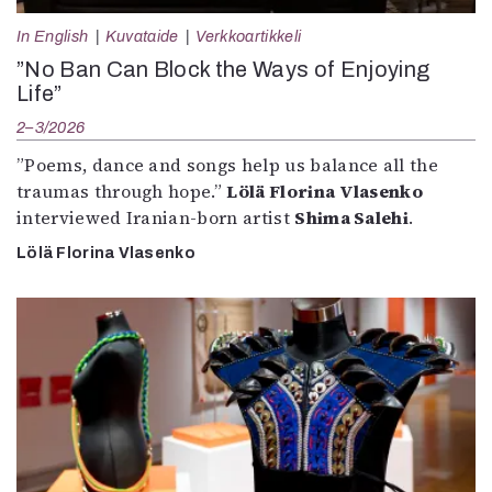
In English
Kuvataide
Verkkoartikkeli
”No Ban Can Block the Ways of Enjoying
Life”
2–3/2026
”Poems, dance and songs help us balance all the
traumas through hope.”
Lölä Florina Vlasenko
interviewed Iranian-born artist
Shima Salehi
.
Lölä Florina Vlasenko