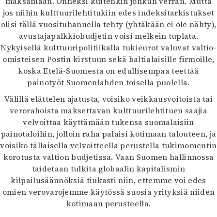
maksamaan. Onneksi kuitenkin jonkun verran. Mutta
Mediatiedot
jos niihin kulttuurilehtitukiin edes indeksitarkistukset
Kaltio ry
olisi tällä vuosituhannella tehty (yhtäkään ei ole nähty),
avustajapalkkiobudjetin voisi melkein tuplata.
Nykyisellä kulttuuripolitiikalla tukieurot valuvat valtio-
omisteisen Postin kirstuun sekä baltialaisille firmoille,
koska Etelä-Suomesta on edullisempaa teettää
painotyöt Suomenlahden toisella puolella.
Välillä elättelen ajatusta, voisiko veikkausvoitoista tai
verorahoista maksettavan kulttuurilehtituen saajia
velvoittaa käyttämään tukensa suomalaisiin
painotaloihin, jolloin raha palaisi kotimaan talouteen, ja
voisiko tällaisella velvoitteella perustella tukimomentin
korotusta valtion budjetissa. Vaan Suomen hallinnossa
taidetaan tulkita globaalin kapitalismin
kilpailusäännöksiä tiukasti niin, ettemme voi edes
omien verovarojemme käytössä suosia yrityksiä niiden
kotimaan perusteella.