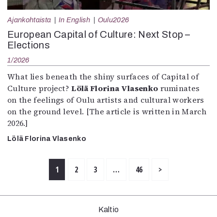
Ajankohtaista
In English
Oulu2026
European Capital of Culture: Next Stop –
Elections
1/2026
What lies beneath the shiny surfaces of Capital of
Culture project?
Lölä Florina Vlasenko
ruminates
on the feelings of Oulu artists and cultural workers
on the ground level. [The article is written in March
2026.]
Lölä Florina Vlasenko
1
2
3
…
46
>
Kaltio