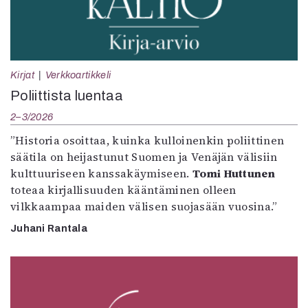
Kirjat
Verkkoartikkeli
Poliittista luentaa
2–3/2026
”Historia osoittaa, kuinka kulloinenkin poliittinen
säätila on heijastunut Suomen ja Venäjän välisiin
kulttuuriseen kanssakäymiseen.
Tomi Huttunen
toteaa kirjallisuuden kääntäminen olleen
vilkkaampaa maiden välisen suojasään vuosina.”
Juhani Rantala