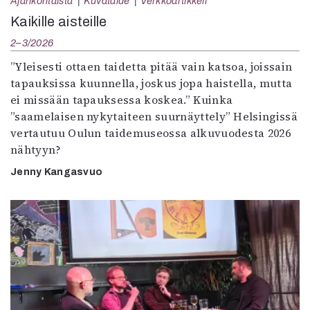
Ajankohtaista
Kuvataide
Verkkoartikkeli
Kaikille aisteille
2–3/2026
”Yleisesti ottaen taidetta pitää vain katsoa, joissain
tapauksissa kuunnella, joskus jopa haistella, mutta
ei missään tapauksessa koskea.” Kuinka
”saamelaisen nykytaiteen suurnäyttely” Helsingissä
vertautuu Oulun taidemuseossa alkuvuodesta 2026
nähtyyn?
Jenny Kangasvuo