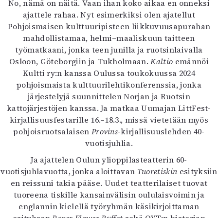
No, nämä on näitä. Vaan ihan koko aikaa en onneksi
ajattele rahaa. Nyt esimerkiksi olen ajatellut
Pohjoismaisen kulttuuripisteen liikkuvuusapurahan
mahdollistamaa, helmi–maaliskuun taitteen
työmatkaani, jonka teen junilla ja ruotsinlaivalla
Osloon, Göteborgiin ja Tukholmaan.
Kaltio
emännöi
Kultti ry:n kanssa Oulussa toukokuussa 2024
pohjoismaista kulttuurilehtikonferenssia, jonka
järjestelyjä suunnittelen Norjan ja Ruotsin
kattojärjestöjen kanssa. Ja matkaa Uumajan LittFest-
kirjallisuusfestarille 16.–18.3., missä vietetään myös
pohjoisruotsalaisen
Provins
-kirjallisuuslehden 40-
vuotisjuhlia.
Ja ajattelen Oulun ylioppilasteatterin 60-
vuotisjuhlavuotta, jonka aloittavan
Tuoretiskin
esityksiin
en reissuni takia pääse. Uudet teatterilaiset tuovat
tuoreena tiskille kansainvälisin oululaisvoimin ja
englannin kielellä työryhmän käsikirjoittaman