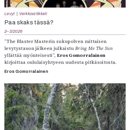
Levyt
Verkkoartikkeli
Paa skaks tässä?
2–3/2026
”The Blaster Masterin sukupolven mittaisen
levytystauon jälkeen julkaistu
Bring Me The Sun
yllättää myönteisesti”,
Eros Gomorralainen
kirjoittaa oululaisyhtyeen uudesta pitkäsoitosta.
Eros Gomorralainen