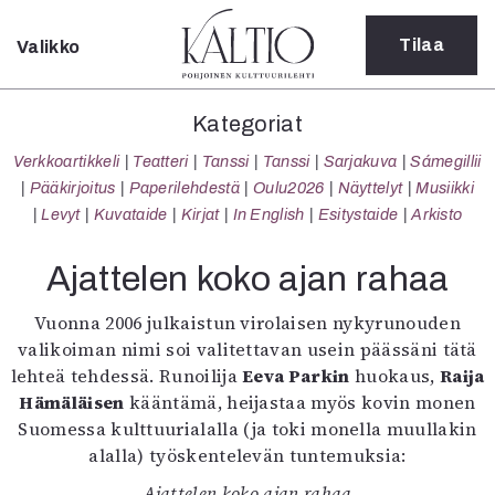
Tilaa
Valikko
Sulje
Kategoriat
Kategoriat
Verkkoartikkeli
Verkkoartikkeli
Teatteri
Tanssi
Tanssi
Sarjakuva
Sámegillii
Teatteri
Pääkirjoitus
Paperilehdestä
Oulu2026
Näyttelyt
Musiikki
Tanssi
Levyt
Kuvataide
Kirjat
In English
Esitystaide
Arkisto
Tanssi
Sarjakuva
Ajattelen koko ajan rahaa
Sámegillii
Pääkirjoitus
Vuonna 2006 julkaistun virolaisen nykyrunouden
Paperilehdestä
valikoiman nimi soi valitettavan usein päässäni tätä
Oulu2026
lehteä tehdessä. Runoilija
Eeva Parkin
huokaus,
Raija
Näyttelyt
Hämäläisen
kääntämä, heijastaa myös kovin monen
Musiikki
Suomessa kulttuurialalla (ja toki monella muullakin
Levyt
alalla) työskentelevän tuntemuksia:
Kuvataide
Ajattelen koko ajan rahaa