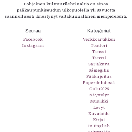
Pohjoinen kulttuurilehti Kaltio on ainoa
pääkaupunkiseudun ulkopuolella yli 80 vuotta
säännöllisesti ilmestynyt valtakunnallinen mielipidelehti.
Seuraa
Kategoriat
Facebook
Verkkoartikkeli
Instagram
Teatteri
Tanssi
Tanssi
Sarjakuva
Sámegillii
Pääkirjoitus
Paperilehdestä
Oulu2026
Näyttelyt
Musiikki
Levyt
Kuvataide
Kirjat
In English