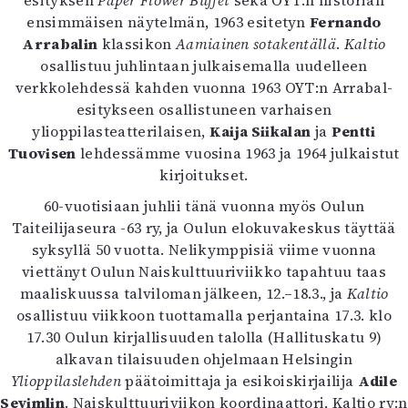
esityksen
Paper Flower Buffet
sekä OYT:n historian
ensimmäisen näytelmän, 1963 esitetyn
Fernando
Arrabalin
klassikon
Aamiainen sotakentällä
.
Kaltio
osallistuu juhlintaan julkaisemalla uudelleen
verkkolehdessä kahden vuonna 1963 OYT:n Arrabal-
esitykseen osallistuneen varhaisen
ylioppilasteatterilaisen,
Kaija Siikalan
ja
Pentti
Tuovisen
lehdessämme vuosina 1963 ja 1964 julkaistut
kirjoitukset.
60-vuotisiaan juhlii tänä vuonna myös Oulun
Taiteilijaseura -63 ry, ja Oulun elokuvakeskus täyttää
syksyllä 50 vuotta. Nelikymppisiä viime vuonna
viettänyt Oulun Naiskulttuuriviikko tapahtuu taas
maaliskuussa talviloman jälkeen, 12.–18.3., ja
Kaltio
osallistuu viikkoon tuottamalla perjantaina 17.3. klo
17.30 Oulun kirjallisuuden talolla (Hallituskatu 9)
alkavan tilaisuuden ohjelmaan Helsingin
Ylioppilaslehden
päätoimittaja ja esikoiskirjailija
Adile
Sevimlin
. Naiskulttuuriviikon koordinaattori, Kaltio ry:n