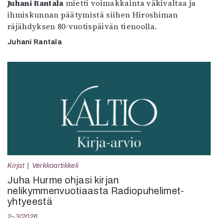
Juhani Rantala
mietti voimakkainta väkivaltaa ja
ihmiskunnan päätymistä siihen Hiroshiman
räjähdyksen 80-vuotispäivän tienoolla.
Juhani Rantala
Kirjat
Verkkoartikkeli
Juha Hurme ohjasi kirjan
nelikymmenvuotiaasta Radiopuhelimet-
yhtyeestä
2–3/2026