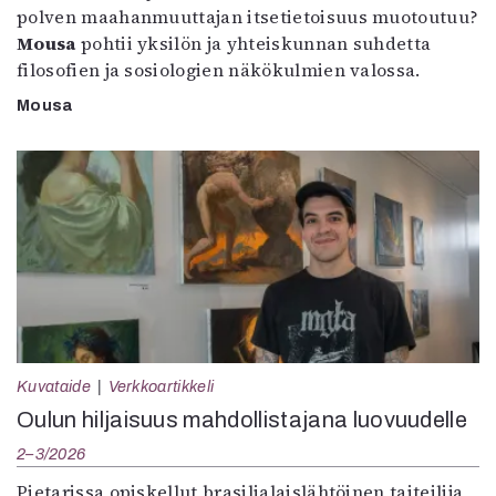
polven maahanmuuttajan itsetietoisuus muotoutuu?
Mousa
pohtii yksilön ja yhteiskunnan suhdetta
filosofien ja sosiologien näkökulmien valossa.
Mousa
Kuvataide
Verkkoartikkeli
Oulun hiljaisuus mahdollistajana luovuudelle
2–3/2026
Pietarissa opiskellut brasilialaislähtöinen taiteilija