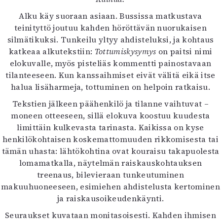
Kirjat
Alku käy suoraan asiaan. Bussissa matkustava
In English
teinityttö joutuu kahden höröttävän nuorukaisen
Esitystaide
silmätikuksi. Tunkeilu yltyy ahdisteluksi, ja kohtaus
Arkisto
katkeaa alkutekstiin:
Tottumiskysymys
on paitsi nimi
elokuvalle, myös pisteliäs kommentti painostavaan
Lehdet
tilanteeseen. Kun kanssaihmiset eivät välitä eikä itse
4/2026
halua lisäharmeja, tottuminen on helpoin ratkaisu.
2–3/2026
Tekstien jälkeen päähenkilö ja tilanne vaihtuvat –
1/2026
moneen otteeseen, sillä elokuva koostuu kuudesta
6/2025
limittäin kulkevasta tarinasta. Kaikissa on kyse
5/2025 saame
henkilökohtaisen koskemattomuuden rikkomisesta tai
5/2025
tämän uhasta: lähtökohtina ovat kouraisu takapuolesta
Lehtiarkisto
lomamatkalla, näytelmän raiskauskohtauksen
treenaus, bilevieraan tunkeutuminen
Info
makuuhuoneeseen, esimiehen ahdistelusta kertominen
Tilaus ja irtonumerot
ja raiskausoikeudenkäynti.
Yhteistyössä
Seuraukset kuvataan monitasoisesti. Kahden ihmisen
Toimitus