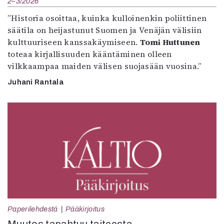
2–3/2026
”Historia osoittaa, kuinka kulloinenkin poliittinen
säätila on heijastunut Suomen ja Venäjän välisiin
kulttuuriseen kanssakäymiseen.
Tomi Huttunen
toteaa kirjallisuuden kääntäminen olleen
vilkkaampaa maiden välisen suojasään vuosina.”
Juhani Rantala
Paperilehdestä
Pääkirjoitus