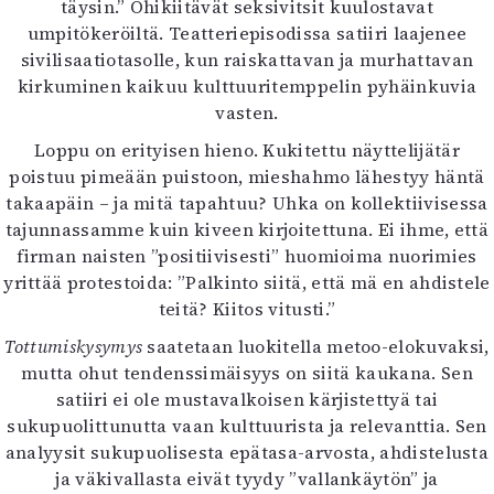
täysin.” Ohikiitävät seksivitsit kuulostavat
umpitökeröiltä. Teatteriepisodissa satiiri laajenee
sivilisaatiotasolle, kun raiskattavan ja murhattavan
kirkuminen kaikuu kulttuuritemppelin pyhäinkuvia
vasten.
Loppu on erityisen hieno. Kukitettu näyttelijätär
poistuu pimeään puistoon, mieshahmo lähestyy häntä
takaapäin – ja mitä tapahtuu? Uhka on kollektiivisessa
tajunnassamme kuin kiveen kirjoitettuna. Ei ihme, että
firman naisten ”positiivisesti” huomioima nuorimies
yrittää protestoida: ”Palkinto siitä, että mä en ahdistele
teitä? Kiitos vitusti.”
Tottumiskysymys
saatetaan luokitella metoo-elokuvaksi,
mutta ohut tendenssimäisyys on siitä kaukana. Sen
satiiri ei ole mustavalkoisen kärjistettyä tai
sukupuolittunutta vaan kulttuurista ja relevanttia. Sen
analyysit sukupuolisesta epätasa-arvosta, ahdistelusta
ja väkivallasta eivät tyydy ”vallankäytön” ja