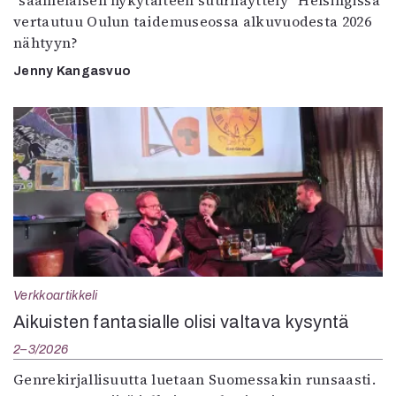
”saamelaisen nykytaiteen suurnäyttely” Helsingissä
vertautuu Oulun taidemuseossa alkuvuodesta 2026
nähtyyn?
Jenny Kangasvuo
Verkkoartikkeli
Aikuisten fantasialle olisi valtava kysyntä
2–3/2026
Genrekirjallisuutta luetaan Suomessakin runsaasti.