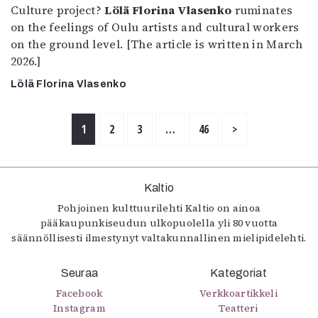
Culture project?
Lölä Florina Vlasenko
ruminates
on the feelings of Oulu artists and cultural workers
on the ground level. [The article is written in March
2026.]
Lölä Florina Vlasenko
1
2
3
…
46
>
Kaltio
Pohjoinen kulttuurilehti Kaltio on ainoa
pääkaupunkiseudun ulkopuolella yli 80 vuotta
säännöllisesti ilmestynyt valtakunnallinen mielipidelehti.
Seuraa
Kategoriat
Facebook
Verkkoartikkeli
Instagram
Teatteri