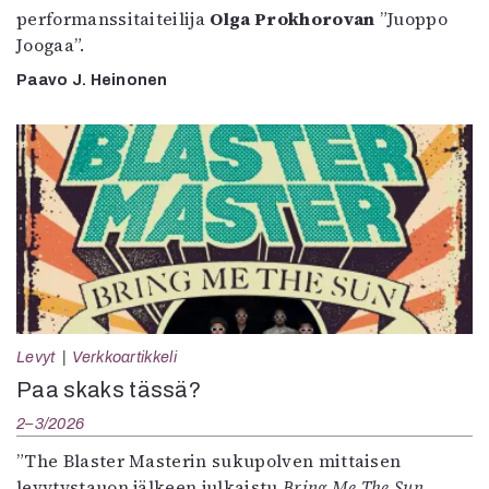
performanssitaiteilija
Olga Prokhorovan
”Juoppo
Joogaa”.
Paavo J. Heinonen
Levyt
Verkkoartikkeli
Paa skaks tässä?
2–3/2026
”The Blaster Masterin sukupolven mittaisen
levytystauon jälkeen julkaistu
Bring Me The Sun