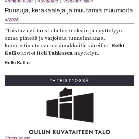
Ajankohtaista
Kuvataide
Verkkoartikkeli
Ruusuja, keräkaaleja ja muutamia muumioita
4/2026
”Toistuva yö taustalla luo teoksiin ja näyttelyyn
omaa pimeää ja varjoisaa tunnelmaansa,
kontrastina teosten voimakkaille väreille.”
Helki
Kallio
arvioi
Heli Tuhkasen
näyttelyn.
Helki Kallio
YHTEISTYÖSSÄ
Yhteistyössä