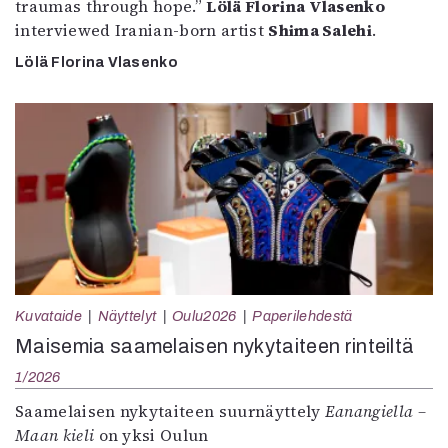
traumas through hope.”
Lölä Florina Vlasenko
interviewed Iranian-born artist
Shima Salehi
.
Lölä Florina Vlasenko
Kuvataide
Näyttelyt
Oulu2026
Paperilehdestä
Maisemia saamelaisen nykytaiteen rinteiltä
1/2026
Saamelaisen nykytaiteen suurnäyttely
Eanangiella –
Maan kieli
on yksi Oulun