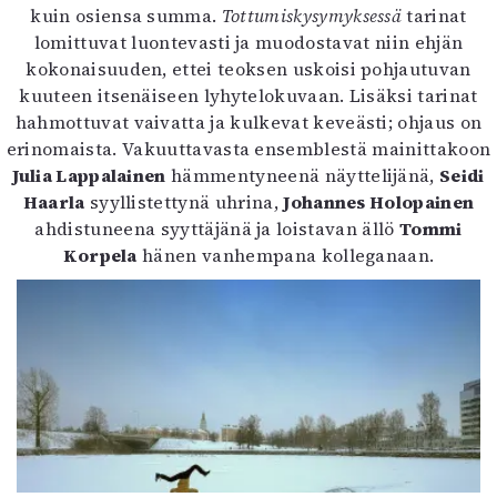
kuin osiensa summa.
Tottumiskysymyksessä
tarinat
lomittuvat luontevasti ja muodostavat niin ehjän
kokonaisuuden, ettei teoksen uskoisi pohjautuvan
kuuteen itsenäiseen lyhytelokuvaan. Lisäksi tarinat
hahmottuvat vaivatta ja kulkevat keveästi; ohjaus on
erinomaista. Vakuuttavasta ensemblestä mainittakoon
Julia Lappalainen
hämmentyneenä näyttelijänä,
Seidi
Haarla
syyllistettynä uhrina,
Johannes Holopainen
ahdistuneena syyttäjänä ja loistavan ällö
Tommi
Korpela
hänen vanhempana kolleganaan.