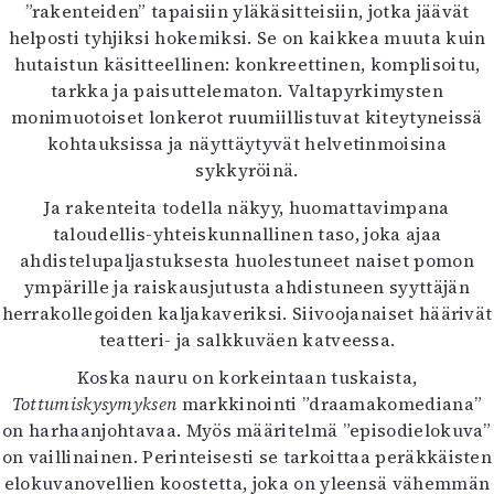
”rakenteiden” tapaisiin yläkäsitteisiin, jotka jäävät
helposti tyhjiksi hokemiksi. Se on kaikkea muuta kuin
hutaistun käsitteellinen: konkreettinen, komplisoitu,
tarkka ja paisuttelematon. Valtapyrkimysten
monimuotoiset lonkerot ruumiillistuvat kiteytyneissä
kohtauksissa ja näyttäytyvät helvetinmoisina
sykkyröinä.
Ja rakenteita todella näkyy, huomattavimpana
taloudellis-yhteiskunnallinen taso, joka ajaa
ahdistelupaljastuksesta huolestuneet naiset pomon
ympärille ja raiskausjutusta ahdistuneen syyttäjän
herrakollegoiden kaljakaveriksi. Siivoojanaiset häärivät
teatteri- ja salkkuväen katveessa.
Koska nauru on korkeintaan tuskaista,
Tottumiskysymyksen
markkinointi ”draamakomediana”
on harhaanjohtavaa. Myös määritelmä ”episodielokuva”
on vaillinainen. Perinteisesti se tarkoittaa peräkkäisten
elokuvanovellien koostetta, joka on yleensä vähemmän