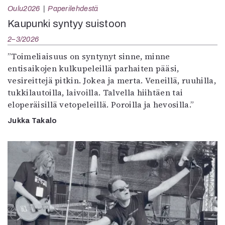
Oulu2026
Paperilehdestä
Kaupunki syntyy suistoon
2–3/2026
”Toimeliaisuus on syntynyt sinne, minne
entisaikojen kulkupeleillä parhaiten pääsi,
vesireittejä pitkin. Jokea ja merta. Veneillä, ruuhilla,
tukkilautoilla, laivoilla. Talvella hiihtäen tai
eloperäisillä vetopeleillä. Poroilla ja hevosilla.”
Jukka Takalo