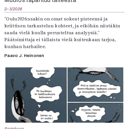
Muutos tapahtuu taiteesta
2–3/2026
”Oulu2026:ssakin on omat sokeat pisteensä ja
kriittisen tarkastelun kohteet, ja eiköhän niistäkin
saada vielä kuulla perusteltua analyysiä.”
Päätoimittaja ei tällaista vielä kuitenkaan tarjoa,
kunhan harhailee.
Paavo J. Heinonen
Sarjakuva