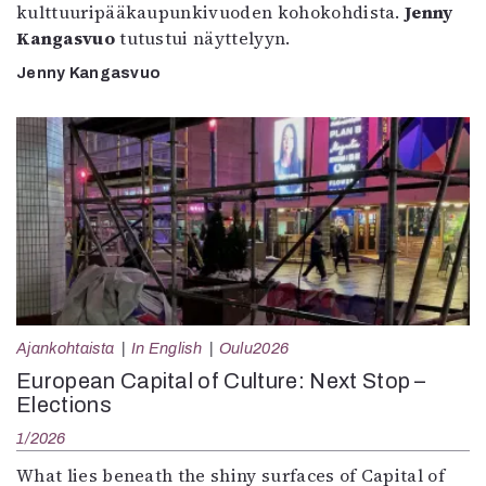
kulttuuripääkaupunkivuoden kohokohdista.
Jenny
Kangasvuo
tutustui näyttelyyn.
Jenny Kangasvuo
Ajankohtaista
In English
Oulu2026
European Capital of Culture: Next Stop –
Elections
1/2026
What lies beneath the shiny surfaces of Capital of