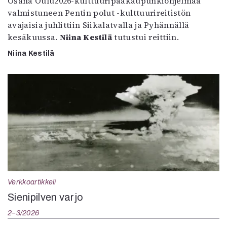
Osana Oulu2026-kulttuuripääkaupunkiohjelmaa
valmistuneen Pentin polut -kulttuurireitistön
avajaisia juhlittiin Siikalatvalla ja Pyhännällä
kesäkuussa.
Niina Kestilä
tutustui reittiin.
Niina Kestilä
Verkkoartikkeli
Sienipilven varjo
2–3/2026