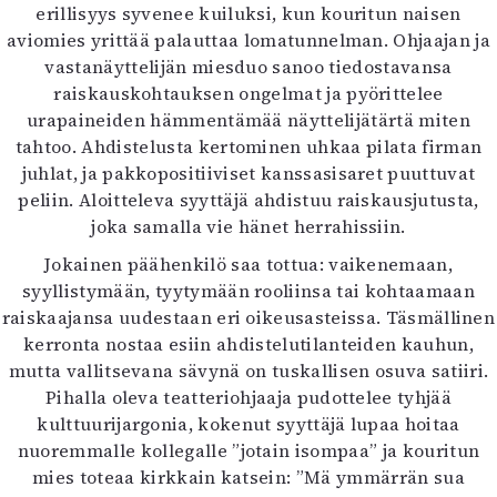
erillisyys syvenee kuiluksi, kun kouritun naisen
Mediatiedot
aviomies yrittää palauttaa lomatunnelman. Ohjaajan ja
Kaltio ry
vastanäyttelijän miesduo sanoo tiedostavansa
raiskauskohtauksen ongelmat ja pyörittelee
urapaineiden hämmentämää näyttelijätärtä miten
tahtoo. Ahdistelusta kertominen uhkaa pilata firman
juhlat, ja pakkopositiiviset kanssasisaret puuttuvat
peliin. Aloitteleva syyttäjä ahdistuu raiskausjutusta,
joka samalla vie hänet herrahissiin.
Jokainen päähenkilö saa tottua: vaikenemaan,
syyllistymään, tyytymään rooliinsa tai kohtaamaan
raiskaajansa uudestaan eri oikeusasteissa. Täsmällinen
kerronta nostaa esiin ahdistelutilanteiden kauhun,
mutta vallitsevana sävynä on tuskallisen osuva satiiri.
Pihalla oleva teatteriohjaaja pudottelee tyhjää
kulttuurijargonia, kokenut syyttäjä lupaa hoitaa
nuoremmalle kollegalle ”jotain isompaa” ja kouritun
mies toteaa kirkkain katsein: ”Mä ymmärrän sua