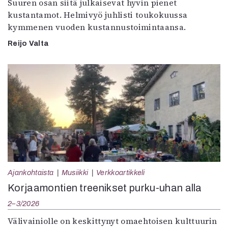
Suuren osan siitä julkaisevat hyvin pienet
kustantamot. Helmivyö juhlisti toukokuussa
kymmenen vuoden kustannustoimintaansa.
Reijo Valta
Ajankohtaista
Musiikki
Verkkoartikkeli
Korjaamontien treenikset purku-uhan alla
2–3/2026
Välivainiolle on keskittynyt omaehtoisen kulttuurin