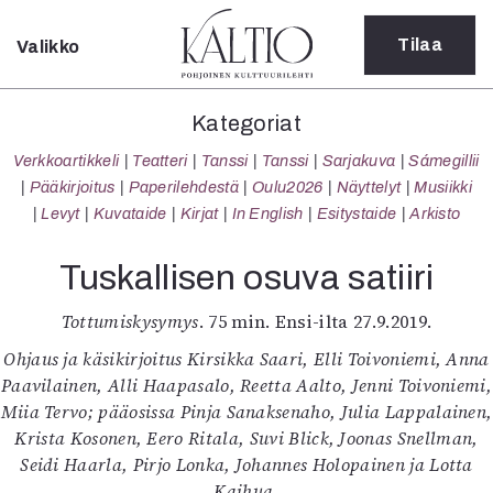
Tilaa
Valikko
Sulje
Kategoriat
Kategoriat
Verkkoartikkeli
Verkkoartikkeli
Teatteri
Tanssi
Tanssi
Sarjakuva
Sámegillii
Teatteri
Pääkirjoitus
Paperilehdestä
Oulu2026
Näyttelyt
Musiikki
Tanssi
Levyt
Kuvataide
Kirjat
In English
Esitystaide
Arkisto
Tanssi
Sarjakuva
Tuskallisen osuva satiiri
Sámegillii
Pääkirjoitus
Tottumiskysymys
. 75 min. Ensi-ilta 27.9.2019.
Paperilehdestä
Ohjaus ja käsikirjoitus Kirsikka Saari, Elli Toivoniemi, Anna
Oulu2026
Paavilainen, Alli Haapasalo, Reetta Aalto, Jenni Toivoniemi,
Näyttelyt
Miia Tervo; pääosissa Pinja Sanaksenaho, Julia Lappalainen,
Musiikki
Krista Kosonen, Eero Ritala, Suvi Blick, Joonas Snellman,
Levyt
Seidi Haarla, Pirjo Lonka, Johannes Holopainen ja Lotta
Kuvataide
Kaihua.