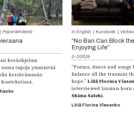
Paperilehdestä
In English
Kuvataide
Verkkoa
vieraana
”No Ban Can Block th
Enjoying Life”
2–3/2026
an kesäohjelma
”Poems, dance and songs 
e uusia tapoja ymmärtää
balance all the traumas t
oolia kestävämmän
hope.”
Lölä Florina Vlase
 kontekstissa.
interviewed Iranian-born a
rhasko
Shima Salehi
.
Lölä Florina Vlasenko