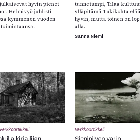
 julkaisevat hyvin pienet
tunnetumpi, Tilaa kulttuur
ot. Helmivyö juhlisti
ylläpitämä Tukikohta elää 
ssa kymmenen vuoden
hyvin, mutta toinen on lo
toimintaansa.
alla.
Sanna Niemi
Verkkoartikkeli
Verkkoartikkeli
uilla kirjailijan
Sienipilven varjo