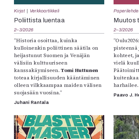
Kirjat
Verkkoartikkeli
Paperilehde
Poliittista luentaa
Muutos t
2–3/2026
2–3/2026
”Historia osoittaa, kuinka
”Oulu2026
kulloinenkin poliittinen säätila on
pisteensä 
heijastunut Suomen ja Venäjän
kohteet, j
välisiin kulttuuriseen
vielä kuul
kanssakäymiseen.
Tomi Huttunen
Päätoimitta
toteaa kirjallisuuden kääntäminen
kuitenkaa
olleen vilkkaampaa maiden välisen
harhailee.
suojasään vuosina.”
Paavo J. H
Juhani Rantala