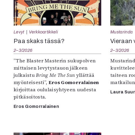
Levyt
Verkkoartikkeli
Mustarinda
Paa skaks tässä?
Vieraan 
2–3/2026
2–3/2026
”The Blaster Masterin sukupolven
Mustarind
mittaisen levytystauon jälkeen
kuvittele
julkaistu
Bring Me The Sun
yllättää
taiteen r
myönteisesti”,
Eros Gomorralainen
matkailun
kirjoittaa oululaisyhtyeen uudesta
Laura Suu
pitkäsoitosta.
Eros Gomorralainen