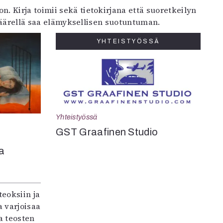
 Kirja toimii sekä tietokirjana että suoretkeilyn
n äärellä saa elämyksellisen suotuntuman.
YHTEISTYÖSSÄ
Yhteistyössä
GST Graafinen Studio
a
teoksiin ja
 varjoisaa
a teosten