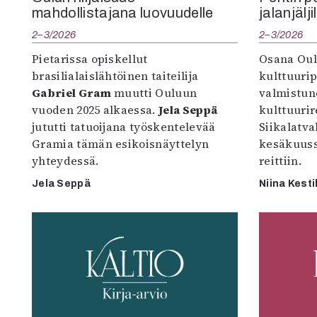
mahdollistajana luovuudelle
jalanjälji
2–3/2026
2–3/2026
Pietarissa opiskellut
Osana Oul
brasilialaislähtöinen taiteilija
kulttuuri
Gabriel Gram
muutti Ouluun
valmistun
vuoden 2025 alkaessa.
Jela Seppä
kulttuurire
jututti tatuoijana työskentelevää
Siikalatva
Gramia tämän esikoisnäyttelyn
kesäkuus
yhteydessä.
reittiin.
Jela Seppä
Niina Kesti