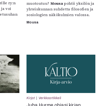
ille ry:n
muotoutuu?
Mousa
pohtii yksilön ja
ja voi
yhteiskunnan suhdetta filosofien ja
petusuhan
sosiologien näkökulmien valossa.
Mousa
Kirjat
Verkkoartikkeli
Juha Hurme ohjasi kirjan