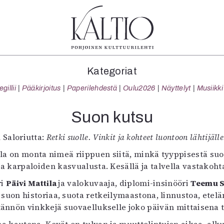
tegoriat
Lehdet
Info
Kategoriat
koartikkeli
4/2026
Tilaus j
illii
Pääkirjoitus
Paperilehdestä
Oulu2026
Näyttelyt
Musiikki
Teatteri
2–3/2026
irtonume
Tanssi
1/2026
Yhteistyö
Suon kutsu
Tanssi
6/2025
Toimitu
arjakuva
5/2025 saame
Mediatie
 Saloriutta:
Retki suolle. Vinkit ja kohteet luontoon lähtijälle
ámegillii
5/2025
Kaltio r
lla on monta nimeä riippuen siitä, minkä tyyppisestä s
äkirjoitus
Lehtiarkisto
 ja karpaloiden kasvualusta. Kesällä ja talvella vastakoh
erilehdestä
ri
Oulu2026
Päivi Mattila
ja valokuvaaja, diplomi-insinööri
Teemu S
i suon historiaa, suota retkeilymaastona, linnustoa, etel
Näyttelyt
tännön vinkkejä suovaellukselle joko päivän mittaisena 
Musiikki
Levyt