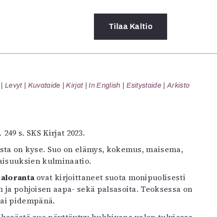
Tilaa
Kaltio
a
Levyt
Kuvataide
Kirjat
In English
Esitystaide
Arkisto
rot
ssä
s
dot
.
249 s. SKS Kirjat 2023.
y
uosta on kyse. Suo on elämys, kokemus, maisema,
taisuuksien kulminaatio.
aloranta
ovat kirjoittaneet suota monipuolisesti
än ja pohjoisen aapa- sekä palsasoita. Teoksessa on
tai pidempänä.