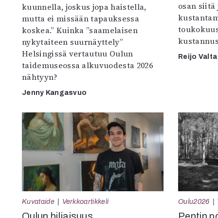
osan siitä
kuunnella, joskus jopa haistella,
kustantam
mutta ei missään tapauksessa
toukokuu
koskea.” Kuinka ”saamelaisen
kustannus
nykytaiteen suurnäyttely”
Helsingissä vertautuu Oulun
Reijo Valta
taidemuseossa alkuvuodesta 2026
nähtyyn?
Jenny Kangasvuo
Kuvataide
Verkkoartikkeli
Oulu2026
Oulun hiljaisuus
Pentin pol