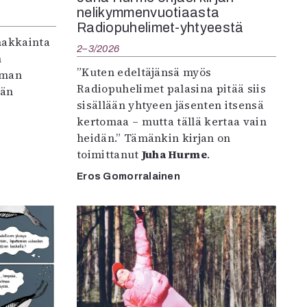
nelikymmenvuotiaasta
Radiopuhelimet-yhtyeestä
makkainta
2–3/2026
n
”Kuten edeltäjänsä myös
iman
Radiopuhelimet palasina pitää siis
vän
sisällään yhtyeen jäsenten itsensä
kertomaa – mutta tällä kertaa vain
heidän.” Tämänkin kirjan on
toimittanut
Juha Hurme
.
Eros Gomorralainen