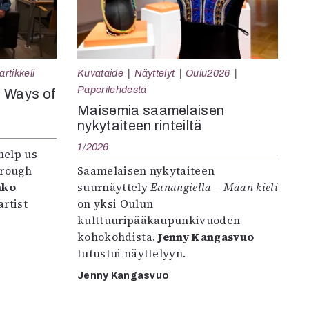
rtikkeli
Kuvataide
Näyttelyt
Oulu2026
Paperilehdestä
e Ways of
Maisemia saamelaisen
nykytaiteen rinteiltä
1/2026
help us
hrough
Saamelaisen nykytaiteen
nko
suurnäyttely
Eanangiella – Maan kieli
rtist
on yksi Oulun
kulttuuripääkaupunkivuoden
kohokohdista.
Jenny Kangasvuo
tutustui näyttelyyn.
Jenny Kangasvuo