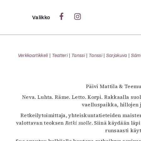
Sulje
Valikko
Ka
Verk
Verkkoartikkeli
Teatteri
Tanssi
Tanssi
Sarjakuva
Sámeg
S
Päivi Mattila & Teemu
S
Neva. Luhta. Räme. Letto. Korpi. Rakkaalla suo
Pä
vaelluspaikka, hillojen
Pap
Retkeilytoimittaja, yhteiskuntatieteiden maiste
valottavan teoksen
Retki suolle
. Siinä käydään läp
runsaasti käy