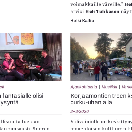
voimakkaille väreille.”
Hel
arvioi
Heli Tuhkasen
näytt
Helki Kallio
eli
Ajankohtaista
Musiikki
Verkk
 fantasialle olisi
Korjaamontien treenik
kysyntä
purku-uhan alla
2–3/2026
llisuutta luetaan
Välivainiolle on keskittyn
in runsaasti. Suuren
omaehtoisen kulttuurin til