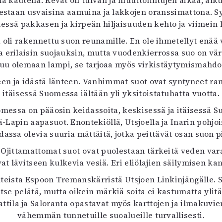
na kautena. Kevät on tulvan ja muuttolintujen aikaa, alk
uvataide
estaan usvaisina aamuina ja lakkojen oranssimattona. Sy
Kirjat
iessä pakkasen ja kirpeän hiljaisuuden kehto ja viimein l
n English
 oli rakennettu suon reunamille. En ole ihmetellyt enää 
sitystaide
 erilaisin suojauksin, mutta vuodenkierrossa suo on vä
Arkisto
attuu olemaan lampi, se tarjoaa myös virkistäytymismahdo
seen ja idästä länteen. Vanhimmat suot ovat syntyneet r
itäisessä Suomessa iältään yli yksitoistatuhatta vuotta.
uomessa on pääosin keidassoita, keskisessä ja itäisessä Su
-Lapin aapasuot. Enontekiöllä, Utsjoella ja Inarin pohjois
dassa olevia suuria mättäitä, jotka peittävät osan suon p
. Ojittamattomat suot ovat puolestaan tärkeitä veden vara
avat lävitseen kulkevia vesiä. Eri eliölajien säilymisen 
teista Espoon Tremanskärristä Utsjoen Linkinjängälle. Su
vitse pelätä, mutta oikein märkiä soita ei kastumatta ylit
ttila ja Saloranta opastavat myös karttojen ja ilmakuvien
vähemmän tunnetuille suoalueille turvallisesti.