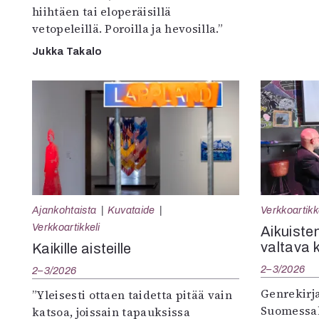
hiihtäen tai eloperäisillä
vetopeleillä. Poroilla ja hevosilla.”
Jukka Takalo
Ajankohtaista
Kuvataide
Verkkoartikk
Verkkoartikkeli
Aikuisten
valtava 
Kaikille aisteille
2–3/2026
2–3/2026
Genrekirja
”Yleisesti ottaen taidetta pitää vain
Suomessak
katsoa, joissain tapauksissa