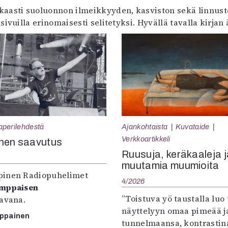
aasti suoluonnon ilmeikkyyden, kasviston sekä linnuston.
sivuilla erinomaisesti selitetyksi. Hyvällä tavalla kirja
aperilehdestä
Ajankohtaista
Kuvataide
Verkkoartikkeli
nen saavutus
Ruusuja, keräkaaleja j
muutamia muumioita
inen Radiopuhelimet
4/2026
omppaisen
”Toistuva yö taustalla luo 
tavana.
näyttelyyn omaa pimeää ja
mppainen
tunnelmaansa, kontrastin