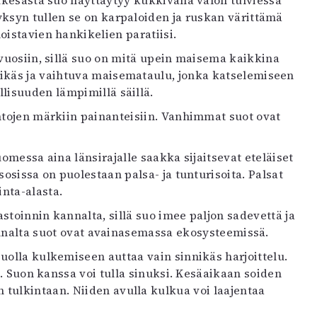
ukesästä suo näyttäytyy kukkivana valon tulviessa
ksyn tullen se on karpaloiden ja ruskan värittämä
oistavien hankikelien paratiisi.
vuosiin, sillä suo on mitä upein maisema kaikkina
rikäs ja vaihtuva maisemataulu, jonka katselemiseen
llisuuden lämpimillä säillä.
antojen märkiin painanteisiin. Vanhimmat suot ovat
omessa aina länsirajalle saakka sijaitsevat eteläiset
osissa on puolestaan palsa- ja tunturisoita. Palsat
inta-alasta.
stoinnin kannalta, sillä suo imee paljon sadevettä ja
kannalta suot ovat avainasemassa ekosysteemissä.
olla kulkemiseen auttaa vain sinnikäs harjoittelu.
ä. Suon kanssa voi tulla sinuksi. Kesäaikaan soiden
 tulkintaan. Niiden avulla kulkua voi laajentaa