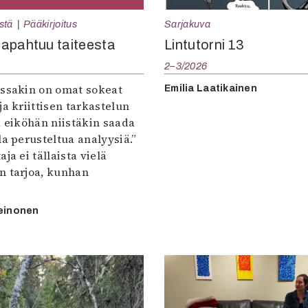
Sarjakuva
stä
Pääkirjoitus
Lintutorni 13
apahtuu taiteesta
2–3/2026
:ssakin on omat sokeat
Emilia Laatikainen
ja kriittisen tarkastelun
a eiköhän niistäkin saada
la perusteltua analyysiä.”
ja ei tällaista vielä
n tarjoa, kunhan
einonen