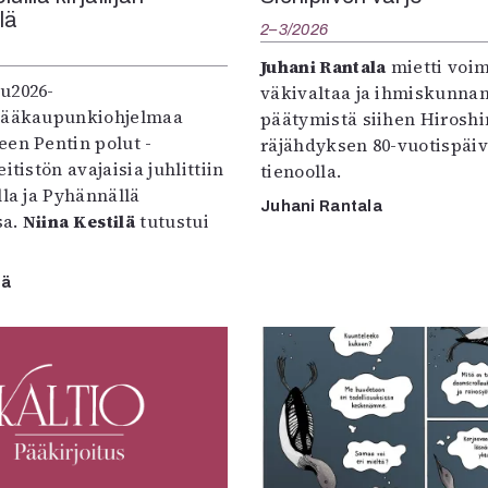
llä
2–3/2026
Juhani Rantala
mietti voi
u2026-
väkivaltaa ja ihmiskunna
pääkaupunkiohjelmaa
päätymistä siihen Hirosh
een Pentin polut -
räjähdyksen 80-vuotispäi
itistön avajaisia juhlittiin
tienoolla.
lla ja Pyhännällä
Juhani Rantala
sa.
Niina Kestilä
tutustui
lä