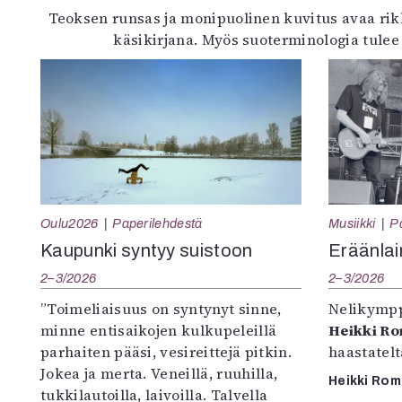
Teoksen runsas ja monipuolinen kuvitus avaa rikk
käsikirjana. Myös suoterminologia tulee 
Oulu2026
Paperilehdestä
Musiikki
P
Kaupunki syntyy suistoon
Eräänlai
2–3/2026
2–3/2026
”Toimeliaisuus on syntynyt sinne,
Nelikympp
minne entisaikojen kulkupeleillä
Heikki R
parhaiten pääsi, vesireittejä pitkin.
haastatel
Jokea ja merta. Veneillä, ruuhilla,
Heikki Ro
tukkilautoilla, laivoilla. Talvella