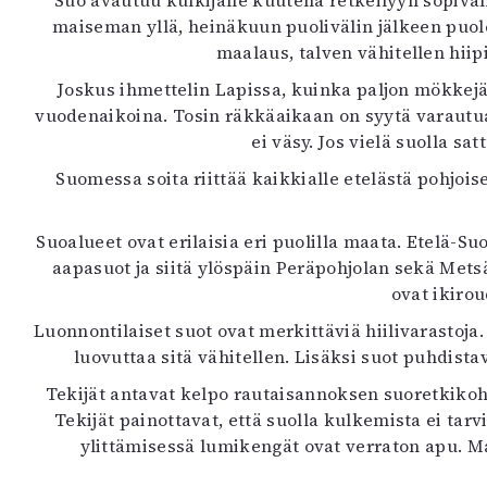
Suo avautuu kulkijalle kuutena retkeilyyn sopiva
K
maiseman yllä, heinäkuun puolivälin jälkeen puol
maalaus, talven vähitellen hiip
I
Joskus ihmettelin Lapissa, kuinka paljon mökkejä
E
vuodenaikoina. Tosin räkkäaikaan on syytä varautua
ei väsy. Jos vielä suolla s
Suomessa soita riittää kaikkialle etelästä pohjoi
Suoalueet ovat erilaisia eri puolilla maata. Etelä-S
aapasuot ja siitä ylöspäin Peräpohjolan sekä Metsä
ovat ikirou
Luonnontilaiset suot ovat merkittäviä hiilivarastoja
luovuttaa sitä vähitellen. Lisäksi suot puhdist
Tekijät antavat kelpo rautaisannoksen suoretkikoh
Tekijät painottavat, että suolla kulkemista ei tar
ylittämisessä lumikengät ovat verraton apu. Ma