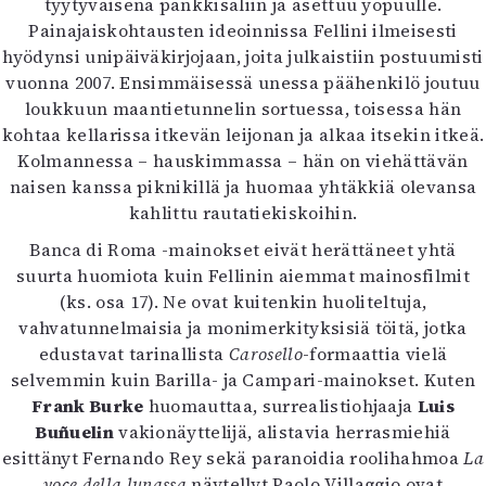
tyytyväisenä pankkisaliin ja asettuu yöpuulle.
Painajaiskohtausten ideoinnissa Fellini ilmeisesti
hyödynsi unipäiväkirjojaan, joita julkaistiin postuumisti
vuonna 2007. Ensimmäisessä unessa päähenkilö joutuu
loukkuun maantietunnelin sortuessa, toisessa hän
kohtaa kellarissa itkevän leijonan ja alkaa itsekin itkeä.
Kolmannessa – hauskimmassa – hän on viehättävän
naisen kanssa piknikillä ja huomaa yhtäkkiä olevansa
kahlittu rautatiekiskoihin.
Banca di Roma -mainokset eivät herättäneet yhtä
suurta huomiota kuin Fellinin aiemmat mainosfilmit
(ks. osa 17). Ne ovat kuitenkin huoliteltuja,
vahvatunnelmaisia ja monimerkityksisiä töitä, jotka
edustavat tarinallista
Carosello
-formaattia vielä
selvemmin kuin Barilla- ja Campari-mainokset. Kuten
Frank Burke
huomauttaa, surrealistiohjaaja
Luis
Buñuelin
vakionäyttelijä, alistavia herrasmiehiä
esittänyt Fernando Rey sekä paranoidia roolihahmoa
La
voce della lunassa
näytellyt Paolo Villaggio ovat