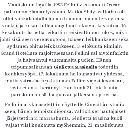
Maaliskuun lopulla 1993 Fellini vastaanotti Oscar-
palkinnon elämäntyöstään. Matka Yhdysvaltoihin oli
ollut vaakalaudalla hänen huonontuneen terveytensä
vuoksi, ja kesän tullen ongelmat alkoivat kasautua. 16.
kesäkuuta häneltä leikattiin reisivaltimon tukos, mikä
johti sisäiseen verenvuotoon, toiseen leikkaukseen sekä
sydämen ohitusleikkaukseen. 3. elokuuta Riminin
Grand Hotelissa majoittuessaan Fellini sai aivoinfarktin
ja halvaantui vasemmalta puolen. Hänen
toipumisaikanaan
Giulietta Masinalla
todettiin
keuhkosyöpä. 17. lokakuuta he lounastivat yhdessä,
mutta sairaalaan palattuaan Fellini vajosi koomaan,
josta ei enää herännyt. Hän kuoli 31. lokakuuta,
pariskunnan 50. hääpäivän jälkeisenä päivänä.
Fellinin arkku asetettiin näytteille Cinecittàn studio
5:een, hänen lempistudioonsa. Valtiolliset hautajaiset
järjestettiin 2. marraskuuta. Giulietta Masina kuoli
vajaat viisi kuukautta myöhemmin, 23. maaliskuuta