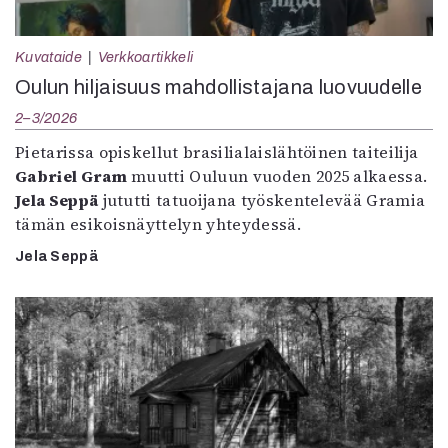
Kuvataide
Verkkoartikkeli
Oulun hiljaisuus mahdollistajana luovuudelle
2–3/2026
Pietarissa opiskellut brasilialaislähtöinen taiteilija
Gabriel Gram
muutti Ouluun vuoden 2025 alkaessa.
Jela Seppä
jututti tatuoijana työskentelevää Gramia
tämän esikoisnäyttelyn yhteydessä.
Jela Seppä