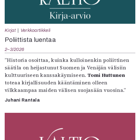
Kirjat
Verkkoartikkeli
Poliittista luentaa
2–3/2026
”Historia osoittaa, kuinka kulloinenkin poliittinen
säätila on heijastunut Suomen ja Venäjän välisiin
kulttuuriseen kanssakäymiseen.
Tomi Huttunen
toteaa kirjallisuuden kääntäminen olleen
vilkkaampaa maiden välisen suojasään vuosina.”
Juhani Rantala