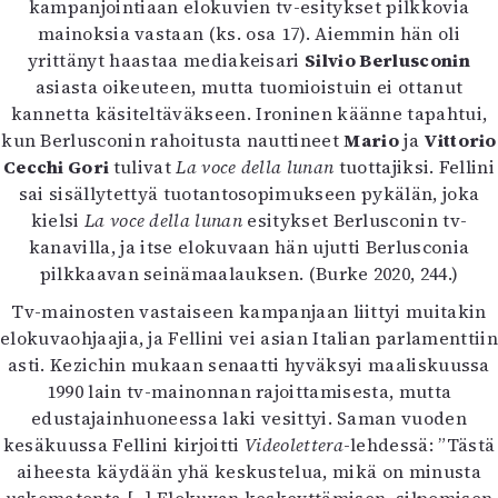
kampanjointiaan elokuvien tv-esitykset pilkkovia
Mediatiedot
mainoksia vastaan (ks. osa 17). Aiemmin hän oli
Kaltio ry
yrittänyt haastaa mediakeisari
Silvio Berlusconin
asiasta oikeuteen, mutta tuomioistuin ei ottanut
kannetta käsiteltäväkseen. Ironinen käänne tapahtui,
kun Berlusconin rahoitusta nauttineet
Mario
ja
Vittorio
Cecchi Gori
tulivat
La voce della lunan
tuottajiksi. Fellini
sai sisällytettyä tuotantosopimukseen pykälän, joka
kielsi
La voce della lunan
esitykset Berlusconin tv-
kanavilla, ja itse elokuvaan hän ujutti Berlusconia
pilkkaavan seinämaalauksen. (Burke 2020, 244.)
Tv-mainosten vastaiseen kampanjaan liittyi muitakin
elokuvaohjaajia, ja Fellini vei asian Italian parlamenttiin
asti. Kezichin mukaan senaatti hyväksyi maaliskuussa
1990 lain tv-mainonnan rajoittamisesta, mutta
edustajainhuoneessa laki vesittyi. Saman vuoden
kesäkuussa Fellini kirjoitti
Videolettera
-lehdessä: ”Tästä
aiheesta käydään yhä keskustelua, mikä on minusta