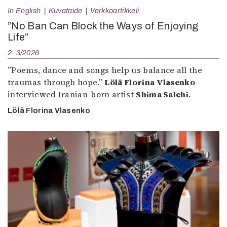
In English
Kuvataide
Verkkoartikkeli
”No Ban Can Block the Ways of Enjoying
Life”
2–3/2026
”Poems, dance and songs help us balance all the
traumas through hope.”
Lölä Florina Vlasenko
interviewed Iranian-born artist
Shima Salehi
.
Lölä Florina Vlasenko