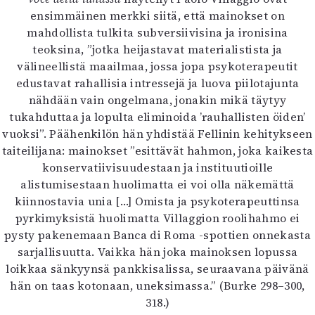
ensimmäinen merkki siitä, että mainokset on
mahdollista tulkita subversiivisina ja ironisina
teoksina, ”jotka heijastavat materialistista ja
välineellistä maailmaa, jossa jopa psykoterapeutit
edustavat rahallisia intressejä ja luova piilotajunta
nähdään vain ongelmana, jonakin mikä täytyy
tukahduttaa ja lopulta eliminoida ’rauhallisten öiden’
vuoksi”. Päähenkilön hän yhdistää Fellinin kehitykseen
taiteilijana: mainokset ”esittävät hahmon, joka kaikesta
konservatiivisuudestaan ja instituutioille
alistumisestaan huolimatta ei voi olla näkemättä
kiinnostavia unia […] Omista ja psykoterapeuttinsa
pyrkimyksistä huolimatta Villaggion roolihahmo ei
pysty pakenemaan Banca di Roma -spottien onnekasta
sarjallisuutta. Vaikka hän joka mainoksen lopussa
loikkaa sänkyynsä pankkisalissa, seuraavana päivänä
hän on taas kotonaan, uneksimassa.” (Burke 298–300,
318.)