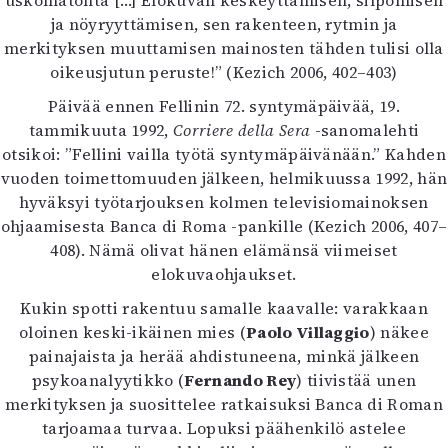
uskomatonta […] Elokuvan keskeyttämisen, silpomisen
ja nöyryyttämisen, sen rakenteen, rytmin ja
merkityksen muuttamisen mainosten tähden tulisi olla
oikeusjutun peruste!” (Kezich 2006, 402–403)
Päivää ennen Fellinin 72. syntymäpäivää, 19.
tammikuuta 1992,
Corriere della Sera
-sanomalehti
otsikoi: ”Fellini vailla työtä syntymäpäivänään.” Kahden
vuoden toimettomuuden jälkeen, helmikuussa 1992, hän
hyväksyi työtarjouksen kolmen televisiomainoksen
ohjaamisesta Banca di Roma -pankille (Kezich 2006, 407–
408). Nämä olivat hänen elämänsä viimeiset
elokuvaohjaukset.
Kukin spotti rakentuu samalle kaavalle: varakkaan
oloinen keski-ikäinen mies (
Paolo Villaggio
) näkee
painajaista ja herää ahdistuneena, minkä jälkeen
psykoanalyytikko (
Fernando Rey
) tiivistää unen
merkityksen ja suosittelee ratkaisuksi Banca di Roman
tarjoamaa turvaa. Lopuksi päähenkilö astelee