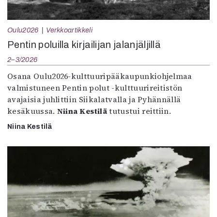
Oulu2026
Verkkoartikkeli
Pentin poluilla kirjailijan jalanjäljillä
2–3/2026
Osana Oulu2026-kulttuuripääkaupunkiohjelmaa
valmistuneen Pentin polut -kulttuurireitistön
avajaisia juhlittiin Siikalatvalla ja Pyhännällä
kesäkuussa.
Niina Kestilä
tutustui reittiin.
Niina Kestilä