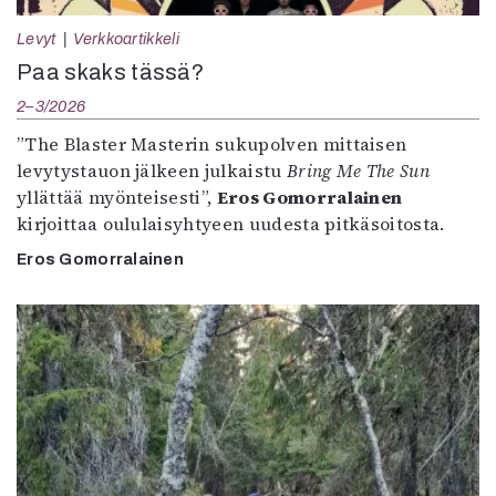
Levyt
Verkkoartikkeli
Paa skaks tässä?
2–3/2026
”The Blaster Masterin sukupolven mittaisen
levytystauon jälkeen julkaistu
Bring Me The Sun
yllättää myönteisesti”,
Eros Gomorralainen
kirjoittaa oululaisyhtyeen uudesta pitkäsoitosta.
Eros Gomorralainen