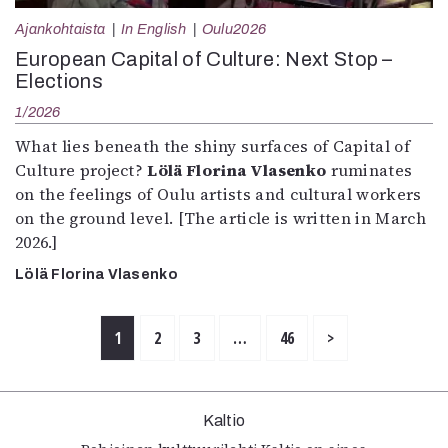
Ajankohtaista
In English
Oulu2026
European Capital of Culture: Next Stop –
Elections
1/2026
What lies beneath the shiny surfaces of Capital of
Culture project?
Lölä Florina Vlasenko
ruminates
on the feelings of Oulu artists and cultural workers
on the ground level. [The article is written in March
2026.]
Lölä Florina Vlasenko
1
2
3
…
46
>
Kaltio