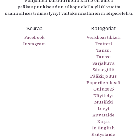
Pohjoinen kulttuurilehti Kaltio on ainoa
pääkaupunkiseudun ulkopuolella yli 80 vuotta
säännöllisesti ilmestynyt valtakunnallinen mielipidelehti.
Seuraa
Kategoriat
Facebook
Verkkoartikkeli
Instagram
Teatteri
Tanssi
Tanssi
Sarjakuva
Sámegillii
Pääkirjoitus
Paperilehdestä
Oulu2026
Näyttelyt
Musiikki
Levyt
Kuvataide
Kirjat
In English
Esitystaide