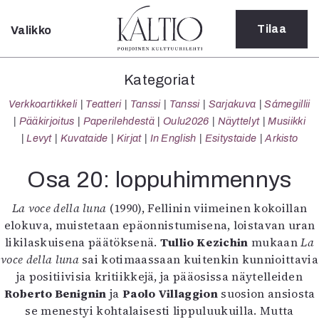
Tilaa
Valikko
Sulje
Kategoriat
Kategoriat
Verkkoartikkeli
Verkkoartikkeli
Teatteri
Tanssi
Tanssi
Sarjakuva
Sámegillii
Teatteri
Pääkirjoitus
Paperilehdestä
Oulu2026
Näyttelyt
Musiikki
Tanssi
Levyt
Kuvataide
Kirjat
In English
Esitystaide
Arkisto
Tanssi
Sarjakuva
Osa 20: loppuhimmennys
Sámegillii
Pääkirjoitus
La voce della luna
(1990), Fellinin viimeinen kokoillan
Paperilehdestä
elokuva, muistetaan epäonnistumisena, loistavan uran
Oulu2026
likilaskuisena päätöksenä.
Tullio Kezichin
mukaan
La
Näyttelyt
voce della luna
sai kotimaassaan kuitenkin kunnioittavia
Musiikki
ja positiivisia kritiikkejä, ja pääosissa näytelleiden
Levyt
Roberto Benignin
ja
Paolo Villaggion
suosion ansiosta
Kuvataide
se menestyi kohtalaisesti lippuluukuilla. Mutta