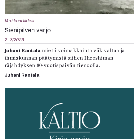
Verkkoartikkeli
Sienipilven varjo
2–3/2026
Juhani Rantala
mietti voimakkainta väkivaltaa ja
ihmiskunnan päätymistä siihen Hiroshiman
räjähdyksen 80-vuotispäivän tienoolla.
Juhani Rantala