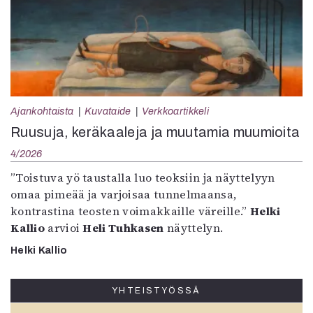
Ajankohtaista
Kuvataide
Verkkoartikkeli
Ruusuja, keräkaaleja ja muutamia muumioita
4/2026
”Toistuva yö taustalla luo teoksiin ja näyttelyyn
omaa pimeää ja varjoisaa tunnelmaansa,
kontrastina teosten voimakkaille väreille.”
Helki
Kallio
arvioi
Heli Tuhkasen
näyttelyn.
Helki Kallio
YHTEISTYÖSSÄ