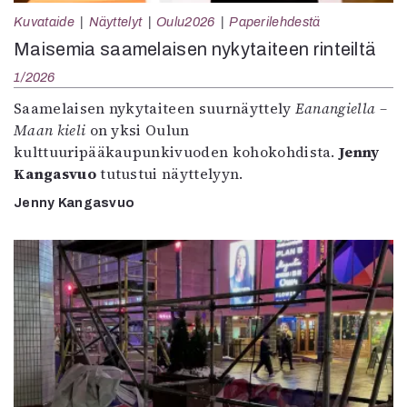
Kuvataide
Näyttelyt
Oulu2026
Paperilehdestä
Maisemia saamelaisen nykytaiteen rinteiltä
1/2026
Saamelaisen nykytaiteen suurnäyttely
Eanangiella –
Maan kieli
on yksi Oulun
kulttuuripääkaupunkivuoden kohokohdista.
Jenny
Kangasvuo
tutustui näyttelyyn.
Jenny Kangasvuo