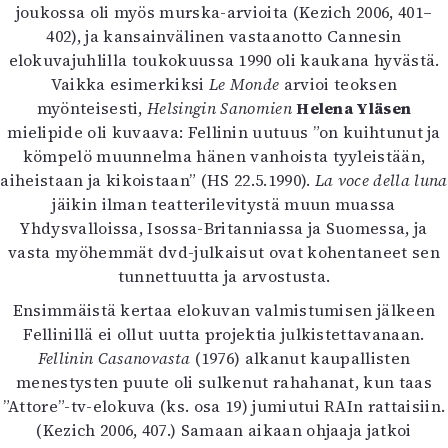
Kirjat
joukossa oli myös murska-arvioita (Kezich 2006, 401–
In English
402), ja kansainvälinen vastaanotto Cannesin
Esitystaide
elokuvajuhlilla toukokuussa 1990 oli kaukana hyvästä.
Arkisto
Vaikka esimerkiksi
Le Monde
arvioi teoksen
myönteisesti,
Helsingin Sanomien
Helena Yläsen
mielipide oli kuvaava: Fellinin uutuus ”on kuihtunut ja
Lehdet
kömpelö muunnelma hänen vanhoista tyyleistään,
4/2026
aiheistaan ja kikoistaan” (HS 22.5.1990).
La voce della luna
2–3/2026
jäikin ilman teatterilevitystä muun muassa
1/2026
Yhdysvalloissa, Isossa-Britanniassa ja Suomessa, ja
6/2025
vasta myöhemmät dvd-julkaisut ovat kohentaneet sen
5/2025 saame
tunnettuutta ja arvostusta.
5/2025
Ensimmäistä kertaa elokuvan valmistumisen jälkeen
Lehtiarkisto
Fellinillä ei ollut uutta projektia julkistettavanaan.
Fellinin Casanovasta
(1976) alkanut kaupallisten
Info
menestysten puute oli sulkenut rahahanat, kun taas
Tilaus ja irtonumerot
”Attore”-tv-elokuva (ks. osa 19) jumiutui RAIn rattaisiin.
Yhteistyössä
(Kezich 2006, 407.) Samaan aikaan ohjaaja jatkoi
Toimitus