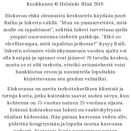
Kuokkanen © Helsinki-filmi 2019.
Elokuvan ehkä olennaisin keskustelu käydään juuri
Railin ja Inkerin välillä. ”Mun on ymmärrettävä, mitä
mulle on tapahtunut”, selittää Inkeri tarvettaan ajella
ympäri nuoruutensa tärkeitä paikkoja. ”Eikö oo
oleellisempaa, mitä tapahtuu jatkossa?” kysyy Raili.
Inkerin aviomies viidenkymmenen vuoden ajalta voi
olla kusipää ja opinnot ovat jääneet 70-luvulla kesken,
mutta se ei silti tarkoita, etteikö aviomiehestä voisi
hankkiutua eroon ja suunnitella lopultakin
kirjoittavansa sen gradun valmiiksi.
Elokuvassa on useita tarkoituksellisen kliseisiä ja
tuttuja kuvia, jotka kuitenkin saavat uuden sävyn, kun
kohteena on 75-vuotias nainen 25-vuotiaan sijasta.
Eräässä kohtauksessa Inkeri on vaahtokylvyssä
viinilasi kädessään. Hän painaa kasvonsa veden alle,
pidättää hengitystään ja lopulta nostaa kasvonsa
vedestä. Vastaavia kuvia nuoremman naisen