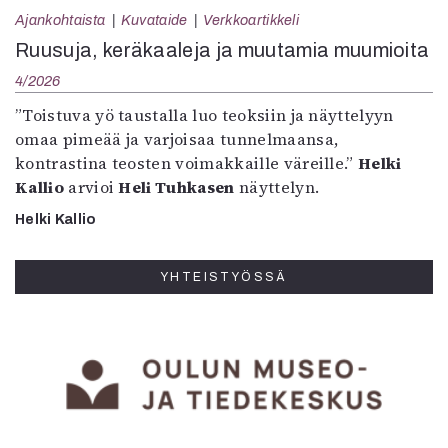
Ajankohtaista
Kuvataide
Verkkoartikkeli
Ruusuja, keräkaaleja ja muutamia muumioita
4/2026
”Toistuva yö taustalla luo teoksiin ja näyttelyyn
omaa pimeää ja varjoisaa tunnelmaansa,
kontrastina teosten voimakkaille väreille.”
Helki
Kallio
arvioi
Heli Tuhkasen
näyttelyn.
Helki Kallio
YHTEISTYÖSSÄ