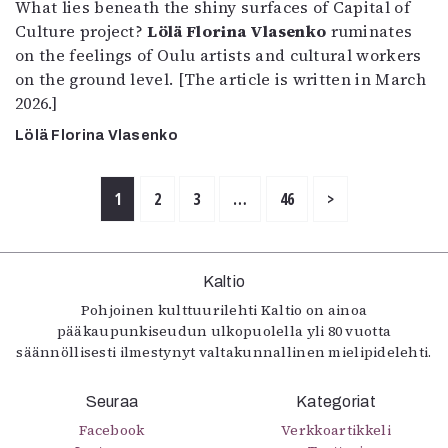
What lies beneath the shiny surfaces of Capital of
Culture project?
Lölä Florina Vlasenko
ruminates
on the feelings of Oulu artists and cultural workers
on the ground level. [The article is written in March
2026.]
Lölä Florina Vlasenko
1
2
3
…
46
>
Kaltio
Pohjoinen kulttuurilehti Kaltio on ainoa
pääkaupunkiseudun ulkopuolella yli 80 vuotta
säännöllisesti ilmestynyt valtakunnallinen mielipidelehti.
Seuraa
Kategoriat
Facebook
Verkkoartikkeli