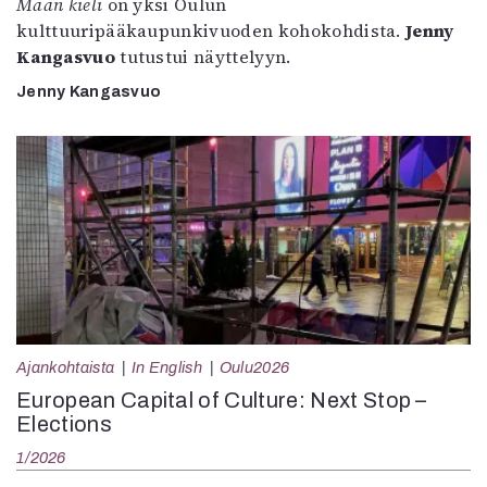
Maan kieli
on yksi Oulun
kulttuuripääkaupunkivuoden kohokohdista.
Jenny
Kangasvuo
tutustui näyttelyyn.
Jenny Kangasvuo
Ajankohtaista
In English
Oulu2026
European Capital of Culture: Next Stop –
Elections
1/2026