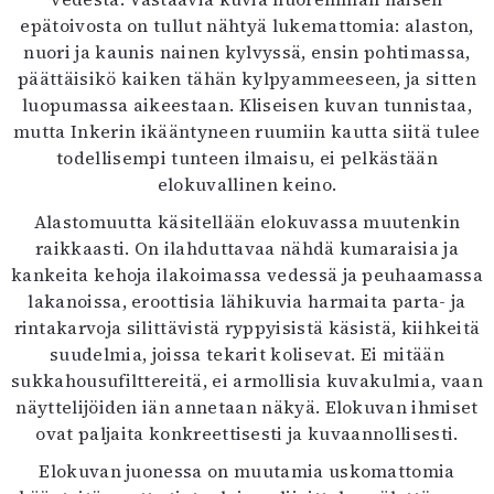
epätoivosta on tullut nähtyä lukemattomia: alaston,
nuori ja kaunis nainen kylvyssä, ensin pohtimassa,
päättäisikö kaiken tähän kylpyammeeseen, ja sitten
luopumassa aikeestaan. Kliseisen kuvan tunnistaa,
mutta Inkerin ikääntyneen ruumiin kautta siitä tulee
todellisempi tunteen ilmaisu, ei pelkästään
elokuvallinen keino.
Alastomuutta käsitellään elokuvassa muutenkin
raikkaasti. On ilahduttavaa nähdä kumaraisia ja
kankeita kehoja ilakoimassa vedessä ja peuhaamassa
lakanoissa, eroottisia lähikuvia harmaita parta- ja
rintakarvoja silittävistä ryppyisistä käsistä, kiihkeitä
suudelmia, joissa tekarit kolisevat. Ei mitään
sukkahousufilttereitä, ei armollisia kuvakulmia, vaan
näyttelijöiden iän annetaan näkyä. Elokuvan ihmiset
ovat paljaita konkreettisesti ja kuvaannollisesti.
Elokuvan juonessa on muutamia uskomattomia