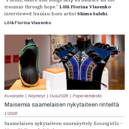
traumas through hope.”
Lölä Florina Vlasenko
interviewed Iranian-born artist
Shima Salehi
.
Lölä Florina Vlasenko
Kuvataide
Näyttelyt
Oulu2026
Paperilehdestä
Maisemia saamelaisen nykytaiteen rinteiltä
1/2026
Saamelaisen nykytaiteen suurnäyttely
Eanangiella –