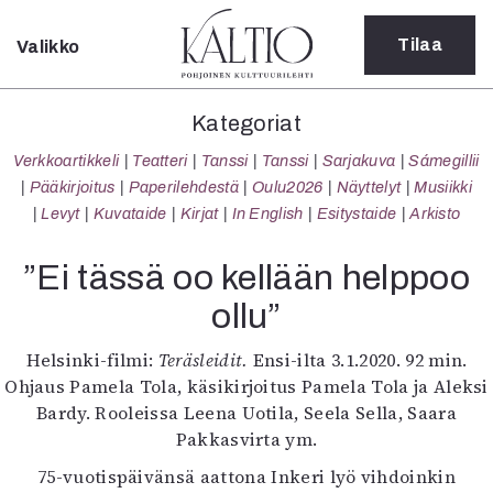
Tilaa
Valikko
Sulje
Kategoriat
Kategoriat
Verkkoartikkeli
Verkkoartikkeli
Teatteri
Tanssi
Tanssi
Sarjakuva
Sámegillii
Teatteri
Pääkirjoitus
Paperilehdestä
Oulu2026
Näyttelyt
Musiikki
Tanssi
Levyt
Kuvataide
Kirjat
In English
Esitystaide
Arkisto
Tanssi
Sarjakuva
”Ei tässä oo kellään helppoo
Sámegillii
ollu”
Pääkirjoitus
Paperilehdestä
Helsinki-filmi:
Teräsleidit.
Ensi-ilta 3.1.2020. 92 min.
Oulu2026
Ohjaus Pamela Tola, käsikirjoitus Pamela Tola ja Aleksi
Näyttelyt
Bardy. Rooleissa Leena Uotila, Seela Sella, Saara
Musiikki
Pakkasvirta ym.
Levyt
Kuvataide
75-vuotispäivänsä aattona Inkeri lyö vihdoinkin