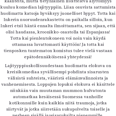
käänteitä, mutta tietynlainen liioitteleva älyttömyys
kuuluu komedian lajityyppiin. Liian osuvista sattumista
huolimatta katsoja hyväksyy juonelliset hypyt. Totta kai
Inkerin nuoruudenrakastettu on paikalla silloin, kun
Inkeri etsii häntä ennalta ilmoittamatta, sen sijaan, että
olisi haudassa, kroonikko-osastolla tai Espanjassa!
Totta kai pienlentokoneen voi noin vain käydä
ottamassa luvattomasti käyttöön! Ja totta kai
tienposken tuntematon komistus tulee vielä vastaan
epätodennäköisessä yhteydessä!
Lajityyppiuskollisuudestaan huolimatta elokuva on
kreisikomediaa syvällisempi pohdinta sisarusten
välisistä suhteista, vääristä elämänvalinnoista ja
vanhenemisesta. Loppujen lopuksi elokuva ei käsittele
niinkään vain muutaman mummon hulvatonta
automatkaa kesäisessä Suomessa vanhoille
kotikonnuille kuin kaikkia niitä traumoja, jotka
siirtyvät ja jotka siirretään sukupolvelta toiselle ja
perheen sisällä isosisaruksilta pienemmille.