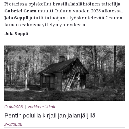
Pietarissa opiskellut brasilialaislähtöinen taiteilija
Gabriel Gram
muutti Ouluun vuoden 2025 alkaessa.
Jela Seppä
jututti tatuoijana työskentelevää Gramia
tämän esikoisnäyttelyn yhteydessä.
Jela Seppä
Oulu2026
Verkkoartikkeli
Pentin poluilla kirjailijan jalanjäljillä
2–3/2026