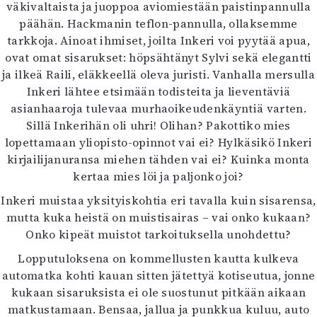
Kirjat
väkivaltaista ja juoppoa aviomiestään paistinpannulla
In English
päähän. Hackmanin teflon-pannulla, ollaksemme
Esitystaide
tarkkoja. Ainoat ihmiset, joilta Inkeri voi pyytää apua,
Arkisto
ovat omat sisarukset: höpsähtänyt Sylvi sekä elegantti
ja ilkeä Raili, eläkkeellä oleva juristi. Vanhalla mersulla
Inkeri lähtee etsimään todisteita ja lieventäviä
Lehdet
asianhaaroja tulevaa murhaoikeudenkäyntiä varten.
4/2026
Sillä Inkerihän oli uhri! Olihan? Pakottiko mies
2–3/2026
lopettamaan yliopisto-opinnot vai ei? Hylkäsikö Inkeri
1/2026
kirjailijanuransa miehen tähden vai ei? Kuinka monta
6/2025
kertaa mies löi ja paljonko joi?
5/2025 saame
Inkeri muistaa yksityiskohtia eri tavalla kuin sisarensa,
5/2025
mutta kuka heistä on muistisairas – vai onko kukaan?
Lehtiarkisto
Onko kipeät muistot tarkoituksella unohdettu?
Info
Lopputuloksena on kommellusten kautta kulkeva
automatka kohti kauan sitten jätettyä kotiseutua, jonne
Tilaus ja irtonumerot
kukaan sisaruksista ei ole suostunut pitkään aikaan
Yhteistyössä
matkustamaan. Bensaa, jallua ja punkkua kuluu, auto
Toimitus