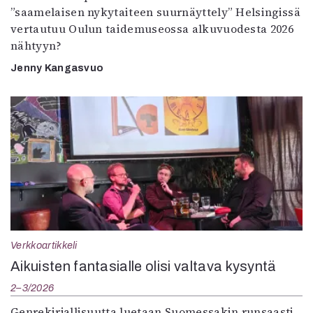
”saamelaisen nykytaiteen suurnäyttely” Helsingissä
vertautuu Oulun taidemuseossa alkuvuodesta 2026
nähtyyn?
Jenny Kangasvuo
Verkkoartikkeli
Aikuisten fantasialle olisi valtava kysyntä
2–3/2026
Genrekirjallisuutta luetaan Suomessakin runsaasti.