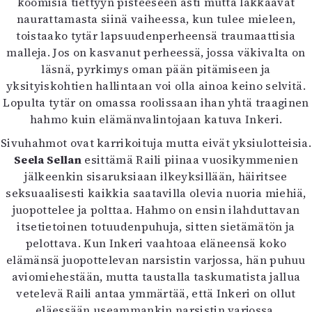
koomisia tiettyyn pisteeseen asti mutta lakkaavat
naurattamasta siinä vaiheessa, kun tulee mieleen,
toistaako tytär lapsuudenperheensä traumaattisia
malleja. Jos on kasvanut perheessä, jossa väkivalta on
läsnä, pyrkimys oman pään pitämiseen ja
yksityiskohtien hallintaan voi olla ainoa keino selvitä.
Lopulta tytär on omassa roolissaan ihan yhtä traaginen
hahmo kuin elämänvalintojaan katuva Inkeri.
Sivuhahmot ovat karrikoituja mutta eivät yksiulotteisia.
Seela Sellan
esittämä Raili piinaa vuosikymmenien
jälkeenkin sisaruksiaan ilkeyksillään, häiritsee
seksuaalisesti kaikkia saatavilla olevia nuoria miehiä,
juopottelee ja polttaa. Hahmo on ensin ilahduttavan
itsetietoinen totuudenpuhuja, sitten sietämätön ja
pelottava. Kun Inkeri vaahtoaa eläneensä koko
elämänsä juopottelevan narsistin varjossa, hän puhuu
aviomiehestään, mutta taustalla taskumatista jallua
vetelevä Raili antaa ymmärtää, että Inkeri on ollut
eläessään useammankin narsistin varjossa.