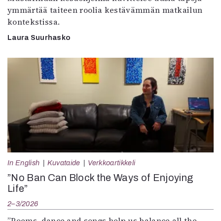
ymmärtää taiteen roolia kestävämmän matkailun
kontekstissa.
Laura Suurhasko
In English
Kuvataide
Verkkoartikkeli
”No Ban Can Block the Ways of Enjoying
Life”
2–3/2026
”Poems, dance and songs help us balance all the