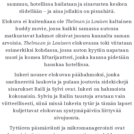
sammuu, hotellissa bailataan ja sisarusten kesken
Mediatiedot
riidellään – ja aina jollakin on pissahätä.
Kaltio ry
Elokuva ei kuitenkaan ole
Thelman ja Louisen
kaltainen
buddy movie, jossa kaikki samassa autossa
matkustavat hahmot olisivat juonen kannalta saman
arvoisia.
Thelmaan ja Louiseen
elokuvassa toki viitataan
esimerkiksi kohdassa, jossa auton kyytiin napataan
nuori ja komea liftarijantteri, jonka kanssa pidetään
hauskaa hotellissa.
Inkeri nousee elokuvan päähahmoksi, jonka
onelinereitä laukovia ja pulaan joutuvia sidekickejä
sisarukset Raili ja Sylvi ovat. Inkeri on hahmoista
kokonaisin. Sylvin ja Railin taustoja avataan vain
viitteellisesti, siinä missä Inkerin tytär ja tämän lapset
kuljettavat elokuvan syntymäpäiviin liittyvää
sivujuonta.
Tyttären päsmäröinti ja mikromanagerointi ovat