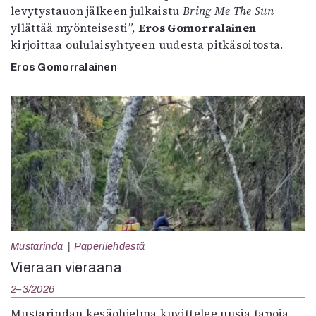
levytystauon jälkeen julkaistu
Bring Me The Sun
yllättää myönteisesti”,
Eros Gomorralainen
kirjoittaa oululaisyhtyeen uudesta pitkäsoitosta.
Eros Gomorralainen
Mustarinda
Paperilehdestä
Vieraan vieraana
2–3/2026
Mustarindan kesäohjelma kuvittelee uusia tapoja