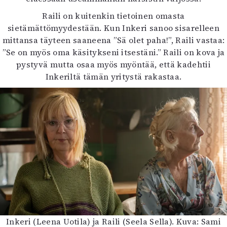
Raili on kuitenkin tietoinen omasta
sietämättömyydestään. Kun Inkeri sanoo sisarelleen
mittansa täyteen saaneena ”Sä olet paha!”, Raili vastaa:
”Se on myös oma käsitykseni itsestäni.” Raili on kova ja
pystyvä mutta osaa myös myöntää, että kadehtii
Inkeriltä tämän yritystä rakastaa.
Inkeri (Leena Uotila) ja Raili (Seela Sella). Kuva: Sami