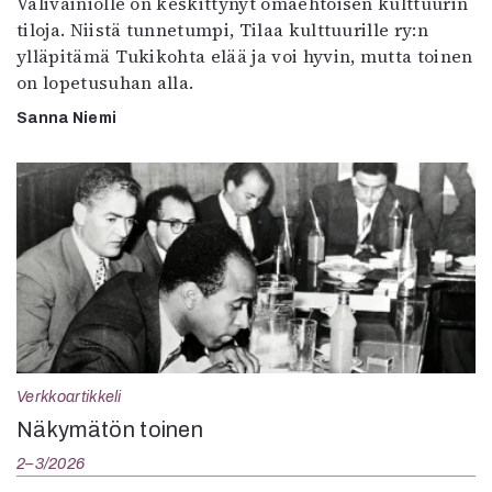
Välivainiolle on keskittynyt omaehtoisen kulttuurin
tiloja. Niistä tunnetumpi, Tilaa kulttuurille ry:n
ylläpitämä Tukikohta elää ja voi hyvin, mutta toinen
on lopetusuhan alla.
Sanna Niemi
Verkkoartikkeli
Näkymätön toinen
2–3/2026