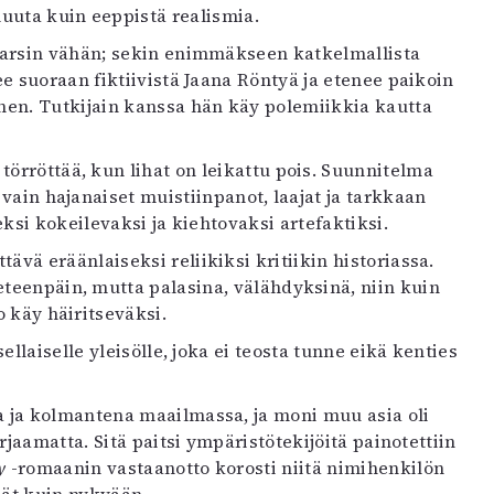
uta kuin eeppistä realismia.
varsin vähän; sekin enimmäkseen katkelmallista
e suoraan fiktiivistä Jaana Röntyä ja etenee paikoin
nen. Tutkijain kanssa hän käy polemiikkia kautta
örröttää, kun lihat on leikattu pois. Suunnitelma
 vain hajanaiset muistiinpanot, laajat ja tarkkaan
ksi kokeilevaksi ja kiehtovaksi artefaktiksi.
vä eräänlaiseksi reliikiksi kritiikin historiassa.
eteenpäin, mutta palasina, välähdyksinä, niin kuin
o käy häiritseväksi.
ellaiselle yleisölle, joka ei teosta tunne eikä kenties
ja kolmantena maailmassa, ja moni muu asia oli
rjaamatta. Sitä paitsi ympäristötekijöitä painotettiin
y
-romaanin vastaanotto korosti niitä nimihenkilön