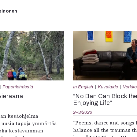
einonen
Paperilehdestä
In English
Kuvataide
Verkkoa
vieraana
”No Ban Can Block th
Enjoying Life”
2–3/2026
an kesäohjelma
”Poems, dance and songs 
e uusia tapoja ymmärtää
balance all the traumas t
oolia kestävämmän