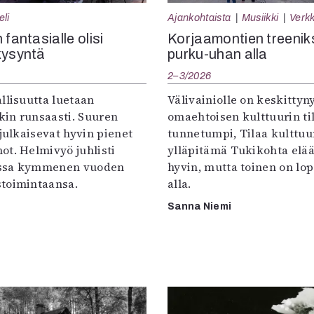
eli
Ajankohtaista
Musiikki
Verkk
 fantasialle olisi
Korjaamontien treenik
kysyntä
purku-uhan alla
2–3/2026
llisuutta luetaan
Välivainiolle on keskittyn
in runsaasti. Suuren
omaehtoisen kulttuurin til
 julkaisevat hyvin pienet
tunnetumpi, Tilaa kulttuur
ot. Helmivyö juhlisti
ylläpitämä Tukikohta elää 
ssa kymmenen vuoden
hyvin, mutta toinen on lo
toimintaansa.
alla.
Sanna Niemi