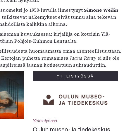
mät kuin nykyään.
 suomeksi jo 1950-luvulla ilmestynyt
Simone Weilin
jä tulkitsevat näkemykset eivät tunnu aina tekevän
 mahdollista kaikkina aikoina.
seman kuvauksessa; kirjailija on kotoisin Ylä-
htöisin Pohjois-Kuhmon Lentualta.
teellisuudesta huomaamatta omaa asenteellisuuttaan.
. Kertojan puhetta romaanissa
Jaana Rönty
ei siis ole
spiireissä Jaanan kotiseutuun suhtauduttiin.
YHTEISTYÖSSÄ
Yhteistyössä
Oulun museo- ja tiedekeskus