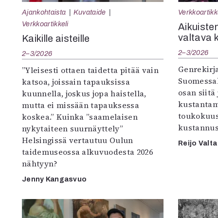
Ajankohtaista
Kuvataide
Verkkoartikk
Verkkoartikkeli
Aikuisten
valtava 
Kaikille aisteille
2–3/2026
2–3/2026
Genrekirja
”Yleisesti ottaen taidetta pitää vain
Suomessak
katsoa, joissain tapauksissa
osan siitä
kuunnella, joskus jopa haistella,
kustantam
mutta ei missään tapauksessa
toukokuu
koskea.” Kuinka ”saamelaisen
kustannus
nykytaiteen suurnäyttely”
Helsingissä vertautuu Oulun
Reijo Valta
taidemuseossa alkuvuodesta 2026
nähtyyn?
Jenny Kangasvuo