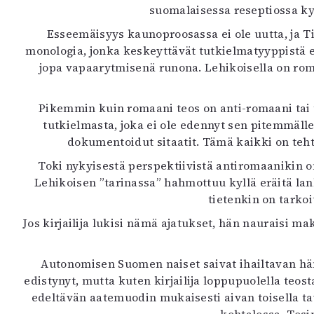
suomalaisessa reseptiossa k
K
Esseemäisyys kaunoproosassa ei ole uutta, ja 
I
monologia, jonka keskeyttävät tutkielmatyyppistä es
E
jopa vapaarytmisenä runona. Lehikoisella on rom
Pikemmin kuin romaani teos on anti-romaani tai t
tutkielmasta, joka ei ole edennyt sen pitemmälle.
dokumentoidut sitaatit. Tämä kaikki on tehty
Toki nykyisestä perspektiivistä antiromaanikin on
Lehikoisen ”tarinassa” hahmottuu kyllä eräitä lan
tietenkin on tarkoi
Jos kirjailija lukisi nämä ajatukset, hän nauraisi mak
Autonomisen Suomen naiset saivat ihailtavan h
edistynyt, mutta kuten kirjailija loppupuolella teost
edeltävän aatemuodin mukaisesti aivan toisella t