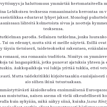
yvyttömyys ja haluttomuus ymmärtää kertomataiteella mu
uvataide
Kirjat
Tiina Lehikoisen teoksessa romaanimaista kerrontaa on 
n English
seistiikkaa edustavat lyhyet jaksot. Monologi puhuttele
sitystaide
aanissaan lähteitä kolmetoista sivua ja nootteja kymme
Arkisto
teoksensa.
utkielman parodia. Sellainen tutkielma, jonka luuranko t
 Tai on edennyt, mutta sitä ei meille näytetä. Esillä ovat
 täysin tietoisesti, taideteokseksi rakentaen, eräänlaise
 romaani, osa romaanin traditiota. Nimitys on ymmärrettä
koja tai langanpätkiä, jotka punovat ajatuksia yhteen ja 
tuskin. Aukkopaikkoja voi lukija yrittää tukkia, ettei vet
easti. Mutta taidekritiikki kirjoitetaankin ensisijaisesti s
aio siihen ikinä tutustuakaan.
ämmästyttävästi äänioikeuden ensimmäisenä Euroopassa 
aan muistuttaa, naisen asema oli vielä oikeudellisesti ko
avalla kuin nykyään, mikä näkyy siinä, kuinka
Jaana Rönt