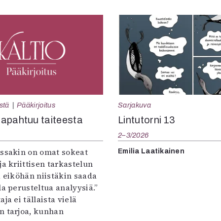
Sarjakuva
stä
Pääkirjoitus
Lintutorni 13
apahtuu taiteesta
2–3/2026
:ssakin on omat sokeat
Emilia Laatikainen
ja kriittisen tarkastelun
a eiköhän niistäkin saada
la perusteltua analyysiä.”
ja ei tällaista vielä
n tarjoa, kunhan