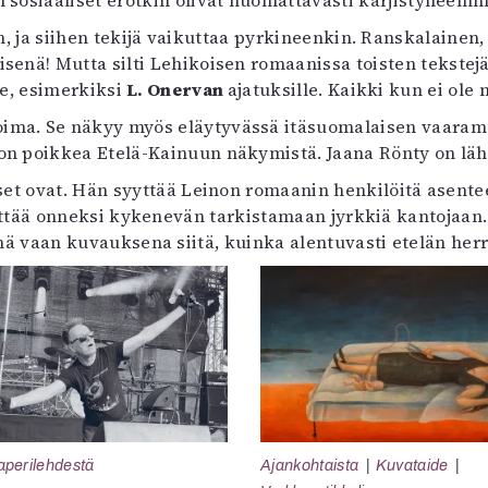
n sosiaaliset erotkin olivat huomattavasti kärjistyneem
 ja siihen tekijä vaikuttaa pyrkineenkin. Ranskalainen,
isenä! Mutta silti Lehikoisen romaanissa toisten tekste
le, esimerkiksi
L. Onervan
ajatuksille. Kaikki kun ei ole
ima. Se näkyy myös eläytyvässä itäsuomalaisen vaaramai
jon poikkea Etelä-Kainuun näkymistä. Jaana Rönty on lä
ukset ovat. Hän syyttää Leinon romaanin henkilöitä asen
yttää onneksi kykenevän tarkistamaan jyrkkiä kantojaan
 vaan kuvauksena siitä, kuinka alentuvasti etelän herra
aperilehdestä
Ajankohtaista
Kuvataide