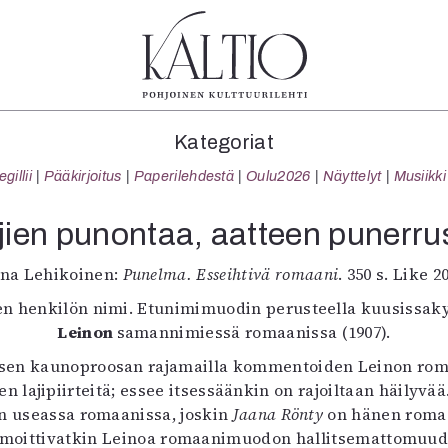
tegoriat
Lehdet
Info
Kategoriat
koartikkeli
4/2026
Tilaus j
illii
Pääkirjoitus
Paperilehdestä
Oulu2026
Näyttelyt
Musiikki
Teatteri
2–3/2026
irtonume
Tanssi
1/2026
Yhteistyö
jien punontaa, aatteen punerru
Tanssi
6/2025
Toimitu
arjakuva
5/2025 saame
Mediatie
ina Lehikoinen:
Punelma. Esseihtivä romaani
. 350 s. Like 2
ámegillii
5/2025
Kaltio r
sen henkilön nimi. Etunimimuodin perusteella kuusissa
äkirjoitus
Lehtiarkisto
Leinon
samannimiessä romaanissa (1907).
erilehdestä
ivisen kaunoproosan rajamailla kommentoiden Leinon rom
Oulu2026
 lajipiirteitä; essee itsessäänkin on rajoiltaan häilyvä
Näyttelyt
kin useassa romaanissa, joskin
Musiikki
Jaana Rönty
on hänen romaa
ikot moittivatkin Leinoa romaanimuodon hallitsemattomu
Levyt