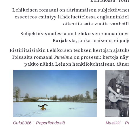
kohtalossa. Tosi
Lehikoisen romaani on äärimmäisen subjektiivinen,
esseeteos esiintyy lähdeluettelossa englanninkiel
oikeutta sata vuotta vanhoil
Subjektiivisuudessa on Lehikoisen romaanin vo
Karjalasta, jonka maisema ei pal
Ristiriitaisiakin Lehikoisen teoksen kertojan ajat
Toisaalta romaani
Punelma
on prosessi: kertoja nä
pakko nähdä Leinon henkilökohtaisena äänenä
Oulu2026
Paperilehdestä
Musiikki
P