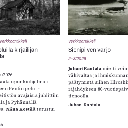
Verkkoartikkeli
Verkkoartikkeli
uilla kirjailijan
Sienipilven varjo
llä
2–3/2026
Juhani Rantala
mietti voi
u2026-
väkivaltaa ja ihmiskunna
pääkaupunkiohjelmaa
päätymistä siihen Hirosh
een Pentin polut -
räjähdyksen 80-vuotispäi
itistön avajaisia juhlittiin
tienoolla.
lla ja Pyhännällä
Juhani Rantala
sa.
Niina Kestilä
tutustui
lä