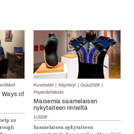
rtikkeli
Kuvataide
Näyttelyt
Oulu2026
Paperilehdestä
e Ways of
Maisemia saamelaisen
nykytaiteen rinteiltä
1/2026
help us
hrough
Saamelaisen nykytaiteen