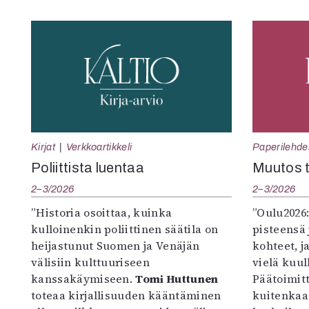
Kirjat
Verkkoartikkeli
Paperilehde
Poliittista luentaa
Muutos t
2–3/2026
2–3/2026
”Historia osoittaa, kuinka
”Oulu2026
kulloinenkin poliittinen säätila on
pisteensä 
heijastunut Suomen ja Venäjän
kohteet, j
välisiin kulttuuriseen
vielä kuul
kanssakäymiseen.
Tomi Huttunen
Päätoimitta
toteaa kirjallisuuden kääntäminen
kuitenkaa