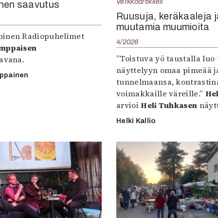
Verkkoartikkeli
nen saavutus
Ruusuja, keräkaaleja j
muutamia muumioita
inen Radiopuhelimet
4/2026
omppaisen
”Toistuva yö taustalla luo 
tavana.
näyttelyyn omaa pimeää ja
mppainen
tunnelmaansa, kontrastin
voimakkaille väreille.”
Hel
arvioi
Heli Tuhkasen
näytt
Helki Kallio