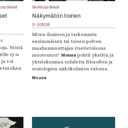
oartikkeli
Verkkoartikkeli
set
Näkymätön toinen
2–3/2026
Miten ihmisen ja tarkemmin
yt
ensimmäisen tai toisen polven
oja. Niistä
maahanmuuttajan itsetietoisuus
ille ry:n
muotoutuu?
Mousa
pohtii yksilön ja
ja voi
yhteiskunnan suhdetta filosofien ja
petusuhan
sosiologien näkökulmien valossa.
Mousa