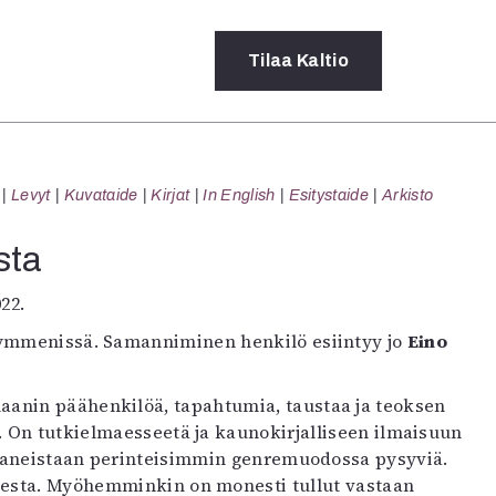
Tilaa
Kaltio
a
Levyt
Kuvataide
Kirjat
In English
Esitystaide
Arkisto
rot
ssä
sta
s
dot
022.
y
kymmenissä. Samanniminen henkilö esiintyy jo
Eino
aanin päähenkilöä, tapahtumia, taustaa ja teoksen
ä. On tutkielmaesseetä ja kaunokirjalliseen ilmaisuun
neistaan perinteisimmin genremuodossa pysyviä.
udesta. Myöhemminkin on monesti tullut vastaan