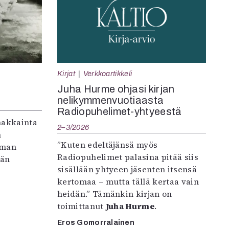
Kirjat
Verkkoartikkeli
Juha Hurme ohjasi kirjan
nelikymmenvuotiaasta
Radiopuhelimet-yhtyeestä
makkainta
2–3/2026
n
”Kuten edeltäjänsä myös
iman
Radiopuhelimet palasina pitää siis
vän
sisällään yhtyeen jäsenten itsensä
kertomaa – mutta tällä kertaa vain
heidän.” Tämänkin kirjan on
toimittanut
Juha Hurme
.
Eros Gomorralainen