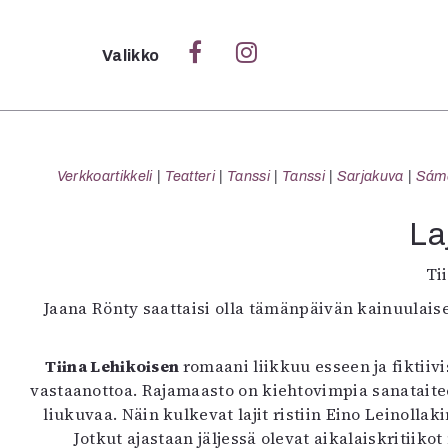
Sulje
Valikko
Ka
Verk
Verkkoartikkeli
Teatteri
Tanssi
Tanssi
Sarjakuva
Sámeg
La
S
Ti
S
Jaana Rönty saattaisi olla tämänpäivän kainuulai
Pä
Pap
Tiina Lehikoisen
romaani liikkuu esseen ja fikti
vastaanottoa. Rajamaasto on kiehtovimpia sanataiteen
liukuvaa. Näin kulkevat lajit ristiin Eino Leinolla
Jotkut ajastaan jäljessä olevat aikalaiskriti