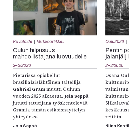
Kuvataide
Verkkoartikkeli
Oulu2026
Oulun hiljaisuus
Pentin pol
mahdollistajana luovuudelle
jalanjälji
2–3/2026
2–3/2026
Pietarissa opiskellut
Osana Oul
brasilialaislähtöinen taiteilija
kulttuuri
Gabriel Gram
muutti Ouluun
valmistun
vuoden 2025 alkaessa.
Jela Seppä
kulttuurire
jututti tatuoijana työskentelevää
Siikalatva
Gramia tämän esikoisnäyttelyn
kesäkuus
yhteydessä.
reittiin.
Jela Seppä
Niina Kesti