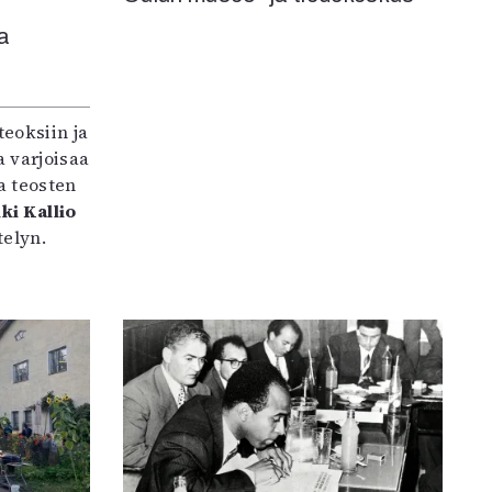
a
teoksiin ja
 varjoisaa
a teosten
ki Kallio
elyn.