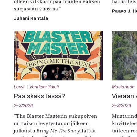
olleen vilkkaampaa maiden välisen
harhailee.
suojasään vuosina.”
Paavo J. H
Juhani Rantala
Levyt
Verkkoartikkeli
Mustarinda
Paa skaks tässä?
Vieraan 
2–3/2026
2–3/2026
”The Blaster Masterin sukupolven
Mustarind
mittaisen levytystauon jälkeen
kuvittele
julkaistu
Bring Me The Sun
yllättää
taiteen r