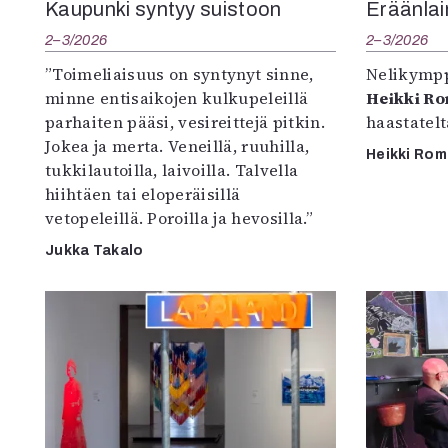
Kaupunki syntyy suistoon
Eräänlai
2–3/2026
2–3/2026
”Toimeliaisuus on syntynyt sinne,
Nelikympp
minne entisaikojen kulkupeleillä
Heikki R
parhaiten pääsi, vesireittejä pitkin.
haastatel
Jokea ja merta. Veneillä, ruuhilla,
Heikki Ro
tukkilautoilla, laivoilla. Talvella
hiihtäen tai eloperäisillä
vetopeleillä. Poroilla ja hevosilla.”
Jukka Takalo