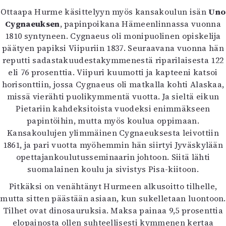
Mediatiedot
Ottaapa Hurme käsittelyyn myös kansakoulun isän
Uno
Kaltio ry
Cygnaeuksen
, papinpoikana Hämeenlinnassa vuonna
1810 syntyneen. Cygnaeus oli monipuolinen opiskelija
päätyen papiksi Viipuriin 1837. Seuraavana vuonna hän
reputti sadastakuudestakymmenestä riparilaisesta 122
eli 76 prosenttia. Viipuri kuumotti ja kapteeni katsoi
horisonttiin, jossa Cygnaeus oli matkalla kohti Alaskaa,
missä vierähti puolikymmentä vuotta. Ja sieltä eikun
Pietariin kahdeksitoista vuodeksi enimmäkseen
papintöihin, mutta myös koulua oppimaan.
Kansakoulujen ylimmäinen Cygnaeuksesta leivottiin
1861, ja pari vuotta myöhemmin hän siirtyi Jyväskylään
opettajankoulutusseminaarin johtoon. Siitä lähti
suomalainen koulu ja sivistys Pisa-kiitoon.
Pitkäksi on venähtänyt Hurmeen alkusoitto tilhelle,
mutta sitten päästään asiaan, kun sukelletaan luontoon.
Tilhet ovat dinosauruksia. Maksa painaa 9,5 prosenttia
elopainosta ollen suhteellisesti kymmenen kertaa