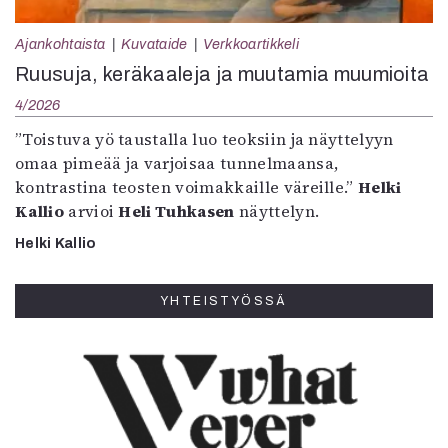
Ajankohtaista
Kuvataide
Verkkoartikkeli
Ruusuja, keräkaaleja ja muutamia muumioita
4/2026
”Toistuva yö taustalla luo teoksiin ja näyttelyyn
omaa pimeää ja varjoisaa tunnelmaansa,
kontrastina teosten voimakkaille väreille.”
Helki
Kallio
arvioi
Heli Tuhkasen
näyttelyn.
Helki Kallio
YHTEISTYÖSSÄ