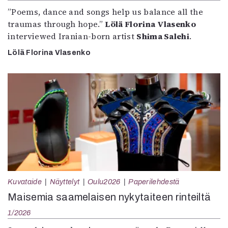
”Poems, dance and songs help us balance all the
traumas through hope.”
Lölä Florina Vlasenko
interviewed Iranian-born artist
Shima Salehi
.
Lölä Florina Vlasenko
Kuvataide
Näyttelyt
Oulu2026
Paperilehdestä
Maisemia saamelaisen nykytaiteen rinteiltä
1/2026