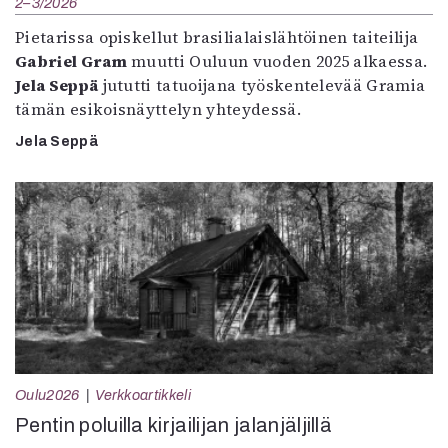
2–3/2026
Pietarissa opiskellut brasilialaislähtöinen taiteilija
Gabriel Gram
muutti Ouluun vuoden 2025 alkaessa.
Jela Seppä
jututti tatuoijana työskentelevää Gramia
tämän esikoisnäyttelyn yhteydessä.
Jela Seppä
Oulu2026
Verkkoartikkeli
Pentin poluilla kirjailijan jalanjäljillä