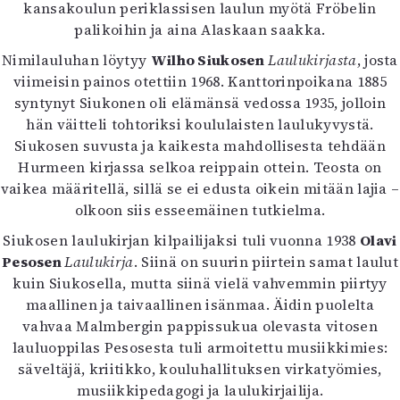
Kirjat
kansakoulun periklassisen laulun myötä Fröbelin
In English
palikoihin ja aina Alaskaan saakka.
Esitystaide
Nimilauluhan löytyy
Wilho Siukosen
Laulukirjasta
, josta
Arkisto
viimeisin painos otettiin 1968. Kanttorinpoikana 1885
syntynyt Siukonen oli elämänsä vedossa 1935, jolloin
Lehdet
hän väitteli tohtoriksi koululaisten laulukyvystä.
Siukosen suvusta ja kaikesta mahdollisesta tehdään
4/2026
Hurmeen kirjassa selkoa reippain ottein. Teosta on
2–3/2026
vaikea määritellä, sillä se ei edusta oikein mitään lajia –
1/2026
olkoon siis esseemäinen tutkielma.
6/2025
5/2025 saame
Siukosen laulukirjan kilpailijaksi tuli vuonna 1938
Olavi
5/2025
Pesosen
Laulukirja
. Siinä on suurin piirtein samat laulut
Lehtiarkisto
kuin Siukosella, mutta siinä vielä vahvemmin piirtyy
maallinen ja taivaallinen isänmaa. Äidin puolelta
Info
vahvaa Malmbergin pappissukua olevasta vitosen
lauluoppilas Pesosesta tuli armoitettu musiikkimies:
Tilaus ja irtonumerot
säveltäjä, kriitikko, kouluhallituksen virkatyömies,
Yhteistyössä
musiikkipedagogi ja laulukirjailija.
Toimitus