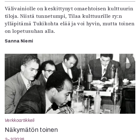
Välivainiolle on keskittynyt omaehtoisen kulttuurin
tiloja. Niistä tunnetumpi, Tilaa kulttuurille ry:n
ylläpitämä Tukikohta elää ja voi hyvin, mutta toinen
on lopetusuhan alla.
Sanna Niemi
Verkkoartikkeli
Näkymätön toinen
2–3/2026