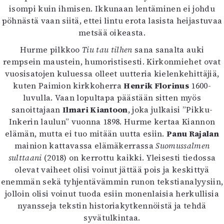
isompi kuin ihmisen. Ikkunaan lentäminen ei johdu
pöhnästä vaan siitä, ettei lintu erota lasista heijastuvaa
metsää oikeasta.
Hurme pilkkoo
Tiu tau tilhen
sana sanalta auki
rempsein maustein, humoristisesti. Kirkonmiehet ovat
vuosisatojen kuluessa olleet uutteria kielenkehittäjiä,
kuten Paimion kirkkoherra
Henrik Florinus
1600-
luvulla. Vaan lopultapa päästään sitten myös
sanoittajaan
Ilmari Kiantoon
, joka julkaisi ”Pikku-
Inkerin laulun” vuonna 1898. Hurme kertaa Kiannon
elämän, mutta ei tuo mitään uutta esiin.
Panu Rajalan
mainion kattavassa elämäkerrassa
Suomussalmen
sulttaani
(2018) on kerrottu kaikki. Yleisesti tiedossa
olevat vaiheet olisi voinut jättää pois ja keskittyä
enemmän sekä tyhjentävämmin runon tekstianalyysiin,
jolloin olisi voinut tuoda esiin monenlaisia herkullisia
nyansseja tekstin historiakytkennöistä ja tehdä
syvätulkintaa.