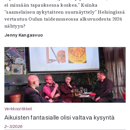
ei missään tapauksessa koskea.” Kuinka
”saamelaisen nykytaiteen suurnäyttely” Helsingissä
vertautuu Oulun taidemuseossa alkuvuodesta 2026
nähtyyn?
Jenny Kangasvuo
Verkkoartikkeli
Aikuisten fantasialle olisi valtava kysyntä
2–3/2026