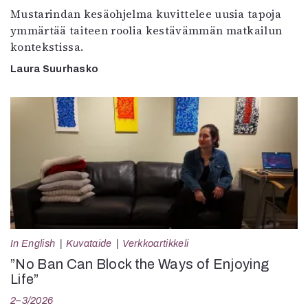
Mustarindan kesäohjelma kuvittelee uusia tapoja
ymmärtää taiteen roolia kestävämmän matkailun
kontekstissa.
Laura Suurhasko
In English
Kuvataide
Verkkoartikkeli
”No Ban Can Block the Ways of Enjoying
Life”
2–3/2026