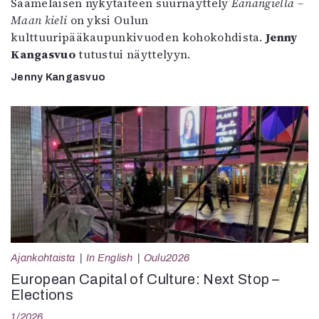
Saamelaisen nykytaiteen suurnäyttely
Eanangiella –
Maan kieli
on yksi Oulun
kulttuuripääkaupunkivuoden kohokohdista.
Jenny
Kangasvuo
tutustui näyttelyyn.
Jenny Kangasvuo
Ajankohtaista
In English
Oulu2026
European Capital of Culture: Next Stop –
Elections
1/2026