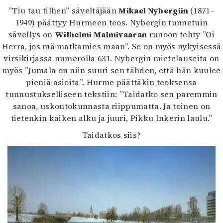
”Tiu tau tilhen” säveltäjään
Mikael Nybergiin
(1871–
1949) päättyy Hurmeen teos. Nybergin tunnetuin
sävellys on
Wilhelmi Malmivaaran
runoon tehty ”Oi
Herra, jos mä matkamies maan”. Se on myös nykyisessä
virsikirjassa numerolla 631. Nybergin mietelauseita on
myös ”Jumala on niin suuri sen tähden, että hän kuulee
pieniä asioita”. Hurme päättäkin teoksensa
tunnustukselliseen tekstiin: ”Taidatko sen paremmin
sanoa, uskontokunnasta riippumatta. Ja toinen on
tietenkin kaiken alku ja juuri, Pikku Inkerin laulu.”
Taidatkos siis?