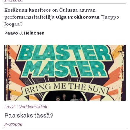
2–3/2026
Kesäkuun kansiteos on Oulussa asuvan
performanssitaiteilija
Olga Prokhorovan
”Juoppo
Joogaa”.
Paavo J. Heinonen
Levyt
Verkkoartikkeli
Paa skaks tässä?
2–3/2026