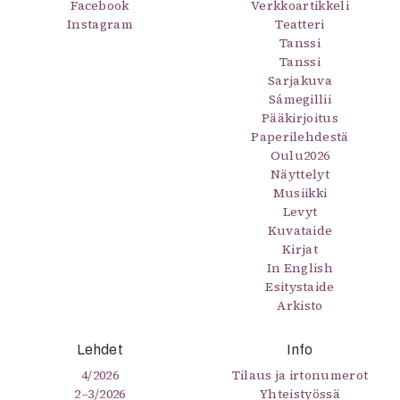
Facebook
Verkkoartikkeli
Instagram
Teatteri
Tanssi
Tanssi
Sarjakuva
Sámegillii
Pääkirjoitus
Paperilehdestä
Oulu2026
Näyttelyt
Musiikki
Levyt
Kuvataide
Kirjat
In English
Esitystaide
Arkisto
Lehdet
Info
4/2026
Tilaus ja irtonumerot
2–3/2026
Yhteistyössä