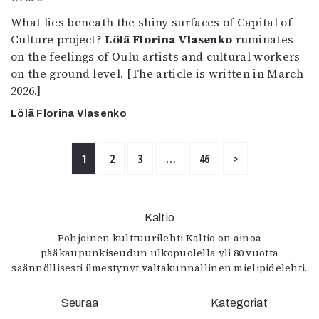
What lies beneath the shiny surfaces of Capital of
Culture project?
Lölä Florina Vlasenko
ruminates
on the feelings of Oulu artists and cultural workers
on the ground level. [The article is written in March
2026.]
Lölä Florina Vlasenko
1
2
3
…
46
>
Kaltio
Pohjoinen kulttuurilehti Kaltio on ainoa
pääkaupunkiseudun ulkopuolella yli 80 vuotta
säännöllisesti ilmestynyt valtakunnallinen mielipidelehti.
Seuraa
Kategoriat