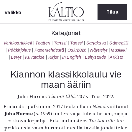
Tilaa
Valikko
Sulje
Kategoriat
Kategoriat
Verkkoartikkeli
Verkkoartikkeli
Teatteri
Tanssi
Tanssi
Sarjakuva
Sámegillii
Teatteri
Pääkirjoitus
Paperilehdestä
Oulu2026
Näyttelyt
Musiikki
Tanssi
Levyt
Kuvataide
Kirjat
In English
Esitystaide
Arkisto
Tanssi
Sarjakuva
Kiannon klassikkolaulu vie
Sámegillii
maan ääriin
Pääkirjoitus
Paperilehdestä
Juha Hurme:
Tiu tau tilhi
. 207 s. Teos 2022.
Oulu2026
Näyttelyt
Finlandia-palkinnon 2017 teoksellaan
Niemi
voittanut
Musiikki
Juha Hurme
(s. 1959) on terävä ja tulisieluinen, rajoja
Levyt
rikkova kirjailija. Eikä uutuusteos
Tiu tau tilhi
tee
Kuvataide
poikkeusta vaan hurmioituneella tavalla johdattelee