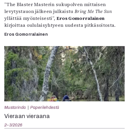
”The Blaster Masterin sukupolven mittaisen
levytystauon jälkeen julkaistu
Bring Me The Sun
yllättää myönteisesti”,
Eros Gomorralainen
kirjoittaa oululaisyhtyeen uudesta pitkäsoitosta.
Eros Gomorralainen
Mustarinda
Paperilehdestä
Vieraan vieraana
2–3/2026