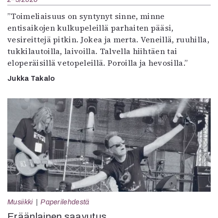
”Toimeliaisuus on syntynyt sinne, minne
entisaikojen kulkupeleillä parhaiten pääsi,
vesireittejä pitkin. Jokea ja merta. Veneillä, ruuhilla,
tukkilautoilla, laivoilla. Talvella hiihtäen tai
eloperäisillä vetopeleillä. Poroilla ja hevosilla.”
Jukka Takalo
Musiikki
Paperilehdestä
Eräänlainen saavutus