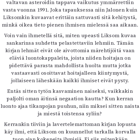
valtavan asteroidin tappava vaikutus ymmärrettiin
vasta vuonna 1991. Joka tapauksessa niin Jalonen kuin
Liksomkin kuvaavat erittäin sattuvasti sitä kehitystä,
minkä oikea tieto pienen ihmisen mielessä saa aikaan.
Voin vain ihmetellä sitä, miten upeasti Liksom kuvaa
sankarinsa suhdetta pelastettaviin lehmiin. Tämän
kirjan lehmät eivät ole aivottomia märehtijöitä vaan
eläviä luontokappaleita, joista niiden hoitajan on
pidettävä parasta mahdollista huolta mutta jotka
vastaavasti osoittavat hoitajalleen kiintymystä,
jollaiseen läheskään kaikki ihmiset eivät pysty.
Entäs sitten tytön kasvaminen naiseksi, vaikkakin
paljolti oman äitinsä negaation kautta? Kun kerran
luonto ajaa tikanpojan puuhun, niin miksei sitten naista
ja miestä toistensa syliin?
Kerrankin tiiviin ja lavertelemattoman kirjan lopusta
käy ilmi, että Liksom on kuunnellut tarkalla korvalla
tuon ajan kokeneita ihmisiä. Ei siis mitenkään