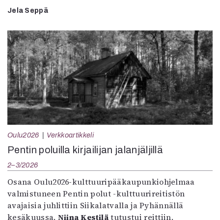
Jela Seppä
Oulu2026
Verkkoartikkeli
Pentin poluilla kirjailijan jalanjäljillä
2–3/2026
Osana Oulu2026-kulttuuripääkaupunkiohjelmaa
valmistuneen Pentin polut -kulttuurireitistön
avajaisia juhlittiin Siikalatvalla ja Pyhännällä
kesäkuussa.
Niina Kestilä
tutustui reittiin.