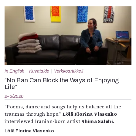
In English
Kuvataide
Verkkoartikkeli
”No Ban Can Block the Ways of Enjoying
Life”
2–3/2026
”Poems, dance and songs help us balance all the
traumas through hope.”
Lölä Florina Vlasenko
interviewed Iranian-born artist
Shima Salehi
.
Lölä Florina Vlasenko