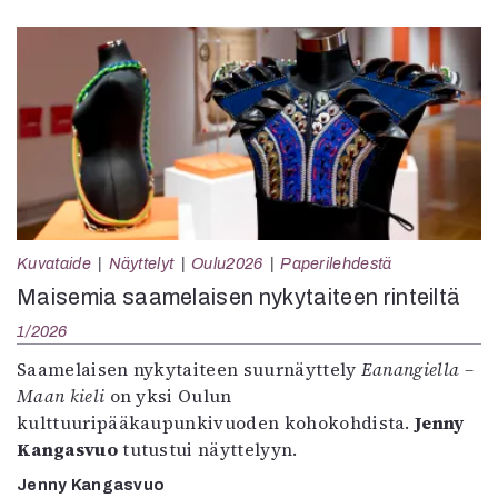
Kuvataide
Näyttelyt
Oulu2026
Paperilehdestä
Maisemia saamelaisen nykytaiteen rinteiltä
1/2026
Saamelaisen nykytaiteen suurnäyttely
Eanangiella –
Maan kieli
on yksi Oulun
kulttuuripääkaupunkivuoden kohokohdista.
Jenny
Kangasvuo
tutustui näyttelyyn.
Jenny Kangasvuo