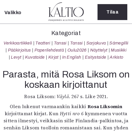
Tilaa
Valikko
Sulje
Kategoriat
Kategoriat
Verkkoartikkeli
Verkkoartikkeli
Teatteri
Tanssi
Tanssi
Sarjakuva
Sámegillii
Teatteri
Pääkirjoitus
Paperilehdestä
Oulu2026
Näyttelyt
Musiikki
Tanssi
Levyt
Kuvataide
Kirjat
In English
Esitystaide
Arkisto
Tanssi
Sarjakuva
Parasta, mitä Rosa Liksom on
Sámegillii
koskaan kirjoittanut
Pääkirjoitus
Paperilehdestä
Rosa Liksom:
Väylä
. 267 s. Like 2021.
Oulu2026
Näyttelyt
Olen lukenut varmaankin kaikki
Rosa Liksomin
Musiikki
kirjoittamat kirjat. Kun
Hytti nro 6
kymmenen vuotta
Levyt
sitten ilmestyi, veikkasin sille Finlandia-palkintoa, ja
Kuvataide
senhän Liksom tuolloin romaanistaan sai. Kun yhden