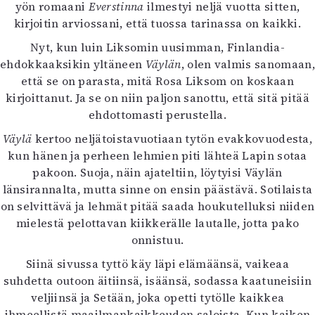
Kirjat
yön romaani
Everstinna
ilmestyi neljä vuotta sitten,
In English
kirjoitin arviossani, että tuossa tarinassa on kaikki.
Esitystaide
Nyt, kun luin Liksomin uusimman, Finlandia-
Arkisto
ehdokkaaksikin yltäneen
Väylän
, olen valmis sanomaan,
että se on parasta, mitä Rosa Liksom on koskaan
Lehdet
kirjoittanut. Ja se on niin paljon sanottu, että sitä pitää
ehdottomasti perustella.
4/2026
2–3/2026
Väylä
kertoo neljätoistavuotiaan tytön evakkovuodesta,
1/2026
kun hänen ja perheen lehmien piti lähteä Lapin sotaa
6/2025
pakoon. Suoja, näin ajateltiin, löytyisi Väylän
5/2025 saame
länsirannalta, mutta sinne on ensin päästävä. Sotilaista
5/2025
on selvittävä ja lehmät pitää saada houkutelluksi niiden
Lehtiarkisto
mielestä pelottavan kiikkerälle lautalle, jotta pako
onnistuu.
Info
Siinä sivussa tyttö käy läpi elämäänsä, vaikeaa
Tilaus ja irtonumerot
suhdetta outoon äitiinsä, isäänsä, sodassa kaatuneisiin
Yhteistyössä
veljiinsä ja Setään, joka opetti tytölle kaikkea
Toimitus
ihmeellistä maailmankaikkeuden saloista. Kun kaiken