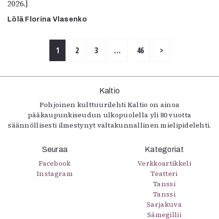
2026.]
Lölä Florina Vlasenko
1
2
3
…
46
>
Kaltio
Pohjoinen kulttuurilehti Kaltio on ainoa
pääkaupunkiseudun ulkopuolella yli 80 vuotta
säännöllisesti ilmestynyt valtakunnallinen mielipidelehti.
Seuraa
Kategoriat
Facebook
Verkkoartikkeli
Instagram
Teatteri
Tanssi
Tanssi
Sarjakuva
Sámegillii