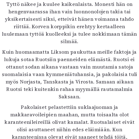
Tyttö näkee ja kuulee kaikenlaista. Monesti hän on
hengenvaarassa ihan vain luonnonolojen takia tai
yksikertaisesti siksi, etteivät hänen voimansa tahdo
riittää. Korven korppikin erehtyy kertaalleen
luulemaan tyttöä kuolleeksi ja tulee nokkimaan tämän
silmää.
Kuin huomaamatta Liksom paukuttaa meille faktoja ja
lukuja sotaa Ruotsiin paenneiden elämästä. Ruotsi ei
ottanut sodan aikana vastaan vain muutamia satoja
suomalaisia vaan kymmeniätuhansia, ja pakolaisia tuli
myös Norjasta, Tanskasta ja Virosta. Samaan aikaan
Ruotsi teki kuitenkin rahaa myymällä rautamalmia
Saksaan.
Pakolaiset pelastettiin suklaajuoman ja
makkaravoileipien maahan, mutta toisaalta olot
karanteenileireillä olivat kamalat. Ruotsalaiset eivät
olisi asuttaneet niihin edes eläimiään. Kun
karanteenissa olevat eivät saaneet tehdä töitä,