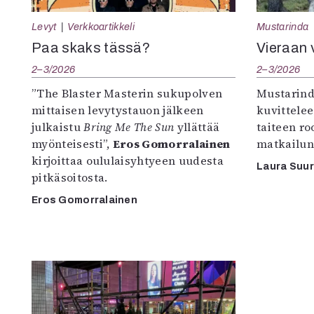
Levyt
Verkkoartikkeli
Mustarinda
Paa skaks tässä?
Vieraan 
2–3/2026
2–3/2026
”The Blaster Masterin sukupolven
Mustarind
mittaisen levytystauon jälkeen
kuvittele
julkaistu
Bring Me The Sun
yllättää
taiteen r
myönteisesti”,
Eros Gomorralainen
matkailun
kirjoittaa oululaisyhtyeen uudesta
Laura Suu
pitkäsoitosta.
Eros Gomorralainen