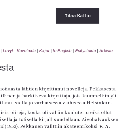
Tilaa
Kaltio
a
Levyt
Kuvataide
Kirjat
In English
Esitystaide
Arkisto
rot
ssä
esta
s
dot
y
-vuotiaasta lähtien kirjoittanut novelleja. Pekkasesta
llinen ja harkitseva kirjoittaja, jota kuunneltiin yli
anut sieltä jo varhaisessa vaiheessa Helsinkiin.
ia piirejä, koska oli vähän koulutettu eikä ollut
ella ja totisella kirjallisuudellaan. Aivohalvauksen
ni
(1953). Pekkanen valittiin akateemikoksi
V. A.