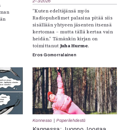
2–3/2026
n
”Kuten edeltäjänsä myös
iman
Radiopuhelimet palasina pitää siis
vän
sisällään yhtyeen jäsenten itsensä
kertomaa – mutta tällä kertaa vain
heidän.” Tämänkin kirjan on
toimittanut
Juha Hurme
.
Eros Gomorralainen
Kannessa
Paperilehdestä
Kannessa: Juoppo Joogaa