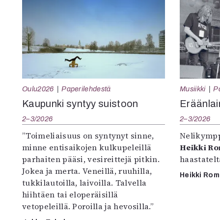
Oulu2026
Paperilehdestä
Musiikki
P
Kaupunki syntyy suistoon
Eräänlai
2–3/2026
2–3/2026
”Toimeliaisuus on syntynyt sinne,
Nelikympp
minne entisaikojen kulkupeleillä
Heikki R
parhaiten pääsi, vesireittejä pitkin.
haastatel
Jokea ja merta. Veneillä, ruuhilla,
Heikki Ro
tukkilautoilla, laivoilla. Talvella
hiihtäen tai eloperäisillä
vetopeleillä. Poroilla ja hevosilla.”