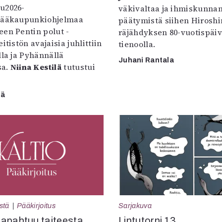
u2026-
väkivaltaa ja ihmiskunna
pääkaupunkiohjelmaa
päätymistä siihen Hirosh
een Pentin polut -
räjähdyksen 80-vuotispäi
itistön avajaisia juhlittiin
tienoolla.
lla ja Pyhännällä
Juhani Rantala
sa.
Niina Kestilä
tutustui
lä
Sarjakuva
stä
Pääkirjoitus
Lintutorni 13
apahtuu taiteesta