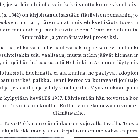
le, jossa hän ehti olla vain kaksi vuotta kunnes kuoli 
uvataide
Kirjat
i
(s. 1942) on kirjoittanut isästään fiktiivisen romaanin,
n English
teoksen, mutta tyttären omat muistelukset isästä tuova
sitystaide
siin muistoihin ja mielikuvitukseen. Tenni on suhteutt
Arkisto
lämpimäksi ja ymmärtäväksi proosaksi.
eliäänä, ehkä välillä läsnäolevanakin poissaolevana hen
yyssuhteitakin toki vaalitaan, mutta nekin jäävät hieman 
, niinpä hän haluaa päästä Helsinkiin. Asunnon löytymi
dotuksista huolimatta ei ala kuulua, he päätyvät adopto
uu tärkeä paikka. Tenni kertoo vaikuttavasti jouluajo
t järjestää iloja ja yllätyksiä lapsille. Myös ruokaan pan
ylpylään keväällä 1957. Lähtiessään hän toivottaa koul
itto: Toivo-isä on kuollut. Riitta-tytön elämässä on vuod
elämänvaihe.
a Toivo Pekkasen elämänkaaren sujuvalla tavalla. Teos on
 lukijalle ikkunan yhteen kirjallisuutemme vahvaan per