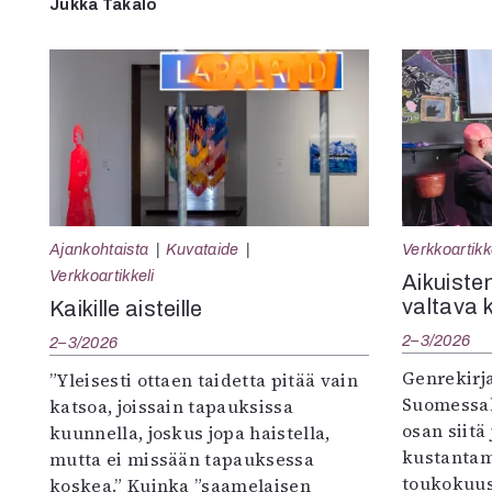
Jukka Takalo
Ajankohtaista
Kuvataide
Verkkoartikk
Verkkoartikkeli
Aikuisten
valtava 
Kaikille aisteille
2–3/2026
2–3/2026
Genrekirja
”Yleisesti ottaen taidetta pitää vain
Suomessak
katsoa, joissain tapauksissa
osan siitä
kuunnella, joskus jopa haistella,
kustantam
mutta ei missään tapauksessa
toukokuu
koskea.” Kuinka ”saamelaisen