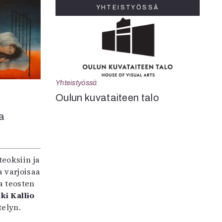
YHTEISTYÖSSÄ
Yhteistyössä
Oulun kuvataiteen talo
a
teoksiin ja
 varjoisaa
a teosten
ki Kallio
elyn.