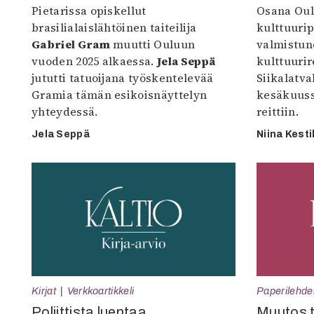
Pietarissa opiskellut
Osana Oul
brasilialaislähtöinen taiteilija
kulttuuri
Gabriel Gram
muutti Ouluun
valmistun
vuoden 2025 alkaessa.
Jela Seppä
kulttuurire
jututti tatuoijana työskentelevää
Siikalatva
Gramia tämän esikoisnäyttelyn
kesäkuus
yhteydessä.
reittiin.
Jela Seppä
Niina Kesti
Kirjat
Verkkoartikkeli
Paperilehde
Poliittista luentaa
Muutos t