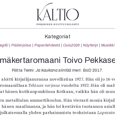
tegoriat
Lehdet
Info
Kategoriat
koartikkeli
4/2026
Tilaus j
illii
Pääkirjoitus
Paperilehdestä
Oulu2026
Näyttelyt
Musiikki
Teatteri
2–3/2026
irtonume
Tanssi
1/2026
Yhteistyö
mäkertaromaani Toivo Pekkas
Tanssi
6/2025
Toimitu
arjakuva
5/2025 saame
Mediatie
Riitta Tenni:
Ja kaukana siintää meri
. BoD 2017.
ámegillii
5/2025
Kaltio r
 aloitti kirjailijanuransa novellistina 1927. Hän oli jo 16
äkirjoitus
Lehtiarkisto
a romaanillaan
Tehtaan varjossa
vuodelta 1932. Hän oli malti
erilehdestä
vat hänen kotikaupunkiinsa Kotkaan, vaikka hän oli muutt
Oulu2026
 metallialan ammattikoulun. Hän vierasti monia kirjallis
Näyttelyt
 hänen maailmansa, ja hän loi kestävän tuotannon asiallis
Musiikki
 julkaisemalla yhden parhaimmista teoksistaan
Levyt
Lapsuute