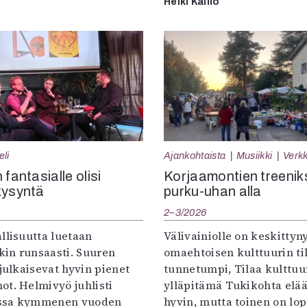
Helki Kallio
eli
Ajankohtaista
Musiikki
Verkk
 fantasialle olisi
Korjaamontien treenik
kysyntä
purku-uhan alla
2–3/2026
llisuutta luetaan
Välivainiolle on keskittyn
in runsaasti. Suuren
omaehtoisen kulttuurin til
 julkaisevat hyvin pienet
tunnetumpi, Tilaa kulttuur
ot. Helmivyö juhlisti
ylläpitämä Tukikohta elää 
ssa kymmenen vuoden
hyvin, mutta toinen on lo