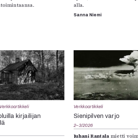
toimintaansa.
alla.
Sanna Niemi
Verkkoartikkeli
Verkkoartikkeli
uilla kirjailijan
Sienipilven varjo
llä
2–3/2026
Juhani Rantala
mietti voi