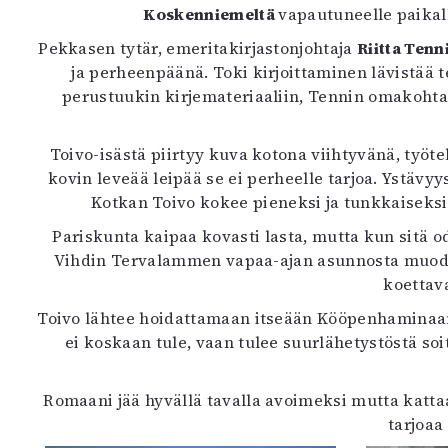
Koskenniemeltä
vapautuneelle paikal
K
Pekkasen tytär, emeritakirjastonjohtaja
Riitta Tenn
I
ja perheenpäänä. Toki kirjoittaminen lävistää 
E
perustuukin kirjemateriaaliin, Tennin omakohtai
Toivo-isästä piirtyy kuva kotona viihtyvänä, työt
kovin leveää leipää se ei perheelle tarjoa. Ystäv
Kotkan Toivo kokee pieneksi ja tunkkaiseksi
Pariskunta kaipaa kovasti lasta, mutta kun sitä o
Vihdin Tervalammen vapaa-ajan asunnosta muodost
koettava
Toivo lähtee hoidattamaan itseään Kööpenhaminaan k
ei koskaan tule, vaan tulee suurlähetystöstä so
Romaani jää hyvällä tavalla avoimeksi mutta katta
tarjoaa