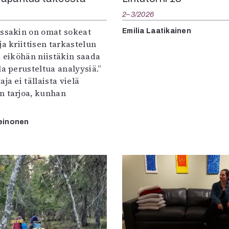
2–3/2026
:ssakin on omat sokeat
Emilia Laatikainen
ja kriittisen tarkastelun
a eiköhän niistäkin saada
la perusteltua analyysiä.”
ja ei tällaista vielä
n tarjoa, kunhan
einonen