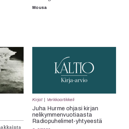
Mousa
Kirjat
Verkkoartikkeli
Juha Hurme ohjasi kirjan
nelikymmenvuotiaasta
Radiopuhelimet-yhtyeestä
makkainta