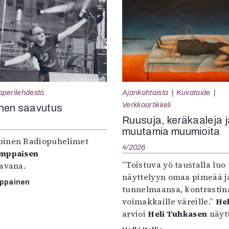
aperilehdestä
Ajankohtaista
Kuvataide
Verkkoartikkeli
nen saavutus
Ruusuja, keräkaaleja j
muutamia muumioita
inen Radiopuhelimet
4/2026
omppaisen
”Toistuva yö taustalla luo 
tavana.
näyttelyyn omaa pimeää ja
mppainen
tunnelmaansa, kontrastin
voimakkaille väreille.”
Hel
arvioi
Heli Tuhkasen
näytt