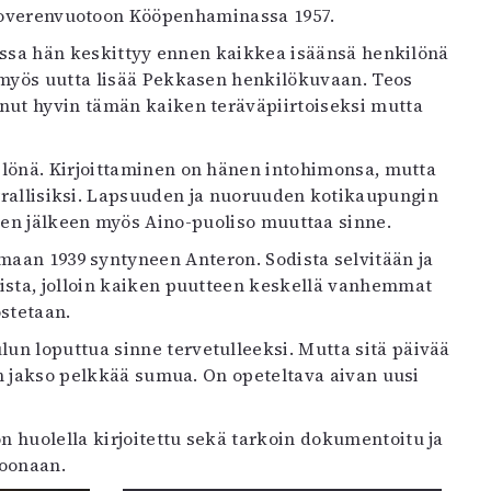
aivoverenvuotoon Kööpenhaminassa 1957.
 jossa hän keskittyy ennen kaikkea isäänsä henkilönä
t myös uutta lisää Pekkasen henkilökuvaan. Teos
anut hyvin tämän kaiken teräväpiirtoiseksi mutta
kilönä. Kirjoittaminen on hänen intohimonsa, mutta
irrallisiksi. Lapsuuden ja nuoruuden kotikaupungin
sen jälkeen myös Aino-puoliso muuttaa sinne.
imaan 1939 syntyneen Anteron. Sodista selvitään ja
ista, jolloin kaiken puutteen keskellä vanhemmat
ostetaan.
un loputtua sinne tervetulleeksi. Mutta sitä päivää
en jakso pelkkää sumua. On opeteltava aivan uusi
 huolella kirjoitettu sekä tarkoin dokumentoitu ja
soonaan.