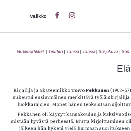
Sulje
Valikko
Ka
Verk
Verkkoartikkeli
Teatteri
Tanssi
Tanssi
Sarjakuva
Sámeg
Elä
S
S
Kirjailija ja akateemikko
Toivo Pekkanen
(1902–57)
Pä
sukeutui ensimmäinen merkittävä työläiskirjailij
Pap
luokkarajojen. Monet hänen teoksistaan sijoittu
Pekkanen oli käynyt kansakoulun ja kaksivuotisen
mistään hyvästä perheestä. Mutta kirjoittaminen oli
jälkeen hän kykeni vielä huimaan suoritukseen