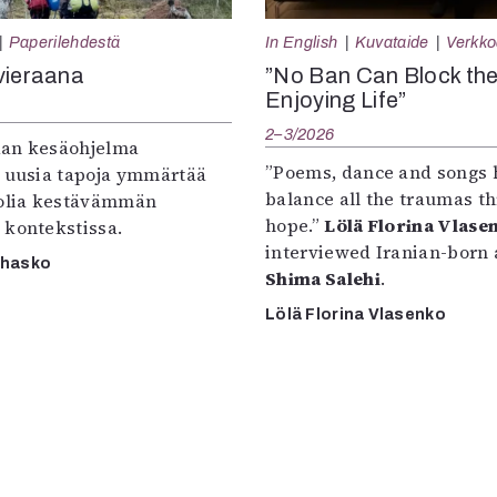
Paperilehdestä
In English
Kuvataide
Verkkoa
vieraana
”No Ban Can Block th
Enjoying Life”
2–3/2026
an kesäohjelma
”Poems, dance and songs 
e uusia tapoja ymmärtää
balance all the traumas t
oolia kestävämmän
hope.”
Lölä Florina Vlase
 kontekstissa.
interviewed Iranian-born a
rhasko
Shima Salehi
.
Lölä Florina Vlasenko