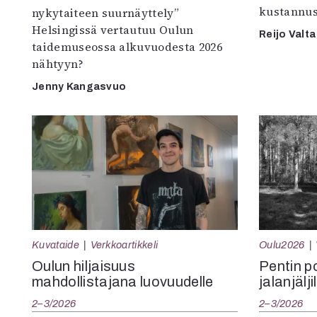
kustannus
nykytaiteen suurnäyttely”
Helsingissä vertautuu Oulun
Reijo Valta
taidemuseossa alkuvuodesta 2026
nähtyyn?
Jenny Kangasvuo
Kuvataide
Verkkoartikkeli
Oulu2026
Oulun hiljaisuus
Pentin pol
mahdollistajana luovuudelle
jalanjälji
2–3/2026
2–3/2026