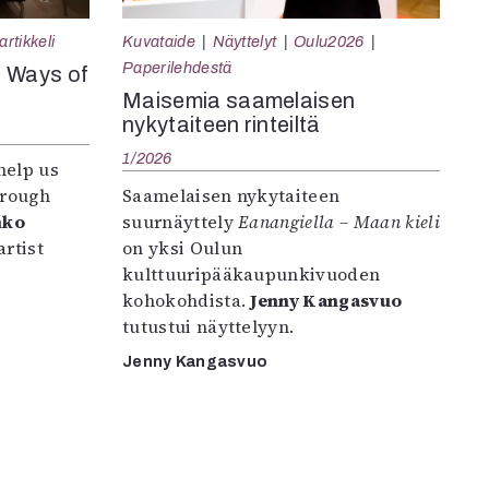
rtikkeli
Kuvataide
Näyttelyt
Oulu2026
Paperilehdestä
e Ways of
Maisemia saamelaisen
nykytaiteen rinteiltä
1/2026
help us
hrough
Saamelaisen nykytaiteen
nko
suurnäyttely
Eanangiella – Maan kieli
rtist
on yksi Oulun
kulttuuripääkaupunkivuoden
kohokohdista.
Jenny Kangasvuo
tutustui näyttelyyn.
Jenny Kangasvuo