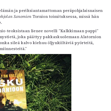
tuelämän ja periksiantamattoman peräpohjalaisnaisen
ohjolan Sanomien
Tornion toimituksessa, missä hän
e.
nio-teoksistaan lienee novelli ”Kalkkimaan pappi”
imystietä, joka päättyy pakkaskuolemaan Alatornion
onka sileä kalvo kiehuu öljynkiiltäviä pyörteitä,
iinnesteitä.”