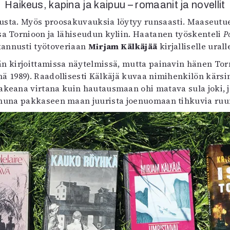
Haikeus, kapina ja kaipuu – romaanit ja novellit
vitusta. Myös proosakuvauksia löytyy runsaasti. Maaseu
sa Tornioon ja lähiseudun kyliin. Haatanen työskenteli
P
kannusti työtoveriaan
Mirjam Kälkäjää
kirjalliselle urall
än kirjoittamissa näytelmissä, mutta painavin hänen Tor
mä 1989). Raadollisesti Kälkäjä kuvaa nimihenkilön kärs
sakeana virtana kuin hautausmaan ohi matava sula joki, j
muna pakkaseen maan juurista joenuomaan tihkuvia ruum