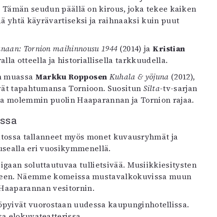
a. Tämän seudun päällä on kirous, joka tekee kaiken
ää yhtä käyrävartiseksi ja raihnaaksi kuin puut
unaan: Tornion maihinnousu 1944
(2014) ja
Kristian
la otteella ja historiallisella tarkkuudella.
un muassa
Markku Ropposen
Kuhala & yöjuna
(2012),
ävät tapahtumansa Tornioon. Suositun
Silta
-tv-sarjan
ia molemmin puolin Haaparannan ja Tornion rajaa.
issa
saatossa tallanneet myös monet kuvausryhmät ja
 usealla eri vuosikymmenellä.
iigaan soluttautuvaa tullietsivää. Musiikkiesitysten
varteen. Näemme komeissa mustavalkokuvissa muun
 Haaparannan vesitornin.
öpyivät vuorostaan uudessa kaupunginhotellissa.
a elokuvateatterissa.