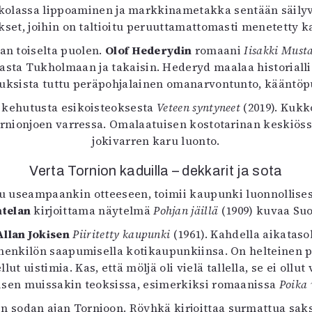
olassa lippoaminen ja markkinametakka sentään säilyvä
okset, joihin on taltioitu peruuttamattomasti menetetty
an toiselta puolen.
Olof Hederydin
romaani
Iisakki Must
sta Tukholmaan ja takaisin. Hederyd maalaa historiallis
uksista tuttu peräpohjalainen omanarvontunto, kääntöp
kehutusta esikoisteoksesta
Veteen syntyneet
(2019). Kukk
rnionjoen varressa. Omalaatuisen kostotarinan keskiöss
jokivarren karu luonto.
Verta Tornion kaduilla – dekkarit ja sota
tu useampaankin otteeseen, toimii kaupunki luonnollises
telan
kirjoittama näytelmä
Pohjan jäillä
(1909) kuvaa Suo
Allan Jokisen
Piiritetty kaupunki
(1961). Kahdella aikatas
henkilön saapumisella kotikaupunkiinsa. On helteinen päi
t uistimia. Kas, että möljä oli vielä tallella, se ei ollut
kisen muissakin teoksissa, esimerkiksi romaanissa
Poika 
pin sodan ajan Tornioon. Röyhkä kirjoittaa surmattua saks