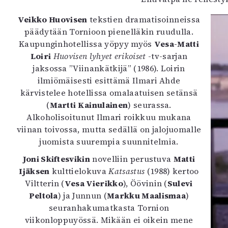
Veikko Huovisen
tekstien dramatisoinneissa
päädytään Tornioon pienelläkin ruudulla.
Kaupunginhotellissa yöpyy myös
Vesa-Matti
Loiri
Huovisen lyhyet erikoiset
-tv-sarjan
jaksossa ”Viinankätkijä” (1986). Loirin
ilmiömäisesti esittämä Ilmari Ahde
kärvistelee hotellissa omalaatuisen setänsä
(
Martti Kainulainen
) seurassa.
Alkoholisoitunut Ilmari roikkuu mukana
viinan toivossa, mutta sedällä on jalojuomalle
juomista suurempia suunnitelmia.
Joni Skiftesvikin
novelliin perustuva
Matti
Ijäksen
kulttielokuva
Katsastus
(1988) kertoo
Viltterin (
Vesa Vierikko
), Öövinin (
Sulevi
Peltola
) ja Junnun (
Markku Maalismaa
)
seuranhakumatkasta Tornion
viikonloppuyössä. Mikään ei oikein mene