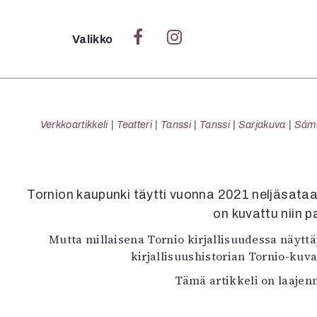
Sulje
Valikko
Ka
Verk
Verkkoartikkeli
Teatteri
Tanssi
Tanssi
Sarjakuva
Sámeg
S
Tornion kaupunki täytti vuonna 2021 neljäsataa
S
on kuvattu niin p
Pä
Mutta millaisena Tornio kirjallisuudessa näyt
Pap
kirjallisuushistorian Tornio-kuva
Tämä artikkeli on laajenn