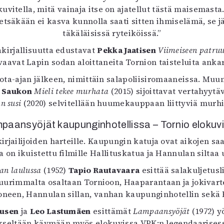
vitella, mitä vainaja itse on ajatellut tästä maisemast
tsäkään ei kasva kunnolla saati sitten ihmiselämä, se j
täkäläisissä ryteiköissä.”
kirjallisuutta edustavat
Pekka Jaatisen
Viimeiseen patru
avat Lapin sodan aloittaneita Tornion taisteluita ankaral
ota-ajan jälkeen, nimittäin salapoliisiromaaneissa. Mu
 Saukon
Mieli tekee murhata
(2015) sijoittavat vertahyyt
n susi
(2020) selvitellään huumekauppaan liittyviä murh
paansyöjät kaupunginhotellissa – Tornio elokuv
irjailijoiden harteille. Kaupungin katuja ovat aikojen 
 on ikuistettu filmille Hallituskatua ja Hannulan siltaa
jan laulussa
(1952)
Tapio Rautavaara
esittää salakuljetusl
 suurimmalta osaltaan Tornioon, Haaparantaan ja joki
neen, Hannulan sillan, vanhan kaupunginhotellin sekä
nusen
ja
Leo Lastumäen
esittämät
Lampaansyöjät
(1972) y
ykseltään käymään myös elokuvissa VPK:n legendaarisess