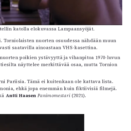
ellin katolla elokuvassa Lampaansyöjät.
. Torniolaisten nuorten osuudessa nähdään muun
vasti saatavilla ainoastaan VHS-kasettina.
nuorten poikien ystävyyttä ja vihanpitoa 1970-luvun
atiesilta näyttelee merkittävää osaa, mutta Tornion
i Pariisia. Tämä ei kuitenkaan ole kattava lista.
monia, ehkä jopa enemmän kuin fiktiivisiä filmejä.
ekä
Antti Haasen
Panimomestari
(2021).