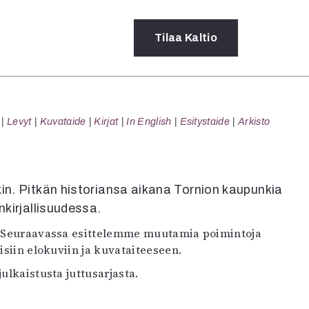
Tilaa
Kaltio
a
Levyt
Kuvataide
Kirjat
In English
Esitystaide
Arkisto
rot
ssä
s
dot
in. Pitkän historiansa aikana Tornion kaupunkia
y
nkirjallisuudessa.
a. Seuraavassa esittelemme muutamia poimintoja
isiin elokuviin ja kuvataiteeseen.
ulkaistusta juttusarjasta.