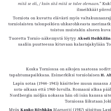
mitä se oli, / kuin sitä mitä se tulee olemaan.”
Kukk
ilmeikkäät piirr
Torniota on kuvattu elävästi myös valtakunnanraj
torniolaisten talonpoikien uhkarohkeasta merimatka
toistuu muistakin alueen kuva
Tuoretta Tornio-näkemystä löytyy
Akseli Heikkilän
saaliin puutteessa kituvaan kalastajakylään To
Koska Torniossa on aikojen saatossa sodit
tapahtumapaikkana. Esimerkiksi torniolaisen
H. Ah
Lapin sotaa (1944–1945) käsittelee muun muassa
sota-aikaan että 1960-luvulla. Romaani alkaa pää
Nordbergin möljän nokassa hän oli isän kanssa uitellu
Torniossa liikutaan Jo
Myös
Kauko Röyhkän
Magneetti
(1987) sijoittuu La