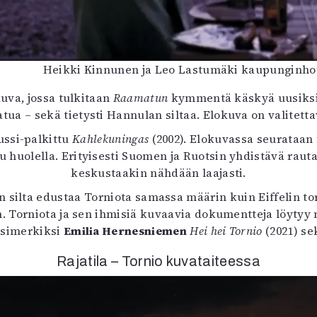
Heikki Kinnunen ja Leo Lastumäki kaupunginhot
uva, jossa tulkitaan
Raamatun
kymmentä käskyä uusiksi
tua – sekä tietysti Hannulan siltaa. Elokuva on valitetta
ussi-palkittu
Kahlekuningas
(2002). Elokuvassa seurataan 
 huolella. Erityisesti Suomen ja Ruotsin yhdistävä raut
keskustaakin nähdään laajasti.
 silta edustaa Torniota samassa määrin kuin Eiffelin torn
n. Torniota ja sen ihmisiä kuvaavia dokumentteja löytyy 
esimerkiksi
Emilia Hernesniemen
Hei hei Tornio
(2021) s
Rajatila – Tornio kuvataiteessa