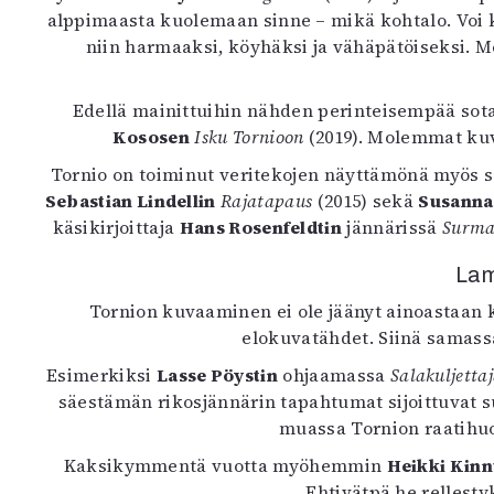
alppimaasta kuolemaan sinne – mikä kohtalo. Voi ku
niin harmaaksi, köyhäksi ja vähäpätöiseksi. Me
Edellä mainittuihin nähden perinteisempää sota
Kososen
Isku Tornioon
(2019). Molemmat kuva
Tornio on toiminut veritekojen näyttämönä myös s
Sebastian Lindellin
Rajatapaus
(2015) sekä
Susanna
käsikirjoittaja
Hans Rosenfeldtin
jännärissä
Surma
Lam
Tornion kuvaaminen ei ole jäänyt ainoastaan k
elokuvatähdet. Siinä samassa
Esimerkiksi
Lasse Pöystin
ohjaamassa
Salakuljetta
säestämän rikosjännärin tapahtumat sijoittuvat
muassa Tornion raatihuo
Kaksikymmentä vuotta myöhemmin
Heikki Kin
Ehtivätpä he rellest