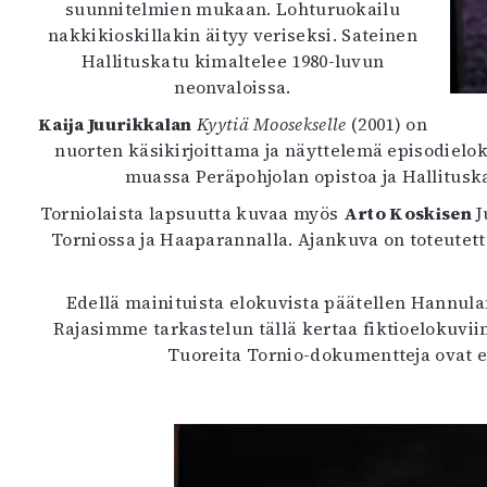
suunnitelmien mukaan. Lohturuokailu
nakkikioskillakin äityy veriseksi. Sateinen
Hallituskatu kimaltelee 1980-luvun
neonvaloissa.
Kaija Juurikkalan
Kyytiä Moosekselle
(2001) on
nuorten käsikirjoittama ja näyttelemä episodielok
muassa Peräpohjolan opistoa ja Hallituska
Torniolaista lapsuutta kuvaa myös
Arto Koskisen
J
Torniossa ja Haaparannalla. Ajankuva on toteutettu
Edellä mainituista elokuvista päätellen Hannulan
Rajasimme tarkastelun tällä kertaa fiktioelokuvii
Tuoreita Tornio-dokumentteja ovat 