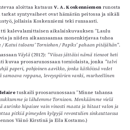
ntevaa aloittaa katsaus
V. A. Koskenniemen
runosta
tarkat syntyvaiheet ovat hämärän peitossa ja sikäli
ustyö, jollaisia Koskenniemi teki runsaasti.
itti kalevalamittaisen aikalaiskuvauksen ”Laulu
lvia ja niiden aikaansaamaa monenkirjavaa tuhoa
 / Katui tuloans’ Torniohon / Papiks’ pahaan pitäjähän”
.
massaan
Väylä
(2012):
”Viisas jättäisi nämä tienoot heti
ti kuvaa proosarunossaan torniolaista, jonka
”talvi
yhjä paperi, pohjoinen aavikko, jonka kätköissä vedet
ä samoava reppana, leveyspiirien vanki, murheellinen
delaire
tuskaili proosarunossaan ”Minne tahansa
ukkumme ja lähdemme Tornioon. Menkäämme vielä
aurinko hipaisee vain vinosti maata ja hitaat valon ja
ottaa pitkiä pimeyden kylpyjä revontulien sinkauttaessa
nnos Väinö Kirstinä ja Eila Kostamo.)