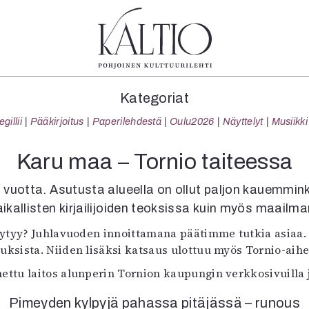
tegoriat
Lehdet
Info
Kategoriat
koartikkeli
4/2026
Tilaus j
illii
Pääkirjoitus
Paperilehdestä
Oulu2026
Näyttelyt
Musiikki
Teatteri
2–3/2026
irtonume
Tanssi
1/2026
Yhteistyö
Karu maa – Tornio taiteessa
Tanssi
6/2025
Toimitu
arjakuva
5/2025 saame
Mediatie
 vuotta. Asutusta alueella on ollut paljon kauemmink
ámegillii
5/2025
Kaltio r
aikallisten kirjailijoiden teoksissa kuin myös maailma
äkirjoitus
Lehtiarkisto
täytyy? Juhlavuoden innoittamana päätimme tutkia asia
erilehdestä
uksista. Niiden lisäksi katsaus ulottuu myös Tornio-aihe
Oulu2026
Näyttelyt
ettu laitos alunperin Tornion kaupungin verkkosivuilla j
Musiikki
Levyt
Pimeyden kylpyjä pahassa pitäjässä – runous