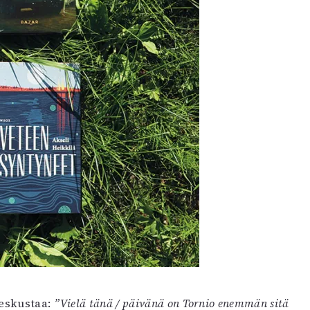
keskustaa:
”Vielä tänä / päivänä on Tornio enemmän sitä