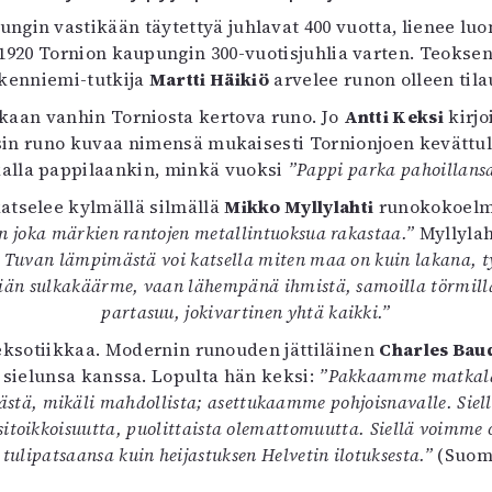
uvataide
gin vastikään täytettyä juhlavat 400 vuotta, lienee luo
Kirjat
1920 Tornion kaupungin 300-vuotisjuhlia varten. Teoksen 
n English
skenniemi-tutkija
Martti Häikiö
arvelee runon olleen tila
sitystaide
kaan vanhin Torniosta kertova runo. Jo
Antti Keksi
kirjo
Arkisto
sin runo kuvaa nimensä mukaisesti Tornionjoen kevättu
kalla pappilaankin, minkä vuoksi
”Pappi parka pahoillansa
atselee kylmällä silmällä
Mikko Myllylahti
runokokoel
aan joka märkien rantojen metallintuoksua rakastaa.”
Myllylah
a. Tuvan lämpimästä voi katsella miten maa on kuin lakana, t
kään sulkakäärme, vaan lähempänä ihmistä, samoilla törmill
partasuu, jokivartinen yhtä kaikki.”
e eksotiikkaa. Modernin runouden jättiläinen
Charles Bau
sielunsa kanssa. Lopulta hän keksi:
”Pakkaamme matkala
tä, mikäli mahdollista; asettukaamme pohjoisnavalle. Siellä 
ksitoikkoisuutta, puolittaista olemattomuutta. Siellä voimme 
tulipatsaansa kuin heijastuksen Helvetin ilotuksesta.”
(Suome