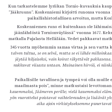
K
Kun tarkastelemme lyriikan Tornio-kuvauksia kaupun
”Jääkruunu”. Koskenniemi kirjoitti runonsa vuonna 
I
paikallishistoriallinen arvoitus, mutta Ko
E
Koskenniemen runo ei kuitenkaan ole lähimain
jäänlähdöstä Tornionväylässä” vuonna 1677. Kek
matkalla Pajalasta Hellälään. Vedet pakkaavat mat
345 vuotta myöhemmin samaa virtaa ja sen vartta k
talven tultua, se on selvä, mutta se ei lähde milloink
jäytää hiljaiseksi, vain koirat räkyttävät pakkasess
nukkuvat viisasta untaan. Muinainen hirviö, ei niin
Paikallisille tavallinen ja tympeä voi olla muill
maailmasta pois”, minne matkustaisi levottoman 
kauemmaksi, Jäämeren perille; vielä kauemmaksi elämäs
yön vuorottelut poistavat vaihtelevuuden ja lisäävät y
aika ajoin virkistykseksemme punertavat 