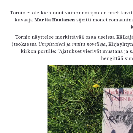
Tornio ei ole kiehtonut vain runoilijoiden mieliku
kuvaaja
Martta Haatanen
sijoitti monet romaanin
Tornio näyttelee merkittävää osaa useissa Kälkäj
(teoksessa
Umpistaival ja muita novelleja
, Kirjayhty
kirkon portille: ”Ajatukset vierivät mustana ja 
hengittää su