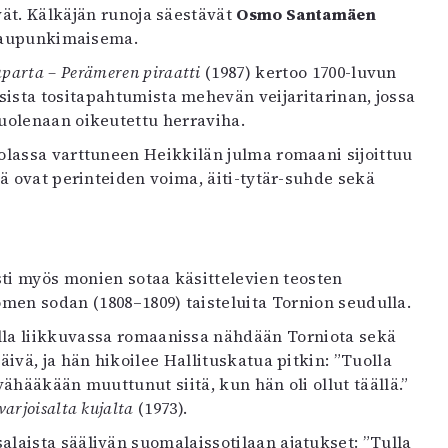
t. Kälkäjän runoja säestävät
Osmo Santamäen
 kaupunkimaisema.
aparta – Perämeren piraatti
(1987) kertoo 1700-luvun
ista tositapahtumista mehevän veijaritarinan, jossa
uolenaan oikeutettu herraviha.
olassa varttuneen Heikkilän julma romaani sijoittuu
ä ovat perinteiden voima, äiti-tytär-suhde sekä
ti myös monien sotaa käsittelevien teosten
men sodan (1808–1809) taisteluita Tornion seudulla.
olla liikkuvassa romaanissa nähdään Torniota sekä
vä, ja hän hikoilee Hallituskatua pitkin: ”Tuolla
 vähääkään muuttunut siitä, kun hän oli ollut täällä.”
varjoisalta kujalta
(1973).
alaista säälivän suomalaissotilaan ajatukset: ”Tulla