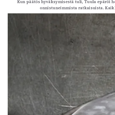
Kun päätös hyväksymisestä tuli, Tuula epäröi h
K
onnistuneimmista ratkaisuista. Kaikk
I
E