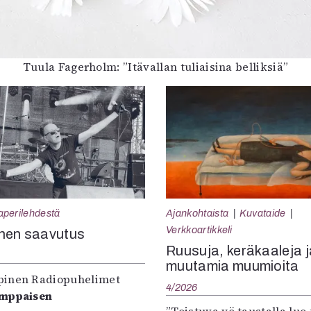
Tuula Fagerholm: ”Itävallan tuliaisina belliksiä”
aperilehdestä
Ajankohtaista
Kuvataide
Verkkoartikkeli
nen saavutus
Ruusuja, keräkaaleja j
muutamia muumioita
inen Radiopuhelimet
4/2026
omppaisen
”Toistuva yö taustalla luo 