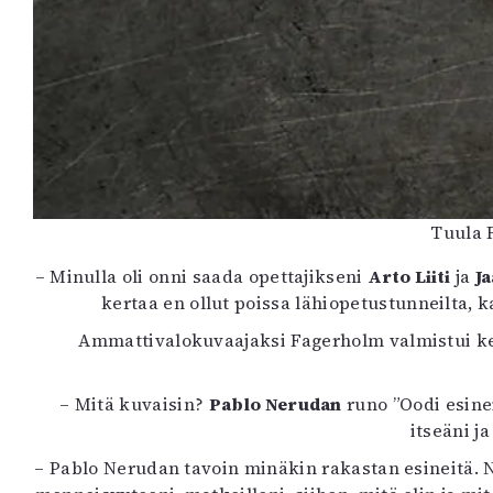
Tuula 
– Minulla oli onni saada opettajikseni
Arto Liiti
ja
J
kertaa en ollut poissa lähiopetustunneilta, ka
Ammattivalokuvaajaksi Fagerholm valmistui kevää
– Mitä kuvaisin?
Pablo Nerudan
runo ”Oodi esinei
itseäni j
– Pablo Nerudan tavoin minäkin rakastan esineitä. N