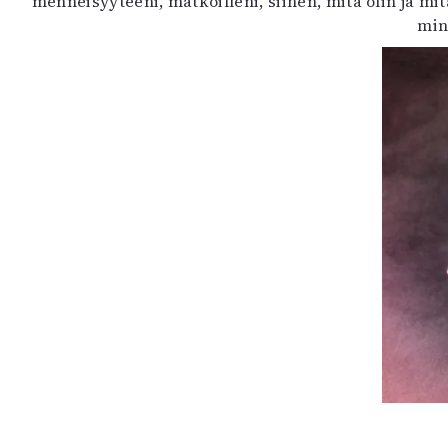
menneisyyteeni, matkoilleni, siihen, mitä olin ja mi
min