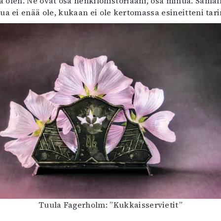
tä olen. Ne ovat osa henkilöhistoriaani, osa minua. Sama
ua ei enää ole, kukaan ei ole kertomassa esineitteni tari
Tuula Fagerholm: ”Kukkaisservietit”