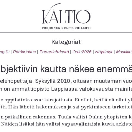
tegoriat
Lehdet
Info
Kategoriat
koartikkeli
4/2026
Tilaus j
illii
Pääkirjoitus
Paperilehdestä
Oulu2026
Näyttelyt
Musiikki
Teatteri
2–3/2026
irtonume
Tanssi
1/2026
Yhteistyö
bjektiivin kautta näkee enemm
Tanssi
6/2025
Toimitu
arjakuva
5/2025 saame
Mediatie
kielenopettaja. Syksyllä 2010, oltuaan muutaman vu
ámegillii
5/2025
Kaltio r
ion ammattiopisto Lappiassa valokuvausta mainiten, e
äkirjoitus
Lehtiarkisto
 oppilaitoksessa ikärajoitusta. Ei ollut, heillä oli ollut 
erilehdestä
tti. Hän lähetti hakemuksen ja sai pyrkimiseen tarkoitet
Oulu2026
Näyttelyt
n paikallinen rakennus. Tuula valitsi Oulun yliopiston 
Musiikki
. Näiden lisäksi hän valitsi vapaavalintaisia kuvia arkist
Levyt