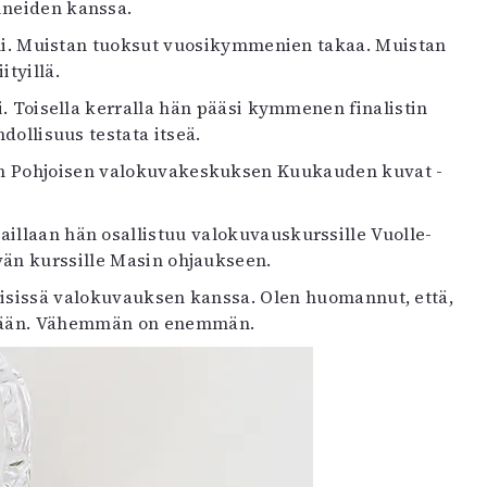
ineiden kanssa.
 oli. Muistan tuoksut vuosikymmenien takaa. Muistan
tyillä.
si. Toisella kerralla hän pääsi kymmenen finalistin
hdollisuus testata itseä.
iin Pohjoisen valokuvakeskuksen Kuukauden kuvat -
aillaan hän osallistuu valokuvauskurssille Vuolle-
vän kurssille Masin ohjaukseen.
ekemisissä valokuvauksen kanssa. Olen huomannut, että,
emään. Vähemmän on enemmän.