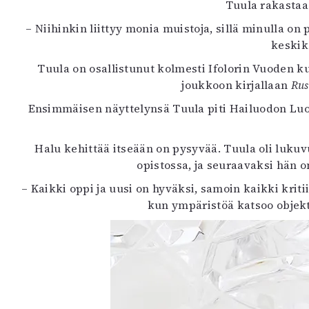
Tuula rakastaa
– Niihinkin liittyy monia muistoja, sillä minulla 
keskik
Tuula on osallistunut kolmesti Ifolorin Vuoden kuv
joukkoon kirjallaan
Rus
Ensimmäisen näyttelynsä Tuula piti Hailuodon Luo
Halu kehittää itseään on pysyvää. Tuula oli luk
opistossa, ja seuraavaksi hän 
– Kaikki oppi ja uusi on hyväksi, samoin kaikki kriti
kun ympäristöä katsoo obje