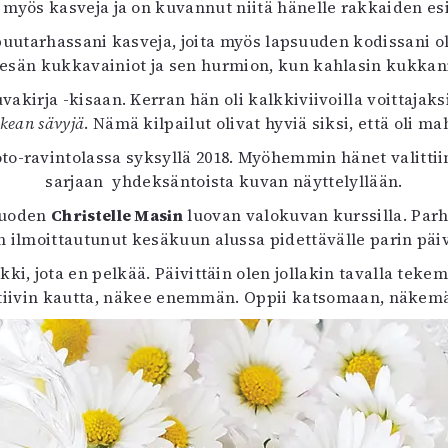
 myös kasveja ja on kuvannut niitä hänelle rakkaiden es
on puutarhassani kasveja, joita myös lapsuuden kodissani
esän kukkavainiot ja sen hurmion, kun kahlasin kukkanii
akirja -kisaan. Kerran hän oli kalkkiviivoilla voittajak
kean sävyjä
. Nämä kilpailut olivat hyviä siksi, että oli ma
to-ravintolassa syksyllä 2018. Myöhemmin hänet valitt
sarjaan yhdeksäntoista kuvan näyttelyllään.
uvuoden
Christelle Masin
luovan valokuvan kurssilla. Parh
on ilmoittautunut kesäkuun alussa pidettävälle parin päi
ikki, jota en pelkää. Päivittäin olen jollakin tavalla t
ktiivin kautta, näkee enemmän. Oppii katsomaan, näk