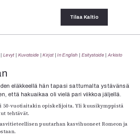
Tilaa
Kaltio
a
Levyt
Kuvataide
Kirjat
In English
Esitystaide
Arkisto
rot
ssä
än
s
dot
oden eläkkeellä hän tapasi sattumalta ystävänsä
y
ttä hakuaikaa oli vielä pari viikkoa jäljellä.
yli 50-vuotiaitakin opiskelijoita. Yli kuusikymppistä
ut tehtävät.
kasvitieteellisen puutarhan kasvihuoneet Romeon ja
ostaan.