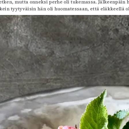
etken, mutta onneksi perhe oli tukemassa. Jälkeenpäin h
uvataide
ein tyytyväisin hän oli huomatessaan, että eläkkeellä ol
Kirjat
n English
sitystaide
Arkisto