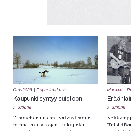
Oulu2026
Paperilehdestä
Musiikki
P
Kaupunki syntyy suistoon
Eräänlai
2–3/2026
2–3/2026
”Toimeliaisuus on syntynyt sinne,
Nelikympp
minne entisaikojen kulkupeleillä
Heikki R