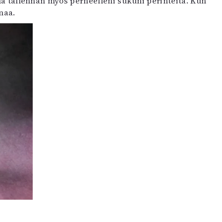
lla tallennan myös perheelleni sukuni perinteitä. Kun
naa.