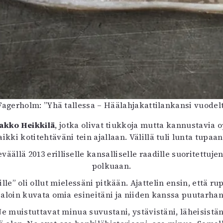
Fagerholm: ”Yhä tallessa – Häälahjakattilankansi vuodelt
aakko Heikkilä
, jotka olivat tiukkoja mutta kannustavia o
ikki kotitehtäväni tein ajallaan. Välillä tuli lunta tupaan,
llä 2013 erilliselle kansalliselle raadille suoritettuje
polkuaan.
lle” oli ollut mielessäni pitkään. Ajattelin ensin, että 
a aloin kuvata omia esineitäni ja niiden kanssa puutarhan
e muistuttavat minua suvustani, ystävistäni, läheisist