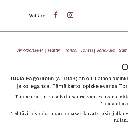
Sulje
Valikko
Ka
Verk
Verkkoartikkeli
Teatteri
Tanssi
Tanssi
Sarjakuva
Sámeg
O
S
Tuula Fagerholm
(s. 1946) on oululainen äidin
S
ja kollegansa. Tämä kertoi opiskelevansa Torn
Pä
Tuula innostui ja selvitti seuraavana päivänä, oliko
Pap
Tuulaa huvi
Tehtäviin kuului muun muassa kuvata jokin julkine
Julian