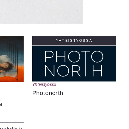
YHTEISTYÖSSÄ
Yhteistyössä
Photonorth
a
teoksiin ja