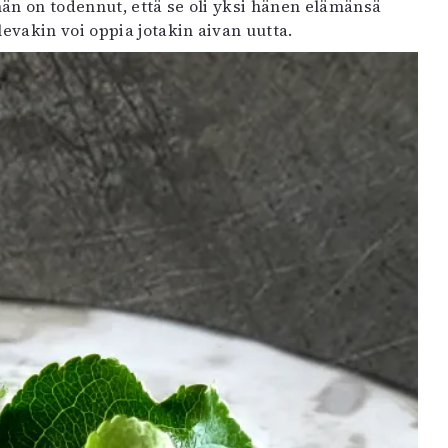
än on todennut, että se oli yksi hänen elämänsä
evakin voi oppia jotakin aivan uutta.