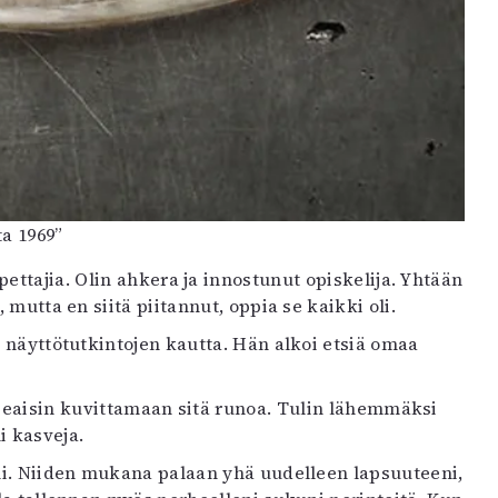
a 1969”
pettajia. Olin ahkera ja innostunut opiskelija. Yhtään
 mutta en siitä piitannut, oppia se kaikki oli.
n näyttötutkintojen kautta. Hän alkoi etsiä omaa
rupeaisin kuvittamaan sitä runoa. Tulin lähemmäksi
i kasveja.
äni. Niiden mukana palaan yhä uudelleen lapsuuteeni,