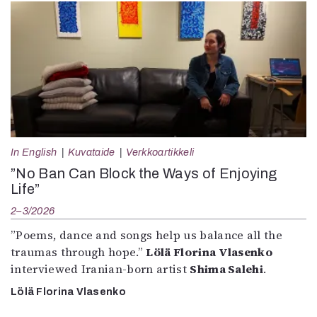
In English
Kuvataide
Verkkoartikkeli
”No Ban Can Block the Ways of Enjoying
Life”
2–3/2026
”Poems, dance and songs help us balance all the
traumas through hope.”
Lölä Florina Vlasenko
interviewed Iranian-born artist
Shima Salehi
.
Lölä Florina Vlasenko