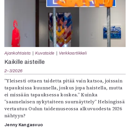
Ajankohtaista
Kuvataide
Verkkoartikkeli
Kaikille aisteille
2–3/2026
”Yleisesti ottaen taidetta pitää vain katsoa, joissain
tapauksissa kuunnella, joskus jopa haistella, mutta
ei missään tapauksessa koskea.” Kuinka
”saamelaisen nykytaiteen suurnäyttely” Helsingissä
vertautuu Oulun taidemuseossa alkuvuodesta 2026
nähtyyn?
Jenny Kangasvuo