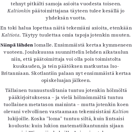
tehnyt pitkälti samoja asioita vuodesta toiseen.
Mediatiedot
Kaltionkin
päätoimittajana täyteen tulee kesällä jo
Kaltio ry
yhdeksän vuotta.
En toki halua lopettaa näitä tekemiäni asioita, etenkään
Kaltiota
. Täytyy tuulettaa omia tapoja jotenkin muuten.
Niinpä lähden
lomalle. Ensimmäistä kertaa kymmeneen
vuoteen. Joulukuussa suunnittelin lehden aikataulun
niin, että päätoimittaja voi olla pois toimistolta
kuukauden, ja tein päätöksen matkustaa Iso-
Britanniaan. Skotlantiin palaan nyt ensimmäistä kertaa
opiskeluajan jälkeen.
Tällainen tunnustuslitania tuntuu jotenkin hölmöltä
pääkirjoituksessa – ja vielä hölmömmältä tuntuu
tuollainen metatason maininta – mutta jotenkin koen
olevani velvollinen vastaamaan tekemisistäni
Kaltion
lukijoille. Koska ”loma” tuntuu siltä, kuin lintsaisi
koulusta: kuin lukion matematiikantunnin sijaan