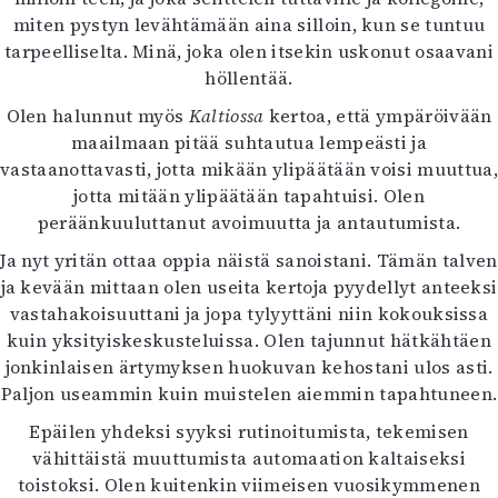
Kirjat
miten pystyn levähtämään aina silloin, kun se tuntuu
In English
tarpeelliselta. Minä, joka olen itsekin uskonut osaavani
Esitystaide
höllentää.
Arkisto
Olen halunnut myös
Kaltiossa
kertoa, että ympäröivään
maailmaan pitää suhtautua lempeästi ja
Lehdet
vastaanottavasti, jotta mikään ylipäätään voisi muuttua,
4/2026
jotta mitään ylipäätään tapahtuisi. Olen
2–3/2026
peräänkuuluttanut avoimuutta ja antautumista.
1/2026
Ja nyt yritän ottaa oppia näistä sanoistani. Tämän talven
6/2025
ja kevään mittaan olen useita kertoja pyydellyt anteeksi
5/2025 saame
vastahakoisuuttani ja jopa tylyyttäni niin kokouksissa
5/2025
kuin yksityiskeskusteluissa. Olen tajunnut hätkähtäen
Lehtiarkisto
jonkinlaisen ärtymyksen huokuvan kehostani ulos asti.
Paljon useammin kuin muistelen aiemmin tapahtuneen.
Info
Epäilen yhdeksi syyksi rutinoitumista, tekemisen
Tilaus ja irtonumerot
vähittäistä muuttumista automaation kaltaiseksi
Yhteistyössä
toistoksi. Olen kuitenkin viimeisen vuosikymmenen
Toimitus