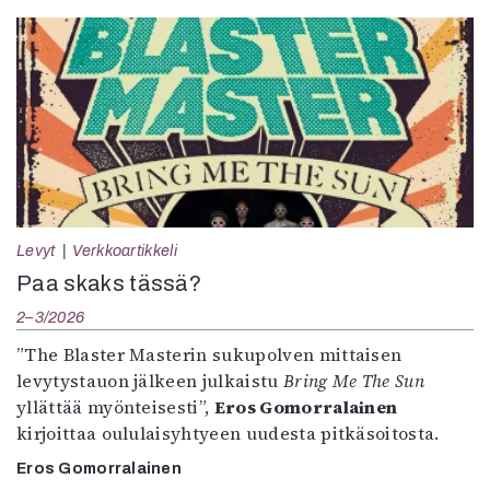
Levyt
Verkkoartikkeli
Paa skaks tässä?
2–3/2026
”The Blaster Masterin sukupolven mittaisen
levytystauon jälkeen julkaistu
Bring Me The Sun
yllättää myönteisesti”,
Eros Gomorralainen
kirjoittaa oululaisyhtyeen uudesta pitkäsoitosta.
Eros Gomorralainen