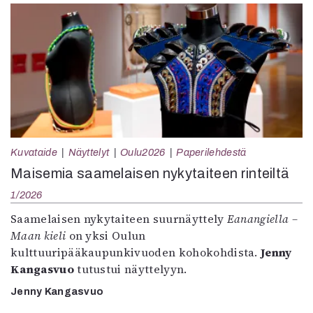
Kuvataide
Näyttelyt
Oulu2026
Paperilehdestä
Maisemia saamelaisen nykytaiteen rinteiltä
1/2026
Saamelaisen nykytaiteen suurnäyttely
Eanangiella –
Maan kieli
on yksi Oulun
kulttuuripääkaupunkivuoden kohokohdista.
Jenny
Kangasvuo
tutustui näyttelyyn.
Jenny Kangasvuo