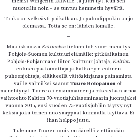
menisi Wingeriin kahville. Ja juuri nyt, kun sen
muotoilin noin – se tuntuu hemmetin hyvältä.
Tauko on selkeästi paikallaan. Ja paluulippukin on jo
olemassa. Totta se on: lähden lomalle.
—
Maaliskuussa
Kaltionkin
tietoon tuli suuri menetys
Pohjois-Suomen kulttuurielämälle: pitkäaikainen
Pohjois-Pohjanmaan liiton kulttuurijohtaja,
Kaltion
entinen päätoimittaja ja Kaltio ry:n entinen
puheenjohtaja, eläkkeellä väitöskirjansa painamista
vaille valmiiksi saanut
Tuure Holopainen
oli
menehtynyt. Tuure oli ensimmäinen ja oikeastaan ainoa
vaihtoehto Kaltion 70-vuotisjuhlaseminaarin juontajaksi
vuonna 2015, ensi vuoden 75-vuotisjuhliin täytyy nyt
keksiä joku toinen nuo saappaat kunnialla täyttävä. Ei
ihan helppo juttu.
Tulemme Tuuren muiston äärellä viettämään