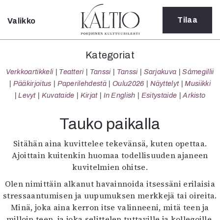
Tilaa
Valikko
Sulje
Kategoriat
Kategoriat
Verkkoartikkeli
Verkkoartikkeli
Teatteri
Tanssi
Tanssi
Sarjakuva
Sámegillii
Teatteri
Pääkirjoitus
Paperilehdestä
Oulu2026
Näyttelyt
Musiikki
Tanssi
Levyt
Kuvataide
Kirjat
In English
Esitystaide
Arkisto
Tanssi
Sarjakuva
Tauko paikalla
Sámegillii
Pääkirjoitus
Sitähän aina kuvittelee tekevänsä, kuten opettaa.
Paperilehdestä
Ajoittain kuitenkin huomaa todellisuuden ajaneen
Oulu2026
kuvitelmien ohitse.
Näyttelyt
Olen nimittäin alkanut havainnoida itsessäni erilaisia
Musiikki
stressaantumisen ja uupumuksen merkkejä tai oireita.
Levyt
Minä, joka aina kerron itse valinneeni, mitä teen ja
Kuvataide
milloin teen, ja joka selittelen tuttaville ja kollegoille,