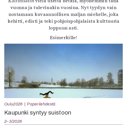
Kaltiossakin
vielä useita hetkiä, myöhemmin tänä
vuonna ja tulevinakin vuosina. Nyt tyydyn vain
nostamaan kuvaannollisen maljan miehelle, joka
kehitti, edisti ja teki pohjoispohjalaista kulttuuria
loppuun asti.
Esimerkille!
Oulu2026
Paperilehdestä
Kaupunki syntyy suistoon
2–3/2026