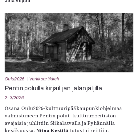
Jela Seppä
Oulu2026
Verkkoartikkeli
Pentin poluilla kirjailijan jalanjäljillä
2–3/2026
Osana Oulu2026-kulttuuripääkaupunkiohjelmaa
valmistuneen Pentin polut -kulttuurireitistön
avajaisia juhlittiin Siikalatvalla ja Pyhännällä
kesäkuussa.
Niina Kestilä
tutustui reittiin.