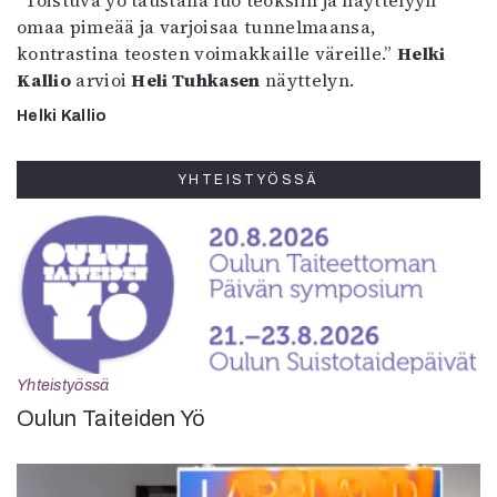
”Toistuva yö taustalla luo teoksiin ja näyttelyyn
omaa pimeää ja varjoisaa tunnelmaansa,
kontrastina teosten voimakkaille väreille.”
Helki
Kallio
arvioi
Heli Tuhkasen
näyttelyn.
Helki Kallio
YHTEISTYÖSSÄ
Yhteistyössä
Oulun Taiteiden Yö