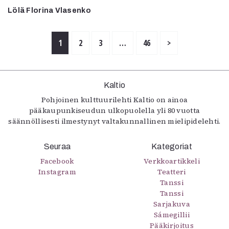
Lölä Florina Vlasenko
1
2
3
…
46
>
Kaltio
Pohjoinen kulttuurilehti Kaltio on ainoa
pääkaupunkiseudun ulkopuolella yli 80 vuotta
säännöllisesti ilmestynyt valtakunnallinen mielipidelehti.
Seuraa
Kategoriat
Facebook
Verkkoartikkeli
Instagram
Teatteri
Tanssi
Tanssi
Sarjakuva
Sámegillii
Pääkirjoitus