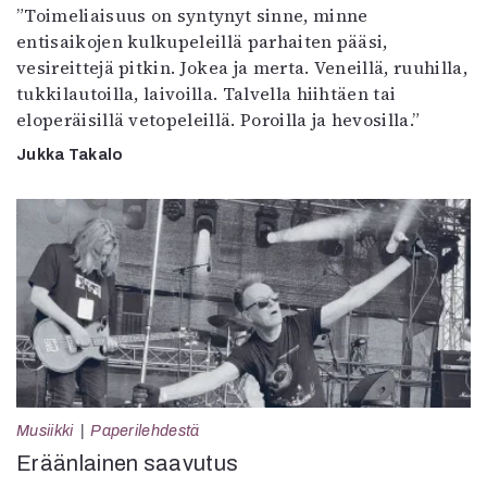
”Toimeliaisuus on syntynyt sinne, minne
entisaikojen kulkupeleillä parhaiten pääsi,
vesireittejä pitkin. Jokea ja merta. Veneillä, ruuhilla,
tukkilautoilla, laivoilla. Talvella hiihtäen tai
eloperäisillä vetopeleillä. Poroilla ja hevosilla.”
Jukka Takalo
Musiikki
Paperilehdestä
Eräänlainen saavutus