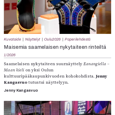
Kuvataide
Näyttelyt
Oulu2026
Paperilehdestä
Maisemia saamelaisen nykytaiteen rinteiltä
1/2026
Saamelaisen nykytaiteen suurnäyttely
Eanangiella –
Maan kieli
on yksi Oulun
kulttuuripääkaupunkivuoden kohokohdista.
Jenny
Kangasvuo
tutustui näyttelyyn.
Jenny Kangasvuo