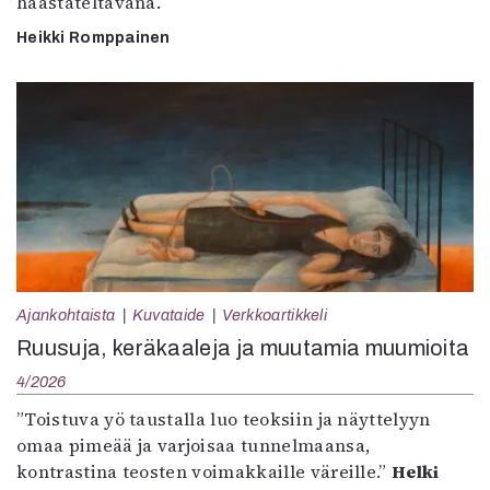
haastateltavana.
Heikki Romppainen
Ajankohtaista
Kuvataide
Verkkoartikkeli
Ruusuja, keräkaaleja ja muutamia muumioita
4/2026
”Toistuva yö taustalla luo teoksiin ja näyttelyyn
omaa pimeää ja varjoisaa tunnelmaansa,
kontrastina teosten voimakkaille väreille.”
Helki