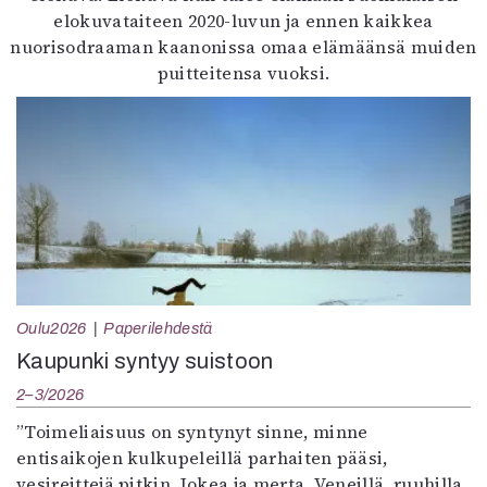
elokuvataiteen 2020-luvun ja ennen kaikkea
nuorisodraaman kaanonissa omaa elämäänsä muiden
puitteitensa vuoksi.
Oulu2026
Paperilehdestä
Kaupunki syntyy suistoon
2–3/2026
”Toimeliaisuus on syntynyt sinne, minne
entisaikojen kulkupeleillä parhaiten pääsi,
vesireittejä pitkin. Jokea ja merta. Veneillä, ruuhilla,