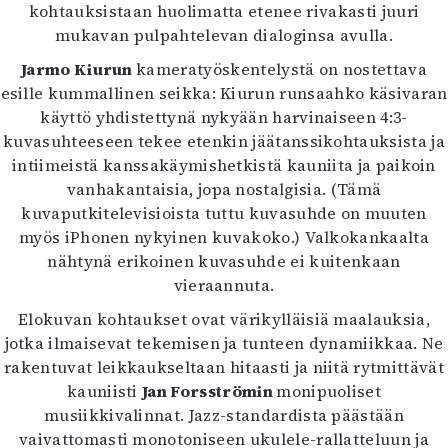
kohtauksistaan huolimatta etenee rivakasti juuri
mukavan pulpahtelevan dialoginsa avulla.
Jarmo Kiurun
kameratyöskentelystä on nostettava
esille kummallinen seikka: Kiurun runsaahko käsivaran
käyttö yhdistettynä nykyään harvinaiseen 4:3-
kuvasuhteeseen tekee etenkin jäätanssikohtauksista ja
intiimeistä kanssakäymishetkistä kauniita ja paikoin
vanhakantaisia, jopa nostalgisia. (Tämä
kuvaputkitelevisioista tuttu kuvasuhde on muuten
myös iPhonen nykyinen kuvakoko.) Valkokankaalta
nähtynä erikoinen kuvasuhde ei kuitenkaan
vieraannuta.
Elokuvan kohtaukset ovat värikylläisiä maalauksia,
jotka ilmaisevat tekemisen ja tunteen dynamiikkaa. Ne
rakentuvat leikkaukseltaan hitaasti ja niitä rytmittävät
kauniisti
Jan Forsströmin
monipuoliset
musiikkivalinnat. Jazz-standardista päästään
vaivattomasti monotoniseen ukulele-rallatteluun ja