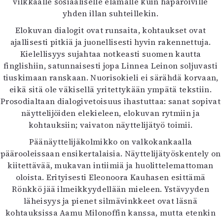
vilkkaalle sosiaaliselle elämälle kuin haparoiville
Mediatiedot
yhden illan suhteillekin.
Kaltio ry
Elokuvan dialogit ovat runsaita, kohtaukset ovat
ajallisesti pitkiä ja juonellisesti hyvin rakennettuja.
Kielellisyys sujahtaa notkeasti suomen kautta
finglishiin, satunnaisesti jopa Linnea Leinon soljuvasti
tiuskimaan ranskaan. Nuorisokieli ei särähdä korvaan,
eikä sitä ole väkisellä yritettykään ympätä tekstiin.
Prosodialtaan dialogivetoisuus ihastuttaa: sanat sopivat
näyttelijöiden elekieleen, elokuvan rytmiin ja
kohtauksiin; vaivaton näyttelijätyö toimii.
Päänäyttelijäkolmikko on valkokankaalla
päärooleissaan ensikertalaisia. Näyttelijätyöskentely on
kiitettävää, mukavan intiimiä ja huolittelemattoman
oloista. Erityisesti Eleonoora Kauhasen esittämä
Rönkkö jää ilmeikkyydellään mieleen. Ystävyyden
läheisyys ja pienet silmävinkkeet ovat läsnä
kohtauksissa Aamu Milonoffin kanssa, mutta etenkin