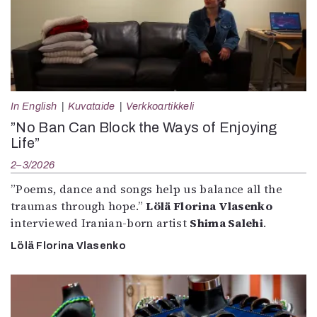
In English
Kuvataide
Verkkoartikkeli
”No Ban Can Block the Ways of Enjoying
Life”
2–3/2026
”Poems, dance and songs help us balance all the
traumas through hope.”
Lölä Florina Vlasenko
interviewed Iranian-born artist
Shima Salehi
.
Lölä Florina Vlasenko