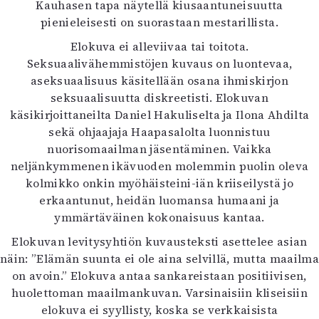
Kauhasen tapa näytellä kiusaantuneisuutta
pienieleisesti on suorastaan mestarillista.
Elokuva ei alleviivaa tai toitota.
Seksuaalivähemmistöjen kuvaus on luontevaa,
aseksuaalisuus käsitellään osana ihmiskirjon
seksuaalisuutta diskreetisti. Elokuvan
käsikirjoittaneilta Daniel Hakuliselta ja Ilona Ahdilta
sekä ohjaajaja Haapasalolta luonnistuu
nuorisomaailman jäsentäminen. Vaikka
neljänkymmenen ikävuoden molemmin puolin oleva
kolmikko onkin myöhäisteini-iän kriiseilystä jo
erkaantunut, heidän luomansa humaani ja
ymmärtäväinen kokonaisuus kantaa.
Elokuvan levitysyhtiön kuvausteksti asettelee asian
näin: ”Elämän suunta ei ole aina selvillä, mutta maailma
on avoin.” Elokuva antaa sankareistaan positiivisen,
huolettoman maailmankuvan. Varsinaisiin kliseisiin
elokuva ei syyllisty, koska se verkkaisista