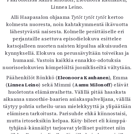
Kirjat
Linnea Leino.
In English
Esitystaide
Alli Haapasalon ohjaama
Tytöt tytöt tytöt
kertoo
Arkisto
kolmesta nuoresta, noin kahtakymmentä ikävuotta
lähestyvästä naisesta. Kolmelle perättäiselle eri
perjantaille asettuva episodielokuva esittelee
Lehdet
katsojalleen nuorten naisten kipuilua aikuisuuden
4/2026
kynnyksellä. Elokuva on perussävyltään toiveikas ja
2–3/2026
humaani. Vastoin kaikkia ennakko-odotuksia
1/2026
nuorisoelokuvien kömpelöiltä juonikliseiltä vältytään.
6/2025
Päähenkilöt Rönkkö (
Eleonoora Kauhanen
), Emma
5/2025 saame
(
Linnea Leino
) sekä Mimmi (
Aamu Milonoff
) elävät
5/2025
huoletonta elämänvaihetta. Välillä pitää haaskata
Lehtiarkisto
aikaansa smoothie-baarien asiakaspalvelijana, välillä
täytyy pohtia urheilu-uran mielekkyyttä ja ylipäätään
Info
elämisen tarkoitusta. Parisuhde ehkä kiinnostaisi,
Tilaus ja irtonumerot
mutta irtoseksikin kelpaa. Käty-bileet eli kämppä-
Yhteistyössä
tyhjänä-kännäilyt tarjoavat ylelliset puitteet niin
Toimitus