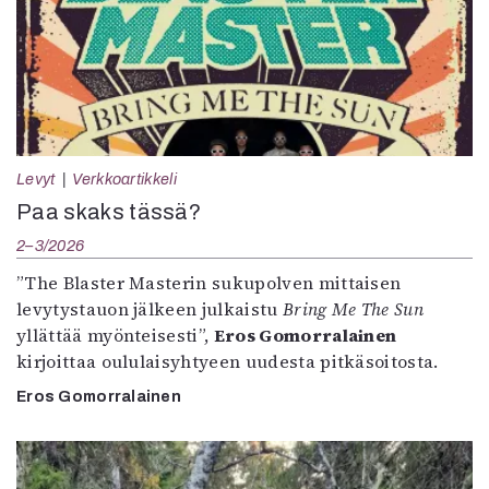
Levyt
Verkkoartikkeli
Paa skaks tässä?
2–3/2026
”The Blaster Masterin sukupolven mittaisen
levytystauon jälkeen julkaistu
Bring Me The Sun
yllättää myönteisesti”,
Eros Gomorralainen
kirjoittaa oululaisyhtyeen uudesta pitkäsoitosta.
Eros Gomorralainen