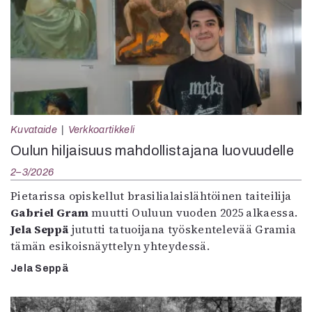
Kuvataide
Verkkoartikkeli
Oulun hiljaisuus mahdollistajana luovuudelle
2–3/2026
Pietarissa opiskellut brasilialaislähtöinen taiteilija
Gabriel Gram
muutti Ouluun vuoden 2025 alkaessa.
Jela Seppä
jututti tatuoijana työskentelevää Gramia
tämän esikoisnäyttelyn yhteydessä.
Jela Seppä