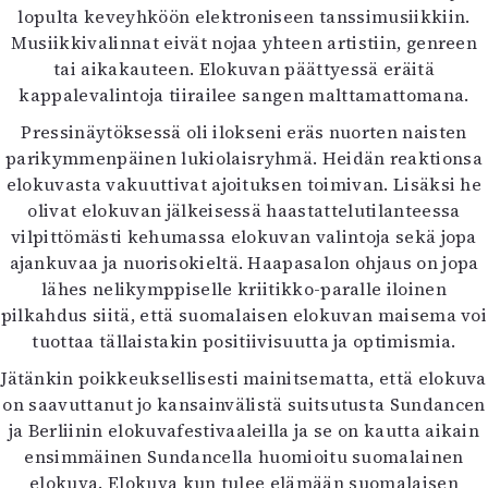
lopulta keveyhköön elektroniseen tanssimusiikkiin.
Musiikkivalinnat eivät nojaa yhteen artistiin, genreen
tai aikakauteen. Elokuvan päättyessä eräitä
kappalevalintoja tiirailee sangen malttamattomana.
Pressinäytöksessä oli ilokseni eräs nuorten naisten
parikymmenpäinen lukiolaisryhmä. Heidän reaktionsa
elokuvasta vakuuttivat ajoituksen toimivan. Lisäksi he
olivat elokuvan jälkeisessä haastattelutilanteessa
vilpittömästi kehumassa elokuvan valintoja sekä jopa
ajankuvaa ja nuorisokieltä. Haapasalon ohjaus on jopa
lähes nelikymppiselle kriitikko-paralle iloinen
pilkahdus siitä, että suomalaisen elokuvan maisema voi
tuottaa tällaistakin positiivisuutta ja optimismia.
Jätänkin poikkeuksellisesti mainitsematta, että elokuva
on saavuttanut jo kansainvälistä suitsutusta Sundancen
ja Berliinin elokuvafestivaaleilla ja se on kautta aikain
ensimmäinen Sundancella huomioitu suomalainen
elokuva. Elokuva kun tulee elämään suomalaisen