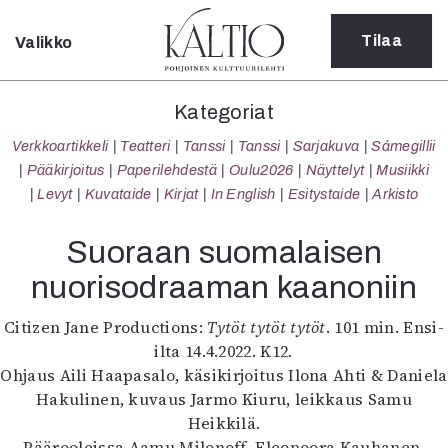
Tilaa
Valikko
Sulje
Kategoriat
Kategoriat
Verkkoartikkeli
Verkkoartikkeli
Teatteri
Tanssi
Tanssi
Sarjakuva
Sámegillii
Teatteri
Pääkirjoitus
Paperilehdestä
Oulu2026
Näyttelyt
Musiikki
Tanssi
Levyt
Kuvataide
Kirjat
In English
Esitystaide
Arkisto
Tanssi
Sarjakuva
Suoraan suomalaisen
Sámegillii
nuorisodraaman kaanoniin
Pääkirjoitus
Paperilehdestä
Citizen Jane Productions:
Tytöt tytöt tytöt
. 101 min. Ensi-
Oulu2026
ilta 14.4.2022. K12
.
Näyttelyt
Ohjaus Aili Haapasalo, käsikirjoitus Ilona Ahti & Daniela
Musiikki
Hakulinen, kuvaus Jarmo Kiuru, leikkaus Samu
Levyt
Heikkilä.
Kuvataide
Päärooleissa Aamu Milonoff, Eleonoora Kauhanen,