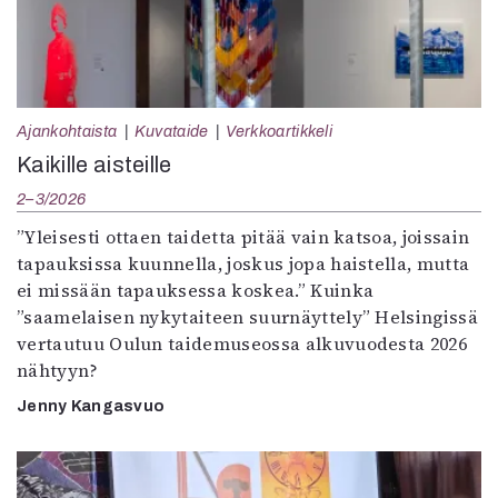
Ajankohtaista
Kuvataide
Verkkoartikkeli
Kaikille aisteille
2–3/2026
”Yleisesti ottaen taidetta pitää vain katsoa, joissain
tapauksissa kuunnella, joskus jopa haistella, mutta
ei missään tapauksessa koskea.” Kuinka
”saamelaisen nykytaiteen suurnäyttely” Helsingissä
vertautuu Oulun taidemuseossa alkuvuodesta 2026
nähtyyn?
Jenny Kangasvuo