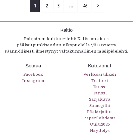
1
2
3
…
46
>
Kaltio
Pohjoinen kulttuurilehti Kaltio on ainoa
pääkaupunkiseudun ulkopuolella yli 80 vuotta
säännöllisesti ilmestynyt valtakunnallinen mielipidelehti.
Seuraa
Kategoriat
Facebook
Verkkoartikkeli
Instagram
Teatteri
Tanssi
Tanssi
Sarjakuva
Sámegillii
Pääkirjoitus
Paperilehdestä
Oulu2026
Näyttelyt