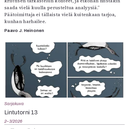
kriittisen tarkastelun kohteet, ja eiköhän niistäkin
saada vielä kuulla perusteltua analyysiä.”
Päätoimittaja ei tällaista vielä kuitenkaan tarjoa,
kunhan harhailee.
Paavo J. Heinonen
Sarjakuva
Lintutorni 13
2–3/2026