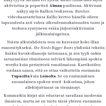
Mediatiedot
aktivistina ja popartisti
Alman
puolisona. Aktivismi
Kaltio ry
näkyy myös Kallion teoksessa.
Rumban
videohaastattelussa Kallio kertoo hänellä olleen
lapsuudesta asti vahva oikeudenmukaisuuden tunto ja
teoksen syntyneen erään järjestöaktivismin
jälkimainingeissa.
Noista alkutahdeista teos on kasvanut koko illan
runoesitykseksi.
She Needs Bigger Boots
yhdistää tekstin
lisäksi kuvakollaaseja taitossaan, ja sen tyyli onkin
satunnaisine riimeineen selvästi lähempänä spoken
wordia kuin perinteistä runoilmaisua. Karrikoiden
voidaan sanoa, että se ottaa vaikutteita enemmän
Tupacilta
kuin
Leinolta
. Se on ensimmäinen
suomalainen spoken word -kokoelma, johon
allekirjoittanut on törmännyt.
Kummatkin kirjat siis edustavat sarallaan modernia
ilmaisua, mutta ne on tuotu tässä yhteen enemmän