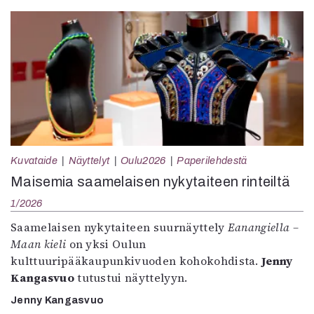
Kuvataide
Näyttelyt
Oulu2026
Paperilehdestä
Maisemia saamelaisen nykytaiteen rinteiltä
1/2026
Saamelaisen nykytaiteen suurnäyttely
Eanangiella –
Maan kieli
on yksi Oulun
kulttuuripääkaupunkivuoden kohokohdista.
Jenny
Kangasvuo
tutustui näyttelyyn.
Jenny Kangasvuo