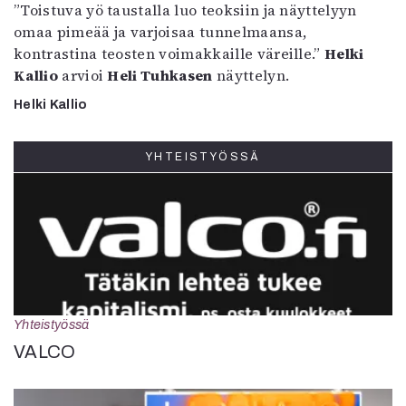
”Toistuva yö taustalla luo teoksiin ja näyttelyyn
omaa pimeää ja varjoisaa tunnelmaansa,
kontrastina teosten voimakkaille väreille.”
Helki
Kallio
arvioi
Heli Tuhkasen
näyttelyn.
Helki Kallio
YHTEISTYÖSSÄ
Yhteistyössä
VALCO