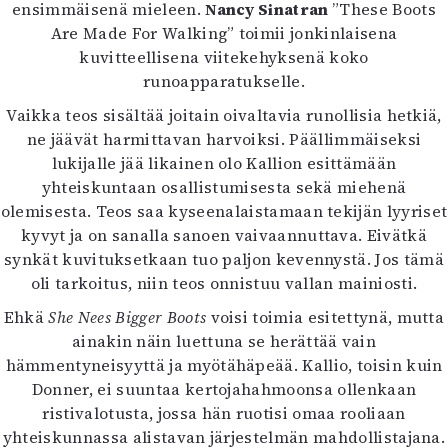
ensimmäisenä mieleen.
Nancy Sinatran
”These Boots
Are Made For Walking” toimii jonkinlaisena
kuvitteellisena viitekehyksenä koko
runoapparatukselle.
Vaikka teos sisältää joitain oivaltavia runollisia hetkiä,
ne jäävät harmittavan harvoiksi. Päällimmäiseksi
lukijalle jää likainen olo Kallion esittämään
yhteiskuntaan osallistumisesta sekä miehenä
olemisesta. Teos saa kyseenalaistamaan tekijän lyyriset
kyvyt ja on sanalla sanoen vaivaannuttava. Eivätkä
synkät kuvituksetkaan tuo paljon kevennystä. Jos tämä
oli tarkoitus, niin teos onnistuu vallan mainiosti.
Ehkä
She Nees Bigger Boots
voisi toimia esitettynä, mutta
ainakin näin luettuna se herättää vain
hämmentyneisyyttä ja myötähäpeää. Kallio, toisin kuin
Donner, ei suuntaa kertojahahmoonsa ollenkaan
ristivalotusta, jossa hän ruotisi omaa rooliaan
yhteiskunnassa alistavan järjestelmän mahdollistajana.