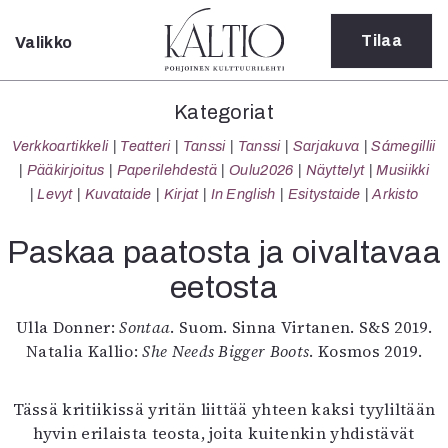
Tilaa
Valikko
Sulje
Kategoriat
Kategoriat
Verkkoartikkeli
Verkkoartikkeli
Teatteri
Tanssi
Tanssi
Sarjakuva
Sámegillii
Teatteri
Pääkirjoitus
Paperilehdestä
Oulu2026
Näyttelyt
Musiikki
Tanssi
Levyt
Kuvataide
Kirjat
In English
Esitystaide
Arkisto
Tanssi
Sarjakuva
Paskaa paatosta ja oivaltavaa
Sámegillii
eetosta
Pääkirjoitus
Paperilehdestä
Ulla Donner:
Sontaa
. Suom. Sinna Virtanen. S&S 2019.
Oulu2026
Natalia Kallio:
She Needs Bigger Boots
. Kosmos 2019.
Näyttelyt
Musiikki
Levyt
Tässä kritiikissä yritän liittää yhteen kaksi tyyliltään
Kuvataide
hyvin erilaista teosta, joita kuitenkin yhdistävät