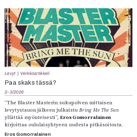
Levyt
Verkkoartikkeli
Paa skaks tässä?
2–3/2026
”The Blaster Masterin sukupolven mittaisen
levytystauon jälkeen julkaistu
Bring Me The Sun
yllättää myönteisesti”,
Eros Gomorralainen
kirjoittaa oululaisyhtyeen uudesta pitkäsoitosta.
Eros Gomorralainen