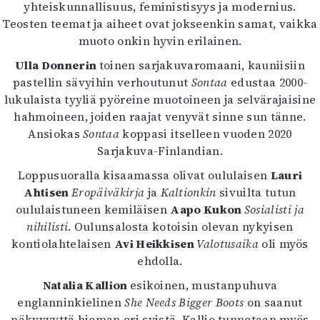
Kirjat
yhteiskunnallisuus, feministisyys ja modernius.
In English
Teosten teemat ja aiheet ovat jokseenkin samat, vaikka
Esitystaide
muoto onkin hyvin erilainen.
Arkisto
Ulla Donnerin
toinen sarjakuvaromaani, kauniisiin
pastellin sävyihin verhoutunut
Sontaa
edustaa 2000-
Lehdet
lukulaista tyyliä pyöreine muotoineen ja selvärajaisine
hahmoineen, joiden raajat venyvät sinne sun tänne.
4/2026
Ansiokas
Sontaa
koppasi itselleen vuoden 2020
2–3/2026
Sarjakuva-Finlandian.
1/2026
6/2025
Loppusuoralla kisaamassa olivat oululaisen
Lauri
5/2025 saame
Ahtisen
Eropäiväkirja
ja
Kaltionkin
sivuilta tutun
5/2025
oululaistuneen kemiläisen
Aapo Kukon
Sosialisti ja
Lehtiarkisto
nihilisti
. Oulunsalosta kotoisin olevan nykyisen
kontiolahtelaisen
Avi Heikkisen
Valotusaika
oli myös
Info
ehdolla.
Tilaus ja irtonumerot
Natalia Kallion
esikoinen, mustanpuhuva
Yhteistyössä
englanninkielinen
She Needs Bigger Boots
on saanut
Toimitus
näkyvyyttä hieman eri syistä. Kallio tunnetaan myös