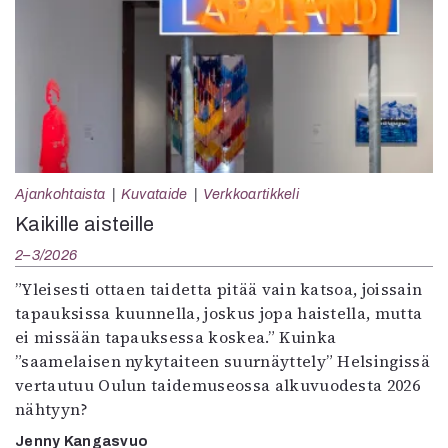
Ajankohtaista
Kuvataide
Verkkoartikkeli
Kaikille aisteille
2–3/2026
”Yleisesti ottaen taidetta pitää vain katsoa, joissain
tapauksissa kuunnella, joskus jopa haistella, mutta
ei missään tapauksessa koskea.” Kuinka
”saamelaisen nykytaiteen suurnäyttely” Helsingissä
vertautuu Oulun taidemuseossa alkuvuodesta 2026
nähtyyn?
Jenny Kangasvuo