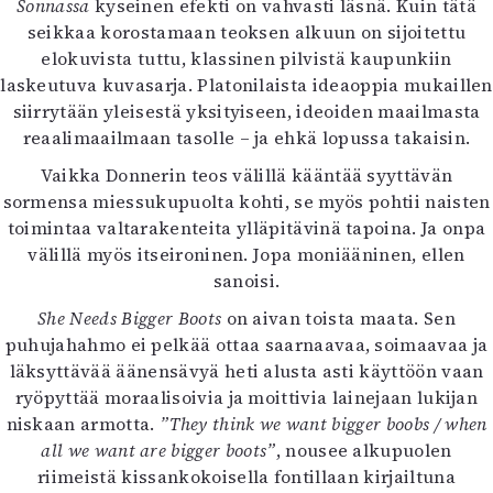
Sonnassa
kyseinen efekti on vahvasti läsnä. Kuin tätä
seikkaa korostamaan teoksen alkuun on sijoitettu
elokuvista tuttu, klassinen pilvistä kaupunkiin
laskeutuva kuvasarja. Platonilaista ideaoppia mukaillen
siirrytään yleisestä yksityiseen, ideoiden maailmasta
reaalimaailmaan tasolle – ja ehkä lopussa takaisin.
Vaikka Donnerin teos välillä kääntää syyttävän
sormensa miessukupuolta kohti, se myös pohtii naisten
toimintaa valtarakenteita ylläpitävinä tapoina. Ja onpa
välillä myös itseironinen. Jopa moniääninen, ellen
sanoisi.
She Needs Bigger Boots
on aivan toista maata. Sen
puhujahahmo ei pelkää ottaa saarnaavaa, soimaavaa ja
läksyttävää äänensävyä heti alusta asti käyttöön vaan
ryöpyttää moraalisoivia ja moittivia lainejaan lukijan
niskaan armotta.
”They think we want bigger boobs / when
all we want are bigger boots”
, nousee alkupuolen
riimeistä kissankokoisella fontillaan kirjailtuna