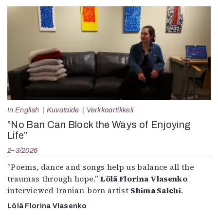
In English
Kuvataide
Verkkoartikkeli
”No Ban Can Block the Ways of Enjoying
Life”
2–3/2026
”Poems, dance and songs help us balance all the
traumas through hope.”
Lölä Florina Vlasenko
interviewed Iranian-born artist
Shima Salehi
.
Lölä Florina Vlasenko