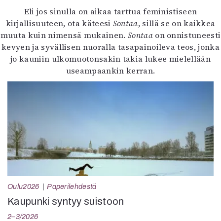
Eli jos sinulla on aikaa tarttua feministiseen
kirjallisuuteen, ota käteesi
Sontaa
, sillä se on kaikkea
muuta kuin nimensä mukainen.
Sontaa
on onnistuneesti
kevyen ja syvällisen nuoralla tasapainoileva teos, jonka
jo kauniin ulkomuotonsakin takia lukee mielellään
useampaankin kerran.
Oulu2026
Paperilehdestä
Kaupunki syntyy suistoon
2–3/2026