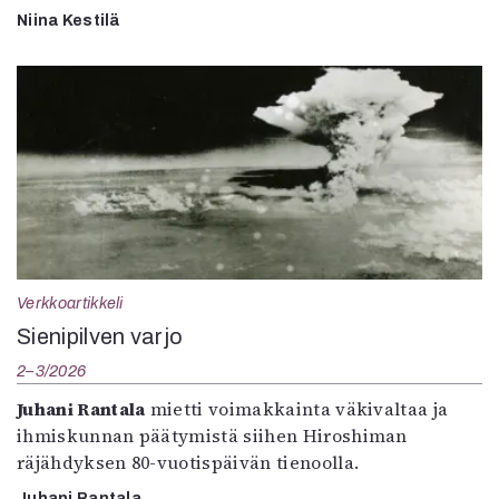
Niina Kestilä
Verkkoartikkeli
Sienipilven varjo
2–3/2026
Juhani Rantala
mietti voimakkainta väkivaltaa ja
ihmiskunnan päätymistä siihen Hiroshiman
räjähdyksen 80-vuotispäivän tienoolla.
Juhani Rantala