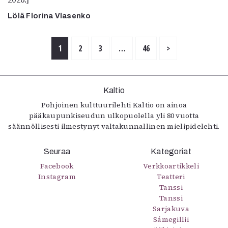
Lölä Florina Vlasenko
1
2
3
…
46
>
Kaltio
Pohjoinen kulttuurilehti Kaltio on ainoa
pääkaupunkiseudun ulkopuolella yli 80 vuotta
säännöllisesti ilmestynyt valtakunnallinen mielipidelehti.
Seuraa
Kategoriat
Facebook
Verkkoartikkeli
Instagram
Teatteri
Tanssi
Tanssi
Sarjakuva
Sámegillii