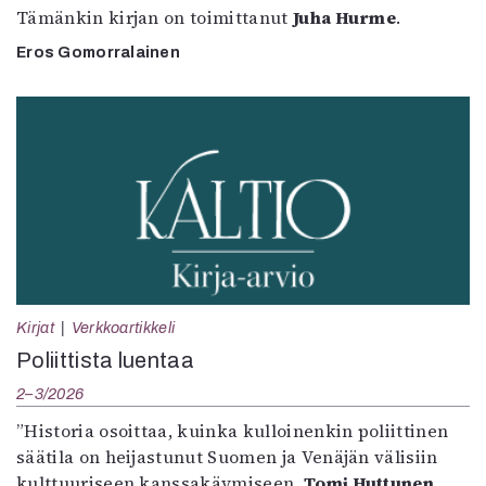
Tämänkin kirjan on toimittanut
Juha Hurme
.
Eros Gomorralainen
Kirjat
Verkkoartikkeli
Poliittista luentaa
2–3/2026
”Historia osoittaa, kuinka kulloinenkin poliittinen
säätila on heijastunut Suomen ja Venäjän välisiin
kulttuuriseen kanssakäymiseen.
Tomi Huttunen