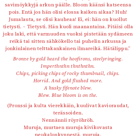
savimöykkyjä arkun päälle. Bloom käänsi katseensa
pois. Entä jos hän olisi elossa kaiken aikaa? Huh!
Jumalauta, se olisi kauheaa! Ei, ei: hän on kuollut
tietysti. – Tietysti. Hän kuoli maanantaina. Pitäisi olla
joku laki, että varmuuden vuoksi pistetään sydämeen
reikä tai sitten sähkökello tai puhelin arkussa ja
jonkinlainen telttakankainen ilmareikä. Hätälippu.”
Bronze by gold heard the hoofirons, steelyringing.
Imperthnthn thnthnthn.
Chips, picking chips of rocky thumbnail, chips.
Horrid. And gold flushed more.
A husky fifenote blew.
Blew. Blue bloom is on the.
(Pronssi ja kulta vierekkäin, kuulivat kavioraudat,
terässoiden.
Nennännii röyröhröh.
Muruja, murtaen muruja kivikovasta
peukalonkynnestä, muruja.