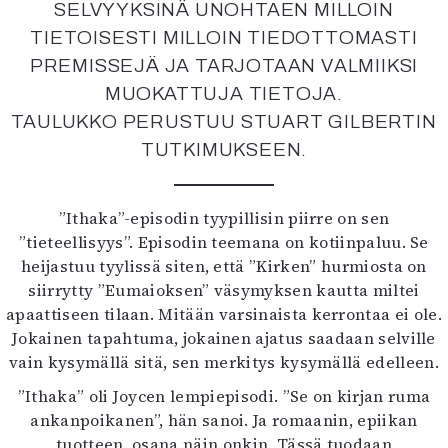
SELVYYKSINÄ UNOHTAEN MILLOIN
TIETOISESTI MILLOIN TIEDOTTOMASTI
PREMISSEJÄ JA TARJOTAAN VALMIIKSI
MUOKATTUJA TIETOJA.
TAULUKKO PERUSTUU STUART GILBERTIN
TUTKIMUKSEEN.
”Ithaka”-episodin tyypillisin piirre on sen
”tieteellisyys”. Episodin teemana on kotiinpaluu. Se
heijastuu tyylissä siten, että ”Kirken” hurmiosta on
siirrytty ”Eumaioksen” väsymyksen kautta miltei
apaattiseen tilaan. Mitään varsinaista kerrontaa ei ole.
Jokainen tapahtuma, jokainen ajatus saadaan selville
vain kysymällä sitä, sen merkitys kysymällä edelleen.
”Ithaka” oli Joycen lempiepisodi. ”Se on kirjan ruma
ankanpoikanen”, hän sanoi. Ja romaanin, epiikan
tuotteen, osana näin onkin. Tässä tuodaan