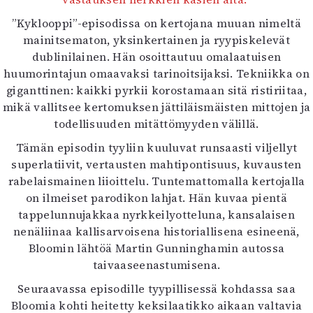
”Kyklooppi”-episodissa on kertojana muuan nimeltä
mainitsematon, yksinkertainen ja ryypiskelevät
dublinilainen. Hän osoittautuu omalaatuisen
huumorintajun omaavaksi tarinoitsijaksi. Tekniikka on
giganttinen: kaikki pyrkii korostamaan sitä ristiriitaa,
mikä vallitsee kertomuksen jättiläismäisten mittojen ja
todellisuuden mitättömyyden välillä.
Tämän episodin tyyliin kuuluvat runsaasti viljellyt
superlatiivit, vertausten mahtipontisuus, kuvausten
rabelaismainen liioittelu. Tuntemattomalla kertojalla
on ilmeiset parodikon lahjat. Hän kuvaa pientä
tappelunnujakkaa nyrkkeilyotteluna, kansalaisen
nenäliinaa kallisarvoisena historiallisena esineenä,
Bloomin lähtöä Martin Gunninghamin autossa
taivaaseenastumisena.
Seuraavassa episodille tyypillisessä kohdassa saa
Bloomia kohti heitetty keksilaatikko aikaan valtavia