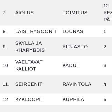
12
7.
AIOLUS
TOIMITUS
KES
PÄ
8.
LAISTRYGOONIT
LOUNAS
1
SKYLLA JA
9.
KIRJASTO
2
KHARYBDIS
VAELTAVAT
10.
KADUT
3
KALLIOT
11.
SEIREENIT
RAVINTOLA
4
12.
KYKLOOPIT
KUPPILA
5