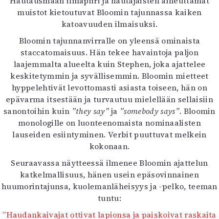
Hautausmaan ilmapiiri ja hautajaisten aiheuttamat
muistot kietoutuvat Bloomin tajunnassa kaiken
katoavuuden ilmaisuksi.
Bloomin tajunnanvirralle on yleensä ominaista
staccatomaisuus. Hän tekee havaintoja paljon
laajemmalta alueelta kuin Stephen, joka ajattelee
keskitetymmin ja syvällisemmin. Bloomin mietteet
hyppelehtivät levottomasti asiasta toiseen, hän on
epävarma itsestään ja turvautuu mielellään sellaisiin
sanontoihin kuin
”they say”
ja
”somebody says”
. Bloomin
monologille on luonteenomaista nominaalisten
lauseiden esiintyminen. Verbit puuttuvat melkein
kokonaan.
Seuraavassa näytteessä ilmenee Bloomin ajattelun
katkelmallisuus, hänen usein epäsovinnainen
huumorintajunsa, kuolemanläheisyys ja -pelko, teeman
tuntu:
”Haudankaivajat ottivat lapionsa ja paiskoivat raskaita