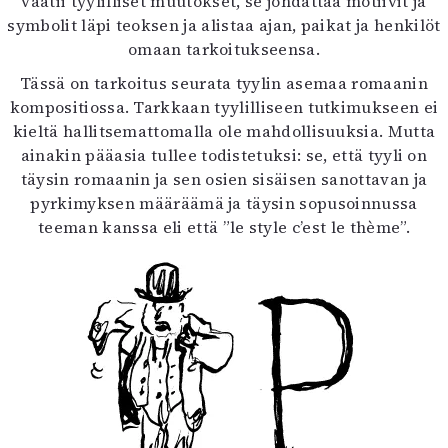
vaatii tyylilliset muutokset, se johdattaa motiivit ja
symbolit läpi teoksen ja alistaa ajan, paikat ja henkilöt
omaan tarkoitukseensa.
Tässä on tarkoitus seurata tyylin asemaa romaanin
kompositiossa. Tarkkaan tyylilliseen tutkimukseen ei
kieltä hallitsemattomalla ole mahdollisuuksia. Mutta
ainakin pääasia tullee todistetuksi: se, että tyyli on
täysin romaanin ja sen osien sisäisen sanottavan ja
pyrkimyksen määräämä ja täysin sopusoinnussa
teeman kanssa eli että ”le style c’est le thème”.