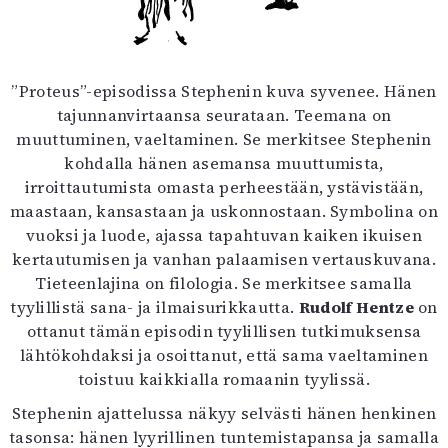
”Proteus”-episodissa Stephenin kuva syvenee. Hänen
tajunnanvirtaansa seurataan. Teemana on
muuttuminen, vaeltaminen. Se merkitsee Stephenin
kohdalla hänen asemansa muuttumista,
irroittautumista omasta perheestään, ystävistään,
maastaan, kansastaan ja uskonnostaan. Symbolina on
vuoksi ja luode, ajassa tapahtuvan kaiken ikuisen
kertautumisen ja vanhan palaamisen vertauskuvana.
Tieteenlajina on filologia. Se merkitsee samalla
tyylillistä sana- ja ilmaisurikkautta.
Rudolf Hentze
on
ottanut tämän episodin tyylillisen tutkimuksensa
lähtökohdaksi ja osoittanut, että sama vaeltaminen
toistuu kaikkialla romaanin tyylissä.
Stephenin ajattelussa näkyy selvästi hänen henkinen
tasonsa: hänen lyyrillinen tuntemistapansa ja samalla