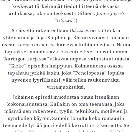
koskevat tärkeimmät tiedot liitteenä olevassa
taulukossa, joka on teoksesta Gilbert:
James Joyce’s
”Ulysses”.
)
Sisäiseltä rakenteeltaan
Odysseus
on kuitenkin
yhtenäinen ja luja. Stephen ja Bloom sivuavat toisiaan
usean kerran ennen ratkaisevaa kohtaamistaan. Nämä
tapaukset muodostavat rakenteelliset nousut ennen
”Auringon karjassa” alkavaa nopeaa valmistautumista
”Kirke”-episodin huippuun. Kolmannessa osassa
tapahtuu jyrkkä lasku, joka ”Penelopessa” lopulta
syvenee lyyrilliseksi, vähitellen raukenevaksi
virranjuoksuksi.
Jokainen episodi muodostaa oman itsenäisen
kokonaisuutensa. Kullakin on oma teemansa, joka
määrää sen rakenteen, tyylin, tekniikan, motiivien ja
symbolien käytön. Samoin lopulta koko romaanin
teema edellyttää juuri edellä kerrottua rakennetta. Se