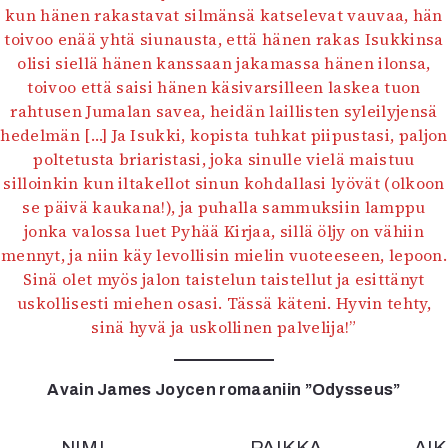
kun hänen rakastavat silmänsä katselevat vauvaa, hän
toivoo enää yhtä siunausta, että hänen rakas Isukkinsa
olisi siellä hänen kanssaan jakamassa hänen ilonsa,
toivoo että saisi hänen käsivarsilleen laskea tuon
rahtusen Jumalan savea, heidän laillisten syleilyjensä
hedelmän […] Ja Isukki, kopista tuhkat piipustasi, paljon
poltetusta briaristasi, joka sinulle vielä maistuu
silloinkin kun iltakellot sinun kohdallasi lyövät (olkoon
se päivä kaukana!), ja puhalla sammuksiin lamppu
jonka valossa luet Pyhää Kirjaa, sillä öljy on vähiin
mennyt, ja niin käy levollisin mielin vuoteeseen, lepoon.
Sinä olet myös jalon taistelun taistellut ja esittänyt
uskollisesti miehen osasi. Tässä käteni. Hyvin tehty,
sinä hyvä ja uskollinen palvelija!”
Avain James Joycen romaaniin ”Odysseus”
NIMI
PAIKKA
AI