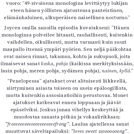
vuoro: ”49-sivuisena monologina levittäytyy lukijan
eteen hänen yöllisten ajatustensa panteistinen,
elämänhaluinen, alkuperäisen naisellinen nocturno.”
Joycen omilla sanoilla episodia kuvatakseni: ”Hänen
monologinsa polveilee hitaasti, rauhallisesti, kuitenkin
vaihdellen, oikullisesti, mutta varmasti kuin suuri
maapallo itsensä ympäri pyörien. Sen neljä pääkohtaa
ovat naisen rinnat, takamus, kohtu ja sukupuoli, joita
ilmaisevat sanat
koska
,
pohja
(kaikissa merkityksissään,
lasin pohja, meren pohja, sydämen pohja),
nainen
,
kyllä
.”
”Penelopessa” ajatukset ovat alituisesti liikkeellä,
siirtyminen asiasta toiseen on usein epäloogillista,
mutta kuitenkin assosiaatioihin perustuvaa. Monet
ajatukset katkeavat ennen loppuaan ja jäävät
epäselviksi. Joskus junan vihellys keskeyttää ja
muodostaa sanasta pitkän ja vokaalirikkaan:
”freeeeeeeeeeeeeeeeeeeefrong”
. Laulua ajatellessa sanat
muuttuvat säveltapailuksi:
”loves sweet ssooooooong”
.