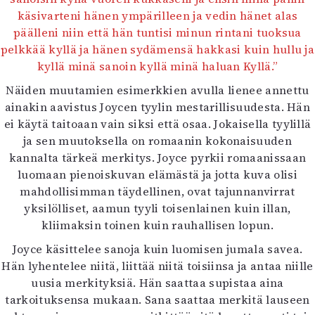
käsivarteni hänen ympärilleen ja vedin hänet alas
päälleni niin että hän tuntisi minun rintani tuoksua
pelkkää kyllä ja hänen sydämensä hakkasi kuin hullu ja
kyllä minä sanoin kyllä minä haluan Kyllä.”
Näiden muutamien esimerkkien avulla lienee annettu
ainakin aavistus Joycen tyylin mestarillisuudesta. Hän
ei käytä taitoaan vain siksi että osaa. Jokaisella tyylillä
ja sen muutoksella on romaanin kokonaisuuden
kannalta tärkeä merkitys. Joyce pyrkii romaanissaan
luomaan pienoiskuvan elämästä ja jotta kuva olisi
mahdollisimman täydellinen, ovat tajunnanvirrat
yksilölliset, aamun tyyli toisenlainen kuin illan,
kliimaksin toinen kuin rauhallisen lopun.
Joyce käsittelee sanoja kuin luomisen jumala savea.
Hän lyhentelee niitä, liittää niitä toisiinsa ja antaa niille
uusia merkityksiä. Hän saattaa supistaa aina
tarkoituksensa mukaan. Sana saattaa merkitä lauseen