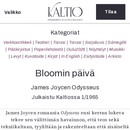
Tilaa
Valikko
Sulje
Kategoriat
Kategoriat
Verkkoartikkeli
Verkkoartikkeli
Teatteri
Tanssi
Tanssi
Sarjakuva
Sámegillii
Teatteri
Pääkirjoitus
Paperilehdestä
Oulu2026
Näyttelyt
Musiikki
Tanssi
Levyt
Kuvataide
Kirjat
In English
Esitystaide
Arkisto
Tanssi
Sarjakuva
Bloomin päivä
Sámegillii
Pääkirjoitus
James Joycen Odysseus
Paperilehdestä
Julkaistu Kaltiossa 1/1965
Oulu2026
Näyttelyt
Musiikki
James Joycen romaania
Odysseus
ensi kerran lukeva
Levyt
tekee sen välittömän havainnon, että teos sekä
Kuvataide
tekniikaltaan, tyyliltään ja rakenteeltaan että sisäiseltä