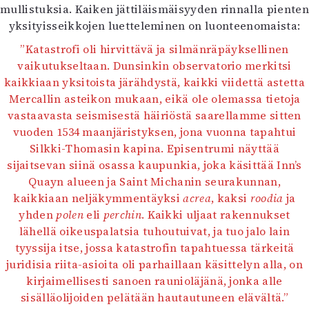
mullistuksia. Kaiken jättiläismäisyyden rinnalla pienten
yksityisseikkojen luetteleminen on luonteenomaista:
”Katastrofi oli hirvittävä ja silmänräpäyksellinen
vaikutukseltaan. Dunsinkin observatorio merkitsi
kaikkiaan yksitoista järähdystä, kaikki viidettä astetta
Mercallin asteikon mukaan, eikä ole olemassa tietoja
vastaavasta seismisestä häiriöstä saarellamme sitten
vuoden 1534 maanjäristyksen, jona vuonna tapahtui
Silkki-Thomasin kapina. Episentrumi näyttää
sijaitsevan siinä osassa kaupunkia, joka käsittää Inn’s
Quayn alueen ja Saint Michanin seurakunnan,
kaikkiaan neljäkymmentäyksi
acrea
, kaksi
roodia
ja
yhden
polen
eli
perchin
. Kaikki uljaat rakennukset
lähellä oikeuspalatsia tuhoutuivat, ja tuo jalo lain
tyyssija itse, jossa katastrofin tapahtuessa tärkeitä
juridisia riita-asioita oli parhaillaan käsittelyn alla, on
kirjaimellisesti sanoen raunioläjänä, jonka alle
sisälläolijoiden pelätään hautautuneen elävältä.”