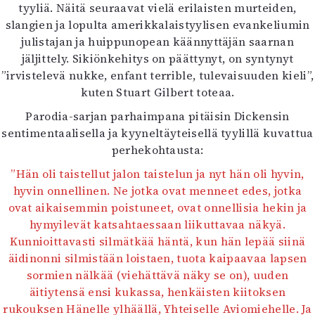
tyyliä. Näitä seuraavat vielä erilaisten murteiden,
slangien ja lopulta amerikkalaistyylisen evankeliumin
julistajan ja huippunopean käännyttäjän saarnan
jäljittely. Sikiönkehitys on päättynyt, on syntynyt
”irvistelevä nukke, enfant terrible, tulevaisuuden kieli”,
kuten Stuart Gilbert toteaa.
Parodia-sarjan parhaimpana pitäisin Dickensin
sentimentaalisella ja kyyneltäyteisellä tyylillä kuvattua
perhekohtausta:
”Hän oli taistellut jalon taistelun ja nyt hän oli hyvin,
hyvin onnellinen. Ne jotka ovat menneet edes, jotka
ovat aikaisemmin poistuneet, ovat onnellisia hekin ja
hymyilevät katsahtaessaan liikuttavaa näkyä.
Kunnioittavasti silmätkää häntä, kun hän lepää siinä
äidinonni silmistään loistaen, tuota kaipaavaa lapsen
sormien nälkää (viehättävä näky se on), uuden
äitiytensä ensi kukassa, henkäisten kiitoksen
rukouksen Hänelle ylhäällä, Yhteiselle Aviomiehelle. Ja