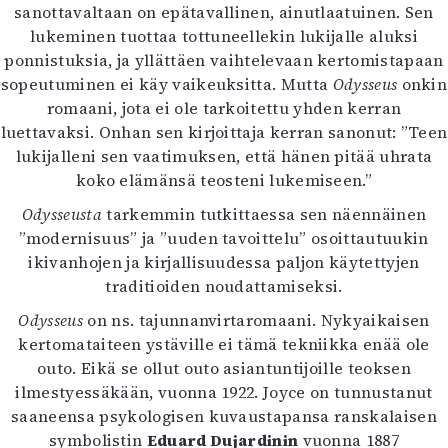
Kirjat
sanottavaltaan on epätavallinen, ainutlaatuinen. Sen
In English
lukeminen tuottaa tottuneellekin lukijalle aluksi
Esitystaide
ponnistuksia, ja yllättäen vaihtelevaan kertomistapaan
Arkisto
sopeutuminen ei käy vaikeuksitta. Mutta
Odysseus
onkin
romaani, jota ei ole tarkoitettu yhden kerran
luettavaksi. Onhan sen kirjoittaja kerran sanonut: ”Teen
Lehdet
lukijalleni sen vaatimuksen, että hänen pitää uhrata
4/2026
koko elämänsä teosteni lukemiseen.”
2–3/2026
Odysseusta
tarkemmin tutkittaessa sen näennäinen
1/2026
”modernisuus” ja ”uuden tavoittelu” osoittautuukin
6/2025
ikivanhojen ja kirjallisuudessa paljon käytettyjen
5/2025 saame
traditioiden noudattamiseksi.
5/2025
Lehtiarkisto
Odysseus
on ns. tajunnanvirtaromaani. Nykyaikaisen
kertomataiteen ystäville ei tämä tekniikka enää ole
Info
outo. Eikä se ollut outo asiantuntijoille teoksen
ilmestyessäkään, vuonna 1922. Joyce on tunnustanut
Tilaus ja irtonumerot
saaneensa psykologisen kuvaustapansa ranskalaisen
Yhteistyössä
symbolistin
Eduard Dujardinin
vuonna 1887
Toimitus