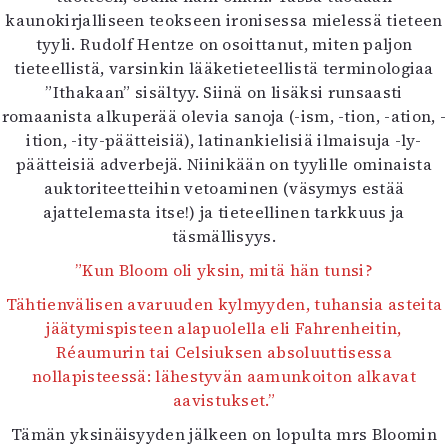
kaunokirjalliseen teokseen ironisessa mielessä tieteen
tyyli. Rudolf Hentze on osoittanut, miten paljon
tieteellistä, varsinkin lääketieteellistä terminologiaa
”Ithakaan” sisältyy. Siinä on lisäksi runsaasti
romaanista alkuperää olevia sanoja (-ism, -tion, -ation, -
ition, -ity-päätteisiä), latinankielisiä ilmaisuja -ly-
päätteisiä adverbejä. Niinikään on tyylille ominaista
auktoriteetteihin vetoaminen (väsymys estää
ajattelemasta itse!) ja tieteellinen tarkkuus ja
täsmällisyys.
”Kun Bloom oli yksin, mitä hän tunsi?
Tähtienvälisen avaruuden kylmyyden, tuhansia asteita
jäätymispisteen alapuolella eli Fahrenheitin,
Réaumurin tai Celsiuksen absoluuttisessa
nollapisteessä: lähestyvän aamunkoiton alkavat
aavistukset.”
Tämän yksinäisyyden jälkeen on lopulta mrs Bloomin