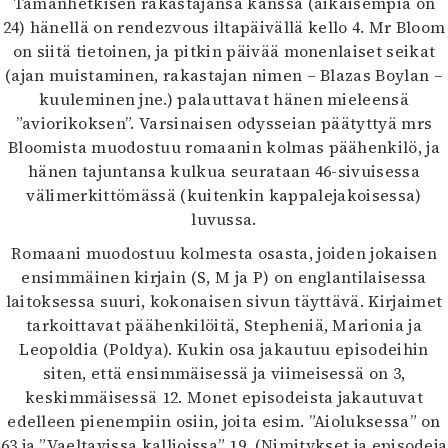
Tämänhetkisen rakastajansa kanssa (aikaisempia on
24) hänellä on rendezvous iltapäivällä kello 4. Mr Bloom
on siitä tietoinen, ja pitkin päivää monenlaiset seikat
(ajan muistaminen, rakastajan nimen – Blazas Boylan –
kuuleminen jne.) palauttavat hänen mieleensä
”aviorikoksen”. Varsinaisen odysseian päätyttyä mrs
Bloomista muodostuu romaanin kolmas päähenkilö, ja
hänen tajuntansa kulkua seurataan 46-sivuisessa
välimerkittömässä (kuitenkin kappalejakoisessa)
luvussa.
Romaani muodostuu kolmesta osasta, joiden jokaisen
ensimmäinen kirjain (S, M ja P) on englantilaisessa
laitoksessa suuri, kokonaisen sivun täyttävä. Kirjaimet
tarkoittavat päähenkilöitä, Stepheniä, Marionia ja
Leopoldia (Poldya). Kukin osa jakautuu episodeihin
siten, että ensimmäisessä ja viimeisessä on 3,
keskimmäisessä 12. Monet episodeista jakautuvat
edelleen pienempiin osiin, joita esim. ”Aioluksessa” on
63 ja ”Vaeltavissa kallioissa” 19. (Nimitykset ja episodeja