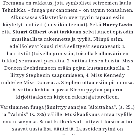
Teemana on rakkaus, jota symbolisoi seireenien laulu.
Tekniikka – fuuga per canonem – on täysin tonaalinen.
Alkuosassa väläytetään uvertyyrin tapaan esiin
käytetyt motiivit (musiikin teemat). Sekä
Harry Levin
että
Stuart Gilbert
ovat tarkkaan selvittäneet episodin
musikaalista rakennetta ja tyyliä. Niinpä esim.
edelläolevat kuusi riviä selittyvät seuraavasti: 1.
baaritytöt (toisella pronssin, toisella kullanvärinen
tukka) seuraavat paraatia. 2. viittaa toisen heistä, Miss
Doucen ilvehtimiseen erään pojan kustannuksella. 3.
liittyy Stephenin saapumiseen, 4. Miss Kennedy
nuhtelee Miss Doucea. 5. Stephen ottaa esiin piippunsa.
6. viittaa kohtaan, jossa Bloom pyytää paperia
kirjoittaakseen kirjeen rakastajattarelleen.
Varsinainen fuuga jännittyy sanojen ”Aloittakaa”, (s. 251)
ja ”Valmis” (s. 286) välille. Musikaalisuus antaa tyylille
oman sävynsä. Sanat katkeilevat, liittyvät toisiinsa tai
saavat uusia lisä-äänteitä. Lauseiden rytmi on