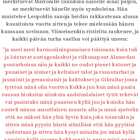
merkitsevät Marionille (niinkuin naiselle aina) paljon,
ne merkitsevät hänelle myös symboleina. Hän
muistelee Leopoldin sanoja heidän rakkautensa alussa
kuusitoista vuotta sitten ja tekee mielessään hänen
kanssaan sovinnon. Viimeinenkin ristiriita raukenee, ja
kaikki päivän turha vaellus voi päättyä uneen:
”ja meri meri karmosiininpunainen toisinaan kuin tuli
ja loistavat auringonlaskut ja viikunapuut Alamedan
puutarhoissa niin ja kaikki ne oudot pienet katuset ja
punaiset ja siniset ja keltaiset talot ja ruusutarhat ja
jasmiinit ja geraaniumit ja kaktukset ja Gibraltar jossa
tyttönä minä olin vuorten Kukka juu kun minä panin
ruusun hiuksiini niinkuin andalusialaiset tytöt tekevät
vai panisinko minä punaisen kyllä juu ja kuinka hän
suuteli minua maurilaisen muurin alla ja minä ajattelin
että no miksei hän yhtä hyvin kuin joku toinenkin ja
sitten minä pyysin häntä silmilläni että hän pyytäisi
uudestaan ja sitten hän kysyi minulta jos minä kyllä
sanoisin kyllä vuoren kukkaseni ja ensin minä panin