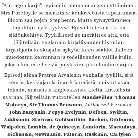
”Auringon karja” -episodin teemana on synnyttäminen.
Mrs Purefoylle se merkitsee konkreettista tapahtumaa.
Bloom saa pojan, Stephenin. Mutta synnyttäminen
tapahtuu myös tyylissä. Episodin tekniikka on
sikiönkehitys. Tyylillisesti se merkitsee sitä, että
jäljitellään Englannin kirjallisuudenhistorian
kirjailijoita keskiajalta nykyhetkeen saakka. Jälleen
muodostuu kerronnan ja todellisuuden välille kuilu,
joka tekee edellisestä poistavien parodioiden sarjan.
Episodi alkaa Fratres Arvalesin vanhalla tyylillä, sitä
seuraa keskiajan latinan käännöstä muistuttavaa
tekstiä, muinaista anglosaksista kieltä, kirkollista
saarnaa. Jäljitellään vuorotellen
Mandevillen
,
Thomas
Maloryn
,
Sir Thomas Brownen
,
Authorised Versionin
,
John Bunyanin
,
Pepys-Evelynin
,
Defoen
,
Swiftin
,
Addisonin
,
Sternen
,
Goldsmithin
,
Burken
,
Gibbonin
,
Walpolen
,
Lambin
,
de Quinceyn
,
Landorin
,
Macaulayn
,
Dickensin
,
Newmanin
,
Paterin
,
Ruskinin
,
Carlylen