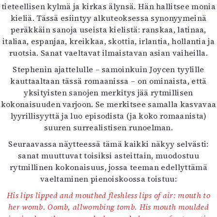
tieteellisen kylmä ja kirkas älynsä. Hän hallitsee monia
kieliä. Tässä esiintyy alkuteoksessa synonyymeinä
peräkkäin sanoja useista kielistä: ranskaa, latinaa,
italiaa, espanjaa, kreikkaa, skottia, irlantia, hollantia ja
ruotsia. Sanat vaeltavat ilmaistavan asian vaiheilla.
Stephenin ajattelulle – samoinkuin Joycen tyylille
kauttaaltaan tässä romaanissa – on ominaista, että
yksityisten sanojen merkitys jää rytmillisen
kokonaisuuden varjoon. Se merkitsee samalla kasvavaa
lyyrillisyyttä ja luo episodista (ja koko romaanista)
suuren surrealistisen runoelman.
Seuraavassa näytteessä tämä kaikki näkyy selvästi:
sanat muuttuvat toisiksi asteittain, muodostuu
rytmillinen kokonaisuus, jossa teeman edellyttämä
vaeltaminen pienoiskoossa toistuu:
His lips lipped and mouthed fleshless lips of air: mouth to
her womb. Oomb, allwombing tomb. His mouth moulded