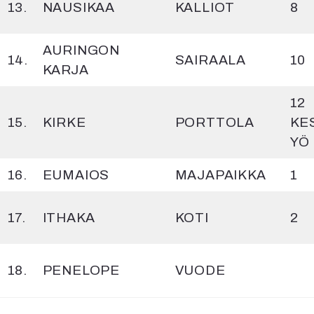
13.
NAUSIKAA
KALLIOT
8
AURINGON
14.
SAIRAALA
10
KARJA
12
15.
KIRKE
PORTTOLA
KES
YÖ
16.
EUMAIOS
MAJAPAIKKA
1
17.
ITHAKA
KOTI
2
18.
PENELOPE
VUODE