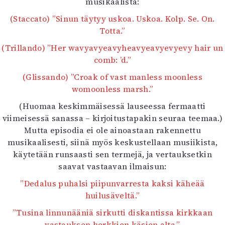
musikaalista:
(Staccato) ”Sinun täytyy uskoa. Uskoa. Kolp. Se. On.
Totta.”
(Trillando) ”Her wavyavyeavyheavyeavyevyevy hair un
comb: ’d.”
(Glissando) ”Croak of vast manless moonless
womoonless marsh.”
(Huomaa keskimmäisessä lauseessa fermaatti
viimeisessä sanassa – kirjoitustapakin seuraa teemaa.)
Mutta episodia ei ole ainoastaan rakennettu
musikaalisesti, siinä myös keskustellaan musiikista,
käytetään runsaasti sen termejä, ja vertauksetkin
saavat vastaavan ilmaisun:
”Dedalus puhalsi piipunvarresta kaksi käheää
huilusäveltä.”
”Tusina linnunääniä sirkutti diskantissa kirkkaan
vastauksen herkkien käsien alta.”