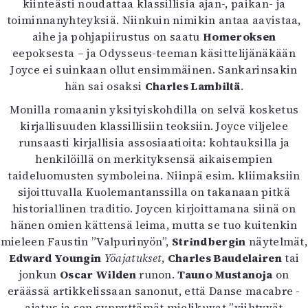
kiinteästi noudattaa klassillisia ajan-, paikan- ja
toiminnanyhteyksiä. Niinkuin nimikin antaa aavistaa,
aihe ja pohjapiirustus on saatu
Homeroksen
eepoksesta – ja Odysseus-teeman käsittelijänäkään
Joyce ei suinkaan ollut ensimmäinen. Sankarinsakin
hän sai osaksi
Charles Lambiltä
.
Monilla romaanin yksityiskohdilla on selvä kosketus
kirjallisuuden klassillisiin teoksiin. Joyce viljelee
runsaasti kirjallisia assosiaatioita: kohtauksilla ja
henkilöillä on merkityksensä aikaisempien
taideluomusten symboleina. Niinpä esim. kliimaksiin
sijoittuvalla Kuolemantanssilla on takanaan pitkä
historiallinen traditio. Joycen kirjoittamana siinä on
hänen omien kättensä leima, mutta se tuo kuitenkin
mieleen Faustin ”Valpurinyön”,
Strindbergin
näytelmät,
Edward Youngin
Yöajatukset
,
Charles Baudelairen
tai
jonkun
Oscar Wilden
runon.
Tauno Mustanoja
on
eräässä artikkelissaan sanonut, että Danse macabre -
ajatus ja sen synnyttämät mielikuvat ”viihtyvät