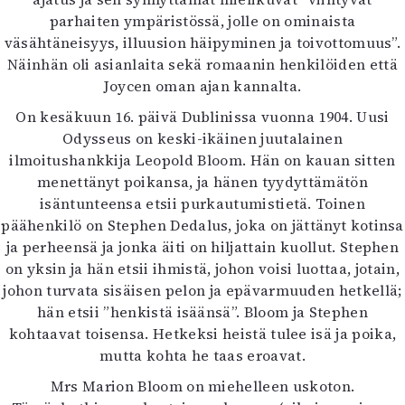
parhaiten ympäristössä, jolle on ominaista
väsähtäneisyys, illuusion häipyminen ja toivottomuus”.
Näinhän oli asianlaita sekä romaanin henkilöiden että
Joycen oman ajan kannalta.
On kesäkuun 16. päivä Dublinissa vuonna 1904. Uusi
Odysseus on keski-ikäinen juutalainen
ilmoitushankkija Leopold Bloom. Hän on kauan sitten
menettänyt poikansa, ja hänen tyydyttämätön
isäntunteensa etsii purkautumistietä. Toinen
päähenkilö on Stephen Dedalus, joka on jättänyt kotinsa
ja perheensä ja jonka äiti on hiljattain kuollut. Stephen
on yksin ja hän etsii ihmistä, johon voisi luottaa, jotain,
johon turvata sisäisen pelon ja epävarmuuden hetkellä;
hän etsii ”henkistä isäänsä”. Bloom ja Stephen
kohtaavat toisensa. Hetkeksi heistä tulee isä ja poika,
mutta kohta he taas eroavat.
Mrs Marion Bloom on miehelleen uskoton.