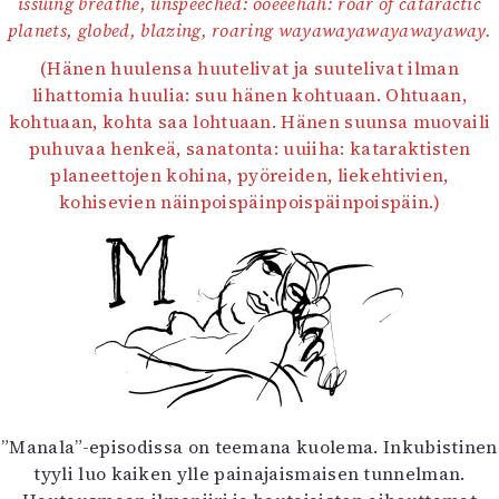
issuing breathe, unspeeched: ooeeehah: roar of cataractic
planets, globed, blazing, roaring wayawayawayawayaway.
(Hänen huulensa huutelivat ja suutelivat ilman
lihattomia huulia: suu hänen kohtuaan. Ohtuaan,
kohtuaan, kohta saa lohtuaan. Hänen suunsa muovaili
puhuvaa henkeä, sanatonta: uuiiha: kataraktisten
planeettojen kohina, pyöreiden, liekehtivien,
kohisevien näinpoispäinpoispäinpoispäin.)
”Manala”-episodissa on teemana kuolema. Inkubistinen
tyyli luo kaiken ylle painajaismaisen tunnelman.