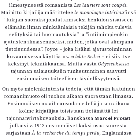
ilmestyneestä romaanista
Les lauriers sont coupés
.
Mediatiedot
Mainittu kirjailija määrittelee
le monoloque intérieur
’insä
Kaltio ry
”lukijan suoraksi johdattamiseksi henkilön sisäiseen
elämään ilman minkäänlaisia tekijän taholta tulevia
selityksiä tai huomautuksia” ja ”intiimimpienkin
ajatusten ilmaisemiseksi, niiden, jotka ovat alimpana
tietoisuudessa”. Joyce – joka lisäksi ajatustoiminnan
kuvaamisessa käyttää ns.
erlebte Redeä
– ei siis itse
keksinyt tekniikkaansa. Mutta vasta
Odysseuksessa
tajunnan salaisuuksiin tunkeutuminen saavutti
ensimmäisen taiteellisen täydellisyytensä.
On myös mielenkiintoista todeta, että tämän laatuinen
romaanimuoto oli tuohon aikaan suorastaan ilmassa.
Ensimmäisen maailmansodan edellä ja sen aikana
kolme kirjailijaa toisistaan tietämättä loi
tajunnanvirtakuvauksia. Ranskassa
Marcel Proust
julkaisi v. 1913 ensimmäiset kaksi osaa suuresta
sarjastaan
À la recherche du temps perdu
, Englannissa