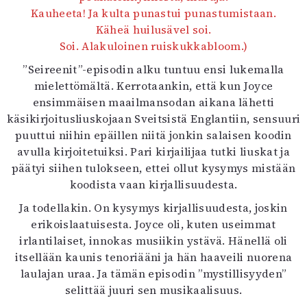
Kauheeta! Ja kulta punastui punastumistaan.
Käheä huilusävel soi.
Soi. Alakuloinen ruiskukkabloom.)
”Seireenit”-episodin alku tuntuu ensi lukemalla
mielettömältä. Kerrotaankin, että kun Joyce
ensimmäisen maailmansodan aikana lähetti
käsikirjoitusliuskojaan Sveitsistä Englantiin, sensuuri
puuttui niihin epäillen niitä jonkin salaisen koodin
avulla kirjoitetuiksi. Pari kirjailijaa tutki liuskat ja
päätyi siihen tulokseen, ettei ollut kysymys mistään
koodista vaan kirjallisuudesta.
Ja todellakin. On kysymys kirjallisuudesta, joskin
erikoislaatuisesta. Joyce oli, kuten useimmat
irlantilaiset, innokas musiikin ystävä. Hänellä oli
itsellään kaunis tenoriääni ja hän haaveili nuorena
laulajan uraa. Ja tämän episodin ”mystillisyyden”
selittää juuri sen musikaalisuus.