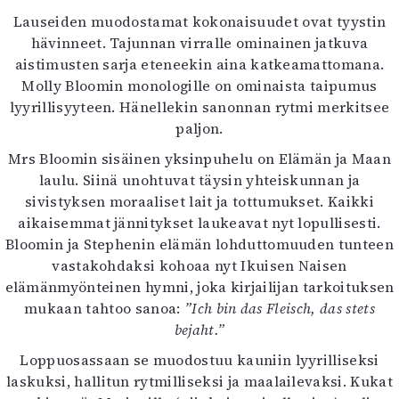
Lauseiden muodostamat kokonaisuudet ovat tyystin
hävinneet. Tajunnan virralle ominainen jatkuva
aistimusten sarja eteneekin aina katkeamattomana.
Molly Bloomin monologille on ominaista taipumus
lyyrillisyyteen. Hänellekin sanonnan rytmi merkitsee
paljon.
Mrs Bloomin sisäinen yksinpuhelu on Elämän ja Maan
laulu. Siinä unohtuvat täysin yhteiskunnan ja
sivistyksen moraaliset lait ja tottumukset. Kaikki
aikaisemmat jännitykset laukeavat nyt lopullisesti.
Bloomin ja Stephenin elämän lohduttomuuden tunteen
vastakohdaksi kohoaa nyt Ikuisen Naisen
elämänmyönteinen hymni, joka kirjailijan tarkoituksen
mukaan tahtoo sanoa:
”Ich bin das Fleisch, das stets
bejaht.”
Loppuosassaan se muodostuu kauniin lyyrilliseksi
laskuksi, hallitun rytmilliseksi ja maalailevaksi. Kukat