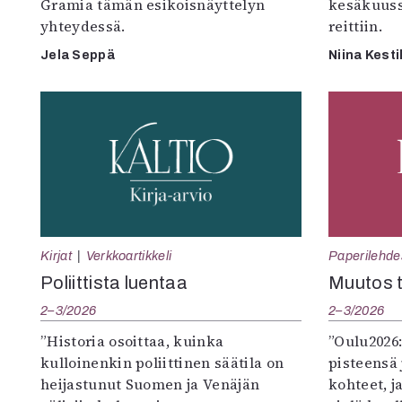
Gramia tämän esikoisnäyttelyn
kesäkuus
yhteydessä.
reittiin.
Jela Seppä
Niina Kesti
Kirjat
Verkkoartikkeli
Paperilehde
Poliittista luentaa
Muutos t
2–3/2026
2–3/2026
”Historia osoittaa, kuinka
”Oulu2026
kulloinenkin poliittinen säätila on
pisteensä 
heijastunut Suomen ja Venäjän
kohteet, j