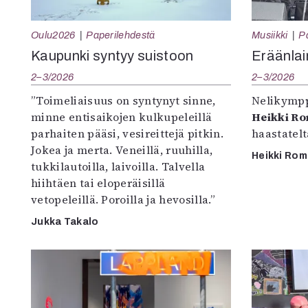
Oulu2026
Paperilehdestä
Musiikki
P
Kaupunki syntyy suistoon
Eräänlai
2–3/2026
2–3/2026
”Toimeliaisuus on syntynyt sinne,
Nelikympp
minne entisaikojen kulkupeleillä
Heikki R
parhaiten pääsi, vesireittejä pitkin.
haastatel
Jokea ja merta. Veneillä, ruuhilla,
Heikki Ro
tukkilautoilla, laivoilla. Talvella
hiihtäen tai eloperäisillä
vetopeleillä. Poroilla ja hevosilla.”
Jukka Takalo