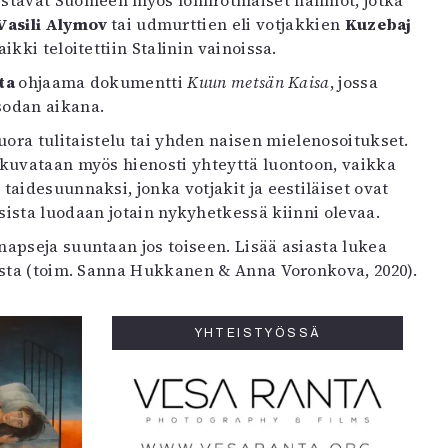
distävät Suomeen myös lönnrotmaiset hahmot, jotka
Vasili Alymov
tai udmurttien eli votjakkien
Kuzebaj
kki teloitettiin Stalinin vainoissa.
sta
ohjaama dokumentti
Kuun metsän Kaisa
, jossa
sodan aikana.
ora tulitaistelu tai yhden naisen mielenosoitukset.
uvataan myös hienosti yhteyttä luontoon, vaikka
aidesuunnaksi, jonka votjakit ja eestiläiset ovat
ista luodaan jotain nykyhetkessä kiinni olevaa.
napseja suuntaan jos toiseen. Lisää asiasta lukea
ta (toim. Sanna Hukkanen & Anna Voronkova, 2020).
YHTEISTYÖSSÄ