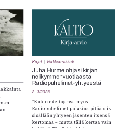
Kirjat
Verkkoartikkeli
Juha Hurme ohjasi kirjan
nelikymmenvuotiaasta
Radiopuhelimet-yhtyeestä
makkainta
2–3/2026
n
”Kuten edeltäjänsä myös
iman
Radiopuhelimet palasina pitää siis
vän
sisällään yhtyeen jäsenten itsensä
kertomaa – mutta tällä kertaa vain