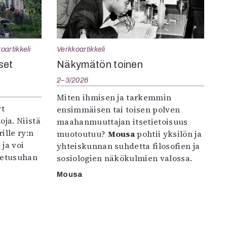
oartikkeli
Verkkoartikkeli
set
Näkymätön toinen
2–3/2026
Miten ihmisen ja tarkemmin
yt
ensimmäisen tai toisen polven
oja. Niistä
maahanmuuttajan itsetietoisuus
ille ry:n
muotoutuu?
Mousa
pohtii yksilön ja
ja voi
yhteiskunnan suhdetta filosofien ja
petusuhan
sosiologien näkökulmien valossa.
Mousa