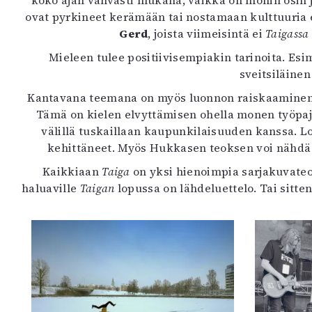
koko ajan vahvasti mukana, vaikka on monin osin 
ovat pyrkineet kerämään tai nostamaan kulttuuria 
Gerd
, joista viimeisintä ei
Taigass
Mieleen tulee positiivisempiakin tarinoita. Es
sveitsiläinen 
Kantavana teemana on myös luonnon raiskaaminen ja 
Tämä on kielen elvyttämisen ohella monen työpa
välillä tuskaillaan kaupunkilaisuuden kanssa. Lo
kehittäneet. Myös Hukkasen teoksen voi nähdä o
Kaikkiaan
Taiga
on yksi hienoimpia sarjakuvateok
haluaville
Taigan
lopussa on lähdeluettelo. Tai sitte