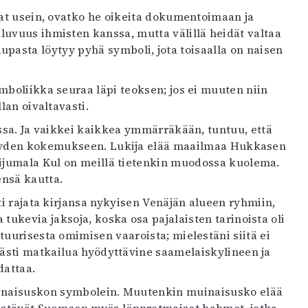
vat usein, ovatko he oikeita dokumentoimaan ja
luvuus ihmisten kanssa, mutta välillä heidät valtaa
asta löytyy pyhä symboli, jota toisaalla on naisen
boliikka seuraa läpi teoksen; jos ei muuten niin
llan oivaltavasti.
ssa. Ja vaikkei kaikkea ymmärräkään, tuntuu, että
lisyyden kokemukseen. Lukija elää maailmaa Hukkasen
sijumala Kul on meillä tietenkin muodossa kuolema.
ensä kautta.
ti rajata kirjansa nykyisen Venäjän alueen ryhmiin,
 tukevia jaksoja, koska osa pajalaisten tarinoista oli
uurisesta omimisen vaaroista; mielestäni siitä ei
keästi matkailua hyödyttävine saamelaiskylineen ja
dattaa.
uinaisuskon symbolein. Muutenkin muinaisusko elää