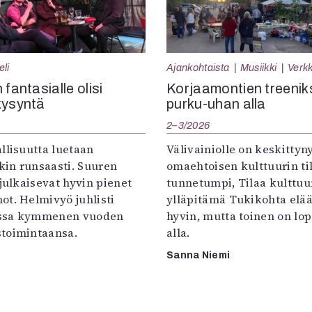
eli
Ajankohtaista
Musiikki
Verkk
 fantasialle olisi
Korjaamontien treenik
kysyntä
purku-uhan alla
2–3/2026
llisuutta luetaan
Välivainiolle on keskittyn
in runsaasti. Suuren
omaehtoisen kulttuurin til
 julkaisevat hyvin pienet
tunnetumpi, Tilaa kulttuur
ot. Helmivyö juhlisti
ylläpitämä Tukikohta elää 
ssa kymmenen vuoden
hyvin, mutta toinen on lo
toimintaansa.
alla.
Sanna Niemi