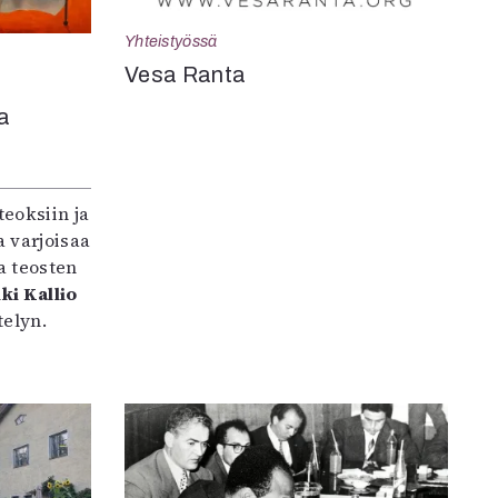
Yhteistyössä
Vesa Ranta
a
teoksiin ja
 varjoisaa
a teosten
ki Kallio
elyn.