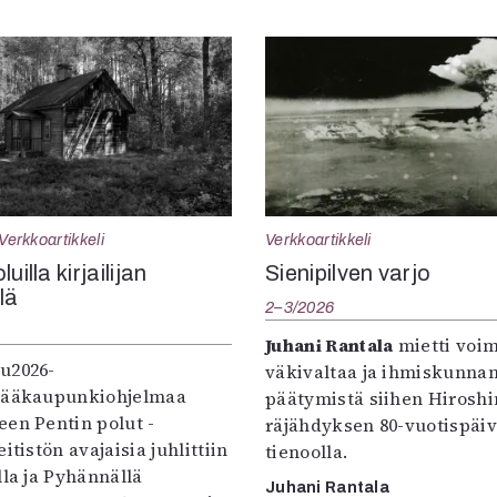
Verkkoartikkeli
Verkkoartikkeli
uilla kirjailijan
Sienipilven varjo
llä
2–3/2026
Juhani Rantala
mietti voi
u2026-
väkivaltaa ja ihmiskunna
pääkaupunkiohjelmaa
päätymistä siihen Hirosh
een Pentin polut -
räjähdyksen 80-vuotispäi
itistön avajaisia juhlittiin
tienoolla.
lla ja Pyhännällä
Juhani Rantala