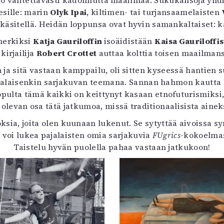
jo valitettavasti kadonnutta maailmaa. Sukukansoja yh
esille: marin
Olyk Ipai
, kiltimen- tai turjansaamelaisten
a
käsitellä. Heidän loppunsa ovat hyvin samankaltaiset: kai
imerkiksi
Katja Gauriloffin
isoäidistään
Kaisa Gauriloffi
kirjailija
Robert Crottet
auttaa kolttia toisen maailman
sitä vastaan kamppailu, oli sitten kyseessä hantien su
jalaisenkin sarjakuvan teemana. Sannan hahmon kautta k
pulta tämä kaikki on keittynyt kasaan etnofuturismiksi, t
levan osa tätä jatkumoa, missä traditionaalisista aineks
sia, joita olen kuunaan lukenut. Se sytyttää aivoissa sy
n voi lukea pajalaisten omia sarjakuvia
FUgrics
-kokoelmas
Taistelu hyvän puolella pahaa vastaan jatkukoon!