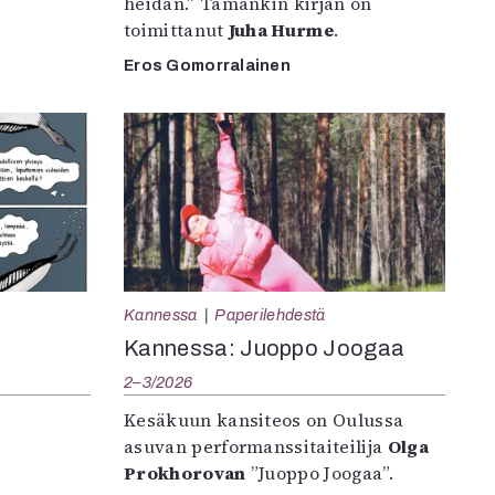
heidän.” Tämänkin kirjan on
toimittanut
Juha Hurme
.
Eros Gomorralainen
Kannessa
Paperilehdestä
Kannessa: Juoppo Joogaa
2–3/2026
Kesäkuun kansiteos on Oulussa
asuvan performanssitaiteilija
Olga
Prokhorovan
”Juoppo Joogaa”.