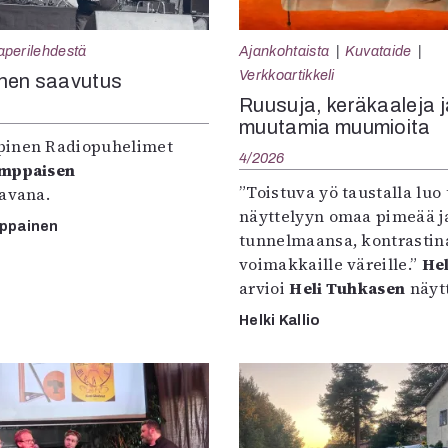
aperilehdestä
Ajankohtaista
Kuvataide
Verkkoartikkeli
nen saavutus
Ruusuja, keräkaaleja j
muutamia muumioita
inen Radiopuhelimet
4/2026
omppaisen
”Toistuva yö taustalla luo 
tavana.
näyttelyyn omaa pimeää ja
mppainen
tunnelmaansa, kontrastin
voimakkaille väreille.”
Hel
arvioi
Heli Tuhkasen
näytt
Helki Kallio