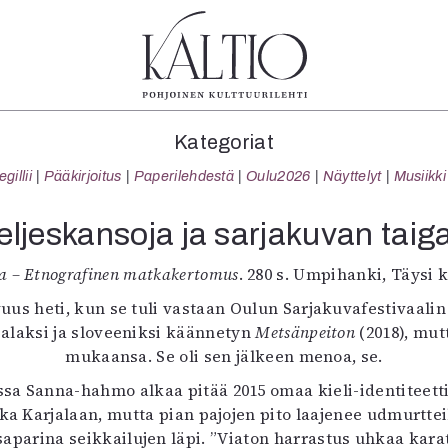
tegoriat
Lehdet
Info
Kategoriat
koartikkeli
4/2026
Tilaus j
illii
Pääkirjoitus
Paperilehdestä
Oulu2026
Näyttelyt
Musiikki
Teatteri
2–3/2026
irtonume
Tanssi
1/2026
Yhteistyö
eljeskansoja ja sarjakuvan taig
Tanssi
6/2025
Toimitu
arjakuva
5/2025 saame
Mediatie
a – Etnografinen matkakertomus
. 280 s. Umpihanki, Täysi 
ámegillii
5/2025
Kaltio r
vuus heti, kun se tuli vastaan Oulun Sarjakuvafestivaali
äkirjoitus
Lehtiarkisto
jalaksi ja sloveeniksi käännetyn
Metsänpeiton
(2018), mu
erilehdestä
mukaansa. Se oli sen jälkeen menoa, se.
Oulu2026
ssa Sanna-hahmo alkaa pitää 2015 omaa kieli-identiteetti
Näyttelyt
ikka Karjalaan, mutta pian pajojen pito laajenee udmurtt
Musiikki
parina seikkailujen läpi. ”Viaton harrastus uhkaa karata 
Levyt