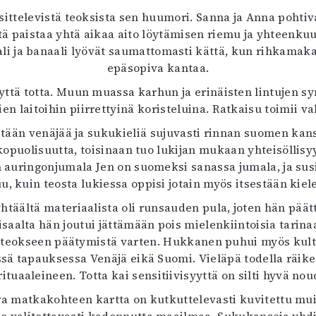
uvataide
ittelevistä teoksista sen huumori. Sanna ja Anna pohti
Kirjat
ä paistaa yhtä aikaa aito löytämisen riemu ja yhteenkuu
n English
ja banaali lyövät saumattomasti kättä, kun rihkamakaup
sitystaide
epäsopiva kantaa.
Arkisto
ttä totta. Muun muassa karhun ja erinäisten lintujen sym
ien laitoihin piirrettyinä koristeluina. Ratkaisu toimii va
etään venäjää ja sukukieliä sujuvasti rinnan suomen kan
lkopuolisuutta, toisinaan tuo lukijan mukaan yhteisöl
 auringonjumala Jen on suomeksi sanassa jumala, ja su
u, kuin teosta lukiessa oppisi jotain myös itsestään kiel
htäältä materiaalista oli runsauden pula, joten hän päät
isaalta hän joutui jättämään pois mielenkiintoisia tarinaa
en teokseen päätymistä varten. Hukkanen puhui myös kultt
tässä tapauksessa Venäjä eikä Suomi. Vieläpä todella räi
ituaaleineen. Totta kai sensitiivisyyttä on silti hyvä nou
va matkakohteen kartta on kutkuttelevasti kuvitettu m