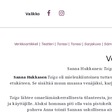
Sulje
Valikko
Ka
Verk
Verkkoartikkeli
Teatteri
Tanssi
Tanssi
Sarjakuva
Sámeg
V
S
Sanna Hukkanen:
Taig
S
Sanna Hukkasen
Taiga
oli mielenkiintoinen tutta
Pä
etukäteen. Se sisältää muun muassa venäjäksi, kar
Pap
Taiga
lähtee omaelämänkerrallisesta tilanteesta, jo
ja käyttäjille. Aluksi homman piti olla vain pistoke
puhuva Anna toimii Sannan uskollisena aisa