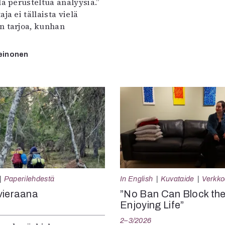
la perusteltua analyysiä.”
ja ei tällaista vielä
n tarjoa, kunhan
einonen
Paperilehdestä
In English
Kuvataide
Verkkoa
vieraana
”No Ban Can Block th
Enjoying Life”
2–3/2026