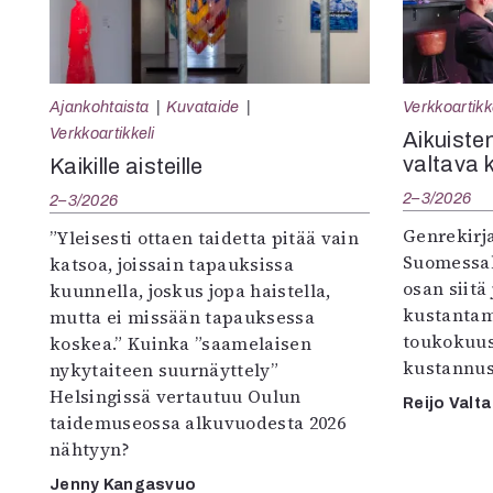
Ajankohtaista
Kuvataide
Verkkoartikk
Verkkoartikkeli
Aikuisten
valtava 
Kaikille aisteille
2–3/2026
2–3/2026
Genrekirja
”Yleisesti ottaen taidetta pitää vain
Suomessak
katsoa, joissain tapauksissa
osan siitä
kuunnella, joskus jopa haistella,
kustantam
mutta ei missään tapauksessa
toukokuu
koskea.” Kuinka ”saamelaisen
kustannus
nykytaiteen suurnäyttely”
Helsingissä vertautuu Oulun
Reijo Valta
taidemuseossa alkuvuodesta 2026
nähtyyn?
Jenny Kangasvuo