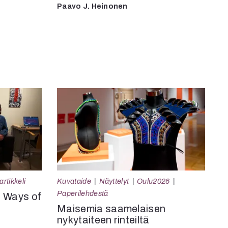
Paavo J. Heinonen
rtikkeli
Kuvataide
Näyttelyt
Oulu2026
Paperilehdestä
e Ways of
Maisemia saamelaisen
nykytaiteen rinteiltä