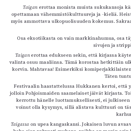
K
Taigan
erottaa monista muista sukukansoja käs
opettamaan vähemmistökulttuureja ja -kieliä. Heist
I
myös ammottava ulkopuolisuuden kokemus. Sakraali 
E
Osa eksotiikasta on vain markkinahumua, osa täy
sivujen ja stripp
Taigan
erottaa edukseen sekin, että kirjassa käyt
valinta osuu maaliinsa. Tämä korostaa hetkittäin u
korvin. Mahtavaa! Esimerkiksi komiperjakkilaisten
Täten tuntu
Festivaalin haastattelussa Hukkanen kertoi, että y
jolloin Pohjoismaiden saamelaiset jäivät kirjasta. To
kerrottu hänelle luottamuksellisesti, ei julkise
voinut olla kysymys, sillä alistava kulttuuri on 
karhur
Taigassa
on upea kangaskansi. Jokaisen luvun avaa