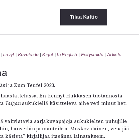
Tilaa
Kaltio
a
Levyt
Kuvataide
Kirjat
In English
Esitystaide
Arkisto
rot
ssä
aa
s
dot
käsi ja Zum Teufel 2023.
y
n haastattelussa. En tiennyt Hukkasen tuotannosta
tta
Taigan
sukukieliä käsittelevä aihe veti minut heti
ä vahvistavia sarjakuvapajoja sukukielten puhujille
eihin, hanseihin ja manteihin. Moskovalainen, venäjää
käsistä” kirjailijaa itseänsä lainatakseni.