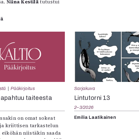
sa.
Niina Kestilä
tutustui
lä
Sarjakuva
stä
Pääkirjoitus
Lintutorni 13
apahtuu taiteesta
2–3/2026
:ssakin on omat sokeat
Emilia Laatikainen
ja kriittisen tarkastelun
a eiköhän niistäkin saada