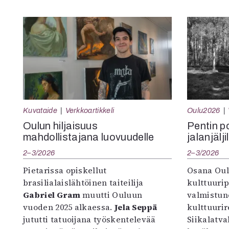
Kuvataide
Verkkoartikkeli
Oulu2026
Oulun hiljaisuus
Pentin pol
mahdollistajana luovuudelle
jalanjälji
2–3/2026
2–3/2026
Pietarissa opiskellut
Osana Oul
brasilialaislähtöinen taiteilija
kulttuuri
Gabriel Gram
muutti Ouluun
valmistun
vuoden 2025 alkaessa.
Jela Seppä
kulttuurire
jututti tatuoijana työskentelevää
Siikalatva