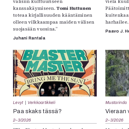
välisiin kulttuuriseen
vielä kuul
kanssakäymiseen.
Tomi Huttunen
Päätoimitta
toteaa kirjallisuuden kääntäminen
kuitenkaa
olleen vilkkaampaa maiden välisen
harhailee.
suojasään vuosina.”
Paavo J. H
Juhani Rantala
Levyt
Verkkoartikkeli
Mustarinda
Paa skaks tässä?
Vieraan 
2–3/2026
2–3/2026