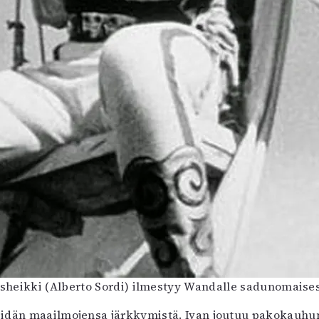
sheikki (Alberto Sordi) ilmestyy Wandalle sadunomaise
heidän maailmojensa järkkymistä. Ivan joutuu pakokauh