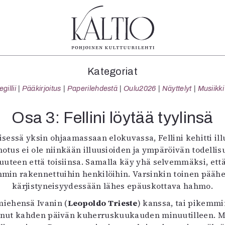
tegoriat
Lehdet
Info
Kategoriat
koartikkeli
4/2026
Tilaus j
illii
Pääkirjoitus
Paperilehdestä
Oulu2026
Näyttelyt
Musiikki
Teatteri
2–3/2026
irtonume
Tanssi
1/2026
Yhteistyö
Osa 3: Fellini löytää tyylinsä
Tanssi
6/2025
Toimitu
arjakuva
5/2025 saame
Mediatie
äisessä yksin ohjaamassaan elokuvassa, Fellini kehitti
ámegillii
5/2025
Kaltio r
inotus ei ole niinkään illuusioiden ja ympäröivän todell
äkirjoitus
Lehtiarkisto
uteen että toisiinsa. Samalla käy yhä selvemmäksi, että 
erilehdestä
min rakennettuihin henkilöihin. Varsinkin toinen päähe
Oulu2026
kärjistyneisyydessään lähes epäuskottava hahmo.
Näyttelyt
iehensä Ivanin (
Leopoldo Trieste
) kanssa, tai pikemmi
Musiikki
inut kahden päivän kuherruskuukauden minuutilleen. Me
Levyt