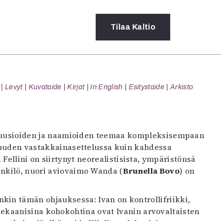
Tilaa
Kaltio
a
Levyt
Kuvataide
Kirjat
In English
Esitystaide
Arkisto
rot
ssä
s
dot
 illuusioiden ja naamioiden teemaa kompleksisempaan
y
isuuden vastakkainasettelussa kuin kahdessa
Fellini on siirtynyt neorealistisista, ympäristönsä
nkilö, nuori aviovaimo Wanda (
Brunella Bovo
) on
nkin tämän ohjauksessa: Ivan on kontrollifriikki,
kaanisina kohokohtina ovat Ivanin arvovaltaisten