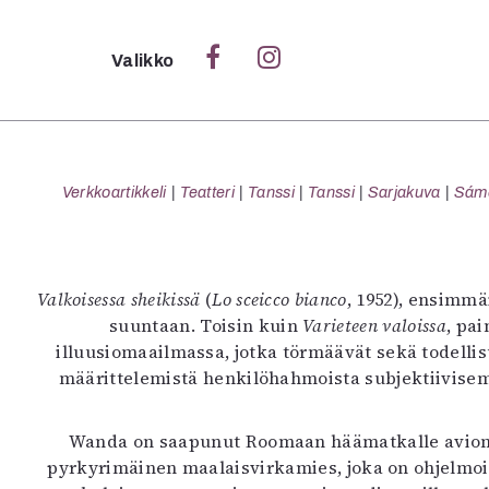
Sulje
Valikko
Ka
Verk
Verkkoartikkeli
Teatteri
Tanssi
Tanssi
Sarjakuva
Sámeg
S
Valkoisessa sheikissä
(
Lo sceicco bianco
, 1952), ensimm
S
suuntaan. Toisin kuin
Varieteen valoissa
, pa
Pä
illuusiomaailmassa, jotka törmäävät sekä todellisu
Pap
määrittelemistä henkilöhahmoista subjektiivisem
Wanda on saapunut Roomaan häämatkalle aviom
pyrkyrimäinen maalaisvirkamies, joka on ohjelmo