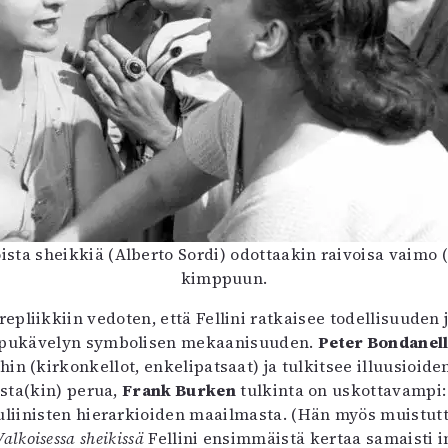
sta sheikkiä (Alberto Sordi) odottaakin raivoisa vaimo 
kimppuun.
pliikkiin vedoten, että Fellini ratkaisee todellisuuden 
oppukävelyn symbolisen mekaanisuuden.
Peter Bondanel
in (kirkonkellot, enkelipatsaat) ja tulkitsee illuusioide
sta(kin) perua,
Frank Burken
tulkinta on uskottavampi:
uliinisten hierarkioiden maailmasta. (Hän myös muistutta
Valkoisessa sheikissä
Fellini ensimmäistä kertaa samaisti i