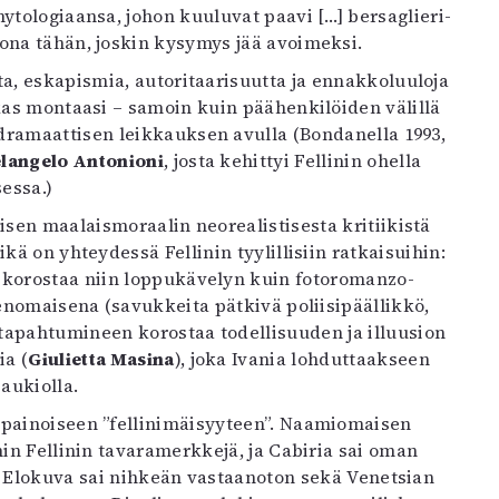
tologiaansa, johon kuuluvat paavi […] bersaglieri-
ona tähän, joskin kysymys jää avoimeksi.
ita, eskapismia, autoritaarisuutta ja ennakkoluuloja
lkas montaasi – samoin kuin päähenkilöiden välillä
 dramaattisen leikkauksen avulla (Bondanella 1993,
langelo Antonioni
, josta kehittyi Fellinin ohella
essa.)
aisen maalaismoraalin neorealistisesta kritiikistä
ä on yhteydessä Fellinin tyylillisiin ratkaisuihin:
korostaa niin loppukävelyn kuin fotoromanzo-
enomaisena (savukkeita pätkivä poliisipäällikkö,
tapahtumineen korostaa todellisuuden ja illuusion
ia (
Giulietta Masina
), joka Ivania lohduttaakseen
aukiolla.
painoiseen ”fellinimäisyyteen”. Naamiomaisen
in Fellinin tavaramerkkejä, ja Cabiria sai oman
a. Elokuva sai nihkeän vastaanoton sekä Venetsian