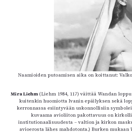
Naamioiden putoamisen aika on koittanut: Valkoi
Mira Liehm
(Liehm 1984, 117) väittää Wandan loppure
kuitenkin huomiotta Ivanin epäilyksen sekä l
kerronnassa esiintyvään uskonnollisiin symboleih
kuvaama avioliiton pakottavuus on kirkolli
institutionaalisuudesta – valtion ja kirkon mask
avioerosta lähes mahdotonta.) Burken mukaan