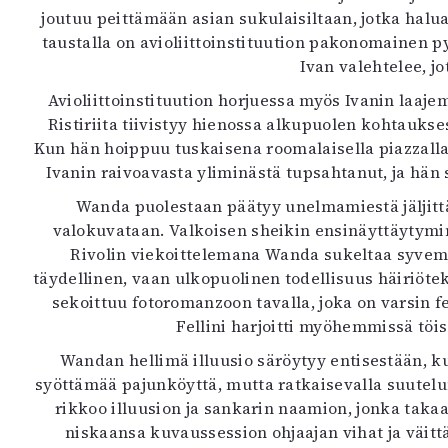
joutuu peittämään asian sukulaisiltaan, jotka hal
taustalla on avioliittoinstituution pakonomainen 
Ivan valehtelee, j
Avioliittoinstituution horjuessa myös Ivanin laaje
Ristiriita tiivistyy hienossa alkupuolen kohtauk
Kun hän hoippuu tuskaisena roomalaisella piazzalla
Ivanin raivoavasta yliminästä tupsahtanut, ja hän 
Wanda puolestaan päätyy unelmamiestä jäljit
valokuvataan. Valkoisen sheikin ensinäyttäytymi
Rivolin viekoittelemana Wanda sukeltaa syvemm
täydellinen, vaan ulkopuolinen todellisuus häiriötek
sekoittuu fotoromanzoon tavalla, joka on varsin 
Fellini harjoitti myöhemmissä tö
Wandan hellimä illuusio säröytyy entisestään, ku
syöttämää pajunköyttä, mutta ratkaisevalla suutelu
rikkoo illuusion ja sankarin naamion, jonka taka
niskaansa kuvaussession ohjaajan vihat ja väitt