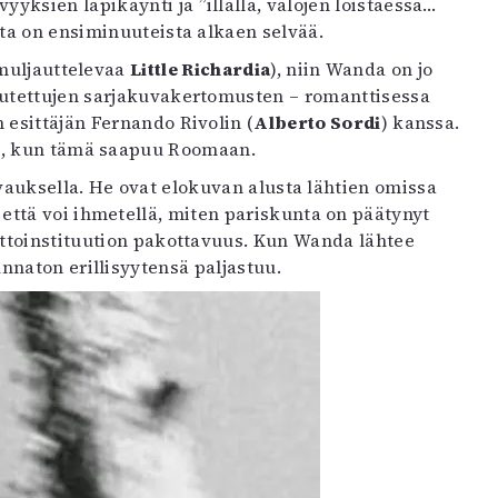
ksien läpikäynti ja ”illalla, valojen loistaessa…
nta on ensiminuuteista alkaen selvää.
 muljauttelevaa
Little Richardia
), niin Wanda on jo
teutettujen sarjakuvakertomusten – romanttisessa
 esittäjän Fernando Rivolin (
Alberto Sordi
) kanssa.
ä, kun tämä saapuu Roomaan.
uvauksella. He ovat elokuvan alusta lähtien omissa
ttä voi ihmetellä, miten pariskunta on päätynyt
iittoinstituution pakottavuus. Kun Wanda lähtee
nnaton erillisyytensä paljastuu.