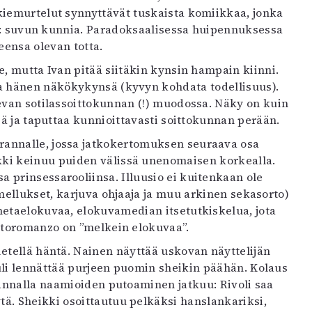
kiemurtelut synnyttävät tuskaista komiikkaa, jonka
ua: suvun kunnia. Paradoksaalisessa huipennuksessa
eensa olevan totta.
e, mutta Ivan pitää siitäkin kynsin hampain kiinni.
aa hänen näkökykynsä (kyvyn kohdata todellisuus).
evan sotilassoittokunnan (!) muodossa. Näky on kuin
sä ja taputtaa kunnioittavasti soittokunnan perään.
annalle, jossa jatkokertomuksen seuraava osa
kki keinuu puiden välissä unenomaisen korkealla.
prinsessarooliinsa. Illuusio ei kuitenkaan ole
mmellukset, karjuva ohjaaja ja muu arkinen sekasorto)
metaelokuvaa, elokuvamedian itsetutkiskelua, jota
otoromanzo on ”melkein elokuvaa”.
ietellä häntä. Nainen näyttää uskovan näyttelijän
uli lennättää purjeen puomin sheikin päähän. Kolaus
Rannalla naamioiden putoaminen jatkuu: Rivoli saa
tä. Sheikki osoittautuu pelkäksi hanslankariksi,