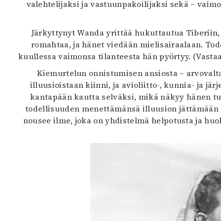
valehtelijaksi ja vastuunpakoilijaksi sekä – va
Järkyttynyt Wanda yrittää hukuttautua Tiberiin,
romahtaa, ja hänet viedään mielisairaalaan. Tod
kuullessa vaimonsa tilanteesta hän pyörtyy. (Vast
Kiemurtelun onnistumisen ansiosta – arvovalta
illuusioistaan kiinni, ja avioliitto-, kunnia- ja
kantapään kautta selväksi, mikä näkyy hänen t
todellisuuden menettämänsä illuusion jättämään a
nousee ilme, joka on yhdistelmä helpotusta ja huo