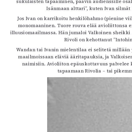
sukulaisten tapaaminen, paavin audienssille osal
K
Isänmaan alttari”, kuten Ivan silmät
Jos Ivan on karrikoitu henkilöhahmo (pienine vi
I
monomaaninen. Tuore rouva elää avioliittonsa e
E
illuusiomaailmassa. Hän jumaloi Valkoinen sheikki 
Rivoli on kehottanut ”Into
Wandan tai Ivanin mielentilaa ei selitetä millään
maailmoissaan eläviä ääritapauksia, ja Valkois
naimisiin. Avioliiton epäuskottavuus palvelee 
tapaamaan Rivolia – tai pikemmi