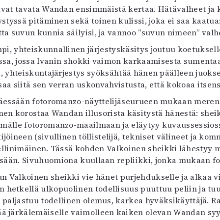
uavat tavata Wandan ensimmäistä kertaa. Hätävalheet ja 
pystyssä pitäminen sekä toinen kulissi, joka ei saa kaat
otta suvun kunnia säilyisi, ja vannoo ”suvun nimeen” valh
mpi, yhteiskunnallinen järjestyskäsitys joutuu koetuksell
sessa, jossa Ivanin shokki vaimon karkaamisesta sument
, yhteiskuntajärjestys syöksähtää hänen päälleen juoks
saa siitä sen verran uskonvahvistusta, että kokoaa itsen
täessään fotoromanzo-näyttelijäseurueen mukaan merenr
nen korostaa Wandan illusorista käsitystä hänestä: shei
älle fotoromanzo-maailmaan ja eläytyy kuvaussessiossa 
ijöineen (sivullinen töllistelijä, tekniset välineet ja ko
fellinimäinen. Tässä kohden Valkoinen sheikki lähestyy 
issään. Sivuhuomiona kuullaan repliikki, jonka mukaan f
n Valkoinen sheikki vie hänet purjehdukselle ja alkaa v
n hetkellä ulkopuolinen todellisuus puuttuu peliin ja tu
a paljastuu todellinen olemus, karkea hyväksikäyttäjä. 
ää järkälemäiselle vaimolleen kaiken olevan Wandan syy