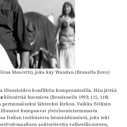
(Gina Mascetti), joka käy Wandan (Brunella Bovo)
ja illuusioiden konfliktin kompromissilla. Hän jättää
la
kiinnittää huomiota (Bondanella 1993; 115, 118)
n perimmäiseksi lähteeksi kirkon. Vaikka Fellinin
 illuusiot kumpuavat yleisluonteisemmasta
a Italian tuolloisesta lainsäädännöstä, joka teki
nstitutionaalisen auktoriteetin valheellisuuteen,