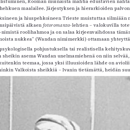
listuminen, Rooman muinaista mahtia edustavien nähtävyy
uvataide
 hehkuen maalailee. Järjestyksen ja hierarkioiden palvo
Kirjat
iksineen ja hiuspehkoineen Trieste muistuttaa silmiään
n English
nsipäivistä alkaen
sitystaide
fotoromanzo
-lehtien – valokuvilla to
-nimistä roolihahmoa ja on salaa kirjeenvaihdossa tämän
Arkisto
himoista nukkea” (Wandan nimimerkki) ottamaan yhteytt
 psykologisella pohjustuksella tai realistisella kehitysk
en sheikin asema Wandan unelmamiehenä on niin selvää, e
kuitenkin teemaa, jossa yksi illuusioiden lähde on aviol
nkin Valkoista sheikkiä – Ivanin tietämättä, heidän suu