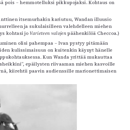
sä pois – hemmotelluksi pikkupojaksi. Kohtaus on
manttinen itsemurhakin kariutuu, Wandan illuusio
murrelleen ja sukulaisilleen valehdelleen miehen
ys kohtasi jo
Varieteen valojen
päähenkilöä Checcoa.)
atuminen olisi pahempaa – Ivan pystyy pitämään
 Näiden kulissimaisuus on kuitenkin käynyt hänelle
loppukohtauksessa. Kun Wanda yrittää mukauttaa
sheikkini”, epäilysten riivaaman miehen kasvoille
nä, kiirehtii paavin audienssille marionettimaisen