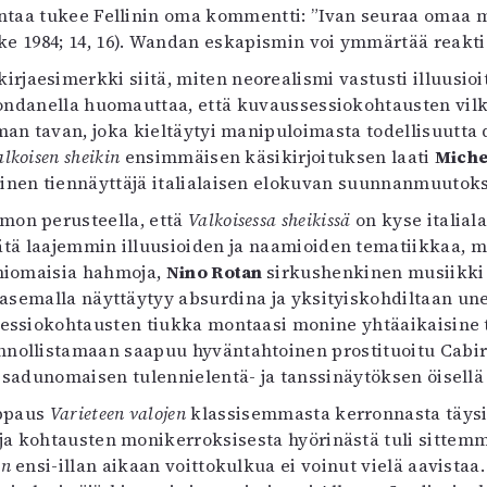
intaa tukee Fellinin oma kommentti: ”Ivan seuraa omaa my
ke 1984; 14, 16). Wandan eskapismin voi ymmärtää reakti
irjaesimerkki siitä, miten neorealismi vastusti illuusio
. Bondanella huomauttaa, että kuvaussessiokohtausten vi
man tavan, joka kieltäytyi manipuloimasta todellisuutta
alkoisen sheikin
ensimmäisen käsikirjoituksen laati
Miche
inen tiennäyttäjä italialaisen elokuvan suunnanmuutoks
hmon perusteella, että
Valkoisessa sheikissä
on kyse italial
tätä laajemmin illuusioiden ja naamioiden tematiikkaa, mik
amiomaisia hahmoja,
Nino Rotan
sirkushenkinen musiikki 
siasemalla näyttäytyy absurdina ja yksityiskohdiltaan un
sessiokohtausten tiukka montaasi monine yhtäaikaisine 
nnollistamaan saapuu hyväntahtoinen prostituoitu Cabir
ä sadunomaisen tulennielentä- ja tanssinäytöksen öisellä 
ppaus
Varieteen valojen
klassisemmasta kerronnasta täysi
 ja kohtausten monikerroksisesta hyörinästä tuli sittemm
in
ensi-illan aikaan voittokulkua ei voinut vielä aavista