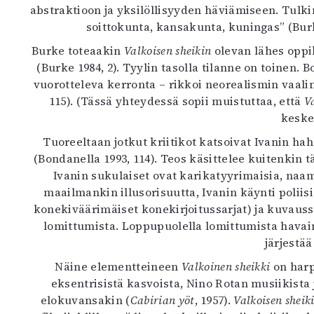
abstraktioon ja yksilöllisyyden häviämiseen. Tulk
soittokunta, kansakunta, kuningas” (Bur
Burke toteaakin
Valkoisen sheikin
olevan lähes oppik
(Burke 1984, 2). Tyylin tasolla tilanne on toinen
vuorotteleva kerronta – rikkoi neorealismin vaali
115). (Tässä yhteydessä sopii muistuttaa, että
V
keske
Tuoreeltaan jotkut kriitikot katsoivat Ivanin ha
(Bondanella 1993, 114). Teos käsittelee kuitenkin 
Ivanin sukulaiset ovat karikatyyrimaisia, na
maailmankin illusorisuutta, Ivanin käynti polii
konekiväärimäiset konekirjoitussarjat) ja kuvaus
lomittumista. Loppupuolella lomittumista havai
järjestä
Näine elementteineen
Valkoinen sheikki
on har
eksentrisistä kasvoista, Nino Rotan musiikista
elokuvansakin (
Cabirian yöt
, 1957).
Valkoisen sheik