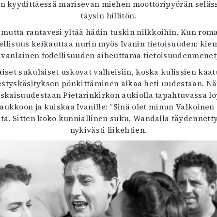
imon kyydittäessä marisevan miehen moottoripyörän seläs
täysin hillitön.
 mutta rantavesi yltää hädin tuskin nilkkoihin. Kun ro
ellisuus keikauttaa nurin myös Ivanin tietoisuuden: kie
aavanlainen todellisuuden aiheuttama tietoisuudenmenet
iset sukulaiset uskovat valheisiin, koska kulissien ka
 järjestyskäsityksen pönkittäminen alkaa heti uudestaan.
uskaisuudestaan Pietarinkirkon aukiolla tapahtuvassa 
ukkoon ja kuiskaa Ivanille: ”Sinä olet minun Valkoinen 
lta. Sitten koko kunniallinen suku, Wandalla täydennetty
nykivästi liikehtien.