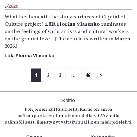
1/2026
What lies beneath the shiny surfaces of Capital of
Culture project?
Lölä Florina Vlasenko
ruminates
on the feelings of Oulu artists and cultural workers
on the ground level. [The article is written in March
2026.]
Lölä Florina Vlasenko
1
2
3
…
46
>
Kaltio
Pohjoinen kulttuurilehti Kaltio on ainoa
pääkaupunkiseudun ulkopuolella yli 80 vuotta
säännöllisesti ilmestynyt valtakunnallinen mielipidelehti.