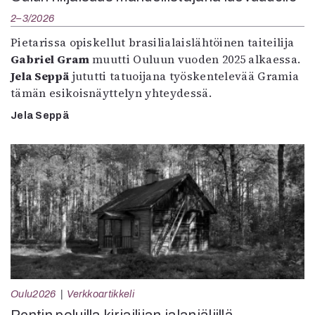
2–3/2026
Pietarissa opiskellut brasilialaislähtöinen taiteilija
Gabriel Gram
muutti Ouluun vuoden 2025 alkaessa.
Jela Seppä
jututti tatuoijana työskentelevää Gramia
tämän esikoisnäyttelyn yhteydessä.
Jela Seppä
Oulu2026
Verkkoartikkeli
Pentin poluilla kirjailijan jalanjäljillä