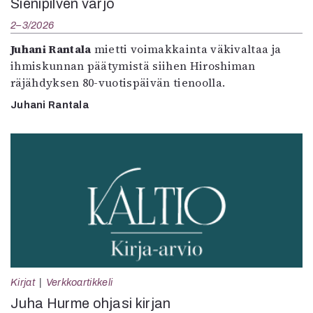
Sienipilven varjo
2–3/2026
Juhani Rantala
mietti voimakkainta väkivaltaa ja
ihmiskunnan päätymistä siihen Hiroshiman
räjähdyksen 80-vuotispäivän tienoolla.
Juhani Rantala
Kirjat
Verkkoartikkeli
Juha Hurme ohjasi kirjan