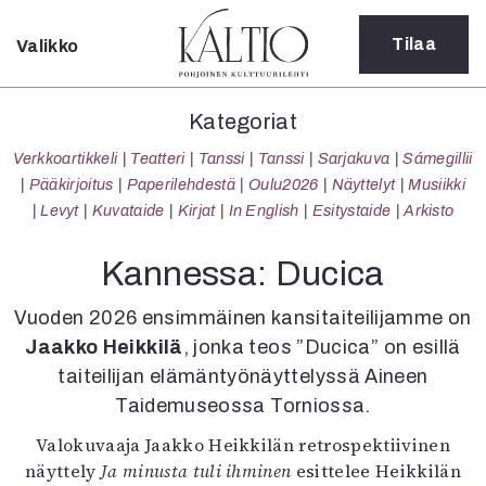
Tilaa
Valikko
Sulje
Kategoriat
Kategoriat
Verkkoartikkeli
Verkkoartikkeli
Teatteri
Tanssi
Tanssi
Sarjakuva
Sámegillii
Teatteri
Pääkirjoitus
Paperilehdestä
Oulu2026
Näyttelyt
Musiikki
Tanssi
Levyt
Kuvataide
Kirjat
In English
Esitystaide
Arkisto
Tanssi
Sarjakuva
Kannessa: Ducica
Sámegillii
Pääkirjoitus
Vuoden 2026 ensimmäinen kansitaiteilijamme on
Paperilehdestä
Jaakko Heikkilä
, jonka teos ”Ducica” on esillä
Oulu2026
taiteilijan elämäntyönäyttelyssä Aineen
Näyttelyt
Taidemuseossa Torniossa.
Musiikki
Levyt
Valokuvaaja Jaakko Heikkilän retrospektiivinen
Kuvataide
näyttely
Ja minusta tuli ihminen
esittelee Heikkilän