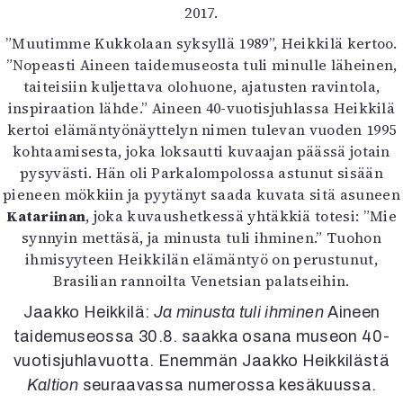
2017.
Mediatiedot
Kaltio ry
”Muutimme Kukkolaan syksyllä 1989”, Heikkilä kertoo.
”Nopeasti Aineen taidemuseosta tuli minulle läheinen,
taiteisiin kuljettava olohuone, ajatusten ravintola,
inspiraation lähde.” Aineen 40-vuotisjuhlassa Heikkilä
kertoi elämäntyönäyttelyn nimen tulevan vuoden 1995
kohtaamisesta, joka loksautti kuvaajan päässä jotain
pysyvästi. Hän oli Parkalompolossa astunut sisään
pieneen mökkiin ja pyytänyt saada kuvata sitä asuneen
Katariinan
, joka kuvaushetkessä yhtäkkiä totesi: ”Mie
synnyin mettäsä, ja minusta tuli ihminen.” Tuohon
ihmisyyteen Heikkilän elämäntyö on perustunut,
Brasilian rannoilta Venetsian palatseihin.
Jaakko Heikkilä:
Ja minusta tuli ihminen
Aineen
taidemuseossa 30.8. saakka osana museon 40-
vuotisjuhlavuotta. Enemmän Jaakko Heikkilästä
Kaltion
seuraavassa numerossa kesäkuussa.