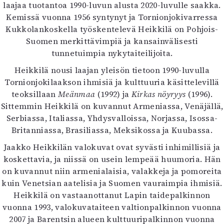
Kirjat
laajaa tuotantoa 1990-luvun alusta 2020-luvulle saakka.
In English
Kemissä vuonna 1956 syntynyt ja Tornionjokivarressa
Esitystaide
Kukkolankoskella työskentelevä Heikkilä on Pohjois-
Arkisto
Suomen merkittävimpiä ja kansainvälisesti
tunnetuimpia nykytaiteilijoita.
Lehdet
Heikkilä nousi laajan yleisön tietoon 1990-luvulla
Tornionjokilaakson ihmisiä ja kulttuuria käsittelevillä
4/2026
teoksillaan
Meänmaa
(1992) ja
Kirkas nöyryys
(1996).
2–3/2026
Sittemmin Heikkilä on kuvannut Armeniassa, Venäjällä,
1/2026
Serbiassa, Italiassa, Yhdysvalloissa, Norjassa, Isossa-
6/2025
Britanniassa, Brasiliassa, Meksikossa ja Kuubassa.
5/2025 saame
5/2025
Jaakko Heikkilän valokuvat ovat syvästi inhimillisiä ja
Lehtiarkisto
koskettavia, ja niissä on usein lempeää huumoria. Hän
on kuvannut niin armenialaisia, valakkeja ja pomoreita
Info
kuin Venetsian aatelisia ja Suomen vauraimpia ihmisiä.
Heikkilä on vastaanottanut Lapin taidepalkinnon
Tilaus ja irtonumerot
vuonna 1993, valokuvataiteen valtionpalkinnon vuonna
Yhteistyössä
2007 ja Barentsin alueen kulttuuripalkinnon vuonna
Toimitus