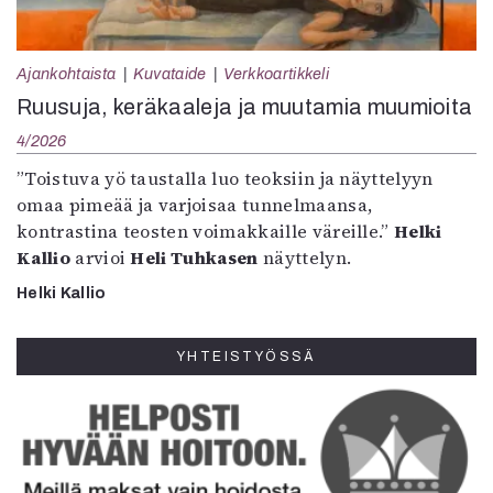
Ajankohtaista
Kuvataide
Verkkoartikkeli
Ruusuja, keräkaaleja ja muutamia muumioita
4/2026
”Toistuva yö taustalla luo teoksiin ja näyttelyyn
omaa pimeää ja varjoisaa tunnelmaansa,
kontrastina teosten voimakkaille väreille.”
Helki
Kallio
arvioi
Heli Tuhkasen
näyttelyn.
Helki Kallio
YHTEISTYÖSSÄ