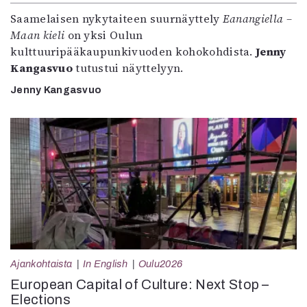
Saamelaisen nykytaiteen suurnäyttely
Eanangiella –
Maan kieli
on yksi Oulun
kulttuuripääkaupunkivuoden kohokohdista.
Jenny
Kangasvuo
tutustui näyttelyyn.
Jenny Kangasvuo
Ajankohtaista
In English
Oulu2026
European Capital of Culture: Next Stop –
Elections