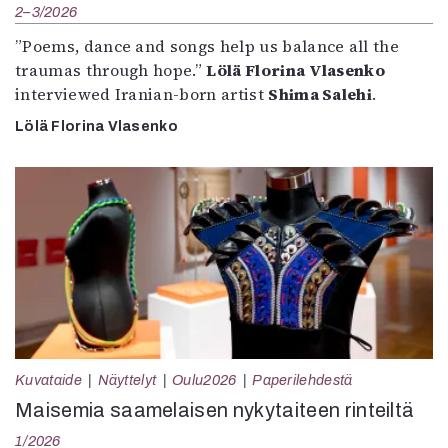
2–3/2026
”Poems, dance and songs help us balance all the
traumas through hope.”
Lölä Florina Vlasenko
interviewed Iranian-born artist
Shima Salehi
.
Lölä Florina Vlasenko
Kuvataide
Näyttelyt
Oulu2026
Paperilehdestä
Maisemia saamelaisen nykytaiteen rinteiltä
1/2026