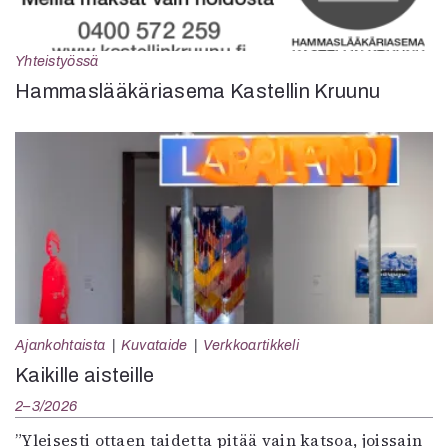
Yhteistyössä
Hammaslääkäriasema Kastellin Kruunu
Ajankohtaista
Kuvataide
Verkkoartikkeli
Kaikille aisteille
2–3/2026
”Yleisesti ottaen taidetta pitää vain katsoa, joissain