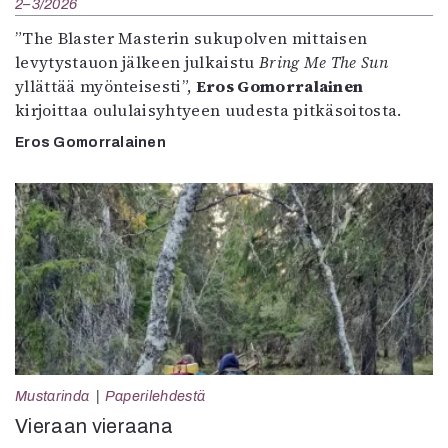
2–3/2026
”The Blaster Masterin sukupolven mittaisen
levytystauon jälkeen julkaistu
Bring Me The Sun
yllättää myönteisesti”,
Eros Gomorralainen
kirjoittaa oululaisyhtyeen uudesta pitkäsoitosta.
Eros Gomorralainen
Mustarinda
Paperilehdestä
Vieraan vieraana