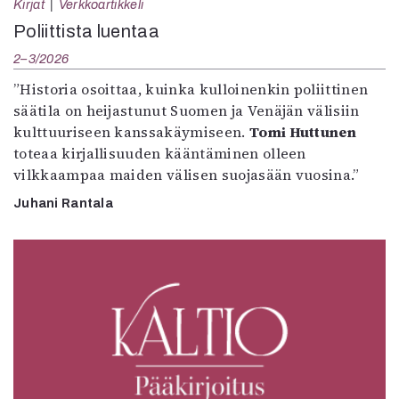
Kirjat
Verkkoartikkeli
Poliittista luentaa
2–3/2026
”Historia osoittaa, kuinka kulloinenkin poliittinen
säätila on heijastunut Suomen ja Venäjän välisiin
kulttuuriseen kanssakäymiseen.
Tomi Huttunen
toteaa kirjallisuuden kääntäminen olleen
vilkkaampaa maiden välisen suojasään vuosina.”
Juhani Rantala