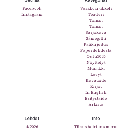
Seuraa
Kategoriat
Facebook
Verkkoartikkeli
Instagram
Teatteri
Tanssi
Tanssi
Sarjakuva
Sámegillii
Pääkirjoitus
Paperilehdestä
Oulu2026
Näyttelyt
Musiikki
Levyt
Kuvataide
Kirjat
In English
Esitystaide
Arkisto
Lehdet
Info
4/2026
Tilaus ja irtonumerot