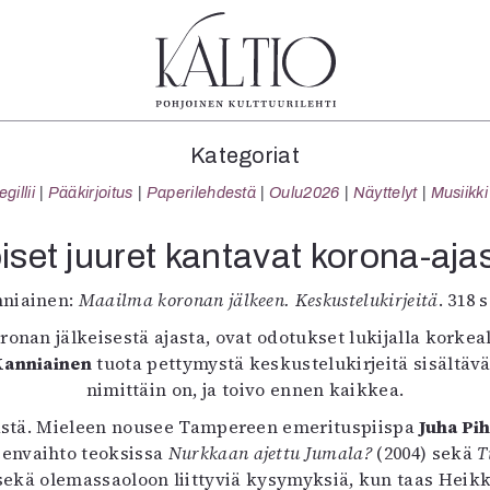
tegoriat
Lehdet
Info
Kategoriat
koartikkeli
4/2026
Tilaus j
illii
Pääkirjoitus
Paperilehdestä
Oulu2026
Näyttelyt
Musiikki
Teatteri
2–3/2026
irtonume
Tanssi
1/2026
Yhteistyö
iset juuret kantavat korona-aja
Tanssi
6/2025
Toimitu
arjakuva
5/2025 saame
Mediatie
nniainen:
Maailma koronan jälkeen. Keskustelukirjeitä
. 318 
ámegillii
5/2025
Kaltio r
onan jälkeisestä ajasta, ovat odotukset lukijalla korkea
äkirjoitus
Lehtiarkisto
Kanniainen
tuota pettymystä keskustelukirjeitä sisältäv
erilehdestä
nimittäin on, ja toivo ennen kaikkea.
Oulu2026
ykästä. Mieleen nousee Tampereen emerituspiispa
Näyttelyt
Juha Pi
eenvaihto teoksissa
Musiikki
Nurkkaan ajettu Jumala?
(2004) sekä
T
ä olemassaoloon liittyviä kysymyksiä, kun taas Heikka 
Levyt