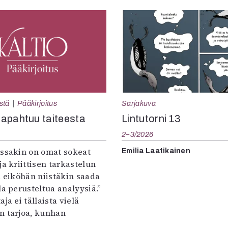
Sarjakuva
stä
Pääkirjoitus
Lintutorni 13
apahtuu taiteesta
2–3/2026
:ssakin on omat sokeat
Emilia Laatikainen
ja kriittisen tarkastelun
a eiköhän niistäkin saada
la perusteltua analyysiä.”
ja ei tällaista vielä
n tarjoa, kunhan