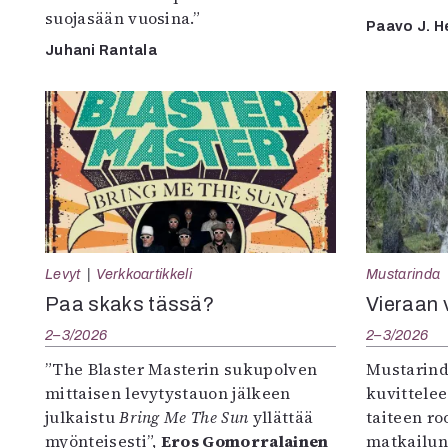
suojasään vuosina.”
Paavo J. H
Juhani Rantala
Levyt
Verkkoartikkeli
Mustarinda
Paa skaks tässä?
Vieraan 
2–3/2026
2–3/2026
”The Blaster Masterin sukupolven
Mustarind
mittaisen levytystauon jälkeen
kuvittele
julkaistu
Bring Me The Sun
yllättää
taiteen r
myönteisesti”,
Eros Gomorralainen
matkailun