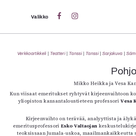
Sulje
Valikko
Ka
Verk
Verkkoartikkeli
Teatteri
Tanssi
Tanssi
Sarjakuva
Sámeg
Pohjo
S
Mikko Heikka ja Vesa Ka
S
Kun viisaat emeritukset ryhtyvät kirjeenvaihtoon kor
Pä
yliopiston kansantaloustieteen professori
Vesa 
Pap
Kirjeenvaihto on terävää, analyyttista ja äl
emeritusprofessori
Esko Valtaojan
keskustelukirj
teoksissaan Jumala-uskoa, maailmankaikkeutta sek