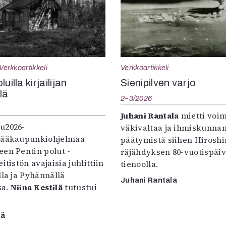
Verkkoartikkeli
Verkkoartikkeli
uilla kirjailijan
Sienipilven varjo
llä
2–3/2026
Juhani Rantala
mietti voi
u2026-
väkivaltaa ja ihmiskunna
pääkaupunkiohjelmaa
päätymistä siihen Hirosh
een Pentin polut -
räjähdyksen 80-vuotispäi
itistön avajaisia juhlittiin
tienoolla.
lla ja Pyhännällä
Juhani Rantala
sa.
Niina Kestilä
tutustui
lä