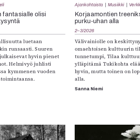
eli
Ajankohtaista
Musiikki
Verkk
 fantasialle olisi
Korjaamontien treenik
kysyntä
purku-uhan alla
2–3/2026
llisuutta luetaan
Välivainiolle on keskittyn
in runsaasti. Suuren
omaehtoisen kulttuurin til
 julkaisevat hyvin pienet
tunnetumpi, Tilaa kulttuur
ot. Helmivyö juhlisti
ylläpitämä Tukikohta elää 
ssa kymmenen vuoden
hyvin, mutta toinen on lo
toimintaansa.
alla.
Sanna Niemi