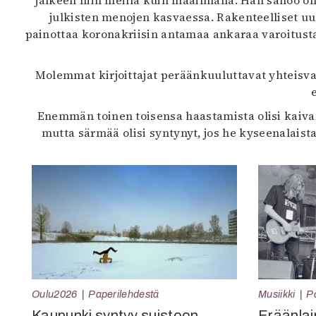
jälkeen niin meillä kuin maailmalla. Hän sanoo o
julkisten menojen kasvaessa. Rakenteelliset uu
painottaa koronakriisin antamaa ankaraa varoitusta
Molemmat kirjoittajat peräänkuuluttavat yhteisva
Enemmän toinen toisensa haastamista olisi kaivann
mutta särmää olisi syntynyt, jos he kyseenalaist
Oulu2026
Paperilehdestä
Musiikki
P
Kaupunki syntyy suistoon
Eräänlai