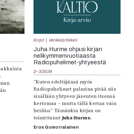
Kirjat
Verkkoartikkeli
Juha Hurme ohjasi kirjan
nelikymmenvuotiaasta
Radiopuhelimet-yhtyeestä
makkainta
2–3/2026
n
”Kuten edeltäjänsä myös
iman
Radiopuhelimet palasina pitää siis
vän
sisällään yhtyeen jäsenten itsensä
kertomaa – mutta tällä kertaa vain
heidän.” Tämänkin kirjan on
toimittanut
Juha Hurme
.
Eros Gomorralainen