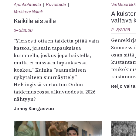
Ajankohtaista
Kuvataide
Verkkoartikk
Verkkoartikkeli
Aikuisten
valtava 
Kaikille aisteille
2–3/2026
2–3/2026
Genrekirja
”Yleisesti ottaen taidetta pitää vain
Suomessak
katsoa, joissain tapauksissa
osan siitä
kuunnella, joskus jopa haistella,
kustantam
mutta ei missään tapauksessa
toukokuu
koskea.” Kuinka ”saamelaisen
kustannus
nykytaiteen suurnäyttely”
Helsingissä vertautuu Oulun
Reijo Valta
taidemuseossa alkuvuodesta 2026
nähtyyn?
Jenny Kangasvuo