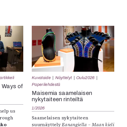
rtikkeli
Kuvataide
Näyttelyt
Oulu2026
Paperilehdestä
e Ways of
Maisemia saamelaisen
nykytaiteen rinteiltä
1/2026
help us
hrough
Saamelaisen nykytaiteen
nko
suurnäyttely
Eanangiella – Maan kieli