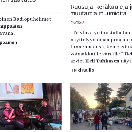
Ruusuja, keräkaaleja j
muutamia muumioita
inen Radiopuhelimet
4/2026
omppaisen
”Toistuva yö taustalla luo 
tavana.
näyttelyyn omaa pimeää ja
mppainen
tunnelmaansa, kontrastin
voimakkaille väreille.”
Hel
arvioi
Heli Tuhkasen
näytt
Helki Kallio