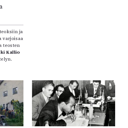
a
teoksiin ja
 varjoisaa
a teosten
ki Kallio
elyn.