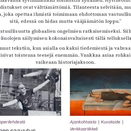
maavansa syvimmältään sosialistin sydämen. Hyvinvointi
distukset ovat välttämättömiä. Tilanteesta selvitään, 
, joka opettaa ihmistä toimimaan ehdottoman vastuullise
sitä, edessä on hidas mutta vääjäämätön loppu.”
stuullisuutta globaalien ongelmien ratkaisemiseksi. Sii
elinolojen säilymisen kokonaisvaltaisesti tällä telluksella
ut tekstiin, kun asialla on kaksi tiedemiestä ja vahvaa 
aisivat toistensa teesejä enemmän. Vankkaa asiaa rohkaise
vaikeaan historiajaksoon.
aperilehdestä
Ajankohtaista
Kuvataide
Verkkoartikkeli
nen saavutus