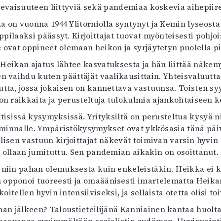
levaisuuteen liittyviä sekä pandemiaa koskevia aihepiire
uvataide
Kirjat
a on vuonna 1944 Ylitorniolla syntynyt ja Kemin lyseosta y
n English
oppilaaksi päässyt. Kirjoittajat tuovat myönteisesti pohj
sitystaide
 ovat oppineet olemaan heikon ja syrjäytetyn puolella pi
Arkisto
 Heikan ajatus lähtee kasvatuksesta ja hän liittää näke
ten vaihdu kuten päättäjät vaalikausittain. Yhteisvaluut
ta, jossa jokaisen on kannettava vastuunsa. Toisten s
la on raikkaita ja perusteltuja tulokulmia ajankohtaiseen 
ttisissä kysymyksissä. Yrityksiltä on perusteltua kysyä 
oiminnalle. Ympäristökysymykset ovat ykkösasia tänä päiv
lisen vastuun kirjoittajat näkevät toimivan varsin hyvin
ollaan jumituttu. Sen pandemian aikakin on osoittanut.
niin pahan olemuksesta kuin enkeleistäkin. Heikka ei ka
pponoi tuoreesti ja omaäänisesti imartelematta Heikan a
koitellen hyvin intensiiviseksi, ja sellaista otetta olisi
n jälkeen? Taloustieteilijänä Kanniainen kantaa huolta 