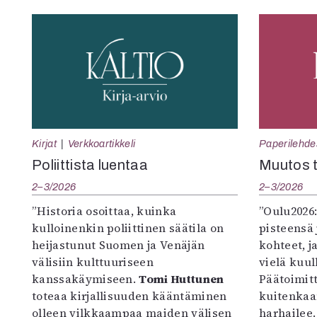
Kirjat
Verkkoartikkeli
Paperilehde
Poliittista luentaa
Muutos t
2–3/2026
2–3/2026
”Historia osoittaa, kuinka
”Oulu2026
kulloinenkin poliittinen säätila on
pisteensä 
heijastunut Suomen ja Venäjän
kohteet, j
välisiin kulttuuriseen
vielä kuul
kanssakäymiseen.
Tomi Huttunen
Päätoimitta
toteaa kirjallisuuden kääntäminen
kuitenkaa
olleen vilkkaampaa maiden välisen
harhailee.