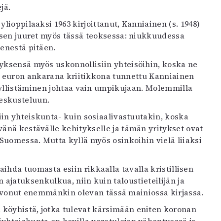
jä.
lioppilaaksi 1963 kirjoittanut, Kanniainen (s. 1948)
oisen juuret myös tässä teoksessa: niukkuudessa
enestä pitäen.
myksensä myös uskonnollisiin yhteisöihin, koska ne
ta euron ankarana kriitikkona tunnettu Kanniainen
yyllistäminen johtaa vain umpikujaan. Molemmilla
keskusteluun.
niin yhteiskunta- kuin sosiaalivastuutakin, koska
änä kestävälle kehitykselle ja tämän yritykset ovat
 Suomessa. Mutta kyllä myös osinkoihin vielä liiaksi
ihda tuomasta esiin rikkaalla tavalla kristillisen
jatuksenkulkua, niin kuin taloustieteilijän ja
 toivonut enemmänkin olevan tässä mainiossa kirjassa.
köyhistä, jotka tulevat kärsimään eniten koronan