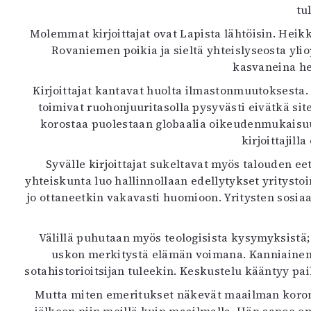
tu
K
Molemmat kirjoittajat ovat Lapista lähtöisin. Heikk
I
Rovaniemen poikia ja sieltä yhteislyseosta yli
E
kasvaneina he
Kirjoittajat kantavat huolta ilmastonmuutoksesta.
toimivat ruohonjuuritasolla pysyvästi eivätkä si
korostaa puolestaan globaalia oikeudenmukaisuut
kirjoittajil
Syvälle kirjoittajat sukeltavat myös talouden ee
yhteiskunta luo hallinnollaan edellytykset yrityst
jo ottaneetkin vakavasti huomioon. Yritysten sosiaa
Välillä puhutaan myös teologisista kysymyksistä; 
uskon merkitystä elämän voimana. Kanniainen o
sotahistorioitsijan tuleekin. Keskustelu kääntyy pai
Mutta miten emeritukset näkevät maailman korona