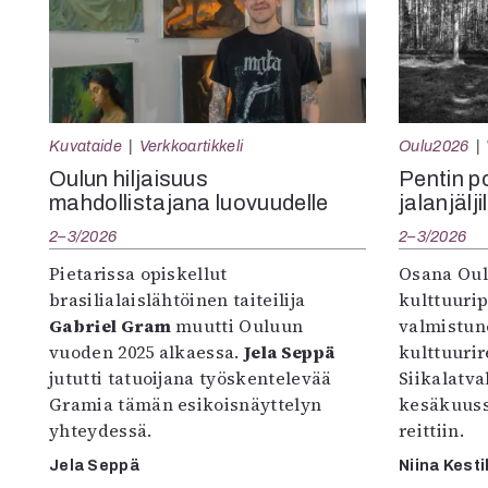
Kuvataide
Verkkoartikkeli
Oulu2026
Oulun hiljaisuus
Pentin pol
mahdollistajana luovuudelle
jalanjälji
2–3/2026
2–3/2026
Pietarissa opiskellut
Osana Oul
brasilialaislähtöinen taiteilija
kulttuuri
Gabriel Gram
muutti Ouluun
valmistun
vuoden 2025 alkaessa.
Jela Seppä
kulttuurire
jututti tatuoijana työskentelevää
Siikalatva
Gramia tämän esikoisnäyttelyn
kesäkuus
yhteydessä.
reittiin.
Jela Seppä
Niina Kesti