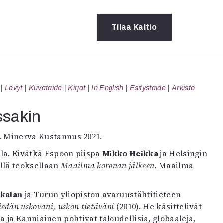
Tilaa
Kaltio
a
Levyt
Kuvataide
Kirjat
In English
Esitystaide
Arkisto
rot
ssä
ssakin
s
dot
s. Minerva Kustannus 2021.
y
lla. Eivätkä Espoon piispa
Mikko Heikka
ja Helsingin
ällä teoksellaan
Maailma koronan jälkeen
. Maailma
hkalan
ja Turun yliopiston avaruustähtitieteen
iedän uskovani, uskon tietäväni
(2010). He käsittelivät
ja Kanniainen pohtivat taloudellisia, globaaleja,