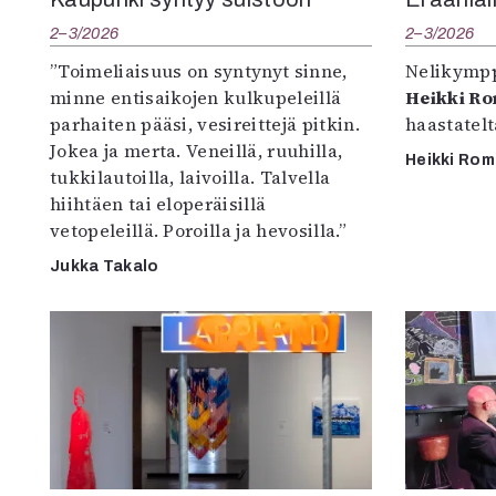
2–3/2026
2–3/2026
”Toimeliaisuus on syntynyt sinne,
Nelikympp
minne entisaikojen kulkupeleillä
Heikki R
parhaiten pääsi, vesireittejä pitkin.
haastatel
Jokea ja merta. Veneillä, ruuhilla,
Heikki Ro
tukkilautoilla, laivoilla. Talvella
hiihtäen tai eloperäisillä
vetopeleillä. Poroilla ja hevosilla.”
Jukka Takalo