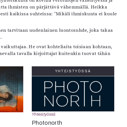
yhteiskunta on kovilla verotulojen vähentyessä ja
mutta ihmisten on pärjättävä vähemmällä. Heikka
sti kaikissa suhteissa: ”Mikäli ihmiskunta ei kuule
hen tarvitaan uudenlainen luontosuhde, joka takaa
.
vaikuttajaa. He ovat kohteliaita toisiaan kohtaan,
valla tavalla kirjoittajat kuitenkin tuovat tähän
YHTEISTYÖSSÄ
Yhteistyössä
Photonorth