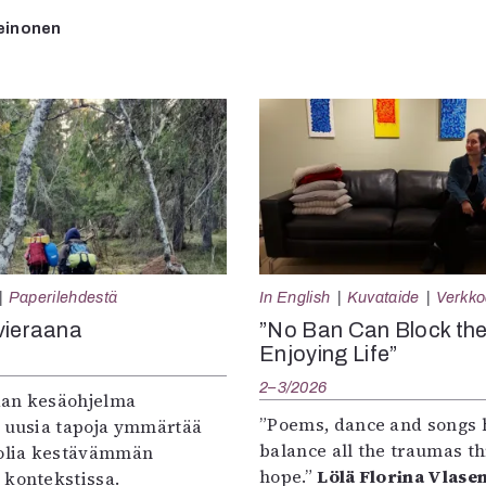
einonen
Paperilehdestä
In English
Kuvataide
Verkkoa
vieraana
”No Ban Can Block th
Enjoying Life”
2–3/2026
an kesäohjelma
”Poems, dance and songs 
e uusia tapoja ymmärtää
balance all the traumas t
oolia kestävämmän
hope.”
Lölä Florina Vlase
 kontekstissa.