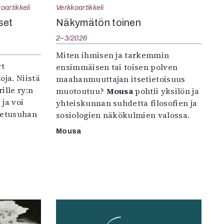
oartikkeli
Verkkoartikkeli
set
Näkymätön toinen
2–3/2026
Miten ihmisen ja tarkemmin
yt
ensimmäisen tai toisen polven
oja. Niistä
maahanmuuttajan itsetietoisuus
ille ry:n
muotoutuu?
Mousa
pohtii yksilön ja
ja voi
yhteiskunnan suhdetta filosofien ja
petusuhan
sosiologien näkökulmien valossa.
Mousa