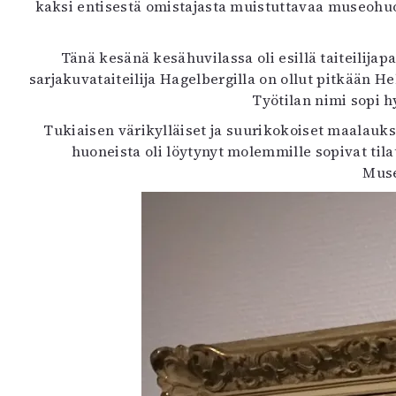
kaksi entisestä omistajasta muistuttavaa museohuon
Tänä kesänä kesähuvilassa oli esillä taiteilija
sarjakuvataiteilija Hagelbergilla on ollut pitkään H
Työtilan nimi sopi h
Tukiaisen värikylläiset ja suurikokoiset maalaukse
huoneista oli löytynyt molemmille sopivat til
Muse