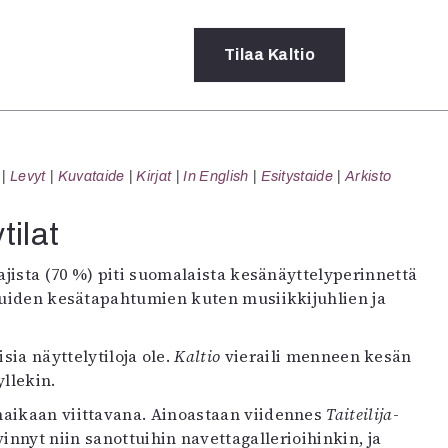
Tilaa
Kaltio
a
Levyt
Kuvataide
Kirjat
In English
Esitystaide
Arkisto
rot
ssä
tilat
s
dot
ajista (70 %) piti suomalaista kesänäyttelyperinnettä
y
 muiden kesätapahtumien kuten musiikkijuhlien ja
sia näyttelytiloja ole.
Kaltio
vieraili menneen kesän
yllekin.
naikaan viittavana. Ainoastaan viidennes
Taiteilija
-
nnyt niin sanottuihin navettagallerioihinkin, ja