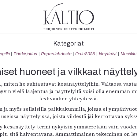
tegoriat
Lehdet
Info
Kategoriat
koartikkeli
4/2026
Tilaus j
illii
Pääkirjoitus
Paperilehdestä
Oulu2026
Näyttelyt
Musiikki
Teatteri
2–3/2026
irtonume
Tanssi
1/2026
Yhteistyö
aiset huoneet ja vilkkaat näyttely
Tanssi
6/2025
Toimitu
arjakuva
5/2025 saame
Mediatie
ta, miten he suhtautuvat kesänäyttelyihin. Valtaosa vasta
ámegillii
5/2025
Kaltio r
hyvin vielä laajentua ja näyttelyitä voisi olla enemmän
äkirjoitus
Lehtiarkisto
festivaalien yhteydessä.
erilehdestä
 ja myös sellaisilla paikkakunnilla, joissa ei ympärivuoti
Oulu2026
useissa näyttelyissä, joista viidestä jäi kerrottavaa syks
Näyttelyt
tty kesänäyttely-termi nykyisin ymmärretään vain vuode
Musiikki
 piti sitä halventavana. Ammattimainen tekeminen on levi
Levyt