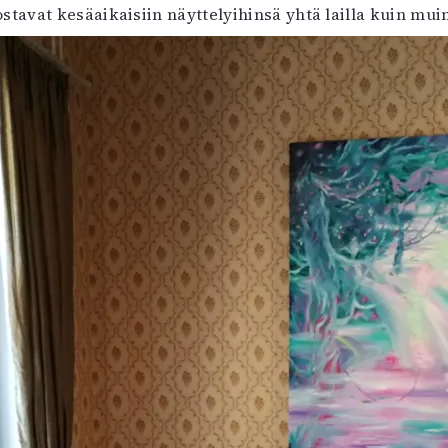
tavat kesäaikaisiin näyttelyihinsä yhtä lailla kuin mu
uvataide
Kirjat
n English
sitystaide
Arkisto