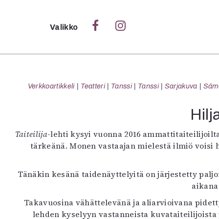
Sulje
Valikko
Ka
Verk
Verkkoartikkeli
Teatteri
Tanssi
Tanssi
Sarjakuva
Sámeg
Hilj
S
Taiteilija
-lehti kysyi vuonna 2016 ammattitaiteilijoil
S
tärkeänä. Monen vastaajan mielestä ilmiö voisi 
Pä
Pap
Tänäkin kesänä taidenäyttelyitä on järjestetty paljon
aikana 
Takavuosina vähättelevänä ja aliarvioivana pide
lehden kyselyyn vastanneista kuvataiteilijoista