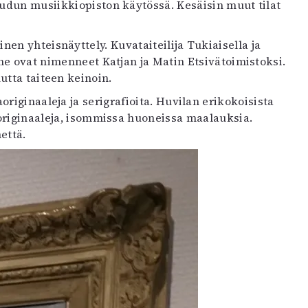
eudun musiikkiopiston käytössä. Kesäisin muut tilat
en yhteisnäyttely. Kuvataiteilija Tukiaisella ja
 he ovat nimenneet Katjan ja Matin Etsivätoimistoksi.
utta taiteen keinoin.
riginaaleja ja serigrafioita. Huvilan erikokoisista
aoriginaaleja, isommissa huoneissa maalauksia.
että.