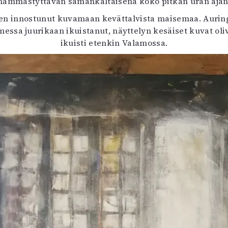
hämmästyttävän samankaltaisena koko pitkän uran ajan
tyisen innostunut kuvamaan kevättalvista maisemaa. Aurin
ssa juurikaan ikuistanut, näyttelyn kesäiset kuvat oliva
ikuisti etenkin Valamossa.