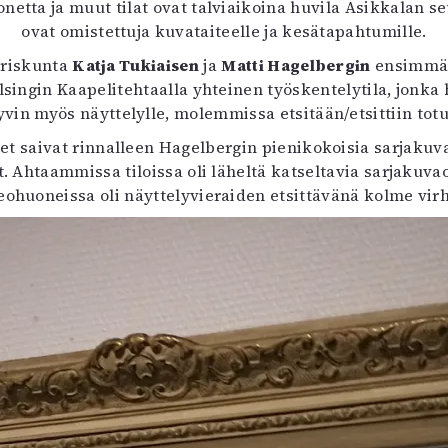
etta ja muut tilat ovat talviaikoina huvila Asikkalan s
ovat omistettuja kuvataiteelle ja kesätapahtumille.
pariskunta
Katja Tukiaisen
ja
Matti Hagelbergin
ensimmäin
elsingin Kaapelitehtaalla yhteinen työskentelytila, jonka
yvin myös näyttelylle, molemmissa etsitään/etsittiin totu
t saivat rinnalleen Hagelbergin pienikokoisia sarjakuvao
at. Ahtaammissa tiloissa oli läheltä katseltavia sarjakuv
ohuoneissa oli näyttelyvieraiden etsittävänä kolme virh