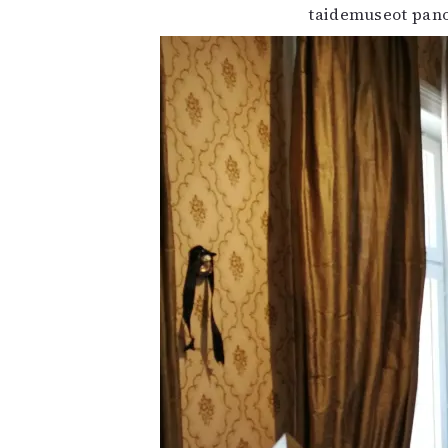
taidemuseot panos
K
I
E