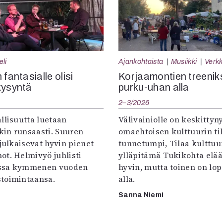
eli
Ajankohtaista
Musiikki
Verkk
 fantasialle olisi
Korjaamontien treenik
kysyntä
purku-uhan alla
2–3/2026
llisuutta luetaan
Välivainiolle on keskittyn
in runsaasti. Suuren
omaehtoisen kulttuurin til
 julkaisevat hyvin pienet
tunnetumpi, Tilaa kulttuur
ot. Helmivyö juhlisti
ylläpitämä Tukikohta elää 
ssa kymmenen vuoden
hyvin, mutta toinen on lo
toimintaansa.
alla.
Sanna Niemi