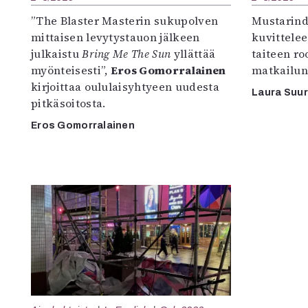
”The Blaster Masterin sukupolven
Mustarind
mittaisen levytystauon jälkeen
kuvittele
julkaistu
Bring Me The Sun
yllättää
taiteen r
myönteisesti”,
Eros Gomorralainen
matkailun
kirjoittaa oululaisyhtyeen uudesta
Laura Suu
pitkäsoitosta.
Eros Gomorralainen