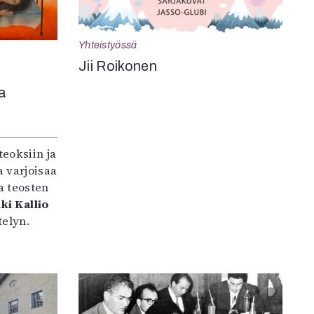
Yhteistyössä
Jii Roikonen
a
teoksiin ja
 varjoisaa
a teosten
ki Kallio
elyn.