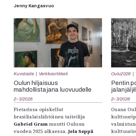
Jenny Kangasvuo
Kuvataide
Verkkoartikkeli
Oulu2026
Oulun hiljaisuus
Pentin pol
mahdollistajana luovuudelle
jalanjälji
2–3/2026
2–3/2026
Pietarissa opiskellut
Osana Oul
brasilialaislähtöinen taiteilija
kulttuuri
Gabriel Gram
muutti Ouluun
valmistun
vuoden 2025 alkaessa.
Jela Seppä
kulttuurire