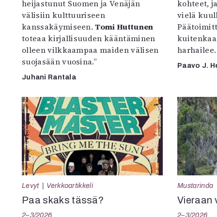
heijastunut Suomen ja Venäjän
kohteet, j
välisiin kulttuuriseen
vielä kuul
kanssakäymiseen.
Tomi Huttunen
Päätoimitta
toteaa kirjallisuuden kääntäminen
kuitenkaa
olleen vilkkaampaa maiden välisen
harhailee.
suojasään vuosina.”
Paavo J. H
Juhani Rantala
Levyt
Verkkoartikkeli
Mustarinda
Paa skaks tässä?
Vieraan 
2–3/2026
2–3/2026