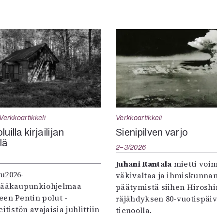
Verkkoartikkeli
Verkkoartikkeli
uilla kirjailijan
Sienipilven varjo
llä
2–3/2026
Juhani Rantala
mietti voi
u2026-
väkivaltaa ja ihmiskunna
pääkaupunkiohjelmaa
päätymistä siihen Hirosh
een Pentin polut -
räjähdyksen 80-vuotispäi
itistön avajaisia juhlittiin
tienoolla.