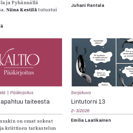
lla ja Pyhännällä
Juhani Rantala
sa.
Niina Kestilä
tutustui
lä
Sarjakuva
stä
Pääkirjoitus
Lintutorni 13
apahtuu taiteesta
2–3/2026
:ssakin on omat sokeat
Emilia Laatikainen
ja kriittisen tarkastelun