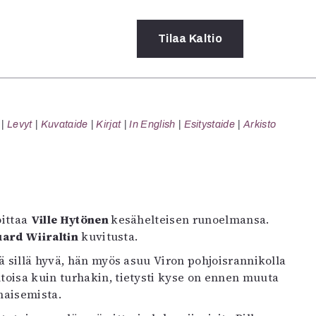
Tilaa
Kaltio
a
Levyt
Kuvataide
Kirjat
In English
Esitystaide
Arkisto
rot
ssä
s
dot
y
oittaa
Ville Hytönen
kesähelteisen runoelmansa.
ard Wiiraltin
kuvitusta.
kä sillä hyvä, hän myös asuu Viron pohjoisrannikolla
toisa kuin turhakin, tietysti kyse on ennen muuta
maisemista.