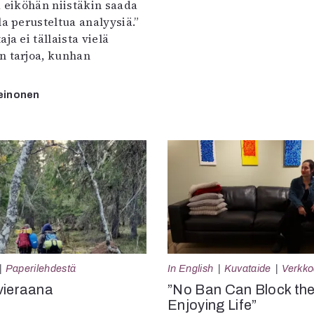
a eiköhän niistäkin saada
la perusteltua analyysiä.”
ja ei tällaista vielä
n tarjoa, kunhan
einonen
Paperilehdestä
In English
Kuvataide
Verkkoa
vieraana
”No Ban Can Block th
Enjoying Life”