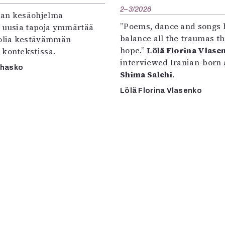
2–3/2026
an kesäohjelma
”Poems, dance and songs 
e uusia tapoja ymmärtää
balance all the traumas t
oolia kestävämmän
hope.”
Lölä Florina Vlase
 kontekstissa.
interviewed Iranian-born a
rhasko
Shima Salehi
.
Lölä Florina Vlasenko