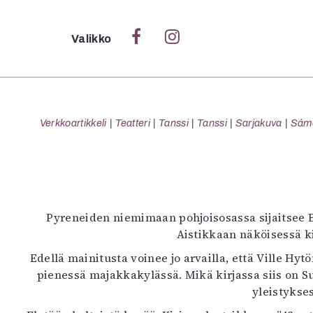
Sulje
Valikko
Ka
Verk
Verkkoartikkeli
Teatteri
Tanssi
Tanssi
Sarjakuva
Sámeg
S
S
Pyreneiden niemimaan pohjoisosassa sijaitsee B
Pä
Aistikkaan näköisessä ki
Pap
Edellä mainitusta voinee jo arvailla, että Ville Hy
pienessä majakkakylässä. Mikä kirjassa siis on S
yleistykse