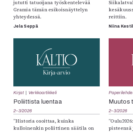
jututti tatuoijana työskentelevää
Siikalatva
Gramia tämän esikoisnäyttelyn
kesäkuus
yhteydessä.
reittiin.
Jela Seppä
Niina Kesti
Kirjat
Verkkoartikkeli
Paperilehde
Poliittista luentaa
Muutos t
2–3/2026
2–3/2026
”Historia osoittaa, kuinka
”Oulu2026
kulloinenkin poliittinen säätila on
pisteensä 