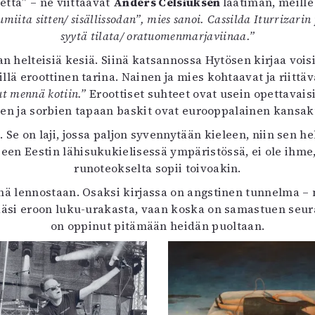
etta” – ne viittaavat
Anders Celsiuksen
laatiman, meille
uvataide
iita sitten/ sisällissodan”, mies sanoi. Cassilda Iturrizarin
Kirjat
syytä tilata/ oratuomenmarjaviinaa.”
n English
an helteisiä kesiä. Siinä katsannossa Hytösen kirjaa vo
sitystaide
sillä eroottinen tarina. Nainen ja mies kohtaavat ja riitt
Arkisto
ut mennä kotiin.”
Eroottiset suhteet ovat usein opettavais
isien ja sorbien tapaan baskit ovat eurooppalainen kansa
a. Se on laji, jossa paljon syvennytään kieleen, niin se
een Eestin lähisukukielisessä ympäristössä, ei ole ihme,
runoteokselta sopii toivoakin.
ä lennostaan. Osaksi kirjassa on angstinen tunnelma – 
pääsi eroon luku-urakasta, vaan koska on samastuen seur
on oppinut pitämään heidän puoltaan.