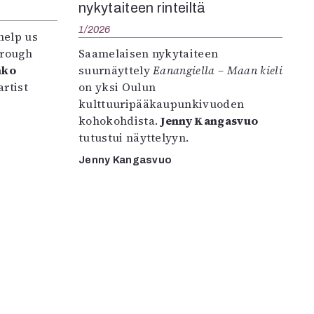
nykytaiteen rinteiltä
1/2026
help us
hrough
Saamelaisen nykytaiteen
nko
suurnäyttely
Eanangiella – Maan kieli
rtist
on yksi Oulun
kulttuuripääkaupunkivuoden
kohokohdista.
Jenny Kangasvuo
tutustui näyttelyyn.
Jenny Kangasvuo