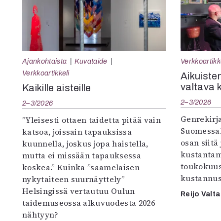
Ajankohtaista
Kuvataide
Verkkoartikk
Verkkoartikkeli
Aikuisten
valtava 
Kaikille aisteille
2–3/2026
2–3/2026
Genrekirja
”Yleisesti ottaen taidetta pitää vain
Suomessak
katsoa, joissain tapauksissa
osan siitä
kuunnella, joskus jopa haistella,
kustantam
mutta ei missään tapauksessa
toukokuu
koskea.” Kuinka ”saamelaisen
kustannus
nykytaiteen suurnäyttely”
Helsingissä vertautuu Oulun
Reijo Valta
taidemuseossa alkuvuodesta 2026
nähtyyn?