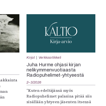
Kirjat
Verkkoartikkeli
Juha Hurme ohjasi kirjan
nelikymmenvuotiaasta
Radiopuhelimet-yhtyeestä
makkainta
2–3/2026
n
”Kuten edeltäjänsä myös
iman
Radiopuhelimet palasina pitää siis
vän
sisällään yhtyeen jäsenten itsensä