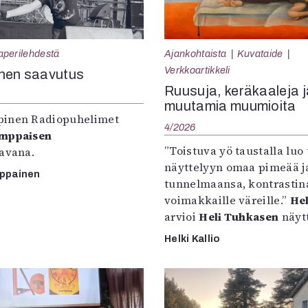
aperilehdestä
Ajankohtaista
Kuvataide
Verkkoartikkeli
nen saavutus
Ruusuja, keräkaaleja j
muutamia muumioita
inen Radiopuhelimet
4/2026
omppaisen
”Toistuva yö taustalla luo 
tavana.
näyttelyyn omaa pimeää ja
mppainen
tunnelmaansa, kontrastin
voimakkaille väreille.”
Hel
arvioi
Heli Tuhkasen
näytt
Helki Kallio