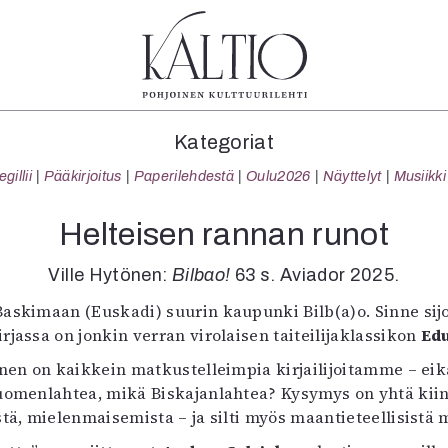
tegoriat
Lehdet
Info
Kategoriat
koartikkeli
4/2026
Tilaus j
illii
Pääkirjoitus
Paperilehdestä
Oulu2026
Näyttelyt
Musiikki
Teatteri
2–3/2026
irtonume
Tanssi
1/2026
Yhteistyö
Helteisen rannan runot
Tanssi
6/2025
Toimitu
arjakuva
5/2025 saame
Mediatie
Ville Hytönen:
Bilbao!
63 s. Aviador 2025.
ámegillii
5/2025
Kaltio r
askimaan (Euskadi) suurin kaupunki Bilb(a)o. Sinne sij
äkirjoitus
Lehtiarkisto
rjassa on jonkin verran virolaisen taiteilijaklassikon
Edu
erilehdestä
Oulu2026
tönen on kaikkein matkustelleimpia kirjailijoitamme – ei
Näyttelyt
uomenlahtea, mikä Biskajanlahtea? Kysymys on yhtä kiin
Musiikki
stä, mielenmaisemista – ja silti myös maantieteellisistä 
Levyt