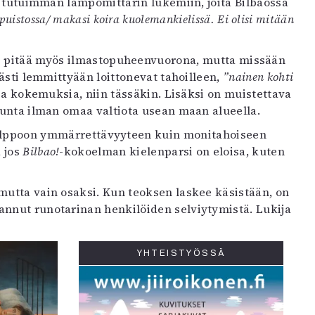
 tutuimman lämpömittarin lukemiin, joita Bilbaossa
 puistossa/ makasi koira kuolemankielissä. Ei olisi mitään
isi pitää myös ilmastopuheenvuorona, mutta missään
ävästi lemmittyään loittonevat tahoilleen,
”nainen kohti
ia kokemuksia, niin tässäkin. Lisäksi on muistettava
kunta ilman omaa valtiota usean maan alueella.
n helppoon ymmärrettävyyteen kuin monitahoiseen
 jos
Bilbao!
-kokoelman kielenparsi on eloisa, kuten
mutta vain osaksi. Kun teoksen laskee käsistään, on
annut runotarinan henkilöiden selviytymistä. Lukija
YHTEISTYÖSSÄ