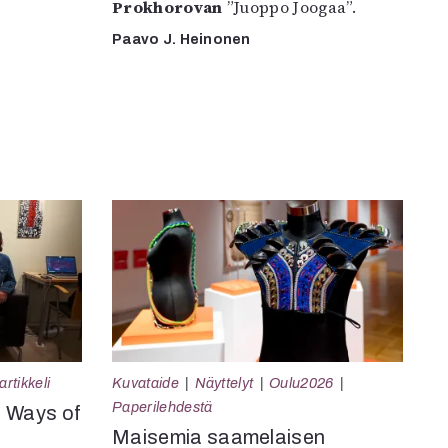
Prokhorovan
”Juoppo Joogaa”.
Paavo J. Heinonen
rtikkeli
Kuvataide
Näyttelyt
Oulu2026
Paperilehdestä
e Ways of
Maisemia saamelaisen