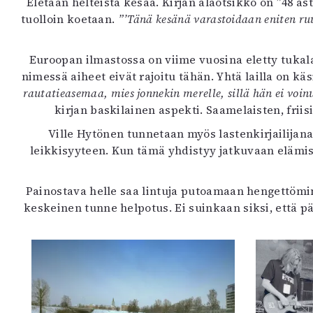
Eletään helteistä kesää. Kirjan alaotsikko on ”48 ast
K
tuolloin koetaan.
”’Tänä kesänä varastoidaan eniten ruum
I
Euroopan ilmastossa on viime vuosina eletty tukal
E
nimessä aiheet eivät rajoitu tähän. Yhtä lailla on kä
rautatieasemaa, mies jonnekin merelle, sillä hän ei voin
kirjan baskilainen aspekti. Saamelaisten, fri
Ville Hytönen tunnetaan myös lastenkirjailijan
leikkisyyteen. Kun tämä yhdistyy jatkuvaan elämis
Painostava helle saa lintuja putoamaan hengettömin
keskeinen tunne helpotus. Ei suinkaan siksi, että 