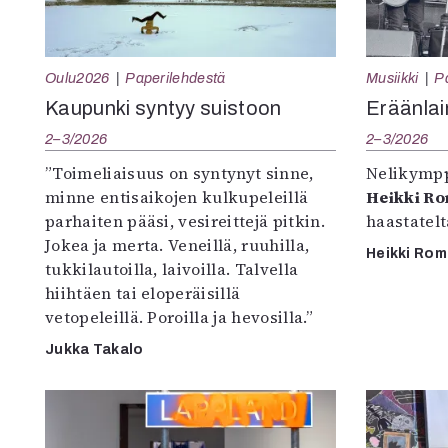
Oulu2026
Paperilehdestä
Musiikki
P
Kaupunki syntyy suistoon
Eräänlai
2–3/2026
2–3/2026
”Toimeliaisuus on syntynyt sinne,
Nelikympp
minne entisaikojen kulkupeleillä
Heikki R
parhaiten pääsi, vesireittejä pitkin.
haastatel
Jokea ja merta. Veneillä, ruuhilla,
Heikki Ro
tukkilautoilla, laivoilla. Talvella
hiihtäen tai eloperäisillä
vetopeleillä. Poroilla ja hevosilla.”
Jukka Takalo