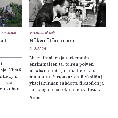
oartikkeli
Verkkoartikkeli
set
Näkymätön toinen
2–3/2026
Miten ihmisen ja tarkemmin
yt
ensimmäisen tai toisen polven
oja. Niistä
maahanmuuttajan itsetietoisuus
ille ry:n
muotoutuu?
Mousa
pohtii yksilön ja
ja voi
yhteiskunnan suhdetta filosofien ja
petusuhan
sosiologien näkökulmien valossa.
Mousa