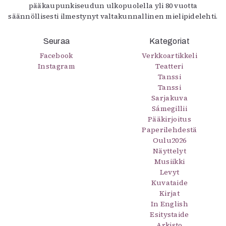
pääkaupunkiseudun ulkopuolella yli 80 vuotta
säännöllisesti ilmestynyt valtakunnallinen mielipidelehti.
Seuraa
Kategoriat
Facebook
Verkkoartikkeli
Instagram
Teatteri
Tanssi
Tanssi
Sarjakuva
Sámegillii
Pääkirjoitus
Paperilehdestä
Oulu2026
Näyttelyt
Musiikki
Levyt
Kuvataide
Kirjat
In English
Esitystaide
Arkisto