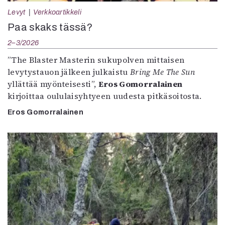
Levyt
Verkkoartikkeli
Paa skaks tässä?
2–3/2026
”The Blaster Masterin sukupolven mittaisen
levytystauon jälkeen julkaistu
Bring Me The Sun
yllättää myönteisesti”,
Eros Gomorralainen
kirjoittaa oululaisyhtyeen uudesta pitkäsoitosta.
Eros Gomorralainen