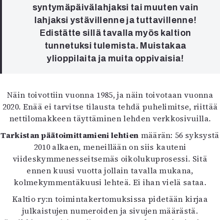
syntymäpäivälahjaksi tai muuten vain
lahjaksi ystävillenne ja tuttavillenne!
Edistätte sillä tavalla myös kaltion
tunnetuksi tulemista. Muistakaa
ylioppilaita ja muita oppivaisia!
Näin toivottiin vuonna 1985, ja näin toivotaan vuonna
2020. Enää ei tarvitse tilausta tehdä puhelimitse, riittää
nettilomakkeen täyttäminen lehden verkkosivuilla.
Tarkistan päätoimittamieni lehtien
määrän: 56 syksystä
2010 alkaen, meneillään on siis kauteni
viideskymmenesseitsemäs oikolukuprosessi. Sitä
ennen kuusi vuotta jollain tavalla mukana,
kolmekymmentäkuusi lehteä. Ei ihan vielä sataa.
Kaltio ry:n toimintakertomuksissa pidetään kirjaa
julkaistujen numeroiden ja sivujen määrästä.