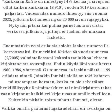
”Kaikkiaan
Kaltio
on ilmestynyt 479 kertaa ja sivuja on
ollut kaiken kaikkiaan 18 910”, vuoden 2019 kertomus
paljastaa. Viidessadas numero ilmestyy siis vuonna
2023, jolloin rikottaneen myös 20 000 sivun rajapyykki.
Nykyään pitäisi kai puhua painetuista sivuista;
verkossa julkaistuja juttuja ei tuohon ole mukaan
laskettu.
Enemmänkin voisi erilaisia asioita laskea numeroilla
kerrottavaksi. Esimerkiksi
Kaltion
60-vuotisnumeroa
(2/2005) valmistellessani kokosin taulukkoa lehteen
kirjoittaneista avustajista. Ehdin käydä läpi vuosikerrat
1960–1986, yhteensä 171 numeroa, ja laskin näistä 1 199
erilaista nimeä. Joitakin ihmisiä siellä on toki kahteen
tai useampaan kertaan, koska en ole selvittänyt
henkilöllisyyksiä nimimerkkien tai nimikirjainten takaa
vaan kirjannut kaikki eri kirjoitusasut omille riveilleen.
Kuitenkin pitkälti toista tuhatta ihmistä, oletan.
Vaikka omalla päätoimittajakaudellani eri avustajia on