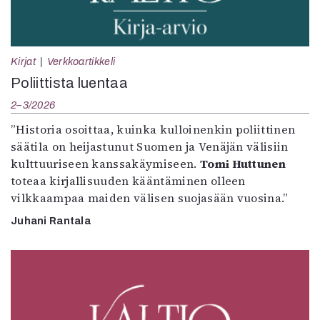
Kirjat
Verkkoartikkeli
Poliittista luentaa
2–3/2026
”Historia osoittaa, kuinka kulloinenkin poliittinen
säätila on heijastunut Suomen ja Venäjän välisiin
kulttuuriseen kanssakäymiseen.
Tomi Huttunen
toteaa kirjallisuuden kääntäminen olleen
vilkkaampaa maiden välisen suojasään vuosina.”
Juhani Rantala