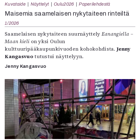
Kuvataide
Näyttelyt
Oulu2026
Paperilehdestä
Maisemia saamelaisen nykytaiteen rinteiltä
1/2026
Saamelaisen nykytaiteen suurnäyttely
Eanangiella –
Maan kieli
on yksi Oulun
kulttuuripääkaupunkivuoden kohokohdista.
Jenny
Kangasvuo
tutustui näyttelyyn.
Jenny Kangasvuo