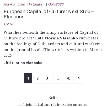
Ajankohtaista
In English
Oulu2026
European Capital of Culture: Next Stop –
Elections
1/2026
What lies beneath the shiny surfaces of Capital of
Culture project?
Lölä Florina Vlasenko
ruminates
on the feelings of Oulu artists and cultural workers
on the ground level. [The article is written in March
2026.]
Lölä Florina Vlasenko
1
2
3
…
46
>
Kaltio
Pohjoinen kulttuurilehti Kaltio on ainoa