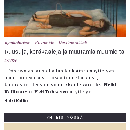
Ajankohtaista
Kuvataide
Verkkoartikkeli
Ruusuja, keräkaaleja ja muutamia muumioita
4/2026
”Toistuva yö taustalla luo teoksiin ja näyttelyyn
omaa pimeää ja varjoisaa tunnelmaansa,
kontrastina teosten voimakkaille väreille.”
Helki
Kallio
arvioi
Heli Tuhkasen
näyttelyn.
Helki Kallio
YHTEISTYÖSSÄ