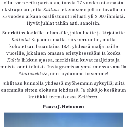
ollut vain reilu parisataa, tuosta 27 vuoden otannasta
ekstrapoloin, että
Kaltion
tekemiseen jollain tavalla on
75 vuoden aikana osallistunut reilusti yli 2 000 ihmistä.
Hyvät juhlat tähän asti, sanoisin.
Suurkiitos kaikille tuhansille, jotka luette ja kirjoitatte
Kaltiota
! Kajaanin-matka siis peruuntui, mutta
kohotetaan lauantaina 18.4. yhdessä malja näille
vuosille, jokainen omassa eristyksessään! Ja koska
Kaltio
liikkuu ajassa, merkitään kuvat maljoista ja
muista onnitteluista Instagramissa ynnä muissa sanalla
#kaltiolehti75
, niin löydämme toisemme!
Juhlitaan kunnolla yhdessä myöhemmin syksyllä; siitä
enemmän sitten elokuun lehdessä. Ja ehkä jo kesäkuun
kritiikki-teemaisessa
Kaltiossa
.
Paavo J. Heinonen