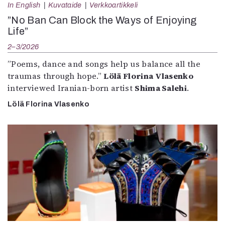
In English
Kuvataide
Verkkoartikkeli
”No Ban Can Block the Ways of Enjoying
Life”
2–3/2026
”Poems, dance and songs help us balance all the
traumas through hope.”
Lölä Florina Vlasenko
interviewed Iranian-born artist
Shima Salehi
.
Lölä Florina Vlasenko