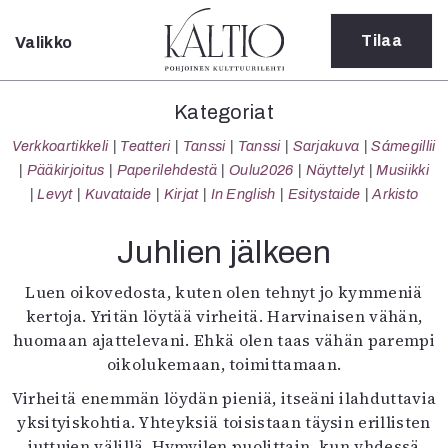
Tilaa
Valikko
Sulje
Kategoriat
Kategoriat
Verkkoartikkeli
Verkkoartikkeli
Teatteri
Tanssi
Tanssi
Sarjakuva
Sámegillii
Teatteri
Pääkirjoitus
Paperilehdestä
Oulu2026
Näyttelyt
Musiikki
Tanssi
Levyt
Kuvataide
Kirjat
In English
Esitystaide
Arkisto
Tanssi
Sarjakuva
Juhlien jälkeen
Sámegillii
Pääkirjoitus
Luen oikovedosta, kuten olen tehnyt jo kymmeniä
Paperilehdestä
kertoja. Yritän löytää virheitä. Harvinaisen vähän,
Oulu2026
huomaan ajattelevani. Ehkä olen taas vähän parempi
Näyttelyt
oikolukemaan, toimittamaan.
Musiikki
Virheitä enemmän löydän pieniä, itseäni ilahduttavia
Levyt
yksityiskohtia. Yhteyksiä toisistaan täysin erillisten
Kuvataide
juttujen välillä. Hymyilen puolittain, kun yhdessä