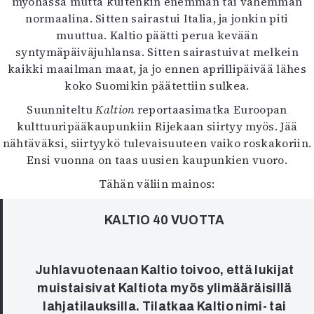
myöhässä mutta kuitenkin enemmän tai vähemmän
Mediatiedot
normaalina. Sitten sairastui Italia, ja jonkin piti
Kaltio ry
muuttua. Kaltio päätti perua kevään
syntymäpäiväjuhlansa. Sitten sairastuivat melkein
kaikki maailman maat, ja jo ennen aprillipäivää lähes
koko Suomikin päätettiin sulkea.
Suunniteltu
Kaltion
reportaasimatka Euroopan
kulttuuripääkaupunkiin Rijekaan siirtyy myös. Jää
nähtäväksi, siirtyykö tulevaisuuteen vaiko roskakoriin.
Ensi vuonna on taas uusien kaupunkien vuoro.
Tähän väliin mainos:
KALTIO 40 VUOTTA
Juhlavuotenaan Kaltio toivoo, että lukijat
muistaisivat Kaltiota myös ylimääräisillä
lahjatilauksilla. Tilatkaa Kaltio nimi- tai