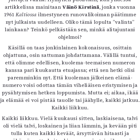
Kirjat
artikkelissa mainitaan
Väinö Kirstinä
, jonka vuonna
In English
1961
Kaltiossa
ilmestyneen runovalikoiman päätimme
Esitystaide
nyt julkaista uudelleen. Oliko tämä lopulta ”valinta”
Arkisto
lainkaan? Teinkö pelkästään sen, minkä alitajuntani
ohjelmoi?
Lehdet
Käsillä on taas jonkinlainen kokonaisuus, osittain
4/2026
ohjattuna, osin sattuman johdattamana. Välillä tuntui,
2–3/2026
että olimme edellisen, kuolema-teemaisen numeron
1/2026
kanssa pari kuukautta etuajassa; että sen hetki olisi
6/2025
paremminkin nyt. Että kuoleman jälkeinen elämä-
5/2025 saame
numero voisi odottaa tämän viheliäisen eristymisen ja
5/2025
pysähtymisen hetken loppumista. Mutta ei; aikaa, ikää
Lehtiarkisto
ja elämää ei voi pistää tauolle tai jäähylle, kaikki jatkuu.
Kaikki liikkuu.
Info
Kaikki liikkuu. Vielä kuukausi sitten, laskiaisena, talvi
Tilaus ja irtonumerot
oli vielä talvi, loskainen ja liian lämmin, ja kevään piti
Yhteistyössä
tulla kuten kaikki keväät, ärsyttävän hitaasti ja
Toimitus