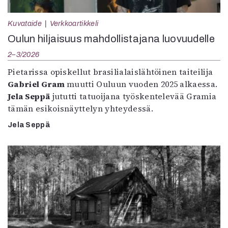
Kuvataide
Verkkoartikkeli
Oulun hiljaisuus mahdollistajana luovuudelle
2–3/2026
Pietarissa opiskellut brasilialaislähtöinen taiteilija
Gabriel Gram
muutti Ouluun vuoden 2025 alkaessa.
Jela Seppä
jututti tatuoijana työskentelevää Gramia
tämän esikoisnäyttelyn yhteydessä.
Jela Seppä