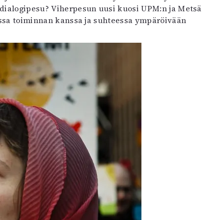
 dialogipesu? Viherpesun uusi kuosi UPM:n ja Metsä
njassa toiminnan kanssa ja suhteessa ympäröivään