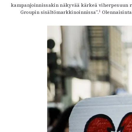
kampanjoinnissakin näkyvää kärkeä viherpesuun rin
1
Groupin sisältömarkkinoinnissa”.
Olennaisinta 