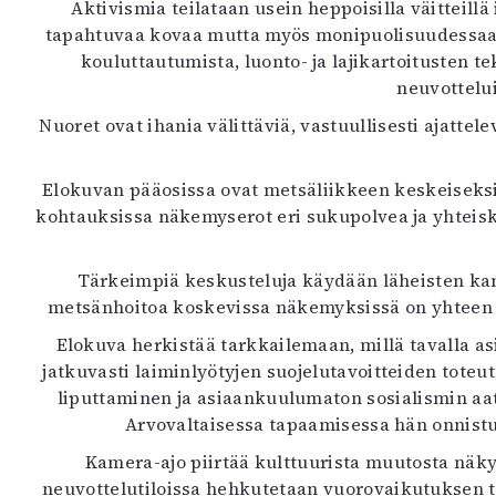
Aktivismia teilataan usein heppoisilla väitteill
tapahtuvaa kovaa mutta myös monipuolisuudessaan 
kouluttautumista, luonto- ja lajikartoitusten t
neuvottelui
Nuoret ovat ihania välittäviä, vastuullisesti ajatte
Elokuvan pääosissa ovat metsäliikkeen keskeiseksi
kohtauksissa näkemyserot eri sukupolvea ja yhteisku
Tärkeimpiä keskusteluja käydään läheisten kan
metsänhoitoa koskevissa näkemyksissä on yhteen s
Elokuva herkistää tarkkailemaan, millä tavalla as
jatkuvasti laiminlyötyjen suojelutavoitteiden tot
liputtaminen ja asiaankuulumaton sosialismin aat
Arvovaltaisessa tapaamisessa hän onnistu
Kamera-ajo piirtää kulttuurista muutosta näk
neuvottelutiloissa hehkutetaan vuorovaikutuksen tär