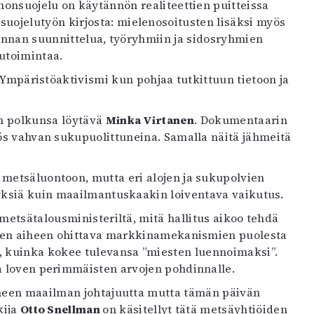
nnonsuojelu on käytännön realiteettien puitteissa
ojelutyön kirjosta: mielenosoitusten lisäksi myös
iminnan suunnittelua, työryhmiin ja sidosryhmien
sutoimintaa.
. Ympäristöaktivismi kun pohjaa tutkittuun tietoon ja
n polkunsa löytävä
Minka Virtanen
. Dokumentaarin
yös vahvan sukupuolittuneina. Samalla näitä jähmeitä
metsäluontoon, mutta eri alojen ja sukupolvien
yksiä kuin maailmantuskaakin loiventava vaikutus.
metsätalousministeriltä, mitä hallitus aikoo tehdä
aisen aiheen ohittava markkinamekanismien puolesta
n, kuinka kokee tulevansa ”miesten luennoimaksi”.
a loven perimmäisten arvojen pohdinnalle.
nneen maailman johtajuutta mutta tämän päivän
kija
Otto Snellman
on käsitellyt tätä metsäyhtiöiden