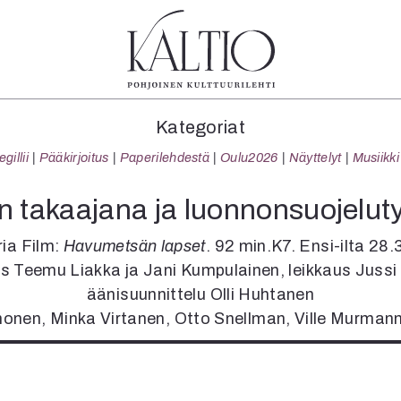
tegoriat
Lehdet
Info
Kategoriat
koartikkeli
4/2026
Tilaus j
illii
Pääkirjoitus
Paperilehdestä
Oulu2026
Näyttelyt
Musiikki
Teatteri
2–3/2026
irtonume
Tanssi
1/2026
Yhteistyö
on takaajana ja luonnonsuojelu
Tanssi
6/2025
Toimitu
arjakuva
5/2025 saame
Mediatie
ia Film:
Havumetsän lapset
. 92 min.K7. Ensi-ilta 28.
ámegillii
5/2025
Kaltio r
vaus Teemu Liakka ja Jani Kumpulainen, leikkaus Juss
äkirjoitus
Lehtiarkisto
äänisuunnittelu Olli Huhtanen
erilehdestä
onen, Minka Virtanen, Otto Snellman, Ville Murman
Oulu2026
Näyttelyt
Musiikki
Levyt