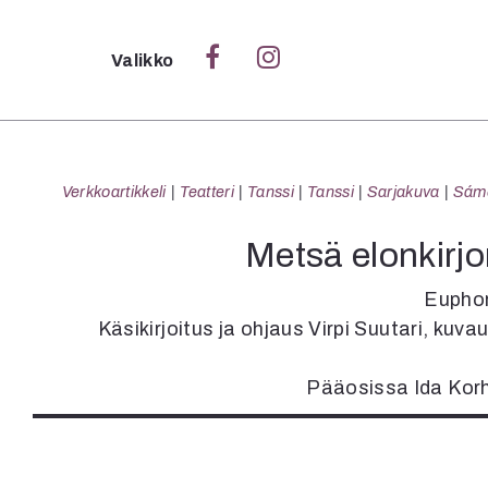
Sulje
Valikko
Ka
Verk
Verkkoartikkeli
Teatteri
Tanssi
Tanssi
Sarjakuva
Sámeg
Metsä elonkirj
S
Euphor
S
Käsikirjoitus ja ohjaus Virpi Suutari, ku
Pä
Pap
Pääosissa Ida Korh