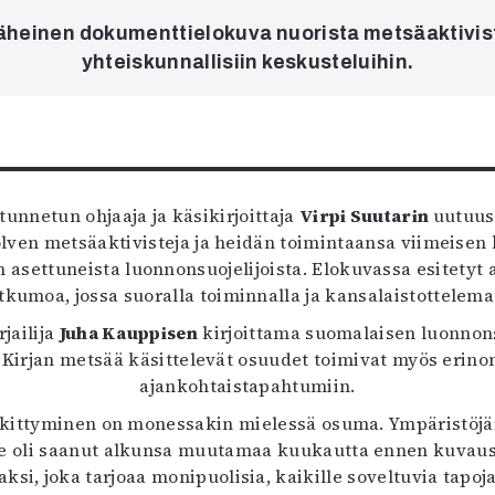
uvataide
heinen dokumenttielokuva nuorista metsäaktivisteis
Kirjat
yhteiskunnallisiin keskusteluihin.
n English
sitystaide
Arkisto
unnetun ohjaaja ja käsikirjoittaja
Virpi Suutarin
uutuu
 polven metsäaktivisteja ja heidän toimintaansa viimei
asettuneista luonnonsuojelijoista. Elokuvassa esitetyt 
tkumoa, jossa suoralla toiminnalla ja kansalaistottele
jailija
Juha Kauppisen
kirjoittama suomalaisen luonnons
. Kirjan metsää käsittelevät osuudet toimivat myös erin
ajankohtaistapahtumiin.
skittyminen on monessakin mielessä osuma. Ympäristöjär
e oli saanut alkunsa muutamaa kuukautta ennen kuvaust
ksi, joka tarjoaa monipuolisia, kaikille soveltuvia tapoj