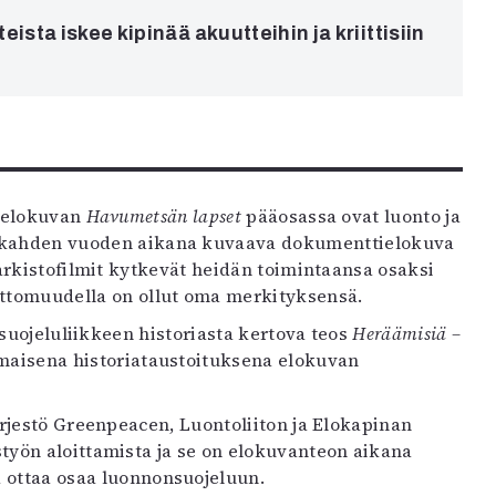
ta iskee kipinää akuutteihin ja kriittisiin
selokuvan
Havumetsän lapset
pääosassa ovat luonto ja
sen kahden vuoden aikana kuvaava dokumenttielokuva
arkistofilmit kytkevät heidän toimintaansa osaksi
mattomuudella on ollut oma merkityksensä.
uojeluliikkeen historiasta kertova teos
Heräämisiä –
omaisena historiataustoituksena elokuvan
jestö Greenpeacen, Luontoliiton ja Elokapinan
yön aloittamista ja se on elokuvanteon aikana
a ottaa osaa luonnonsuojeluun.