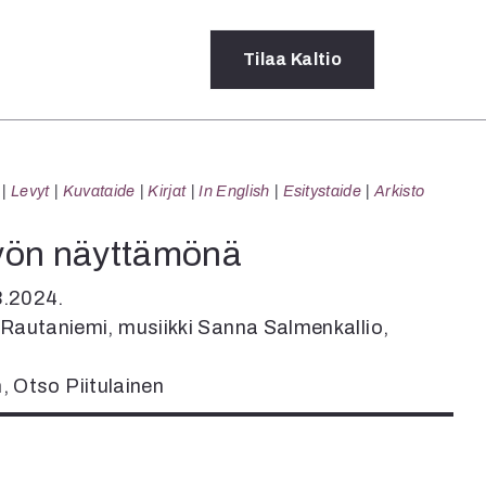
Tilaa
Kaltio
a
Levyt
Kuvataide
Kirjat
In English
Esitystaide
Arkisto
rot
ssä
työn näyttämönä
s
dot
3.2024.
y
i Rautaniemi, musiikki Sanna Salmenkallio,
n, Otso Piitulainen