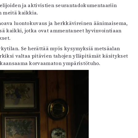
lijoiden ja aktivistien seurantadokumentaariin
n meitä kaikkia.
umoava luontokuvaus ja herkkävireinen äänimaisema,
ensä kaikki, jotka ovat ammentaneet hyvinvointiaan
kset.
kytilan. Se herättää myös kysymyksiä metsäalan
rkiksi valtaa pitävien tahojen ylläpitämät käsitykset
aikaansaama korvaamaton ympäristötuho.