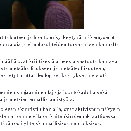
at talouteen ja luontoon kytkeytyvät näkemyserot
riippuvaisia ja elinolosuhteiden turvaamisen kannalta
Yhtäällä ovat kriittisestä aiheesta vastuuta kantavat
mästä metsähallitukseen ja metsäteollisuuteen,
esitetyt mutta ideologiset käsitykset metsistä
emien suojaaminen laji- ja luontokadolta sekä
a ja metsien ennallistamistyötä.
olevan akuutisti uhan alla, ovat aktivismin näkyvin
ttelemattomuudella on kuitenkin demokraattisessa
ttävä rooli yhteiskunnallisissa muutoksissa.