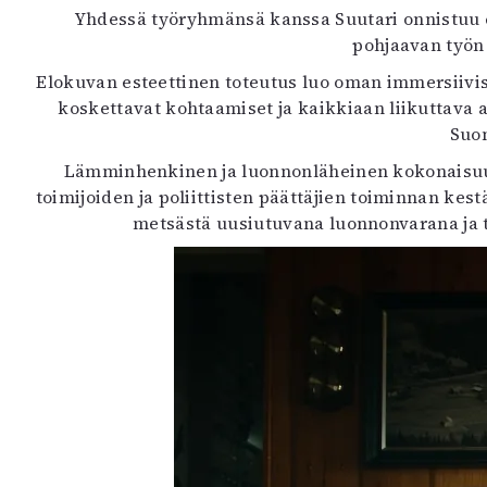
Yhdessä työryhmänsä kanssa Suutari onnistuu e
pohjaavan työn 
Elokuvan esteettinen toteutus luo oman immersiivi
koskettavat kohtaamiset ja kaikkiaan liikuttava a
Suom
Lämminhenkinen ja luonnonläheinen kokonaisuus
toimijoiden ja poliittisten päättäjien toiminnan kes
metsästä uusiutuvana luonnonvarana ja