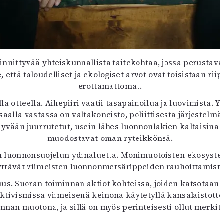
nittyvää yhteiskunnallista taitekohtaa, jossa perustav
, että taloudelliset ja ekologiset arvot ovat toisistaan 
erottamattomat.
la otteella. Aihepiiri vaatii tasapainoilua ja luovimista. 
isaalla vastassa on valtakoneisto, poliittisesta järjestel
Syvään juurrutetut, usein lähes luonnonlakien kaltaisina 
muodostavat oman ryteikkönsä.
on luonnonsuojelun ydinaluetta. Monimuotoisten ekosyste
yttävät viimeisten luonnonmetsärippeiden rauhoittamist
s. Suoran toiminnan aktiot kohteissa, joiden katsotaan 
Aktivismissa viimeisenä keinona käytetyllä kansalaisto
innan muotona, ja sillä on myös perinteisesti ollut merki