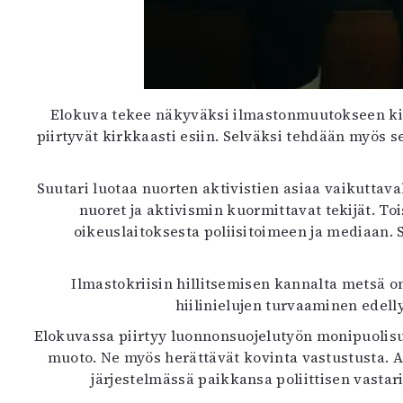
Elokuva tekee näkyväksi ilmastonmuutokseen kiin
piirtyvät kirkkaasti esiin. Selväksi tehdään myös se
Suutari luotaa nuorten aktivistien asiaa vaikuttaval
nuoret ja aktivismin kuormittavat tekijät. To
oikeuslaitoksesta poliisitoimeen ja mediaan. 
Ilmastokriisin hillitsemisen kannalta metsä 
hiilinielujen turvaaminen edell
Elokuvassa piirtyy luonnonsuojelutyön monipuolisuu
muoto. Ne myös herättävät kovinta vastustusta. 
järjestelmässä paikkansa poliittisen vastar