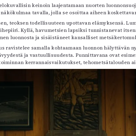
lokuvallisin keinoin laajentamaan nuorten luonnonsuoje
näkökulmaa tavalla, jolla se osoittaa aiheen koskettava
sen, teoksen todellisuuteen upottavan elämyksensä. L
ihepiiri. Kyllä, havumetsien lapsiksi tunnistanevat its
en luonnosta ja sisäistäneet kansalliset metsäkertomu
 ravistelee samalla kohtaamaan luonnon hälyttävän ny
tävyydestä ja vastuullisuudesta. Punnittavana ovat esime
 toiminnan kerrannaisvaikutukset, tehometsätalouden 