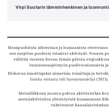
K
Virpi Suutarin lämminhenkinen ja luonnonlä
I
E
Monipuolisista aiheistaan ja humaanista otteestaan t
sen suojelun puolesta toimivat aktivistit. Nuoren
välittää tuoreen kuvan tämän päivän etujoukkoon 
luonnonsuojelutyön puolivuosisataista ja
Elokuvan innoittajaksi nimetään toimittaja ja tietokir
kuinka minusta tuli luonnonsuojelija
(2021)
Metsäliikkeen nuoren polven aktivisteihin ke
metsäaktivistien yhteistyöstä kummunnut liik
vahvistunut kansalaistoiminna