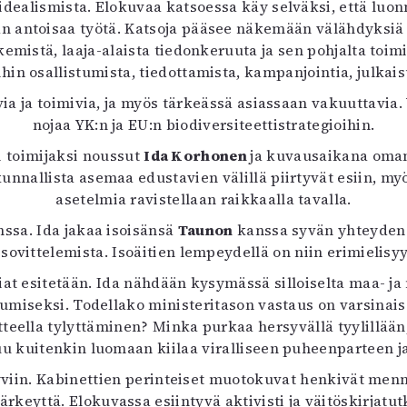
ä idealismista. Elokuvaa katsoessa käy selväksi, että luo
antoisaa työtä. Katsoja pääsee näkemään välähdyksiä su
ekemistä, laaja-alaista tiedonkeruuta ja sen pohjalta to
hin osallistumista, tiedottamista, kampanjointia, julkai
levia ja toimivia, ja myös tärkeässä asiassaan vakuuttavia
nojaa YK:n ja EU:n biodiversiteettistrategioihin.
 toimijaksi noussut
Ida Korhonen
ja kuvausaikana oma
nnallista asemaa edustavien välillä piirtyvät esiin, m
asetelmia ravistellaan raikkaalla tavalla.
ssa. Ida jakaa isoisänsä
Taunon
kanssa syvän yhteyden 
ovittelemista. Isoäitien lempeydellä on niin erimielisy
iat esitetään. Ida nähdään kysymässä silloiselta maa- ja 
eutumiseksi. Todellako ministeritason vastaus on varsin
teella tylyttäminen? Minka purkaa hersyvällä tyylillää
u kuitenkin luomaan kiilaa viralliseen puheenparteen j
yviin. Kabinettien perinteiset muotokuvat henkivät me
keyttä. Elokuvassa esiintyvä aktivisti ja väitöskirjatut