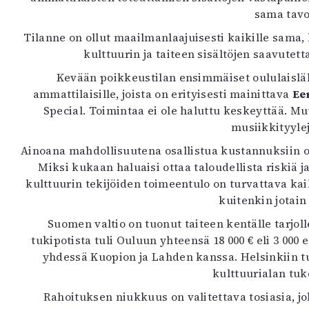
K
sama tavo
Tilanne on ollut maailmanlaajuisesti kaikille sama, k
I
kulttuurin ja taiteen sisältöjen saavutet
E
Kevään poikkeustilan ensimmäiset oululaisläht
ammattilaisille, joista on erityisesti mainittava
Ee
Special. Toimintaa ei ole haluttu keskeyttää. Mu
musiikkityylej
Ainoana mahdollisuutena osallistua kustannuksiin o
Miksi kukaan haluaisi ottaa taloudellista riskiä j
kulttuurin tekijöiden toimeentulo on turvattava kai
kuitenkin jotain
Suomen valtio on tuonut taiteen kentälle tarjo
tukipotista tuli Ouluun yhteensä 18 000 € eli 3 000
yhdessä Kuopion ja Lahden kanssa. Helsinkiin tu
kulttuurialan tu
Rahoituksen niukkuus on valitettava tosiasia, jo