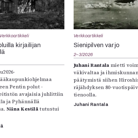
Verkkoartikkeli
Verkkoartikkeli
uilla kirjailijan
Sienipilven varjo
llä
2–3/2026
Juhani Rantala
mietti voi
u2026-
väkivaltaa ja ihmiskunna
pääkaupunkiohjelmaa
päätymistä siihen Hirosh
een Pentin polut -
räjähdyksen 80-vuotispäi
itistön avajaisia juhlittiin
tienoolla.
lla ja Pyhännällä
Juhani Rantala
sa.
Niina Kestilä
tutustui
lä