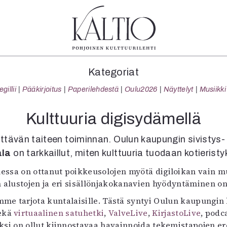
tegoriat
Lehdet
Info
Kategoriat
koartikkeli
4/2026
Tilaus j
illii
Pääkirjoitus
Paperilehdestä
Oulu2026
Näyttelyt
Musiikki
Teatteri
2–3/2026
irtonume
Tanssi
1/2026
Yhteistyö
Kulttuuria digisydämellä
Tanssi
6/2025
Toimitu
arjakuva
5/2025 saame
Mediatie
esittävän taiteen toiminnan. Oulun kaupungin sivistys-
ámegillii
5/2025
Kaltio r
ala
on tarkkaillut, miten kulttuuria tuodaan kotierist
äkirjoitus
Lehtiarkisto
sa on ottanut poikkeusolojen myötä digiloikan vain mu
erilehdestä
n alustojen ja eri sisällönjakokanavien hyödyntäminen o
Oulu2026
Näyttelyt
mme tarjota kuntalaisille. Tästä syntyi Oulun kaupungi
Musiikki
sekä
virtuaalinen satuhetki
,
ValveLive
,
KirjastoLive
, podc
Levyt
si on ollut kiinnostavaa havainnoida tekemistapojen eroj