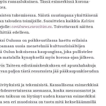
 myös runsaslukuinen. Tässä esimerkissä korona-
kea.
tilaisten tukemisessa. Näistä suurimpana yksittäisenä
 talouden toimijoille. Suosittelen kaikkia
Kaltion
rjolle:
covidnews.eurocities.eu
. Toivottavasti näitten
hittää edelleen.
si Oulussa on poikkeustilassa haettu erilaisia
oamaan uusia menetelmiä kulttuurisisältöjen
tä Oulun kokoisessa kaupungissa, joka pullistelee
ota matalalla kynnyksellä myös korona-ajan jälkeen.
Myös Taiteen edistämiskeskuksen eri apurahahakuja
tavan paljon tästä resurssista jää pääkaupunkiseudun
äivityksistä ja tekemisistä. Kansallisena esimerkkinä
hes yhdenvertaisessa asemassa, koska messuosastot ja
miten taikuus on löytänyt uuden kanavan esimerkiksi
tta sen eri muodoissa on tuotu mitä kekseliäämmillä