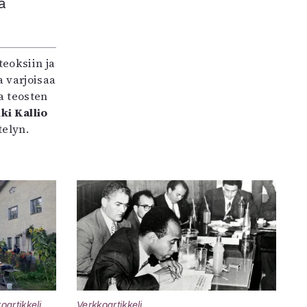
a
teoksiin ja
 varjoisaa
a teosten
ki Kallio
elyn.
oartikkeli
Verkkoartikkeli