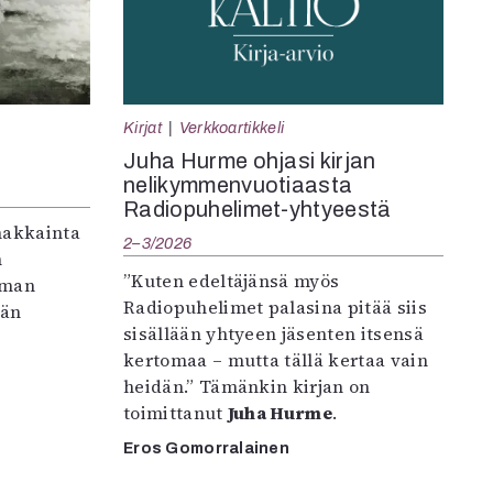
Kirjat
Verkkoartikkeli
Juha Hurme ohjasi kirjan
nelikymmenvuotiaasta
Radiopuhelimet-yhtyeestä
makkainta
2–3/2026
n
”Kuten edeltäjänsä myös
iman
Radiopuhelimet palasina pitää siis
vän
sisällään yhtyeen jäsenten itsensä
kertomaa – mutta tällä kertaa vain
heidän.” Tämänkin kirjan on
toimittanut
Juha Hurme
.
Eros Gomorralainen