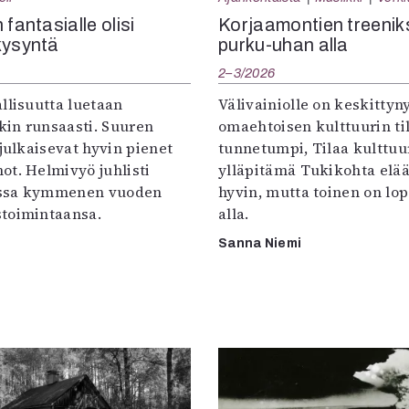
 fantasialle olisi
Korjaamontien treenik
kysyntä
purku-uhan alla
2–3/2026
llisuutta luetaan
Välivainiolle on keskittyn
in runsaasti. Suuren
omaehtoisen kulttuurin til
 julkaisevat hyvin pienet
tunnetumpi, Tilaa kulttuur
ot. Helmivyö juhlisti
ylläpitämä Tukikohta elää 
ssa kymmenen vuoden
hyvin, mutta toinen on lo
toimintaansa.
alla.
Sanna Niemi