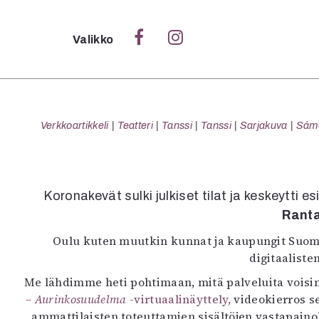
Sulje
Valikko
Ka
Verk
Verkkoartikkeli
Teatteri
Tanssi
Tanssi
Sarjakuva
Sámeg
S
Koronakevät sulki julkiset tilat ja keskeytti 
S
Rant
Pä
Oulu kuten muutkin kunnat ja kaupungit Suomes
Pap
digitaaliste
Me lähdimme heti pohtimaan, mitä palveluita voisi
– Aurinkosuudelma
-virtuaalinäyttely,
videokierros 
ammattilaisten toteuttamien sisältöjen vastapainok