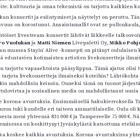
uvataide
ite: kulttuuria ja omaa tekemistä on tarjottu kaikkien ko
Kirjat
un konsertit ja esiintymiset ja näyttelyt on peruttu. Täs
n English
tavuus on korostunut. Ansaintamallit ovat se pullonkaula, 
sitystaide
Arkisto
öiset livestream-konsertit lähtivät liikkeelle talkoovoim
ro Vuolukan
ja
Matti Niemen
Livepaletti Oy,
Mikko Pohj
un muassa Stayin’ Alive -konsepti on pitänyt oululaisen k
ä edustavien kotimaisten artistien livekonsertteja ilmai
n tarjottu vapaaehtoista pääsylippua. Tämä ajatus olisi
a tarjota livekonsertteja ilmaiseksi koteihin? Lähtökohta o
kin mahdollisin keinoin. Onneksi tämä on tuonut järjest
 tulovirtaa ja sosiaalinen media on mahdollistanut uusia
lle korona-avustuksia. Ensimmäisellä hakukierroksella 
 euron tuki kuudelle eri taiteen ammattilaiselle. Oulu oli
esta meni yhteensä 831 000 € ja Tampereelle 75 000 €. Nä
kemisessa on keskittynyt Jyväskylästä katsottuna etelä
ka koskee kaikkia avustuksia. Korona-avustuksissa yhtenä 