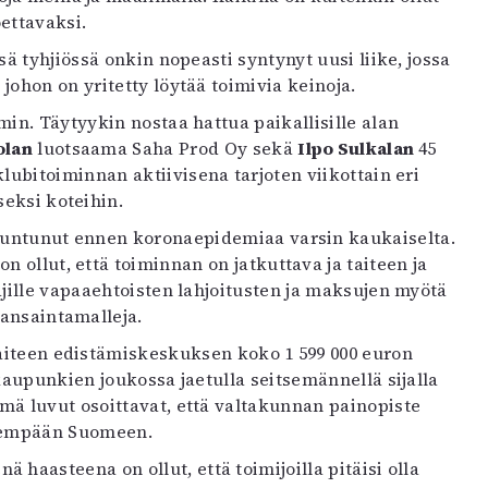
ettavaksi.
sä tyhjiössä onkin nopeasti syntynyt uusi liike, jossa
johon on yritetty löytää toimivia keinoja.
in. Täytyykin nostaa hattua paikallisille alan
olan
luotsaama Saha Prod Oy sekä
Ilpo Sulkalan
45
lubitoiminnan aktiivisena tarjoten viikottain eri
seksi koteihin.
 tuntunut ennen koronaepidemiaa varsin kaukaiselta.
n ollut, että toiminnan on jatkuttava ja taiteen ja
äjille vapaaehtoisten lahjoitusten ja maksujen myötä
 ansaintamalleja.
Taiteen edistämiskeskuksen koko 1 599 000 euron
 kaupunkien joukossa jaetulla seitsemännellä sijalla
mä luvut osoittavat, että valtakunnan painopiste
isempään Suomeen.
haasteena on ollut, että toimijoilla pitäisi olla