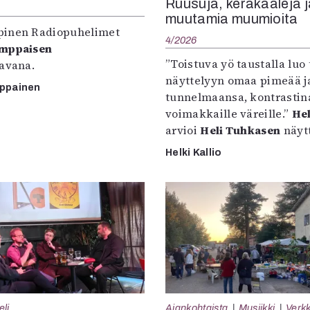
Ruusuja, keräkaaleja j
muutamia muumioita
inen Radiopuhelimet
4/2026
omppaisen
”Toistuva yö taustalla luo 
tavana.
näyttelyyn omaa pimeää ja
mppainen
tunnelmaansa, kontrastin
voimakkaille väreille.”
Hel
arvioi
Heli Tuhkasen
näytt
Helki Kallio
eli
Ajankohtaista
Musiikki
Verkk