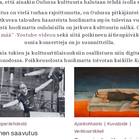
aa, että ainakin Oulussa kulttuuria halutaan tehdä isolla
itus on vielä turhan rajoittunutta, on Oulussa pitkäjänte
 jatkuvan talouden haasteista huolimatta myös tulevina 
tä huolimatta oululaisilla on jatkuva kulttuurin nälkä.
ämää” -Youtube-videon
sekä siitä poikineen äitienpäivä
uusia konsertteja on jo suunnitteilla.
ia tukien ja kulttuuritilaisuuksiin osallistuen niin digi
 muodossa. Poikkeusolosta huolimatta toivotan kaikille
K
aperilehdestä
Ajankohtaista
Kuvataide
Verkkoartikkeli
nen saavutus