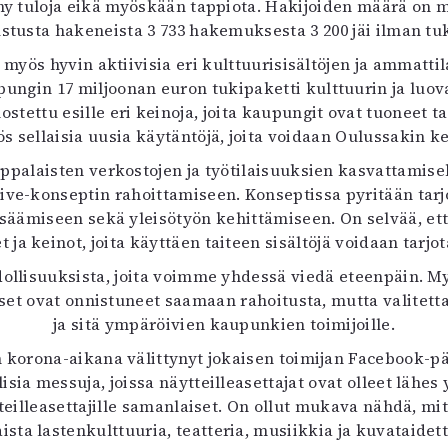
nny tuloja eikä myöskään tappiota. Hakijoiden määrä on
stusta hakeneista 3 733 hakemuksesta 3 200 jäi ilman tu
t myös hyvin aktiivisia eri kulttuurisisältöjen ja ammat
gin 17 miljoonan euron tukipaketti kulttuurin ja luovan
stettu esille eri keinoja, joita kaupungit ovat tuoneet ta
s sellaisia uusia käytäntöjä, joita voidaan Oulussakin ke
ppalaisten verkostojen ja työtilaisuuksien kasvattamisek
e-konseptin rahoittamiseen. Konseptissa pyritään tarj
säämiseen sekä yleisötyön kehittämiseen. On selvää, et
t ja keinot, joita käyttäen taiteen sisältöjä voidaan tarj
dollisuuksista, joita voimme yhdessä viedä eteenpäin. 
aiset ovat onnistuneet saamaan rahoitusta, mutta valitet
ja sitä ympäröivien kaupunkien toimijoille.
n korona-aikana välittynyt jokaisen toimijan Facebook-p
lisia messuja, joissa näytteilleasettajat ovat olleet lä
tteilleasettajille samanlaiset. On ollut mukava nähdä, 
aista lastenkulttuuria, teatteria, musiikkia ja kuvataide