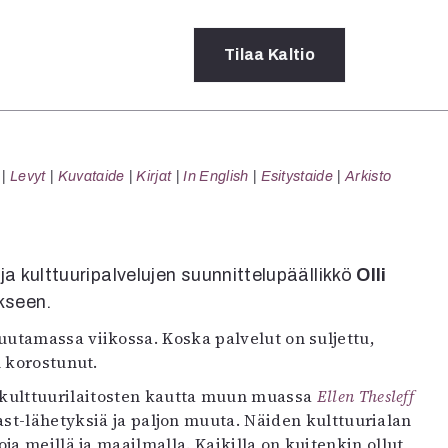
Tilaa
Kaltio
a
Levyt
Kuvataide
Kirjat
In English
Esitystaide
Arkisto
rot
ssä
s
dot
 ja kulttuuripalvelujen suunnittelupäällikkö
Olli
y
ykseen.
utamassa viikossa. Koska palvelut on suljettu,
n korostunut.
n kulttuurilaitosten kautta muun muassa
Ellen Thesleff
ast-lähetyksiä ja paljon muuta. Näiden kulttuurialan
a meillä ja maailmalla. Kaikilla on kuitenkin ollut