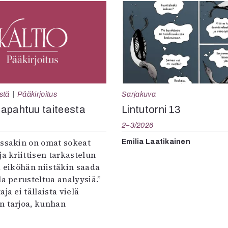
Sarjakuva
stä
Pääkirjoitus
Lintutorni 13
apahtuu taiteesta
2–3/2026
:ssakin on omat sokeat
Emilia Laatikainen
ja kriittisen tarkastelun
a eiköhän niistäkin saada
la perusteltua analyysiä.”
ja ei tällaista vielä
n tarjoa, kunhan