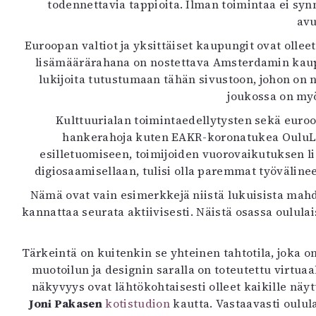
todennettavia tappioita. Ilman toimintaa ei sy
avu
Euroopan valtiot ja yksittäiset kaupungit ovat ollee
lisämäärärahana on nostettava Amsterdamin kaupun
lukijoita tutustumaan tähän sivustoon, johon on no
joukossa on myö
Kulttuurialan toimintaedellytysten sekä euroo
hankerahoja kuten EAKR-koronatukea OuluLiv
esilletuomiseen, toimijoiden vuorovaikutuksen li
digiosaamisellaan, tulisi olla paremmat työvälinee
Nämä ovat vain esimerkkejä niistä lukuisista mah
kannattaa seurata aktiivisesti. Näistä osassa oulul
Tärkeintä on kuitenkin se yhteinen tahtotila, joka o
muotoilun ja designin saralla on toteutettu virtuaa
näkyvyys ovat lähtökohtaisesti olleet kaikille näy
Joni Pakasen
kotistudion
kautta. Vastaavasti oulul