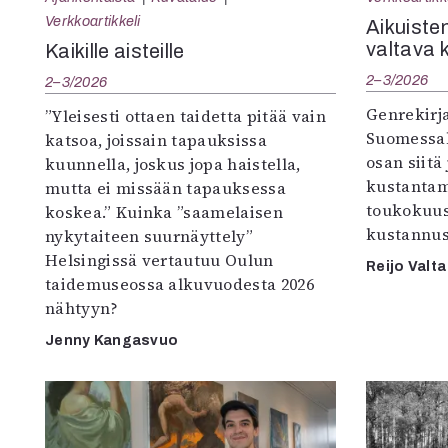
Verkkoartikkeli
Aikuisten
valtava 
Kaikille aisteille
2–3/2026
2–3/2026
Genrekirja
”Yleisesti ottaen taidetta pitää vain
Suomessak
katsoa, joissain tapauksissa
osan siitä
kuunnella, joskus jopa haistella,
kustantam
mutta ei missään tapauksessa
toukokuu
koskea.” Kuinka ”saamelaisen
kustannus
nykytaiteen suurnäyttely”
Helsingissä vertautuu Oulun
Reijo Valta
taidemuseossa alkuvuodesta 2026
nähtyyn?
Jenny Kangasvuo