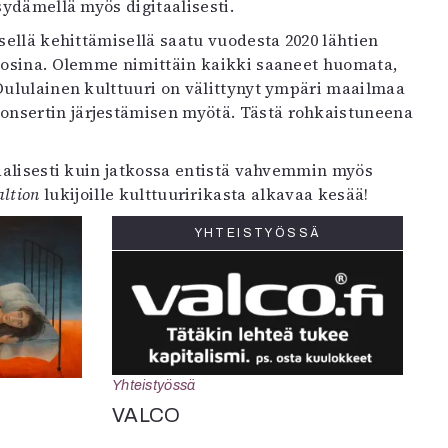
 sydämellä myös digitaalisesti.
isellä kehittämisellä saatu vuodesta 2020 lähtien
vuosina. Olemme nimittäin kaikki saaneet huomata,
 Oululainen kulttuuri on välittynyt ympäri maailmaa
konsertin järjestämisen myötä. Tästä rohkaistuneena
taalisesti kuin jatkossa entistä vahvemmin myös
altion
lukijoille kulttuuririkasta alkavaa kesää!
YHTEISTYÖSSÄ
Yhteistyössä
VALCO