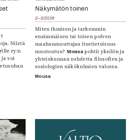
set
Näkymätön toinen
2–3/2026
Miten ihmisen ja tarkemmin
yt
ensimmäisen tai toisen polven
oja. Niistä
maahanmuuttajan itsetietoisuus
ille ry:n
muotoutuu?
Mousa
pohtii yksilön ja
ja voi
yhteiskunnan suhdetta filosofien ja
petusuhan
sosiologien näkökulmien valossa.
Mousa