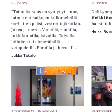
2–3/2026
2–3/2026
”Toimeliaisuus on syntynyt sinne,
Nelikympp
minne entisaikojen kulkupeleillä
Heikki R
parhaiten pääsi, vesireittejä pitkin.
haastatel
Jokea ja merta. Veneillä, ruuhilla,
Heikki Ro
tukkilautoilla, laivoilla. Talvella
hiihtäen tai eloperäisillä
vetopeleillä. Poroilla ja hevosilla.”
Jukka Takalo
Ajankohtaista
Kuvataide
Verkkoartikk