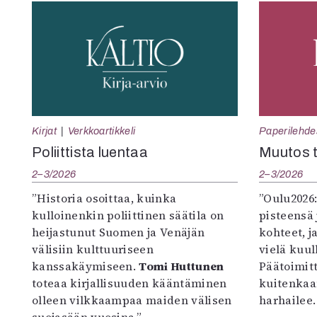
Kirjat
Verkkoartikkeli
Paperilehde
Poliittista luentaa
Muutos t
2–3/2026
2–3/2026
”Historia osoittaa, kuinka
”Oulu2026
kulloinenkin poliittinen säätila on
pisteensä 
heijastunut Suomen ja Venäjän
kohteet, j
välisiin kulttuuriseen
vielä kuul
kanssakäymiseen.
Tomi Huttunen
Päätoimitta
toteaa kirjallisuuden kääntäminen
kuitenkaa
olleen vilkkaampaa maiden välisen
harhailee.
suojasään vuosina.”