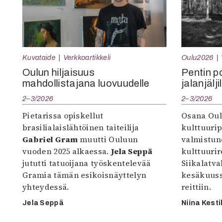
Kuvataide
Verkkoartikkeli
Oulu2026
Oulun hiljaisuus
Pentin pol
mahdollistajana luovuudelle
jalanjälji
2–3/2026
2–3/2026
Pietarissa opiskellut
Osana Oul
brasilialaislähtöinen taiteilija
kulttuuri
Gabriel Gram
muutti Ouluun
valmistun
vuoden 2025 alkaessa.
Jela Seppä
kulttuurire
jututti tatuoijana työskentelevää
Siikalatva
Gramia tämän esikoisnäyttelyn
kesäkuus
yhteydessä.
reittiin.
Jela Seppä
Niina Kesti