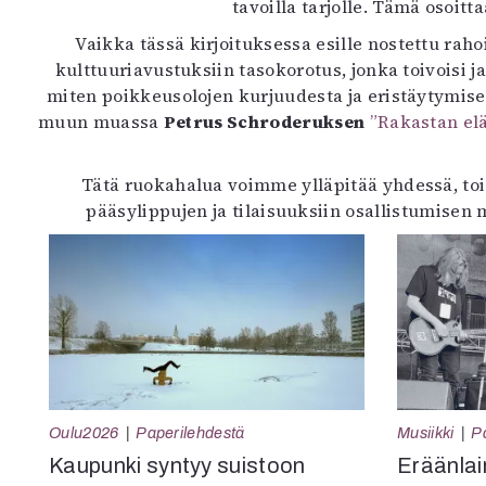
tavoilla tarjolle. Tämä osoitt
Vaikka tässä kirjoituksessa esille nostettu raho
kulttuuriavustuksiin tasokorotus, jonka toivoisi
miten poikkeusolojen kurjuudesta ja eristäytymises
muun muassa
Petrus Schroderuksen
”Rakastan el
Tätä ruokahalua voimme ylläpitää yhdessä, tois
pääsylippujen ja tilaisuuksiin osallistumisen
Oulu2026
Paperilehdestä
Musiikki
P
Kaupunki syntyy suistoon
Eräänlai