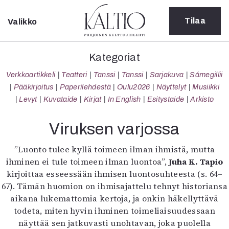
Tilaa
Valikko
Sulje
Kategoriat
Kategoriat
Verkkoartikkeli
Verkkoartikkeli
Teatteri
Tanssi
Tanssi
Sarjakuva
Sámegillii
Teatteri
Pääkirjoitus
Paperilehdestä
Oulu2026
Näyttelyt
Musiikki
Tanssi
Levyt
Kuvataide
Kirjat
In English
Esitystaide
Arkisto
Tanssi
Sarjakuva
Viruksen varjossa
Sámegillii
Pääkirjoitus
”Luonto tulee kyllä toimeen ilman ihmistä, mutta
Paperilehdestä
ihminen ei tule toimeen ilman luontoa”,
Juha K. Tapio
Oulu2026
kirjoittaa esseessään ihmisen luontosuhteesta (s. 64–
Näyttelyt
67). Tämän huomion on ihmisajattelu tehnyt historiansa
Musiikki
aikana lukemattomia kertoja, ja onkin häkellyttävä
Levyt
todeta, miten hyvin ihminen toimeliaisuudessaan
Kuvataide
näyttää sen jatkuvasti unohtavan, joka puolella