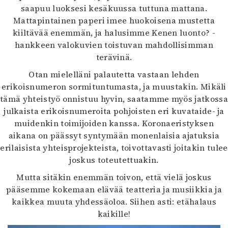
saapuu luoksesi kesäkuussa tuttuna mattana.
Mattapintainen paperi imee huokoisena mustetta
kiiltävää enemmän, ja halusimme Kenen luonto? -
hankkeen valokuvien toistuvan mahdollisimman
terävinä.
Otan mielelläni palautetta vastaan lehden
erikoisnumeron sormituntumasta, ja muustakin. Mikäli
tämä yhteistyö onnistuu hyvin, saatamme myös jatkossa
julkaista erikoisnumeroita pohjoisten eri kuvataide- ja
muidenkin toimijoiden kanssa. Koronaeristyksen
aikana on päässyt syntymään monenlaisia ajatuksia
erilaisista yhteisprojekteista, toivottavasti joitakin tulee
joskus toteutettuakin.
Mutta sitäkin enemmän toivon, että vielä joskus
pääsemme kokemaan elävää teatteria ja musiikkia ja
kaikkea muuta yhdessäoloa. Siihen asti: etähalaus
kaikille!