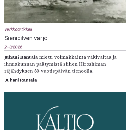
Verkkoartikkeli
Sienipilven varjo
2–3/2026
Juhani Rantala
mietti voimakkainta väkivaltaa ja
ihmiskunnan päätymistä siihen Hiroshiman
räjähdyksen 80-vuotispäivän tienoolla.
Juhani Rantala