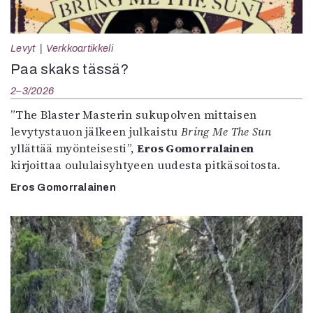
Levyt
Verkkoartikkeli
Paa skaks tässä?
2–3/2026
”The Blaster Masterin sukupolven mittaisen
levytystauon jälkeen julkaistu
Bring Me The Sun
yllättää myönteisesti”,
Eros Gomorralainen
kirjoittaa oululaisyhtyeen uudesta pitkäsoitosta.
Eros Gomorralainen