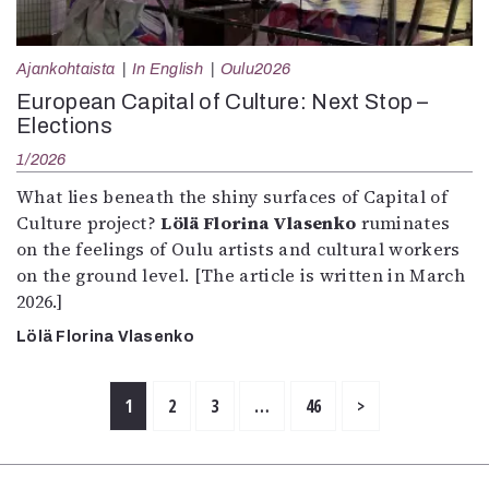
Ajankohtaista
In English
Oulu2026
European Capital of Culture: Next Stop –
Elections
1/2026
What lies beneath the shiny surfaces of Capital of
Culture project?
Lölä Florina Vlasenko
ruminates
on the feelings of Oulu artists and cultural workers
on the ground level. [The article is written in March
2026.]
Lölä Florina Vlasenko
1
2
3
…
46
>