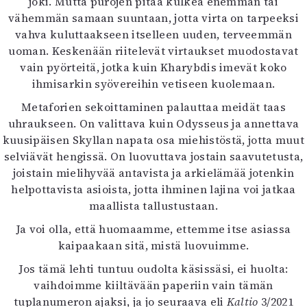
joki. Mutta purojen pitää kulkea enemmän tai
Mediatiedot
vähemmän samaan suuntaan, jotta virta on tarpeeksi
Kaltio ry
vahva kuluttaakseen itselleen uuden, terveemmän
uoman. Keskenään riitelevät virtaukset muodostavat
vain pyörteitä, jotka kuin Kharybdis imevät koko
ihmisarkin syövereihin vetiseen kuolemaan.
Metaforien sekoittaminen palauttaa meidät taas
uhraukseen. On valittava kuin Odysseus ja annettava
kuusipäisen Skyllan napata osa miehistöstä, jotta muut
selviävät hengissä. On luovuttava jostain saavutetusta,
joistain mielihyvää antavista ja arkielämää jotenkin
helpottavista asioista, jotta ihminen lajina voi jatkaa
maallista tallustustaan.
Ja voi olla, että huomaamme, ettemme itse asiassa
kaipaakaan sitä, mistä luovuimme.
Jos tämä lehti tuntuu oudolta käsissäsi, ei huolta:
vaihdoimme kiiltävään paperiin vain tämän
tuplanumeron ajaksi, ja jo seuraava eli
Kaltio
3/2021