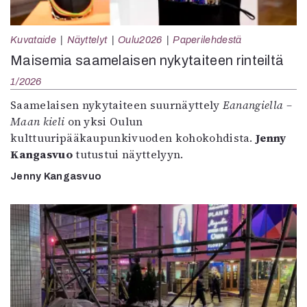
Kuvataide
Näyttelyt
Oulu2026
Paperilehdestä
Maisemia saamelaisen nykytaiteen rinteiltä
1/2026
Saamelaisen nykytaiteen suurnäyttely
Eanangiella –
Maan kieli
on yksi Oulun
kulttuuripääkaupunkivuoden kohokohdista.
Jenny
Kangasvuo
tutustui näyttelyyn.
Jenny Kangasvuo