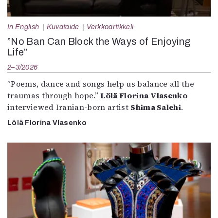
In English
Kuvataide
Verkkoartikkeli
”No Ban Can Block the Ways of Enjoying
Life”
2–3/2026
”Poems, dance and songs help us balance all the
traumas through hope.”
Lölä Florina Vlasenko
interviewed Iranian-born artist
Shima Salehi
.
Lölä Florina Vlasenko