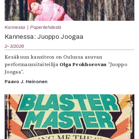
Kannessa
Paperilehdestä
Kannessa: Juoppo Joogaa
2–3/2026
Kesäkuun kansiteos on Oulussa asuvan
performanssitaiteilija
Olga Prokhorovan
”Juoppo
Joogaa”.
Paavo J. Heinonen