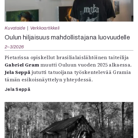
Kuvataide
Verkkoartikkeli
Oulun hiljaisuus mahdollistajana luovuudelle
2–3/2026
Pietarissa opiskellut brasilialaislähtöinen taiteilija
Gabriel Gram
muutti Ouluun vuoden 2025 alkaessa.
Jela Seppä
jututti tatuoijana työskentelevää Gramia
tämän esikoisnäyttelyn yhteydessä.
Jela Seppä