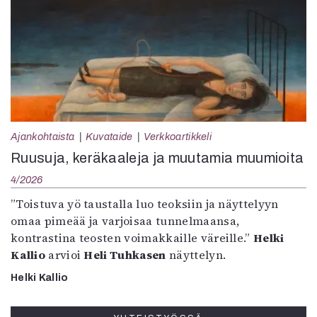
Ajankohtaista
Kuvataide
Verkkoartikkeli
Ruusuja, keräkaaleja ja muutamia muumioita
4/2026
”Toistuva yö taustalla luo teoksiin ja näyttelyyn
omaa pimeää ja varjoisaa tunnelmaansa,
kontrastina teosten voimakkaille väreille.”
Helki
Kallio
arvioi
Heli Tuhkasen
näyttelyn.
Helki Kallio