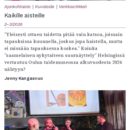
Ajankohtaista
Kuvataide
Verkkoartikkeli
Kaikille aisteille
2–3/2026
”Yleisesti ottaen taidetta pitää vain katsoa, joissain
tapauksissa kuunnella, joskus jopa haistella, mutta
ei missään tapauksessa koskea.” Kuinka
”saamelaisen nykytaiteen suurnäyttely” Helsingissä
vertautuu Oulun taidemuseossa alkuvuodesta 2026
nähtyyn?
Jenny Kangasvuo