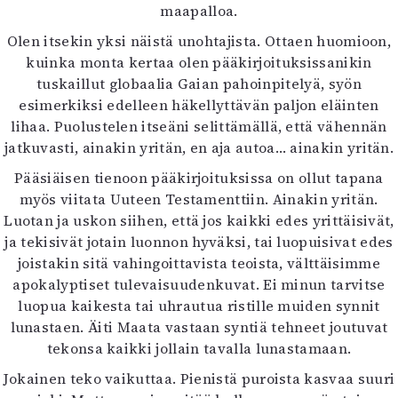
Kirjat
maapalloa.
In English
Olen itsekin yksi näistä unohtajista. Ottaen huomioon,
Esitystaide
kuinka monta kertaa olen pääkirjoituksissanikin
Arkisto
tuskaillut globaalia Gaian pahoinpitelyä, syön
esimerkiksi edelleen häkellyttävän paljon eläinten
Lehdet
lihaa. Puolustelen itseäni selittämällä, että vähennän
jatkuvasti, ainakin yritän, en aja autoa… ainakin yritän.
4/2026
2–3/2026
Pääsiäisen tienoon pääkirjoituksissa on ollut tapana
1/2026
myös viitata Uuteen Testamenttiin. Ainakin yritän.
6/2025
Luotan ja uskon siihen, että jos kaikki edes yrittäisivät,
5/2025 saame
ja tekisivät jotain luonnon hyväksi, tai luopuisivat edes
5/2025
joistakin sitä vahingoittavista teoista, välttäisimme
Lehtiarkisto
apokalyptiset tulevaisuudenkuvat. Ei minun tarvitse
luopua kaikesta tai uhrautua ristille muiden synnit
Info
lunastaen. Äiti Maata vastaan syntiä tehneet joutuvat
tekonsa kaikki jollain tavalla lunastamaan.
Tilaus ja irtonumerot
Yhteistyössä
Jokainen teko vaikuttaa. Pienistä puroista kasvaa suuri
Toimitus