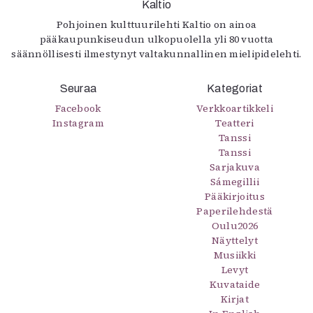
Kaltio
Pohjoinen kulttuurilehti Kaltio on ainoa
pääkaupunkiseudun ulkopuolella yli 80 vuotta
säännöllisesti ilmestynyt valtakunnallinen mielipidelehti.
Seuraa
Kategoriat
Facebook
Verkkoartikkeli
Instagram
Teatteri
Tanssi
Tanssi
Sarjakuva
Sámegillii
Pääkirjoitus
Paperilehdestä
Oulu2026
Näyttelyt
Musiikki
Levyt
Kuvataide
Kirjat