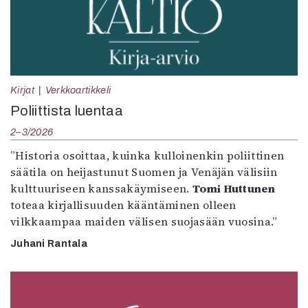
Kirjat
Verkkoartikkeli
Poliittista luentaa
2–3/2026
”Historia osoittaa, kuinka kulloinenkin poliittinen
säätila on heijastunut Suomen ja Venäjän välisiin
kulttuuriseen kanssakäymiseen.
Tomi Huttunen
toteaa kirjallisuuden kääntäminen olleen
vilkkaampaa maiden välisen suojasään vuosina.”
Juhani Rantala