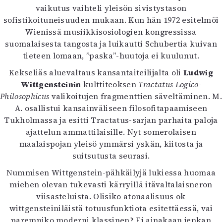
vaikutus vaihteli yleisön sivistystason
Mediatiedot
sofistikoituneisuuden mukaan. Kun hän 1972 esitelmöi
Kaltio ry
Wienissä musiikkisosiologien kongressissa
suomalaisesta tangosta ja luikautti Schubertia kuivan
tieteen lomaan, ”paska”-huutoja ei kuulunut.
Kekseliäs aluevaltaus kansantaiteilijalta oli
Ludwig
Wittgensteinin
kulttiteoksen
Tractatus Logico-
Philosophicus
valikoitujen fragmenttien säveltäminen. M.
A. osallistui kansainväliseen filosofitapaamiseen
Tukholmassa ja esitti Tractatus-sarjan parhaita paloja
ajattelun ammattilaisille. Nyt somerolaisen
maalaispojan yleisö ymmärsi yskän, kiitosta ja
suitsutusta seurasi.
Nummisen Wittgenstein-pähkäilyjä lukiessa huomaa
miehen olevan tukevasti kärryillä itävaltalaisneron
viisasteluista. Olisiko atonaalisuus ok
wittgensteiniläistä totuusfunktiota esitettäessä, vai
parempiko moderni klassinen? Ei ainakaan jenkan