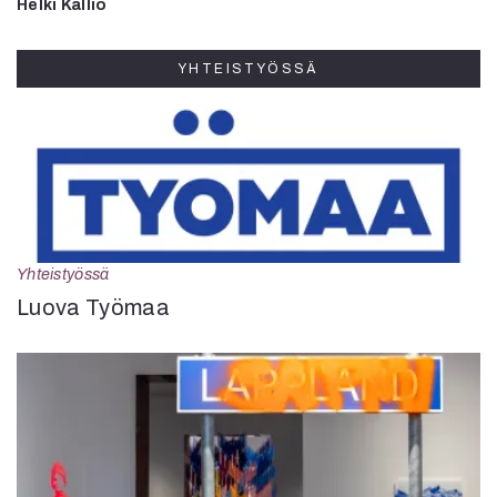
Helki Kallio
YHTEISTYÖSSÄ
Yhteistyössä
Luova Työmaa