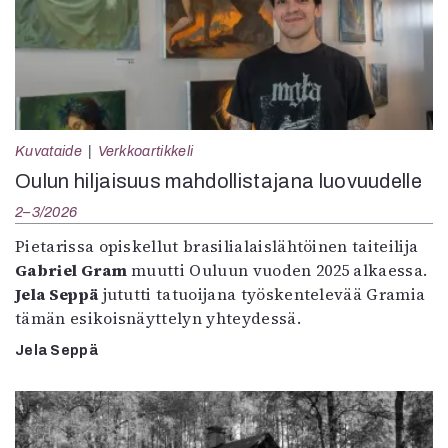
Kuvataide
Verkkoartikkeli
Oulun hiljaisuus mahdollistajana luovuudelle
2–3/2026
Pietarissa opiskellut brasilialaislähtöinen taiteilija
Gabriel Gram
muutti Ouluun vuoden 2025 alkaessa.
Jela Seppä
jututti tatuoijana työskentelevää Gramia
tämän esikoisnäyttelyn yhteydessä.
Jela Seppä