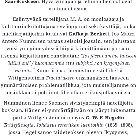
Saarikoskeen
. Hyvä viinapää ja lehmän hermot ovat
auttaneet asiaa.
Esiintyvänä taiteilijana M. A. on moniosaaja ja
kulttuurin kuluttajana syväoppinut sekakäyttäjä, jonka
mielikirjailijoihin kuuluvat
Kafka
ja
Beckett
. Jos Mauri
Antero Nummisen patsas seisoisi jossain, sen jalustaan
voisi yön pimeydessä hiipiä kiinnittämään patsaan
itsensä kirjoittaman runolaatan:
”Jos jäsennämme lauseen
’Mikä on?’ / huomaamme että subjekti / on kysymyksen
vastaus.”
Runo liippaa hienostuneesti läheltä
Wittgensteinin
Tractatuksen
ensimmäisen lauseen
ymmärtämisen problematiikkaa, jota muistelijamme on
ansiokkaasti pohtinut filosofian erikoisjulkaisuissa.
Numminen lienee Suomen sivistyneimpiä taiteilijoita
koskaan. Hänen ei-ymmärtäjiltään on jäänyt lukematta
paitsi Wittgenstein niin myös
G. W. F. Hegelin
Taidefilosofia. Johdatus estetiikan luentoihin
(1835–1838),
jossa Hegel sanoo taideteoksen olevan ”kysymys,