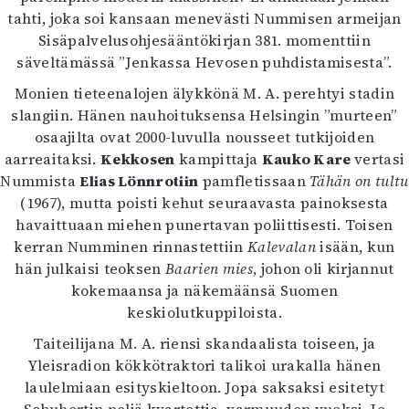
tahti, joka soi kansaan menevästi Nummisen armeijan
Sisäpalvelusohjesääntökirjan 381. momenttiin
säveltämässä ”Jenkassa Hevosen puhdistamisesta”.
Monien tieteenalojen älykkönä M. A. perehtyi stadin
slangiin. Hänen nauhoituksensa Helsingin ”murteen”
osaajilta ovat 2000-luvulla nousseet tutkijoiden
aarreaitaksi.
Kekkosen
kampittaja
Kauko Kare
vertasi
Nummista
Elias Lönnrotiin
pamfletissaan
Tähän on tultu
(1967), mutta poisti kehut seuraavasta painoksesta
havaittuaan miehen punertavan poliittisesti. Toisen
kerran Numminen rinnastettiin
Kalevalan
isään, kun
hän julkaisi teoksen
Baarien mies
, johon oli kirjannut
kokemaansa ja näkemäänsä Suomen
keskiolutkuppiloista.
Taiteilijana M. A. riensi skandaalista toiseen, ja
Yleisradion kökkötraktori talikoi urakalla hänen
laulelmiaan esityskieltoon. Jopa saksaksi esitetyt