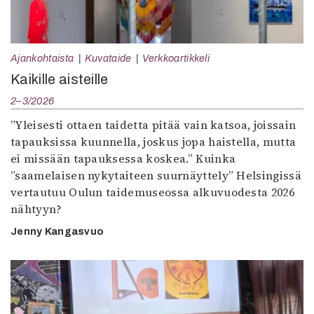
Ajankohtaista
Kuvataide
Verkkoartikkeli
Kaikille aisteille
2–3/2026
”Yleisesti ottaen taidetta pitää vain katsoa, joissain
tapauksissa kuunnella, joskus jopa haistella, mutta
ei missään tapauksessa koskea.” Kuinka
”saamelaisen nykytaiteen suurnäyttely” Helsingissä
vertautuu Oulun taidemuseossa alkuvuodesta 2026
nähtyyn?
Jenny Kangasvuo