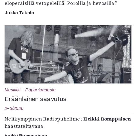
eloperäisillä vetopeleillä. Poroilla ja hevosilla.”
Jukka Takalo
Musiikki
Paperilehdestä
Eräänlainen saavutus
2–3/2026
Nelikymppinen Radiopuhelimet
Heikki Romppaisen
haastateltavana.
Heikki Romppainen