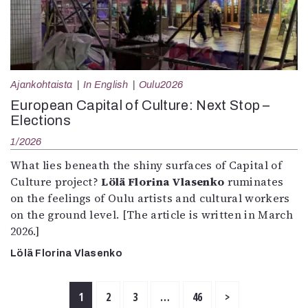
Ajankohtaista
In English
Oulu2026
European Capital of Culture: Next Stop –
Elections
1/2026
What lies beneath the shiny surfaces of Capital of
Culture project?
Lölä Florina Vlasenko
ruminates
on the feelings of Oulu artists and cultural workers
on the ground level. [The article is written in March
2026.]
Lölä Florina Vlasenko
1
2
3
…
46
>