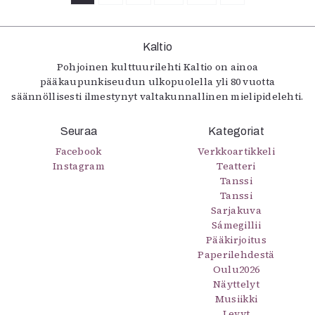
Kaltio
Pohjoinen kulttuurilehti Kaltio on ainoa
pääkaupunkiseudun ulkopuolella yli 80 vuotta
säännöllisesti ilmestynyt valtakunnallinen mielipidelehti.
Seuraa
Kategoriat
Facebook
Verkkoartikkeli
Instagram
Teatteri
Tanssi
Tanssi
Sarjakuva
Sámegillii
Pääkirjoitus
Paperilehdestä
Oulu2026
Näyttelyt
Musiikki
Levyt