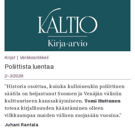
Kirjat
Verkkoartikkeli
Poliittista luentaa
2–3/2026
”Historia osoittaa, kuinka kulloinenkin poliittinen
säätila on heijastunut Suomen ja Venäjän välisiin
kulttuuriseen kanssakäymiseen.
Tomi Huttunen
toteaa kirjallisuuden kääntäminen olleen
vilkkaampaa maiden välisen suojasään vuosina.”
Juhani Rantala