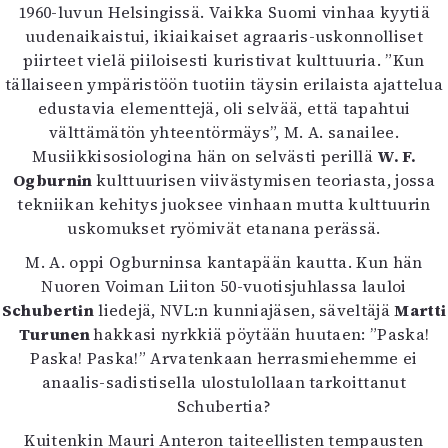
Kirjat
1960-luvun Helsingissä. Vaikka Suomi vinhaa kyytiä
In English
uudenaikaistui, ikiaikaiset agraaris-uskonnolliset
Esitystaide
piirteet vielä piiloisesti kuristivat kulttuuria. ”Kun
Arkisto
tällaiseen ympäristöön tuotiin täysin erilaista ajattelua
edustavia elementtejä, oli selvää, että tapahtui
välttämätön yhteentörmäys”, M. A. sanailee.
Lehdet
Musiikkisosiologina hän on selvästi perillä
W. F.
4/2026
Ogburnin
kulttuurisen viivästymisen teoriasta, jossa
2–3/2026
tekniikan kehitys juoksee vinhaan mutta kulttuurin
1/2026
uskomukset ryömivät etanana perässä.
6/2025
M. A. oppi Ogburninsa kantapään kautta. Kun hän
5/2025 saame
Nuoren Voiman Liiton 50-vuotisjuhlassa lauloi
5/2025
Schubertin
liedejä, NVL:n kunniajäsen, säveltäjä
Lehtiarkisto
Martti
Turunen
hakkasi nyrkkiä pöytään huutaen: ”Paska!
Paska! Paska!” Arvatenkaan herrasmiehemme ei
Info
anaalis-sadistisella ulostulollaan tarkoittanut
Tilaus ja irtonumerot
Schubertia?
Yhteistyössä
Kuitenkin Mauri Anteron taiteellisten tempausten
Toimitus