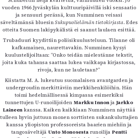
Schubertin neljä kvartettia, varmuuden vuoksi. Jo
vuoden 1966 Jyväskylän kulttuuripäivillä iski sensaatio
ja sensuuri perässä, kun Numminen veisasi
säveltämänsä bluesin
Sukupuolielämän tietokirjasta
. Edes
otteita Suomen lakipykälistä ei saanut laulaen esittää.
Trubaduuri kyydittiin poliisikuulusteluun. Tilanne oli
kafkamainen, naurettavakin. Numminen kysyi
kuulustelijoiltaan: ”Onko teidän mielestänne tekstit,
joita kuka tahansa saattaa lukea vaikkapa kirjastossa,
rivoja, kun ne lauletaan?”
Kiistatta M. A. lukeutuu suomalaisen avantgarden ja
undergroudin merkittäviin merkkihenkilöihin. Hän
toimi hedelmällisessä kimpassa esimerkiksi
tunnettujen U-runoilijoiden
Markku Innon
ja
Jarkko
Laineen
kanssa. Kaiken kaikkiaan Numminen näyttää
tulleen hyvin juttuun monen sorttisten sukankuluttajien
kanssa yliopiston professoreista baarien miehiin ja
tangosäveltäjä
Unto Monosesta
runoilija
Pentti