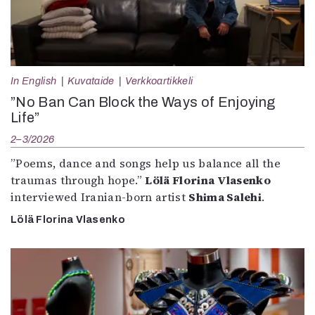
In English
Kuvataide
Verkkoartikkeli
”No Ban Can Block the Ways of Enjoying
Life”
2–3/2026
”Poems, dance and songs help us balance all the
traumas through hope.”
Lölä Florina Vlasenko
interviewed Iranian-born artist
Shima Salehi
.
Lölä Florina Vlasenko