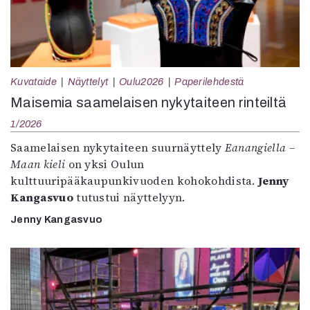
Kuvataide
Näyttelyt
Oulu2026
Paperilehdestä
Maisemia saamelaisen nykytaiteen rinteiltä
1/2026
Saamelaisen nykytaiteen suurnäyttely
Eanangiella –
Maan kieli
on yksi Oulun
kulttuuripääkaupunkivuoden kohokohdista.
Jenny
Kangasvuo
tutustui näyttelyyn.
Jenny Kangasvuo