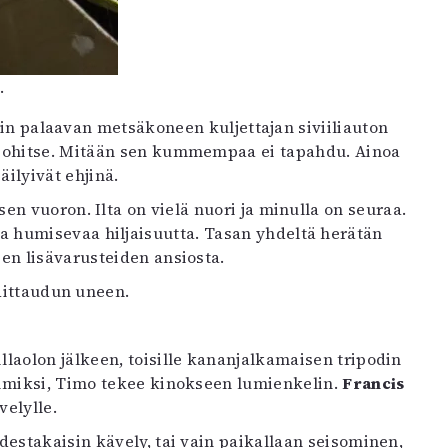
.
tiin palaavan metsäkoneen kuljettajan siviiliauton
an ohitse. Mitään sen kummempaa ei tapahdu. Ainoa
ilyivät ehjinä.
n vuoron. Ilta on vielä nuori ja minulla on seuraa.
a humisevaa hiljaisuutta. Tasan yhdeltä herätän
en lisävarusteiden ansiosta.
dittaudun uneen.
laolon jälkeen, toisille kananjalkamaisen tripodin
pimiksi, Timo tekee kinokseen lumienkelin.
Francis
elylle.
destakaisin kävely, tai vain paikallaan seisominen,