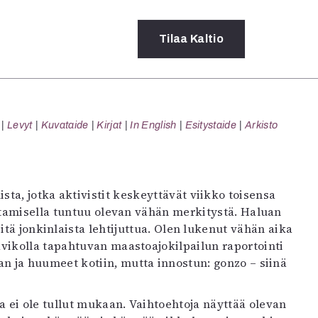
Tilaa
Kaltio
a
Levyt
Kuvataide
Kirjat
In English
Esitystaide
Arkisto
rot
ssä
s
dot
ta, jotka aktivistit keskeyttävät viikko toisensa
y
ttamisella tuntuu olevan vähän merkitystä. Haluan
itä jonkinlaista lehtijuttua. Olen lukenut vähän aika
avikolla tapahtuvan maastoajokilpailun raportointi
n ja huumeet kotiin, mutta innostun: gonzo – siinä
 ei ole tullut mukaan. Vaihtoehtoja näyttää olevan