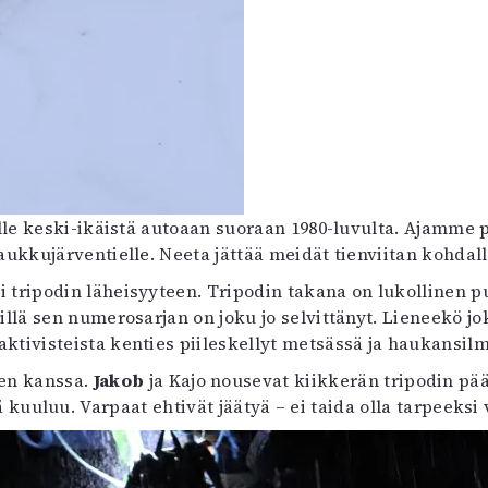
ille keski-ikäistä autoaan suoraan 1980-luvulta. Ajamme 
aukkujärventielle. Neeta jättää meidät tienviitan kohdal
 tripodin läheisyyteen. Tripodin takana on lukollinen p
illä sen numerosarjan on joku jo selvittänyt. Lieneekö j
aktivisteista kenties piileskellyt metsässä ja haukansilm
ien kanssa.
Jakob
ja Kajo nousevat kiikkerän tripodin p
 kuuluu. Varpaat ehtivät jäätyä – ei taida olla tarpeeksi 