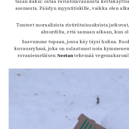
tasan kaksi: ostaa ravintolavaunusta kertakäyttö
K
asemesta. Päädyn myyntitiskille, vaikka olen alk
I
Tunteet moraalisista ristiriitaisuuksista jatkuva
E
absurdilta, että samaan aikaan, kun ol
Saavumme tupaan, jossa käy täysi hulina. Ruok
kuvausryhmä, joka on sulautunut noin kymmenen p
rovaniemeläisen
Neetan
tekemää vegemakaronil