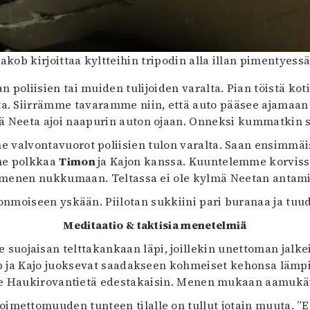
Jakob kirjoittaa kyltteihin tripodin alla illan pimentyessä
 poliisien tai muiden tulijoiden varalta. Pian töistä ko
lta. Siirrämme tavaramme niin, että auto pääsee ajama
tä Neeta ajoi naapurin auton ojaan. Onneksi kummatkin sä
e valvontavuorot poliisien tulon varalta. Saan ensimmäise
me polkkaa
Timon
ja Kajon kanssa. Kuuntelemme korviss
 menen nukkumaan. Teltassa ei ole kylmä Neetan antami
tonmoiseen yskään. Piilotan sukkiini pari buranaa ja tuu
Meditaatio & taktisia menetelmiä
uojaisan telttakankaan läpi, joillekin unettoman jalkeil
kob ja Kajo juoksevat saadakseen kohmeiset kehonsa läm
e Haukirovantietä edestakaisin. Menen mukaan aamukäv
oimettomuuden tunteen tilalle on tullut jotain muuta. ”E