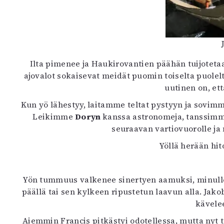
Ilta pimenee ja Haukirovantien päähän tuijotetaan
ajovalot sokaisevat meidät puomin toiselta puole
uutinen on, et
Kun yö lähestyy, laitamme teltat pystyyn ja sovimm
Leikimme
Doryn
kanssa astronomeja, tanssim
seuraavan vartiovuorolle ja
Yöllä herään hi
Yön tummuus valkenee sinertyen aamuksi, minulle s
päällä tai sen kylkeen ripustetun laavun alla. Ja
kävele
Aiemmin Francis pitkästyi odotellessa, mutta nyt t