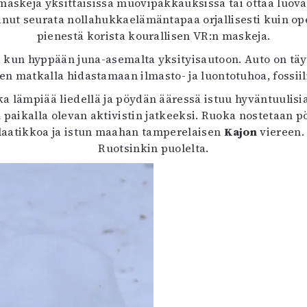
maskeja yksittäisissä muovipakkauksissa tai ottaa luov
uvataide
anut seurata nollahukkaelämäntapaa orjallisesti kuin o
Kirjat
pienestä korista kourallisen VR:n maskeja.
n English
t, kun hyppään juna-asemalta yksityisautoon. Auto on tä
sitystaide
en matkalla hidastamaan ilmasto- ja luontotuhoa, fossiili
Arkisto
a lämpiää liedellä ja pöydän ääressä istuu hyväntuulis
aikalla olevan aktivistin jatkeeksi. Ruoka nostetaan
aatikkoa ja istun maahan tamperelaisen
Kajon
viereen. 
Ruotsinkin puolelta.