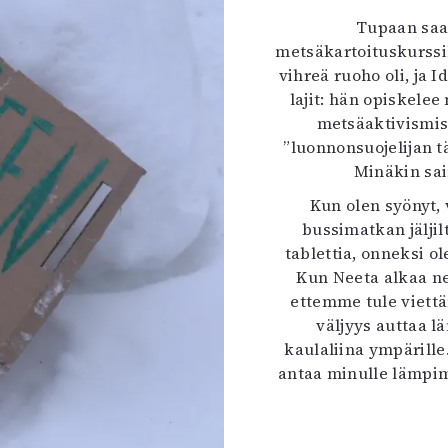
Tupaan sa
metsäkartoituskurssil
vihreä ruoho oli, ja 
lajit: hän opiskele
metsäaktivismist
”luonnonsuojelijan 
Minäkin sain
Kun olen syönyt,
bussimatkan jäljil
tablettia, onneksi o
Kun Neeta alkaa ne
ettemme tule viett
väljyys auttaa 
kaulaliina ympärille
antaa minulle lämpi