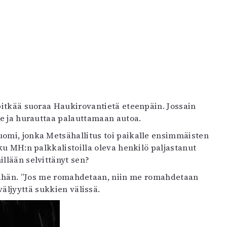
pitkää suoraa Haukirovantietä eteenpäin. Jossain
le ja hurauttaa palauttamaan autoa.
uomi, jonka Metsähallitus toi paikalle ensimmäisten
oku MH:n palkkalistoilla oleva henkilö paljastanut
illään selvittänyt sen?
äähän. ”Jos me romahdetaan, niin me romahdetaan
väljyyttä sukkien välissä.