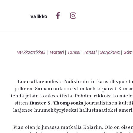
Sulje
Valikko
Ka
Verk
Verkkoartikkeli
Teatteri
Tanssi
Tanssi
Sarjakuva
Sámeg
S
Luen alkuvuodesta Aalistunturin kansallispuistoe
S
jälkeen. Samaan aikaan istun kaikki päivät Kansa
Pä
tehdä jotain konkreettista. Pohdin, rikkoisiko miele
Pap
sitten
Hunter S. Thompsonin
journalistisen kultt
laajenee huumehöyryiseksi hallusinaatioksi amerik
Pian olen jo junassa matkalla Kolariin. Olo on öi