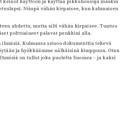
at keinot käyttöön ja käyttää pikkuhousuja maskin
petuslapsi. Niinpä vähän kirpaisee, kun kahmaisen
yteen ahdettu, mutta silti vähän kirpaisee. Tuntuu
set polttoaineet palavat penkkini alla.
ia ihmisiä. Kulmassa seisoo dokumenttia tekevä
 pöytään ja hyökkäämme nälkäisinä kimppuun. Otan
Ihmisiä on tullut joka puolelta Suomea – ja kaksi