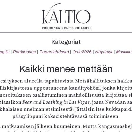
tegoriat
Lehdet
Info
Kategoriat
koartikkeli
4/2026
Tilaus j
illii
Pääkirjoitus
Paperilehdestä
Oulu2026
Näyttelyt
Musiikki
Teatteri
2–3/2026
irtonume
Tanssi
1/2026
Yhteistyö
Kaikki menee mettään
Tanssi
6/2025
Toimitu
arjakuva
5/2025 saame
Mediatie
sityksen alueella tapahtuvista Metsähallituksen hakkuis
ámegillii
5/2025
Kaltio r
lliskirjastossa uppoutuneena kandityöhöni, jonka kirjoi
äkirjoitus
Lehtiarkisto
nosoitukseen osallistuminen mahdollisuutta kirjoittaa si
erilehdestä
iklassikon
Fear and Loathing in Las Vegas
, jossa Nevadan a
Oulu2026
kalaisen unelman etsimisestä. Jättäisin itse kukkapaida
Näyttelyt
pääsylippuni kaksoistehtävässä toimimiseen!
Musiikki
sen matkaamisen jälkeen kuumeinen. Mutta kangasmaskeja
Levyt