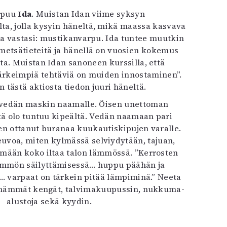
apuu
Ida
. Muistan Idan viime syksyn
ta, jolla kysyin häneltä, mikä maassa kasvava
Ida vastasi: mustikanvarpu. Ida tuntee muutkin
e metsätieteitä ja hänellä on vuosien kokemus
a. Muistan Idan sanoneen kurssilla, että
tärkeimpiä tehtäviä on muiden innostaminen”.
 tästä aktiosta tiedon juuri häneltä.
 vedän maskin naamalle. Öisen unettoman
tä olo tuntuu kipeältä. Vedän naamaan pari
len ottanut buranaa kuukautiskipujen varalle.
uvoa, miten kylmässä selviydytään, tajuan,
ämään koko iltaa talon lämmössä. ”Kerrosten
lämmön säilyttämisessä… huppu päähän ja
… varpaat on tärkein pitää lämpiminä.” Neeta
mämmät kengät, talvimakuupussin, nukkuma-
alustoja sekä kyydin.