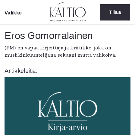
Tilaa
Valikko
Sulje
Kategoriat
Eros Gomorralainen
Verkkoartikkeli
(FM) on vapaa kirjoittaja ja kriitikko, joka on
Teatteri
musiikinkuuntelijana sekaani mutta valikoiva.
Tanssi
Tanssi
Artikkeleita:
Sarjakuva
Sámegillii
Pääkirjoitus
Paperilehdestä
Oulu2026
Näyttelyt
Musiikki
Levyt
Kuvataide