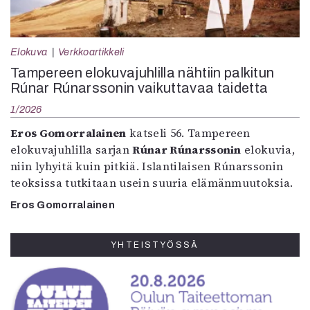
Elokuva
Verkkoartikkeli
Tampereen elokuvajuhlilla nähtiin palkitun
Rúnar Rúnarssonin vaikuttavaa taidetta
1/2026
Eros Gomorralainen
katseli 56. Tampereen
elokuvajuhlilla sarjan
Rúnar Rúnarssonin
elokuvia,
niin lyhyitä kuin pitkiä. Islantilaisen Rúnarssonin
teoksissa tutkitaan usein suuria elämänmuutoksia.
Eros Gomorralainen
YHTEISTYÖSSÄ