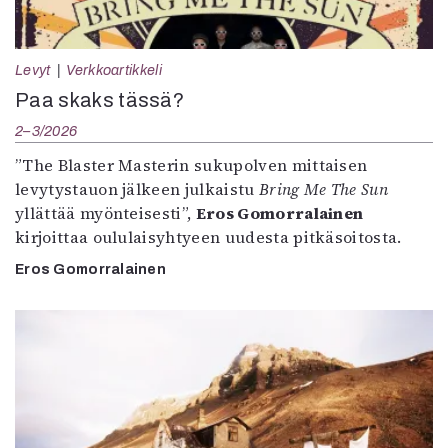
Mediatiedot
Kaltio ry
Levyt
Verkkoartikkeli
Paa skaks tässä?
2–3/2026
”The Blaster Masterin sukupolven mittaisen
levytystauon jälkeen julkaistu
Bring Me The Sun
yllättää myönteisesti”,
Eros Gomorralainen
kirjoittaa oululaisyhtyeen uudesta pitkäsoitosta.
Eros Gomorralainen