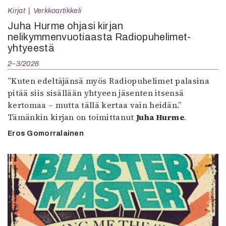
Kirjat
Kirjat
Verkkoartikkeli
In English
Juha Hurme ohjasi kirjan
Esitystaide
nelikymmenvuotiaasta Radiopuhelimet-
Arkisto
yhtyeestä
2–3/2026
Lehdet
”Kuten edeltäjänsä myös Radiopuhelimet palasina
4/2026
pitää siis sisällään yhtyeen jäsenten itsensä
2–3/2026
kertomaa – mutta tällä kertaa vain heidän.”
1/2026
Tämänkin kirjan on toimittanut
Juha Hurme
.
6/2025
5/2025 saame
Eros Gomorralainen
5/2025
Lehtiarkisto
Info
Tilaus ja irtonumerot
Yhteistyössä
Toimitus