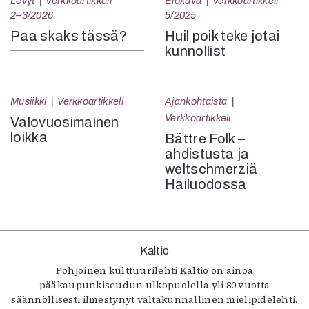
Levyt
Verkkoartikkeli
Elokuva
Verkkoartikkeli
2–3/2026
5/2025
Paa skaks tässä?
Huil poik teke jotai
kunnollist
Musiikki
Verkkoartikkeli
Ajankohtaista
Verkkoartikkeli
Valovuosimainen
loikka
Bättre Folk –
ahdistusta ja
weltschmerziä
Hailuodossa
Kaltio
Pohjoinen kulttuurilehti Kaltio on ainoa
pääkaupunkiseudun ulkopuolella yli 80 vuotta
säännöllisesti ilmestynyt valtakunnallinen mielipidelehti.