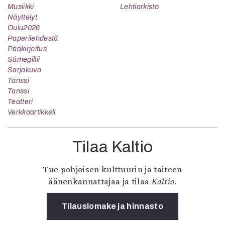
Musiikki
Lehtiarkisto
Näyttelyt
Oulu2026
Paperilehdestä
Pääkirjoitus
Sámegillii
Sarjakuva
Tanssi
Tanssi
Teatteri
Verkkoartikkeli
Tilaa Kaltio
Tue pohjoisen kulttuurin ja taiteen
äänenkannattajaa ja tilaa
Kaltio
.
Tilauslomake ja hinnasto