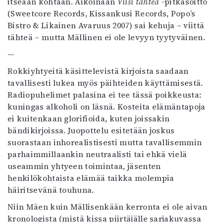
itseään kohtaan. Aikoinaan
Viisi tähteä
-pitkäsoitto
(Sweetcore Records, Kissankusi Records, Popo’s
Bistro & Likainen Avaruus 2007) sai kehuja – viittä
tähteä – mutta Mällinen ei ole levyyn tyytyväinen.
—
Rokkiyhtyeitä käsittelevistä kirjoista saadaan
tavallisesti lukea myös päihteiden käyttämisestä.
Radiopuhelimet palasina ei tee tässä poikkeusta:
kuningas alkoholi on läsnä. Kosteita elämäntapoja
ei kuitenkaan glorifioida, kuten joissakin
bändikirjoissa. Juopottelu esitetään joskus
suorastaan inhorealistisesti mutta tavallisemmin
parhaimmillaankin neutraalisti tai ehkä vielä
useammin yhtyeen toimintaa, jäsenten
henkilökohtaista elämää taikka molempia
häiritsevänä touhuna.
Niin Mäen kuin Mällisenkään kerronta ei ole aivan
kronologista (mistä kissa piirtäjälle sarjakuvassa