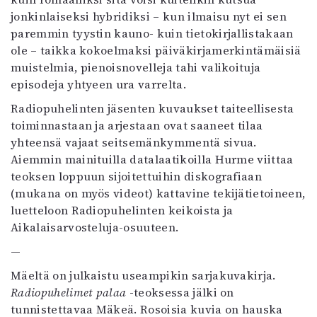
jonkinlaiseksi hybridiksi – kun ilmaisu nyt ei sen
paremmin tyystin kauno- kuin tietokirjallistakaan
ole – taikka kokoelmaksi päiväkirjamerkintämäisiä
muistelmia, pienoisnovelleja tahi valikoituja
episodeja yhtyeen ura varrelta.
Radiopuhelinten jäsenten kuvaukset taiteellisesta
toiminnastaan ja arjestaan ovat saaneet tilaa
yhteensä vajaat seitsemänkymmentä sivua.
Aiemmin mainituilla datalaatikoilla Hurme viittaa
teoksen loppuun sijoitettuihin diskografiaan
(mukana on myös videot) kattavine tekijätietoineen,
luetteloon Radiopuhelinten keikoista ja
Aikalaisarvosteluja-osuuteen.
—
Mäeltä on julkaistu useampikin sarjakuvakirja.
Radiopuhelimet palaa
-teoksessa jälki on
tunnistettavaa Mäkeä. Rosoisia kuvia on hauska