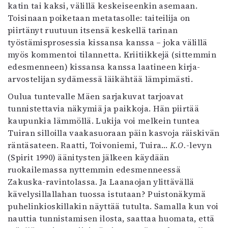
katin tai kaksi, välillä keskeiseenkin asemaan.
Toisinaan poiketaan metatasolle: taiteilija on
piirtänyt ruutuun itsensä keskellä tarinan
työstämisprosessia kissansa kanssa – joka välillä
myös kommentoi tilannetta. Kriitiikkejä (sittemmin
edesmenneen) kissansa kanssa laatineen kirja-
arvostelijan sydämessä läikähtää lämpimästi.
Oulua tuntevalle Mäen sarjakuvat tarjoavat
tunnistettavia näkymiä ja paikkoja. Hän piirtää
kaupunkia lämmöllä. Lukija voi melkein tuntea
Tuiran silloilla vaakasuoraan päin kasvoja räiskivän
räntäsateen. Raatti, Toivoniemi, Tuira…
K.O.
-levyn
(Spirit 1990) äänitysten jälkeen käydään
ruokailemassa nyttemmin edesmenneessä
Zakuska-ravintolassa. Ja Laanaojan ylittävällä
kävelysillallahan tuossa istutaan? Puistonäkymä
puhelinkioskillakin näyttää tutulta. Samalla kun voi
nauttia tunnistamisen ilosta, saattaa huomata, että