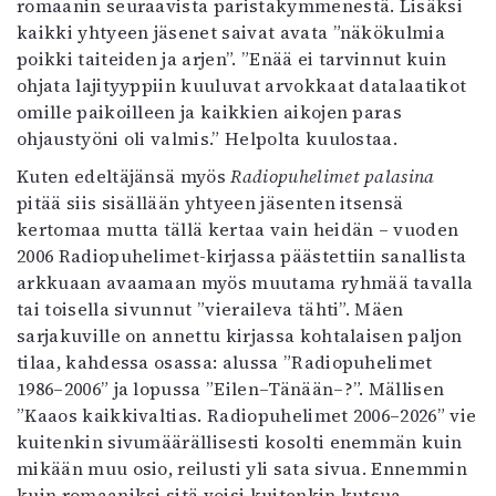
romaanin seuraavista paristakymmenestä. Lisäksi
kaikki yhtyeen jäsenet saivat avata ”näkökulmia
poikki taiteiden ja arjen”. ”Enää ei tarvinnut kuin
ohjata lajityyppiin kuuluvat arvokkaat datalaatikot
omille paikoilleen ja kaikkien aikojen paras
ohjaustyöni oli valmis.” Helpolta kuulostaa.
Kuten edeltäjänsä myös
Radiopuhelimet palasina
pitää siis sisällään yhtyeen jäsenten itsensä
kertomaa mutta tällä kertaa vain heidän – vuoden
2006 Radiopuhelimet-kirjassa päästettiin sanallista
arkkuaan avaamaan myös muutama ryhmää tavalla
tai toisella sivunnut ”vieraileva tähti”. Mäen
sarjakuville on annettu kirjassa kohtalaisen paljon
tilaa, kahdessa osassa: alussa ”Radiopuhelimet
1986–2006” ja lopussa ”Eilen–Tänään–?”. Mällisen
”Kaaos kaikkivaltias. Radiopuhelimet 2006–2026” vie
kuitenkin sivumäärällisesti kosolti enemmän kuin
mikään muu osio, reilusti yli sata sivua. Ennemmin
kuin romaaniksi sitä voisi kuitenkin kutsua