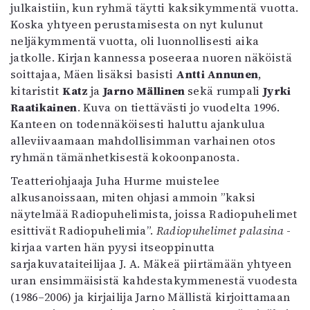
julkaistiin, kun ryhmä täytti kaksikymmentä vuotta.
Mediatiedot
Koska yhtyeen perustamisesta on nyt kulunut
Kaltio ry
neljäkymmentä vuotta, oli luonnollisesti aika
jatkolle. Kirjan kannessa poseeraa nuoren näköistä
soittajaa, Mäen lisäksi basisti
Antti Annunen
,
kitaristit
Katz
ja
Jarno Mällinen
sekä rumpali
Jyrki
Raatikainen
. Kuva on tiettävästi jo vuodelta 1996.
Kanteen on todennäköisesti haluttu ajankulua
alleviivaamaan mahdollisimman varhainen otos
ryhmän tämänhetkisestä kokoonpanosta.
Teatteriohjaaja Juha Hurme muistelee
alkusanoissaan, miten ohjasi ammoin ”kaksi
näytelmää Radiopuhelimista, joissa Radiopuhelimet
esittivät Radiopuhelimia”.
Radiopuhelimet palasina
-
kirjaa varten hän pyysi itseoppinutta
sarjakuvataiteilijaa J. A. Mäkeä piirtämään yhtyeen
uran ensimmäisistä kahdestakymmenestä vuodesta
(1986–2006) ja kirjailija Jarno Mällistä kirjoittamaan