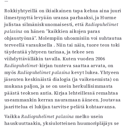
—
Rokkiyhtyeillä on ikiaikainen tapa kehua aina juuri
ilmestynyttä levyään uransa parhaaksi, ja Hurme
julistaa silmäniskunomaisesti, että
Radiopuhelimet
palasina
on hänen ”kaikkien aikojen paras
ohjaustyönsä”. Molempiin uhoamisiin voi suhtautua
terveellä varauksella . Niin tai näin, tuore teos toki
täydentää yhtyeen tarinaa, ja tekee sen
viihdyttävälläkin tavalla. Kuten vuoden 2006
Radiopuhelimet
-kirjan tunteva saattaa arvata, on
myös
Radiopuhelimet palasina
kevyt lukea. Yhtyeen
jäsenten keskinäistä dialogia (ja vaikenemista) on
mukana paljon, ja se on usein herkullisimmasta
päästä teoksen antia. Kirjaa lehteillessä remahtaa
useammankin kerran nauramaan ääneen. Joutavaa
jaarittelua ei lukijan tarvitse pelätä kohtaavansa.
Vaikka
Radiopuhelimet palasina
melko usein
hauskuuttaakin, yksiulotteinen huumoripläjäys se