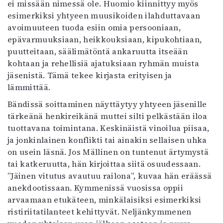
ei missään nimessä ole. Huomio kiinnittyy myös
esimerkiksi yhtyeen muusikoiden ilahduttavaan
avoimuuteen tuoda esiin omia persooniaan,
epävarmuuksiaan, heikkouksiaan, kipukohtiaan,
puutteitaan, säälimätöntä ankaruutta itseään
kohtaan ja rehellisiä ajatuksiaan ryhmän muista
jäsenistä. Tämä tekee kirjasta erityisen ja
lämmittää.
Bändissä soittaminen näyttäytyy yhtyeen jäsenille
tärkeänä henkireikänä muttei silti pelkästään iloa
tuottavana toimintana. Keskinäistä vinoilua piisaa,
ja jonkinlainen konflikti tai ainakin sellaisen uhka
on usein läsnä. Jos Mällinen on tuntenut ärtymystä
tai katkeruutta, hän kirjoittaa siitä osuudessaan.
”Jäinen vitutus avautuu railona”, kuvaa hän eräässä
anekdootissaan. Kymmenissä vuosissa oppii
arvaamaan etukäteen, minkälaisiksi esimerkiksi
ristiriitatilanteet kehittyvät. Neljänkymmenen