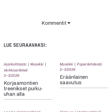
Kommentit
Kommentit on suljettu.
LUE SEURAAVAKSI:
Ajankohtaista
Musiikki
Musiikki
Paperilehdestä
2–3/2026
Verkkoartikkeli
2–3/2026
Eräänlainen
saavutus
Korjaamontien
treenikset purku-
uhan alla