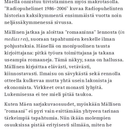
Mäellä onnistuu tiivistäminen myös makrotasolla.
”Radiopuhelimet 1986–2006” kuvaa Radiopuhelinten
historian kaksikymmentä ensimmäistä vuotta noin
neljässäkymmenessä sivussa.
Mällinen jatkaa ja aloittaa ”romaaninsa” lennosta (
in
medias res
), suoraan tapahtumien keskelle ilman
pohjustuksia. Hänellä on monipuolinen tausta
kirjoittajana: pitkä työura toimittajana ja takana
useampia romaaneja. Tämä näkyy, sana on hallussa.
Mällinen kirjoittaa elävästi, vetävästi,
kiinnostavasti. Ilmaisu on sävykästä sekä rennolla
otteella kulkevaa mutta yhtä usein lakonista ja
ekonomista. Virkkeet ovat monasti lyhyitä.
Lukemisessa ei tee mieli pitää taukoa.
Kuten Mäen sarjakuvaosuudet, myöskään Mällisen
”romaani” ei pyri vain esittämään yhtyeen tarinan
tärkeimpiä tapahtumia. Niin ikään molempien
osuuksissa pistää erityisesti silmään, miten he