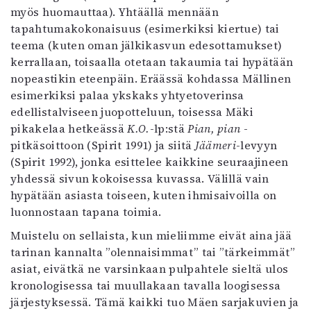
myös huomauttaa). Yhtäällä mennään
tapahtumakokonaisuus (esimerkiksi kiertue) tai
teema (kuten oman jälkikasvun edesottamukset)
kerrallaan, toisaalla otetaan takaumia tai hypätään
nopeastikin eteenpäin. Eräässä kohdassa Mällinen
esimerkiksi palaa ykskaks yhtyetoverinsa
edellistalviseen juopotteluun, toisessa Mäki
pikakelaa hetkeässä
K.O.
-lp:stä
Pian, pian
-
pitkäsoittoon (Spirit 1991) ja siitä
Jäämeri
-levyyn
(Spirit 1992), jonka esittelee kaikkine seuraajineen
yhdessä sivun kokoisessa kuvassa. Välillä vain
hypätään asiasta toiseen, kuten ihmisaivoilla on
luonnostaan tapana toimia.
Muistelu on sellaista, kun mieliimme eivät aina jää
tarinan kannalta ”olennaisimmat” tai ”tärkeimmät”
asiat, eivätkä ne varsinkaan pulpahtele sieltä ulos
kronologisessa tai muullakaan tavalla loogisessa
järjestyksessä. Tämä kaikki tuo Mäen sarjakuvien ja