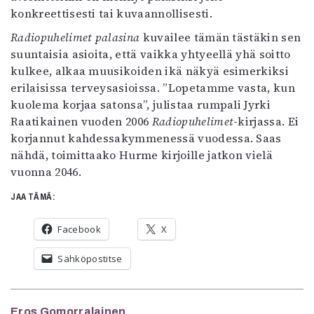
konkreettisesti tai kuvaannollisesti.
Radiopuhelimet palasina
kuvailee tämän tästäkin sen
suuntaisia asioita, että vaikka yhtyeellä yhä soitto
kulkee, alkaa muusikoiden ikä näkyä esimerkiksi
erilaisissa terveysasioissa. ”Lopetamme vasta, kun
kuolema korjaa satonsa”, julistaa rumpali Jyrki
Raatikainen vuoden 2006
Radiopuhelimet
-kirjassa. Ei
korjannut kahdessakymmenessä vuodessa. Saas
nähdä, toimittaako Hurme kirjoille jatkon vielä
vuonna 2046.
JAA TÄMÄ:
Facebook
X
Sähköpostitse
Eros Gomorralainen