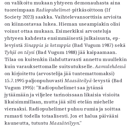
on valikoitu mukaan yhtyeen demonauhasta aina
tuoreimpaan
Radiopuhelimet
-pitkäsoittoon (If
Society 2023) saakka. Vaihtelevansorttisia arvioita
on kiinnostavaa lukea. Hieman useampiakin olisi
voinut ottaa mukaan. Esimerkiksi arvosteluja
yhtyeen kahdesta ensimmäisestä julkaisusta, ep-
levyistä
Sinappia ja ketsuppia
(Bad Vugum 1987) sekä
Tyhjä on täysi
(Bad Vugum 1988) jää kaipaamaan.
Tilaa on kuitenkin ilahduttavasti annettu muullekin
kuin varauksettomalle suitsutukselle.
Aamulehdessä
on kirjoitettu (arvostelija jää tuntemattomaksi)
15.7.1995 paljonpuhuvasti
Maasäteilyä
-levystä (Bad
Vugum 1995): ”Radiopuhelimet saa jytänsä
jytäämään ja viljelee tarinoissaan likaisia visioita
likaisimmillaan, mutta jää silti etelän miehelle
vieraaksi. Radiopuhelimet puhuu rumia ja soittaa
rumasti todella totaalisesti. Jos et halua päivääsi
kauneutta, tutustu
Maasäteilyyn
.”