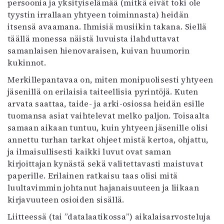
persoonia ja yksityiselämää (mitkä eivät toki ole
tyystin irrallaan yhtyeen toiminnasta) heidän
itsensä avaamana. Ihmisiä musiikin takana. Siellä
täällä monessa näistä luvuista ilahduttavat
samanlaisen hienovaraisen, kuivan huumorin
kukinnot.
Merkillepantavaa on, miten monipuolisesti yhtyeen
jäsenillä on erilaisia taiteellisia pyrintöjä. Kuten
arvata saattaa, taide- ja arki-osiossa heidän esille
tuomansa asiat vaihtelevat melko paljon. Toisaalta
samaan aikaan tuntuu, kuin yhtyeen jäsenille olisi
annettu turhan tarkat ohjeet mistä kertoa, ohjattu,
ja ilmaisullisesti kaikki luvut ovat saman
kirjoittajan kynästä sekä valitettavasti maistuvat
paperille. Erilainen ratkaisu taas olisi mitä
luultavimmin johtanut hajanaisuuteen ja liikaan
kirjavuuteen osioiden sisällä.
Liitteessä (tai ”datalaatikossa”) aikalaisarvosteluja