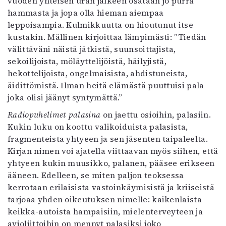
vuoden yhteisen uran jälkeen osataan jo purra
hammasta ja jopa olla hieman aiempaa
leppoisampia. Kulmikkuutta on hioutunut itse
kustakin. Mällinen kirjoittaa lämpimästi: ”Tiedän
välittäväni näistä jätkistä, suunsoittajista,
sekoilijoista, möläyttelijöistä, häilyjistä,
hekottelijoista, ongelmaisista, ahdistuneista,
äidittömistä. Ilman heitä elämästä puuttuisi pala
joka olisi jäänyt syntymättä.”
Radiopuhelimet palasina
on jaettu osioihin, palasiin.
Kukin luku on koottu valikoiduista palasista,
fragmenteista yhtyeen ja sen jäsenten taipaleelta.
Kirjan nimen voi ajatella viittaavan myös siihen, että
yhtyeen kukin muusikko, palanen, pääsee erikseen
ääneen. Edelleen, se miten paljon teoksessa
kerrotaan erilaisista vastoinkäymisistä ja kriiseistä
tarjoaa yhden oikeutuksen nimelle: kaikenlaista
keikka-autoista hampaisiin, mielenterveyteen ja
avioliittoihin on mennyt palasiksi joko