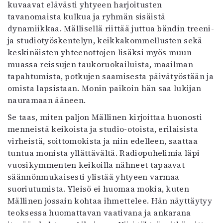
kuvaavat elävästi yhtyeen harjoitusten
tavanomaista kulkua ja ryhmän sisäistä
dynamiikkaa. Mällisellä riittää juttua bändin treeni-
ja studiotyöskentelyn, keikkakommellusten sekä
keskinäisten yhteenottojen lisäksi myös muun
muassa reissujen taukoruokailuista, maailman
tapahtumista, potkujen saamisesta päivätyöstään ja
omista lapsistaan. Monin paikoin hän saa lukijan
nauramaan ääneen.
Se taas, miten paljon Mällinen kirjoittaa huonosti
menneistä keikoista ja studio-otoista, erilaisista
virheistä, soittomokista ja niin edelleen, saattaa
tuntua monista yllättävältä. Radiopuhelimia läpi
vuosikymmenten keikoilla nähneet tapaavat
säännönmukaisesti ylistää yhtyeen varmaa
suoriutumista. Yleisö ei huomaa mokia, kuten
Mällinen jossain kohtaa ihmettelee. Hän näyttäytyy
teoksessa huomattavan vaativana ja ankarana