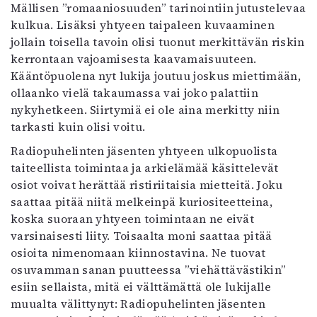
Mällisen ”romaaniosuuden” tarinointiin jutustelevaa
kulkua. Lisäksi yhtyeen taipaleen kuvaaminen
jollain toisella tavoin olisi tuonut merkittävän riskin
kerrontaan vajoamisesta kaavamaisuuteen.
Kääntöpuolena nyt lukija joutuu joskus miettimään,
ollaanko vielä takaumassa vai joko palattiin
nykyhetkeen. Siirtymiä ei ole aina merkitty niin
tarkasti kuin olisi voitu.
Radiopuhelinten jäsenten yhtyeen ulkopuolista
taiteellista toimintaa ja arkielämää käsittelevät
osiot voivat herättää ristiriitaisia mietteitä. Joku
saattaa pitää niitä melkeinpä kuriositeetteina,
koska suoraan yhtyeen toimintaan ne eivät
varsinaisesti liity. Toisaalta moni saattaa pitää
osioita nimenomaan kiinnostavina. Ne tuovat
osuvamman sanan puutteessa ”viehättävästikin”
esiin sellaista, mitä ei välttämättä ole lukijalle
muualta välittynyt: Radiopuhelinten jäsenten