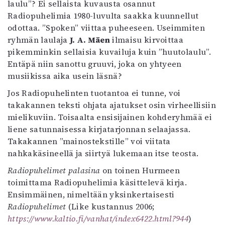
laulu”? Ei sellaista kuvausta osannut
Kirjat
Radiopuhelimia 1980-luvulta saakka kuunnellut
In English
odottaa. ”Spoken” viittaa puheeseen. Useimmiten
Esitystaide
ryhmän laulaja
J. A. Mäen
ilmaisu kirvoittaa
Arkisto
pikemminkin sellaisia kuvailuja kuin ”huutolaulu”.
Entäpä niin sanottu gruuvi, joka on yhtyeen
Lehdet
musiikissa aika usein läsnä?
4/2026
Jos Radiopuhelinten tuotantoa ei tunne, voi
2–3/2026
takakannen teksti ohjata ajatukset osin virheellisiin
1/2026
mielikuviin. Toisaalta ensisijainen kohderyhmää ei
6/2025
liene satunnaisessa kirjatarjonnan selaajassa.
5/2025 saame
Takakannen ”mainostekstille” voi viitata
5/2025
nahkakäsineellä ja siirtyä lukemaan itse teosta.
Lehtiarkisto
Radiopuhelimet palasina
on toinen Hurmeen
toimittama Radiopuhelimia käsittelevä kirja.
Info
Ensimmäinen, nimeltään yksinkertaisesti
Tilaus ja irtonumerot
Radiopuhelimet
(Like kustannus 2006;
Yhteistyössä
https://www.kaltio.fi/vanhat/index6422.html?944
)
Toimitus