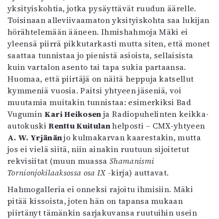
yksityiskohtia, jotka pysäyttävät ruudun äärelle.
Toisinaan alleviivaamaton yksityiskohta saa lukijan
hörähtelemään ääneen. Ihmishahmoja Mäki ei
yleensä piirrä pikkutarkasti mutta siten, että monet
saattaa tunnistaa jo pienistä asioista, sellaisista
kuin vartalon asento tai tapa sukia partaansa.
Huomaa, että piirtäjä on näitä heppuja katsellut
kymmeniä vuosia. Paitsi yhtyeen jäseniä, voi
muutamia muitakin tunnistaa: esimerkiksi Bad
Vugumin
Kari Heikosen
ja Radiopuhelinten keikka-
autokuski
Renttu Kuitulan
helposti – CMX-yhtyeen
A. W. Yrjänän
jo kulmakarvan kaarestakin, mutta
jos ei vielä siitä, niin ainakin ruutuun sijoitetut
rekvisiitat (muun muassa
Shamanismi
Tornionjokilaaksossa osa IX
-kirja) auttavat.
Hahmogalleria ei onneksi rajoitu ihmisiin. Mäki
pitää kissoista, joten hän on tapansa mukaan
piirtänyt tämänkin sarjakuvansa ruutuihin usein