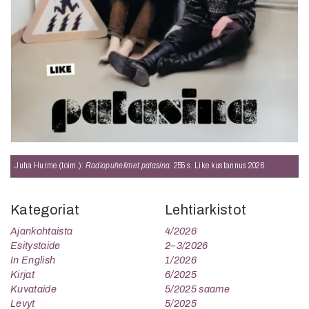
Juha Hurme (toim.):
Radiopuhelimet palasina
. 255 s. Like kustannus 2026.
Kategoriat
Lehtiarkistot
Ajankohtaista
4/2026
Esitystaide
2–3/2026
In English
1/2026
Kirjat
6/2025
Kuvataide
5/2025 saame
Levyt
5/2025