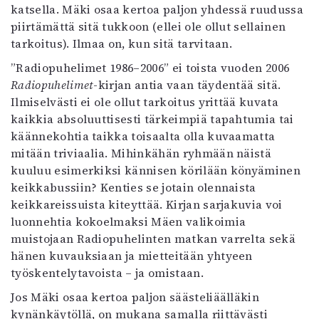
katsella. Mäki osaa kertoa paljon yhdessä ruudussa
piirtämättä sitä tukkoon (ellei ole ollut sellainen
tarkoitus). Ilmaa on, kun sitä tarvitaan.
”Radiopuhelimet 1986–2006” ei toista vuoden 2006
Radiopuhelimet
-kirjan antia vaan täydentää sitä.
Ilmiselvästi ei ole ollut tarkoitus yrittää kuvata
kaikkia absoluuttisesti tärkeimpiä tapahtumia tai
käännekohtia taikka toisaalta olla kuvaamatta
mitään triviaalia. Mihinkähän ryhmään näistä
kuuluu esimerkiksi kännisen körilään könyäminen
keikkabussiin? Kenties se jotain olennaista
keikkareissuista kiteyttää. Kirjan sarjakuvia voi
luonnehtia kokoelmaksi Mäen valikoimia
muistojaan Radiopuhelinten matkan varrelta sekä
hänen kuvauksiaan ja mietteitään yhtyeen
työskentelytavoista – ja omistaan.
Jos Mäki osaa kertoa paljon säästeliäälläkin
kynänkäytöllä, on mukana samalla riittävästi