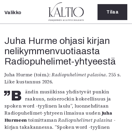
Tilaa
Valikko
Sulje
Kategoriat
Juha Hurme ohjasi kirjan
Verkkoartikkeli
nelikymmenvuotiaasta
Teatteri
Tanssi
Radiopuhelimet-yhtyeestä
Tanssi
Sarjakuva
Juha Hurme (toim.):
Radiopuhelimet palasina
. 255 s.
Sámegillii
Like kustannus 2026.
Pääkirjoitus
”Bändin musiikissa yhdistyvät punkin
Paperilehdestä
raakuus, noiserockin kokeellisuus ja
Oulu2026
spoken word -tyylinen laulu”, luonnehditaan
Näyttelyt
Radiopuhelimet-yhtyeen ilmaisua uuden
Juha
Musiikki
Hurmeen
toimittaman
Radiopuhelimet palasina
-
Levyt
kirjan takakannessa. ”Spoken word -tyylinen
Kuvataide