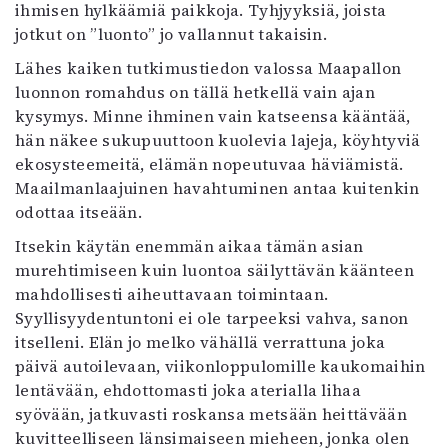
Kirjat
ihmisen hylkäämiä paikkoja. Tyhjyyksiä, joista
In English
jotkut on ”luonto” jo vallannut takaisin.
Esitystaide
Lähes kaiken tutkimustiedon valossa Maapallon
Arkisto
luonnon romahdus on tällä hetkellä vain ajan
kysymys. Minne ihminen vain katseensa kääntää,
Lehdet
hän näkee sukupuuttoon kuolevia lajeja, köyhtyviä
ekosysteemeitä, elämän nopeutuvaa häviämistä.
4/2026
Maailmanlaajuinen havahtuminen antaa kuitenkin
2–3/2026
odottaa itseään.
1/2026
6/2025
Itsekin käytän enemmän aikaa tämän asian
5/2025 saame
murehtimiseen kuin luontoa säilyttävän käänteen
5/2025
mahdollisesti aiheuttavaan toimintaan.
Lehtiarkisto
Syyllisyydentuntoni ei ole tarpeeksi vahva, sanon
itselleni. Elän jo melko vähällä verrattuna joka
Info
päivä autoilevaan, viikonloppulomille kaukomaihin
lentävään, ehdottomasti joka aterialla lihaa
Tilaus ja irtonumerot
syövään, jatkuvasti roskansa metsään heittävään
Yhteistyössä
kuvitteelliseen länsimaiseen mieheen, jonka olen
Toimitus