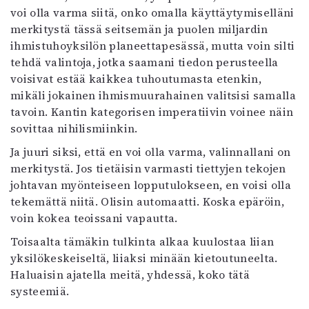
voi olla varma siitä, onko omalla käyttäytymiselläni
merkitystä tässä seitsemän ja puolen miljardin
ihmistuhoyksilön planeettapesässä, mutta voin silti
tehdä valintoja, jotka saamani tiedon perusteella
voisivat estää kaikkea tuhoutumasta etenkin,
mikäli jokainen ihmismuurahainen valitsisi samalla
tavoin. Kantin kategorisen imperatiivin voinee näin
sovittaa nihilismiinkin.
Ja juuri siksi, että en voi olla varma, valinnallani on
merkitystä. Jos tietäisin varmasti tiettyjen tekojen
johtavan myönteiseen lopputulokseen, en voisi olla
tekemättä niitä. Olisin automaatti. Koska epäröin,
voin kokea teoissani vapautta.
Toisaalta tämäkin tulkinta alkaa kuulostaa liian
yksilökeskeiseltä, liiaksi minään kietoutuneelta.
Haluaisin ajatella meitä, yhdessä, koko tätä
systeemiä.