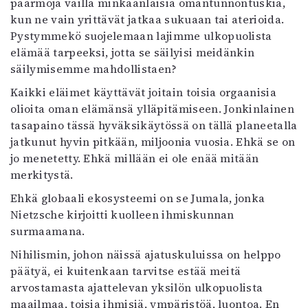
paarmoja vailla minkäänlaisia omantunnontuskia,
kun ne vain yrittävät jatkaa sukuaan tai aterioida.
Pystymmekö suojelemaan lajimme ulkopuolista
elämää tarpeeksi, jotta se säilyisi meidänkin
säilymisemme mahdollistaen?
Kaikki eläimet käyttävät joitain toisia orgaanisia
olioita oman elämänsä ylläpitämiseen. Jonkinlainen
tasapaino tässä hyväksikäytössä on tällä planeetalla
jatkunut hyvin pitkään, miljoonia vuosia. Ehkä se on
jo menetetty. Ehkä millään ei ole enää mitään
merkitystä.
Ehkä globaali ekosysteemi on se Jumala, jonka
Nietzsche kirjoitti kuolleen ihmiskunnan
surmaamana.
Nihilismin, johon näissä ajatuskuluissa on helppo
päätyä, ei kuitenkaan tarvitse estää meitä
arvostamasta ajattelevan yksilön ulkopuolista
maailmaa, toisia ihmisiä, ympäristöä, luontoa. En