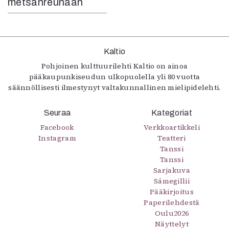
metsänreunaan
Kaltio
Pohjoinen kulttuurilehti Kaltio on ainoa
pääkaupunkiseudun ulkopuolella yli 80 vuotta
säännöllisesti ilmestynyt valtakunnallinen mielipidelehti.
Seuraa
Kategoriat
Facebook
Verkkoartikkeli
Instagram
Teatteri
Tanssi
Tanssi
Sarjakuva
Sámegillii
Pääkirjoitus
Paperilehdestä
Oulu2026
Näyttelyt