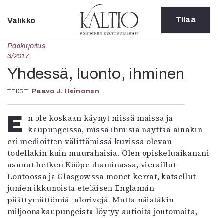
Tilaa
Valikko
Sulje
Pääkirjoitus
Kategoriat
3/2017
Verkkoartikkeli
Yhdessä, luonto, ihminen
Teatteri
Paavo J. Heinonen
TEKSTI
Tanssi
Tanssi
Sarjakuva
En ole koskaan käynyt niissä maissa ja
Sámegillii
kaupungeissa, missä ihmisiä näyttää ainakin
Pääkirjoitus
eri medioitten välittämissä kuvissa olevan
Paperilehdestä
todellakin kuin muurahaisia. Olen opiskeluaikanani
Oulu2026
asunut hetken Kööpenhaminassa, vieraillut
Näyttelyt
Lontoossa ja Glasgow’ssa monet kerrat, katsellut
Musiikki
junien ikkunoista eteläisen Englannin
Levyt
päättymättömiä talorivejä. Mutta näistäkin
Kuvataide
miljoonakaupungeista löytyy autioita joutomaita,