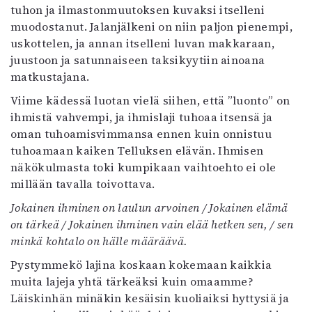
tuhon ja ilmastonmuutoksen kuvaksi itselleni
Mediatiedot
muodostanut. Jalanjälkeni on niin paljon pienempi,
Kaltio ry
uskottelen, ja annan itselleni luvan makkaraan,
juustoon ja satunnaiseen taksikyytiin ainoana
matkustajana.
Viime kädessä luotan vielä siihen, että ”luonto” on
ihmistä vahvempi, ja ihmislaji tuhoaa itsensä ja
oman tuhoamisvimmansa ennen kuin onnistuu
tuhoamaan kaiken Telluksen elävän. Ihmisen
näkökulmasta toki kumpikaan vaihtoehto ei ole
millään tavalla toivottava.
Jokainen ihminen on laulun arvoinen / Jokainen elämä
on tärkeä / Jokainen ihminen vain elää hetken sen, / sen
minkä kohtalo on hälle määräävä.
Pystymmekö lajina koskaan kokemaan kaikkia
muita lajeja yhtä tärkeäksi kuin omaamme?
Läiskinhän minäkin kesäisin kuoliaiksi hyttysiä ja