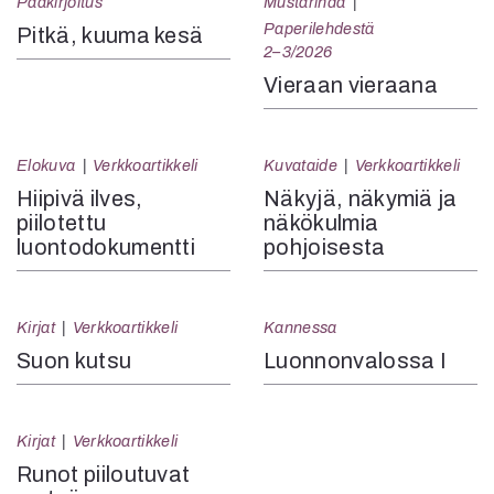
Pääkirjoitus
Mustarinda
Paperilehdestä
Pitkä, kuuma kesä
2–3/2026
Vieraan vieraana
Elokuva
Verkkoartikkeli
Kuvataide
Verkkoartikkeli
Hiipivä ilves,
Näkyjä, näkymiä ja
piilotettu
näkökulmia
luontodokumentti
pohjoisesta
Kirjat
Verkkoartikkeli
Kannessa
Suon kutsu
Luonnonvalossa I
Kirjat
Verkkoartikkeli
Runot piiloutuvat