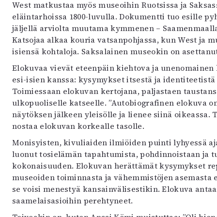
West matkustaa myös museoihin Ruotsissa ja Saksassa
eläintarhoissa 1800-luvulla. Dokumentti tuo esille p
jäljellä arviolta muutama kymmenen – Saamenmaalla,
Katsojaa alkaa kouria vatsanpohjassa, kun West ja 
isiensä kohtaloja. Saksalainen museokin on asettanut
Elokuvaa vievät eteenpäin kiehtova ja unenomainen k
esi-isien kanssa: kysymykset itsestä ja identiteetist
Toimiessaan elokuvan kertojana, paljastaen taustans
ulkopuoliselle katseelle. ”Autobiografinen elokuva 
näytöksen jälkeen yleisölle ja lienee siinä oikeassa. T
nostaa elokuvan korkealle tasolle.
Monisyisten, kivuliaiden ilmiöiden puinti lyhyessä a
luonut tosielämän tapahtumista, pohdinnoistaan ja 
kokonaisuuden. Elokuvan herättämät kysymykset repat
museoiden toiminnasta ja vähemmistöjen asemasta enn
se voisi menestyä kansainvälisestikin. Elokuva antaa 
saamelaisasioihin perehtyneet.
Toivoakin on, kuten Anssi Kömi muistuttaa: ”Oli hieno