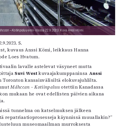
hccan – Kotiinpaluu
ensi-illassa 22.9.2023. Kuva Anssi Kömi.
2.9.2023. S.
West, kuvaus Anssi Kömi, leikkaus Hanna
rode Loes Hvatum.
oittaja
Suvi West
kuvaajakumppaninsa
Anssi
 Toronton kansainvälisiltä elokuvajuhlilta.
tunut
Máhccan – Kotiinpaluu
otettiin Kanadassa
sikon mukaan he ovat edellisten päivien aikana
a.
missä tunnelma on katselmuksen jälkeen
itä repatriaatioprosesseja käynnissä muuallakin?”
tiedusteluun museomaailman murroksesta