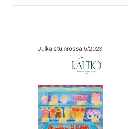
K
I
E
Julkaistu nrossa
5/2023