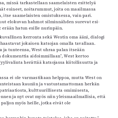
, missä tarkastellaan saamelaisten esittelyä
yhät esineet, noitarummut, joita on maailmassa
 itse saamelaisten omistuksessa, vain pari.
muut elokuvan hahmot silminnähden surevat esi-
 erään hatun esille nurinpäin.
uvallinen kerronta sekä Westin oma ääni, dialogi
ä haastavat jokaisen katsojan omalla tavallaan.
a ja tunteensa, West uhraa palan itseään
on dokumenttia aidoimmillaan”, West kertoo
yylivalinta herättää katsojassa kiitollisuutta ja
jassa ei ole varmastikaan helppoa, mutta West on
tunteistaan kauniin ja vastustamattoman herkän
riaatiosta, kulttuurillisesta omimisesta,
en ja nyt ovat myös niin yleismaailmallisia, että
paljon myös heille, jotka eivät ole
a kerrankin kuvata taistelua, joka on voitettu.”