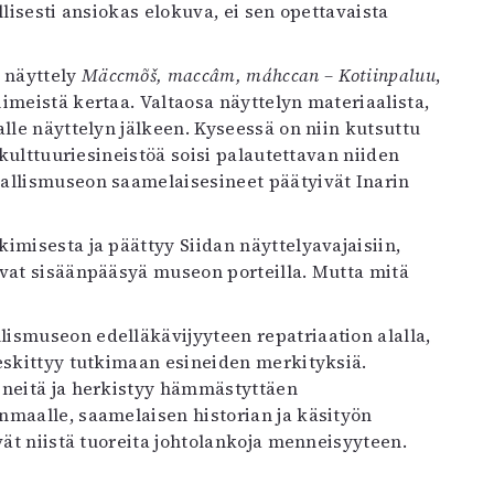
llisesti ansiokas elokuva, ei sen opettavaista
 näyttely
Mäccmõš, maccâm, máhccan – Kotiinpaluu
,
imeistä kertaa. Valtaosa näyttelyn materiaalista,
lle näyttelyn jälkeen. Kyseessä on niin kutsuttu
 kulttuuriesineistöä soisi palautettavan niiden
allismuseon saamelaisesineet päätyivät Inarin
imisesta ja päättyy Siidan näyttelyavajaisiin,
avat sisäänpääsyä museon porteilla. Mutta mitä
ismuseon edelläkävijyyteen repatriaation alalla,
eskittyy tutkimaan esineiden merkityksiä.
ineitä ja herkistyy hämmästyttäen
nmaalle, saamelaisen historian ja käsityön
vät niistä tuoreita johtolankoja menneisyyteen.