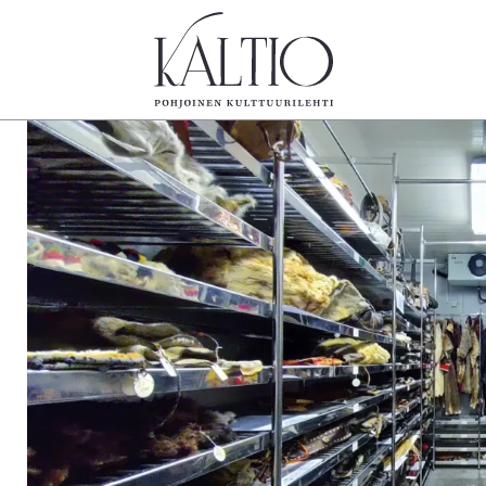
tegoriat
Lehdet
Info
koartikkeli
4/2026
Tilaus j
Teatteri
2–3/2026
irtonume
Tanssi
1/2026
Yhteistyö
Tanssi
6/2025
Toimitu
arjakuva
5/2025 saame
Mediatie
ámegillii
5/2025
Kaltio r
äkirjoitus
Lehtiarkisto
erilehdestä
Oulu2026
Näyttelyt
Musiikki
Levyt