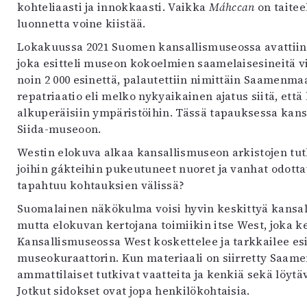
kohteliaasti ja innokkaasti. Vaikka
Máhccan
on taitee
luonnetta voine kiistää.
Lokakuussa 2021 Suomen kansallismuseossa avattiin
joka esitteli museon kokoelmien saamelaisesineitä vi
noin 2 000 esinettä, palautettiin nimittäin Saamenmaa
repatriaatio eli melko nykyaikainen ajatus siitä, että
alkuperäisiin ympäristöihin. Tässä tapauksessa kans
Siida-museoon.
Westin elokuva alkaa kansallismuseon arkistojen tutk
joihin gákteihin pukeutuneet nuoret ja vanhat odott
tapahtuu kohtauksien välissä?
Suomalainen näkökulma voisi hyvin keskittyä kansall
mutta elokuvan kertojana toimiikin itse West, joka k
Kansallismuseossa West koskettelee ja tarkkailee es
museokuraattorin. Kun materiaali on siirretty Saame
ammattilaiset tutkivat vaatteita ja kenkiä sekä löytä
Jotkut sidokset ovat jopa henkilökohtaisia.