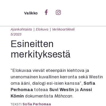
Sulje
Valikko
Ajankohtaista
Elokuva
Verkkoartikkeli
Ka
5/2023
Verk
Esineitten
merkityksestä
S
S
”Elokuvaa vievät eteenpäin kiehtova ja
Pä
unenomainen kuvallinen kerronta sekä Westin
Pap
oma ääni, dialogi esi-isien kanssa”,
Sofia
Perhomaa
toteaa
Suvi Westin
ja
Anssi
Kömin
dokumentista
Máhccan
.
Sofia Perhomaa
TEKSTI