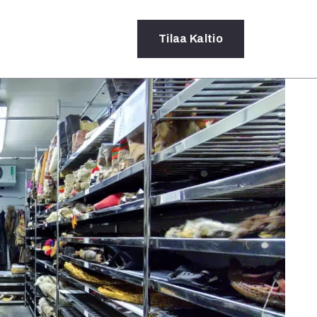
Tilaa
Kaltio
a
rot
ssä
s
dot
y