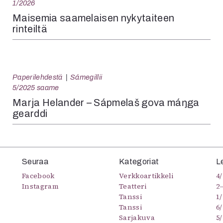
1/2026
Maisemia saamelaisen nykytaiteen
rinteiltä
Paperilehdestä
Sámegillii
5/2025 saame
Marja Helander – Sápmelaš gova máŋga
gearddi
Seuraa
Kategoriat
L
Facebook
Verkkoartikkeli
4/
Instagram
Teatteri
2
Tanssi
1/
Tanssi
6/
Sarjakuva
5