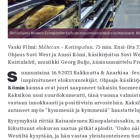
uvataide
Kirjat
n English
sitystaide
Arkisto
Berliiniläisen Museum Europäischer Kulturenin saamelaisesineiden kylmävarasto.
Má
Vaski Filmi:
Máhccan – Kotiinpaluu
. 75 min. Ensi-ilta 2
Ohjaus Suvi West ja Anssi Kömi, käsikirjoitus Suvi 
Kuirinlahti, musiikki Georg Buljo, äänisuunnittelu F
Sunnuntaina 16.9.2023 Rakkautta & Anarkiaa -festivaalin lavalle astelevat väsyneet mutta
inspiroituneet elokuvantekijät. Ohjaaja-käsikirj
Kömin
kanssa ovat juuri saapuneet takaisin Suomeen
Kaksikon uusi suurdokumentti, tänä vuonna valmis
vastaan innokkaasti ja positiivisin arvosteluin. Kak
antaneet myös ”kymmeniä ja kymmeniä” haastatteluj
Kysymyksiä riittää Kaisaniemen Kinopalatsissakin, 
liikuttunut elokuvan saatua pitkät aplodit. ”Onko nä
Westiltä kysytään, ja hän vastaa yleisluonteiseen 