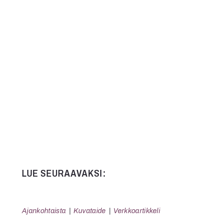
Kommentit on suljettu.
LUE SEURAAVAKSI:
Ajankohtaista
Kuvataide
Verkkoartikkeli