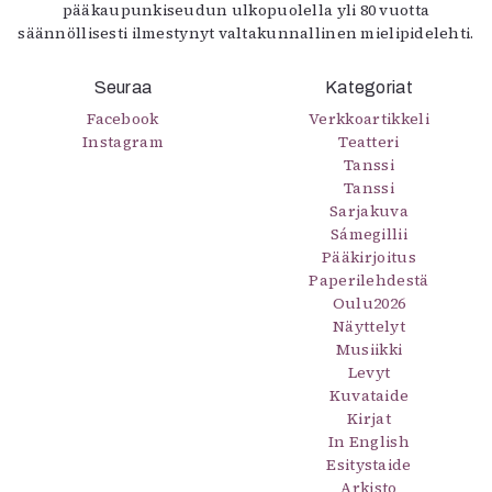
pääkaupunkiseudun ulkopuolella yli 80 vuotta
säännöllisesti ilmestynyt valtakunnallinen mielipidelehti.
Seuraa
Kategoriat
Facebook
Verkkoartikkeli
Instagram
Teatteri
Tanssi
Tanssi
Sarjakuva
Sámegillii
Pääkirjoitus
Paperilehdestä
Oulu2026
Näyttelyt
Musiikki
Levyt
Kuvataide
Kirjat
In English
Esitystaide
Arkisto