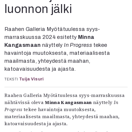
Kirjat
luonnon jälki
In English
Esitystaide
Arkisto
Raahen Galleria Myötätuulessa syys-
marraskuussa 2024 esitetty
Minna
Lehdet
Kangasmaan
näyttely
In Progress
tekee
4/2026
havaintoja muutoksesta, materiaalisesta
2–3/2026
maailmasta, yhteydestä maahan,
1/2026
katoavaisuudesta ja ajasta.
6/2025
5/2025 saame
Tuija Visuri
TEKSTI
5/2025
Lehtiarkisto
Raahen Galleria Myötätuulessa syys-marraskuussa
nähtävissä oleva
Minna Kangasmaan
näyttely
In
Info
Progress
tekee havaintoja muutoksesta,
materiaalisesta maailmasta, yhteydestä maahan,
Tilaus ja irtonumerot
katoavaisuudesta ja ajasta.
Yhteistyössä
Toimitus