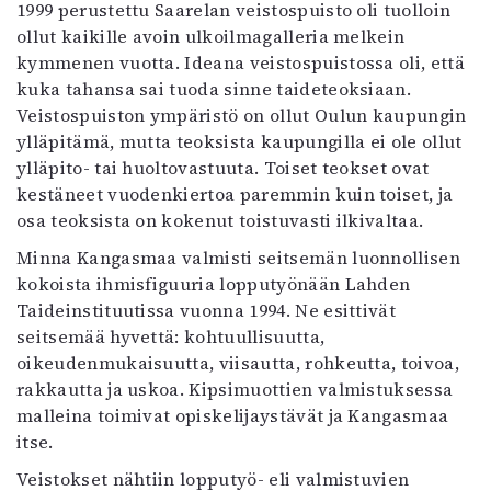
1999 perustettu Saarelan veistospuisto oli tuolloin
ollut kaikille avoin ulkoilmagalleria melkein
kymmenen vuotta. Ideana veistospuistossa oli, että
kuka tahansa sai tuoda sinne taideteoksiaan.
Veistospuiston ympäristö on ollut Oulun kaupungin
ylläpitämä, mutta teoksista kaupungilla ei ole ollut
ylläpito- tai huoltovastuuta. Toiset teokset ovat
kestäneet vuodenkiertoa paremmin kuin toiset, ja
osa teoksista on kokenut toistuvasti ilkivaltaa.
Minna Kangasmaa valmisti seitsemän luonnollisen
kokoista ihmisfiguuria lopputyönään Lahden
Taideinstituutissa vuonna 1994. Ne esittivät
seitsemää hyvettä: kohtuullisuutta,
oikeudenmukaisuutta, viisautta, rohkeutta, toivoa,
rakkautta ja uskoa. Kipsimuottien valmistuksessa
malleina toimivat opiskelijaystävät ja Kangasmaa
itse.
Veistokset nähtiin lopputyö- eli valmistuvien