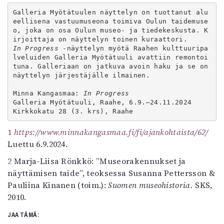
Galleria Myötätuulen näyttelyn on tuottanut alu
eellisena vastuumuseona toimiva Oulun taidemuse
o, joka on osa Oulun museo- ja tiedekeskusta. K
In Progress 
-näyttelyn myötä Raahen kulttuuripa
lveluiden Galleria Myötätuuli avattiin remontoi
tuna. Galleriaan on jatkuva avoin haku ja se on 
näyttelyn järjestäjälle ilmainen.

Minna Kangasmaa: 
In Progress
Galleria Myötätuuli, Raahe, 6.9.–24.11.2024 

Kirkkokatu 28 (3. krs), Raahe 
1
https://www.minnakangasmaa.fi/fi/ajankohtaista/62/
Luettu 6.9.2024.
2
Marja-Liisa Rönkkö: ”Museorakennukset ja
näyttämisen taide”, teoksessa Susanna Pettersson &
Pauliina Kinanen (toim.):
Suomen museohistoria.
SKS,
2010.
JAA TÄMÄ: