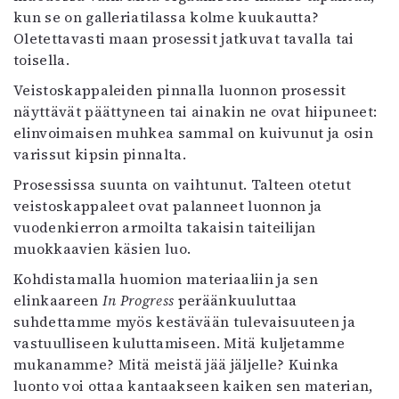
kun se on galleriatilassa kolme kuukautta?
Oletettavasti maan prosessit jatkuvat tavalla tai
toisella.
Veistoskappaleiden pinnalla luonnon prosessit
näyttävät päättyneen tai ainakin ne ovat hiipuneet:
elinvoimaisen muhkea sammal on kuivunut ja osin
varissut kipsin pinnalta.
Prosessissa suunta on vaihtunut. Talteen otetut
veistoskappaleet ovat palanneet luonnon ja
vuodenkierron armoilta takaisin taiteilijan
muokkaavien käsien luo.
Kohdistamalla huomion materiaaliin ja sen
elinkaareen
In Progress
peräänkuuluttaa
suhdettamme myös kestävään tulevaisuuteen ja
vastuulliseen kuluttamiseen. Mitä kuljetamme
mukanamme? Mitä meistä jää jäljelle? Kuinka
luonto voi ottaa kantaakseen kaiken sen materian,