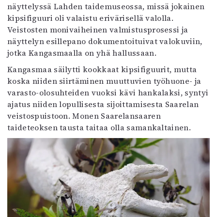
näyttelyssä Lahden taidemuseossa, missä jokainen
kipsifiguuri oli valaistu erivärisellä valolla.
Veistosten monivaiheinen valmistusprosessi ja
näyttelyn esillepano dokumentoituivat valokuviin,
jotka Kangasmaalla on yhä hallussaan.
Kangasmaa säilytti kookkaat kipsifiguurit, mutta
koska niiden siirtäminen muuttuvien työhuone- ja
varasto-olosuhteiden vuoksi kävi hankalaksi, syntyi
ajatus niiden lopullisesta sijoittamisesta Saarelan
veistospuistoon. Monen Saarelansaaren
taideteoksen tausta taitaa olla samankaltainen.