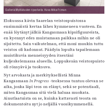
Galleria Myötätuulen ripustusta. Kuva Mika Friman.
Elokuussa kävin Saarelan veistospuistossa
ensimmäistä kertaa lähes kymmeneen vuoteen. En
enää löytänyt jälkiä Kangasmaan kipsifiguureista,
en kyennyt edes muistamaan paikkaa mihin ne oli
sijoitettu. Sain vaikutelman, että moni muukin tuttu
veistos oli kadonnut. Päädyin lopulta tapailemaan
muistikuvia menneisyyden itsestäni
kuljeskelemassa alueella. Loppukesän veistospuisto
oli rönsyävä ja tuoksuva.
Nyt arvokasta ja merkityksellistä Minna
Kangasmaan
In Progress
-teoksessa tuntuu olevan se
aika, jonka läpi teos on elänyt, sekä se potentiaali,
miten Kangasmaa sitä vielä haluaa muokata.
Ainutlaatuista on se, kuinka kattavasti teosta on
dokumentoitu nyt jo neljällä vuosikymmenellä.