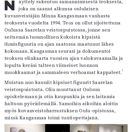
Näyttely rakentuu samannimisestä teoksesta,
Mediatiedot
joka on saanut alkunsa oululaisen
Kaltio ry
kuvanveistäjän Minna Kangasmaan vanhasta
teoksesta vuodelta 1994. Teos on ollut sijoitettuna
Oulussa Saarelan veistospuistossa, jonne sen
seitsemän luonnollisen kokoista kipsistä
ihmisfiguuria on ajan saatossa maatunut lähes
kokonaan. Kangasmaa seurasi ja dokumentoi
teoksen elinkaarta vuosien ajan valokuvaamalla ja
lopulta keräsi talteen viimeiset luonnon
1
muokkaamat ja sammaleen verhoamat kappaleet.
Muistan nuo kauniit kipsiset figuurit Saarelan
veistospuistosta. Olin muuttanut Ouluun
opiskelemaan ja otin kaupunkia ja sen laitamia
haltuun pyöräilemällä. Samoihin aikoihin aloitin
myös kuvanveistoharrastuksen Oulu-opistossa,
missä Kangasmaa toimi tuntiopettajana.