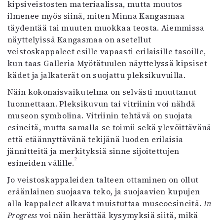
kipsiveistosten materiaalissa, mutta muutos
ilmenee myös siinä, miten Minna Kangasmaa
täydentää tai muuten muokkaa teosta. Aiemmissa
näyttelyissä Kangasmaa on asetellut
veistoskappaleet esille vapaasti erilaisille tasoille,
kun taas Galleria Myötätuulen näyttelyssä kipsiset
kädet ja jalkaterät on suojattu pleksikuvuilla.
Näin kokonaisvaikutelma on selvästi muuttanut
luonnettaan. Pleksikuvun tai vitriinin voi nähdä
museon symbolina. Vitriinin tehtävä on suojata
esineitä, mutta samalla se toimii sekä ylevöittävänä
että etäännyttävänä tekijänä luoden erilaisia
jännitteitä ja merkityksiä sinne sijoitettujen
2
esineiden välille.
Jo veistoskappaleiden talteen ottaminen on ollut
eräänlainen suojaava teko, ja suojaavien kupujen
alla kappaleet alkavat muistuttaa museoesineitä.
In
Progress
voi näin herättää kysymyksiä siitä, mikä