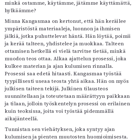
minkä ostamme, käytämme, jätämme käyttämättä,
hylkäämme?
Minna Kangasmaa on kertonut, että hän keräilee
ympäristöstä materiaaleja, luonnon ja ihmisen
jälkiä, jotka puhuttelevat häntä. Hän löytää, poimii
ja kerää talteen, yhdistelee ja muokkaa. Talteen
ottamisen hetkellä ei vielä tarvitse tietää, minkä
muodon teos ottaa. Alkaa ajattelun prosessi, joka
kulkee materian ja ajan kulumisen rinnalla.
Prosessi saa edetä hitaasti. Kangasmaa työstää
tyypillisesti useaa teosta yhtä aikaa. Hän on myös
julkisen taiteen tekijä. Julkinen tilausteos
suunnitellaan ja toteutetaan määrättyyn paikkaan
ja tilaan, jolloin työskentelyn prosessi on erilainen
kuin teoksissa, joita voi työstää pidemmällä
aikajänteellä.
Tunnistan sen viehätyksen, joka syntyy ajan
kulumisen ja pienten muutosten huomioimisesta.