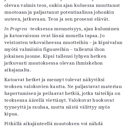
olevan valmis teos, onkin ajan kuluessa muuttanut
muotoaan ja paljastanut potentiaalinsa johonkin
uuteen, jatkuvaan. Teos ja sen prosessi elävät.
In Progress
-teoksessa menneisyys, ajan kuluminen
ja katoavaisuus ovat läsnä monella tapaa. Jo
veistosten tekovaiheessa muotteihin – ja kipsivalun
myötä valmiisiin figuureihin – tallentui ihon
jokainen juonne. Kipsi tallensi lyhyen hetken
jatkuvasti muutoksessa olevan ihmiskehon
aikajanalta.
Katoavat hetket ja mennyt tulevat näkyviksi
teoksen valokuvien kautta. Ne paljastavat materian
hapertumisen ja peilaavat hetkiä, jotka taiteilija on
teoksensa äärellä viettänyt. Valokuvat huokuvat
tyyneyttä ja rauhaa, mutta niistä välittyy myös
kipua.
Pitkällä aikajänteellä muutoksen voi nähdä