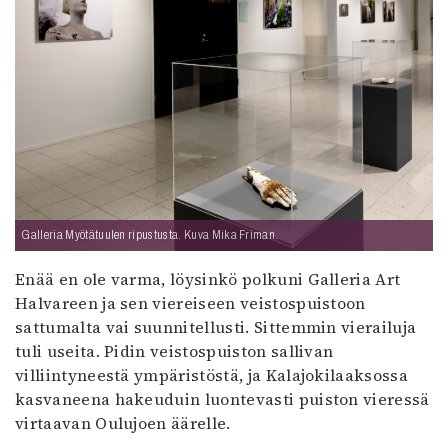
Galleria Myötätuulen ripustusta. Kuva Mika Friman.
Enää en ole varma, löysinkö polkuni Galleria Art
Halvareen ja sen viereiseen veistospuistoon
sattumalta vai suunnitellusti. Sittemmin vierailuja
tuli useita. Pidin veistospuiston sallivan
villiintyneestä ympäristöstä, ja Kalajokilaaksossa
kasvaneena hakeuduin luontevasti puiston vieressä
virtaavan Oulujoen äärelle.