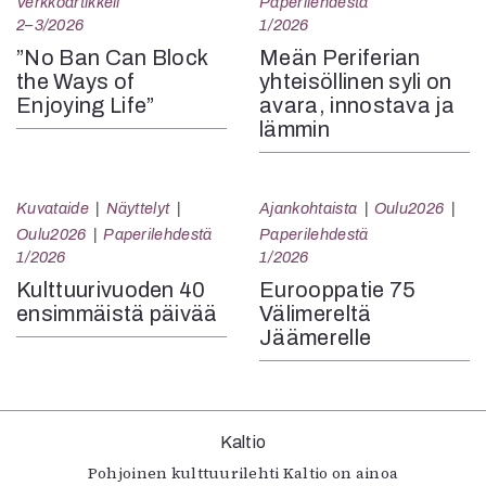
Verkkoartikkeli
Paperilehdestä
2–3/2026
1/2026
”No Ban Can Block
Meän Periferian
the Ways of
yhteisöllinen syli on
Enjoying Life”
avara, innostava ja
lämmin
Kuvataide
Näyttelyt
Ajankohtaista
Oulu2026
Oulu2026
Paperilehdestä
Paperilehdestä
1/2026
1/2026
Kulttuurivuoden 40
Eurooppatie 75
ensimmäistä päivää
Välimereltä
Jäämerelle
Kaltio
Pohjoinen kulttuurilehti Kaltio on ainoa