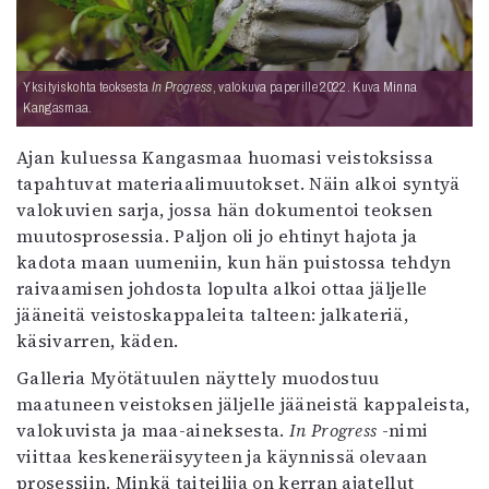
Yksityiskohta teoksesta
In Progress
, valokuva paperille 2022. Kuva Minna
Kangasmaa.
Ajan kuluessa Kangasmaa huomasi veistoksissa
tapahtuvat materiaalimuutokset. Näin alkoi syntyä
valokuvien sarja, jossa hän dokumentoi teoksen
muutosprosessia. Paljon oli jo ehtinyt hajota ja
kadota maan uumeniin, kun hän puistossa tehdyn
raivaamisen johdosta lopulta alkoi ottaa jäljelle
jääneitä veistoskappaleita talteen: jalkateriä,
käsivarren, käden.
Galleria Myötätuulen näyttely muodostuu
maatuneen veistoksen jäljelle jääneistä kappaleista,
valokuvista ja maa-aineksesta.
In Progress
-nimi
viittaa keskeneräisyyteen ja käynnissä olevaan
prosessiin. Minkä taiteilija on kerran ajatellut