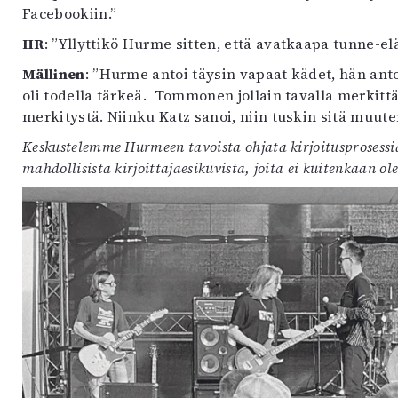
Facebookiin.”
HR
: ”Yllyttikö Hurme sitten, että avatkaapa tunne-e
Mällinen
: ”Hurme antoi täysin vapaat kädet, hän anto
oli todella tärkeä. Tommonen jollain tavalla merkittä
merkitystä. Niinku Katz sanoi, niin tuskin sitä muute
Keskustelemme Hurmeen tavoista ohjata kirjoitusprosess
mahdollisista kirjoittajaesikuvista, joita ei kuitenkaan ole