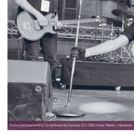
uvataide
Kirjat
n English
sitystaide
Arkisto
Radiopuhelimet lavalla 2G-festivaalilla Oulussa 22.5.2026. Kuva Paavo J. Heinonen.