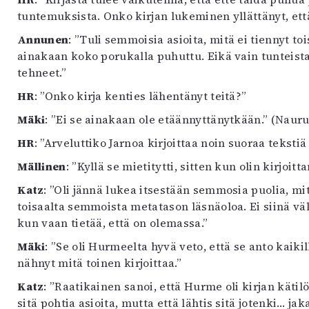
tuntemuksista. Onko kirjan lukeminen yllättänyt, ett
Annunen
: ”Tuli semmoisia asioita, mitä ei tiennyt to
ainakaan koko porukalla puhuttu. Eikä vain tunteista
tehneet.”
HR
: ”Onko kirja kenties lähentänyt teitä?”
Mäki
: ”Ei se ainakaan ole etäännyttänytkään.” (Nauru
HR
: ”Arveluttiko Jarnoa kirjoittaa noin suoraa tekstiä
Mällinen
: ”Kyllä se mietitytti, sitten kun olin kirjoi
Katz
: ”Oli jännä lukea itsestään semmosia puolia, mi
toisaalta semmoista metatason läsnäoloa. Ei siinä vält
kun vaan tietää, että on olemassa.”
Mäki
: ”Se oli Hurmeelta hyvä veto, että se anto kaik
nähnyt mitä toinen kirjoittaa.”
Katz
: ”Raatikainen sanoi, että Hurme oli kirjan kätil
sitä pohtia asioita, mutta että lähtis sitä jotenki… 