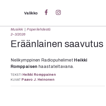
Sulje
Valikko
Musiikki
Paperilehdestä
Ka
2–3/2026
Verk
Eräänlainen saavutus
Nelikymppinen Radiopuhelimet
Heikki
S
Romppaisen
haastateltavana.
S
Pä
Heikki Romppainen
TEKSTI
Paavo J. Heinonen
KUVAT
Pap