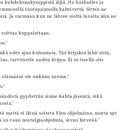
on kahdeksankymppisiä äijiä. Ne haahuilee ja
 semmosella rautapannulla kahvivettä. Sitten ne
siä. Ja varmaan kun ne lähtee sieltä lavalta niin ne
 soittaa kappaleitaan.
uu.”
ä edes ajan kulumista. Tää kirjakin lähti siitä,
 tarvitsette uuden kirjan. Ei se itsellä olis
n elämääni ole mikään asema.”
n
.”
bändistä pyydettiin sinne kahta jäsentä, eikä
nosta.”
tä meitä ei ikinä soiteta Ylen ohjelmissa, mutta nyt
ä on vaan nostalgiaohjelmia, aivan hirveää.”
ua paljon keskenänne ainakaan syvistä