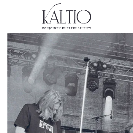
tegoriat
Lehdet
Info
koartikkeli
4/2026
Tilaus j
Teatteri
2–3/2026
irtonume
Tanssi
1/2026
Yhteistyö
Tanssi
6/2025
Toimitu
arjakuva
5/2025 saame
Mediatie
ámegillii
5/2025
Kaltio r
äkirjoitus
Lehtiarkisto
erilehdestä
Oulu2026
Näyttelyt
Musiikki
Levyt