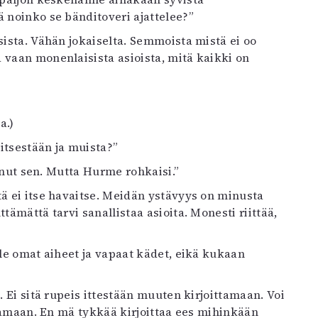
ä noinko se bänditoveri ajattelee?”
isista. Vähän jokaiselta. Semmoista mistä ei oo
 vaan monenlaisista asioista, mitä kaikki on
a.)
 itsestään ja muista?”
ttanut sen. Mutta Hurme rohkaisi.”
tä ei itse havaitse. Meidän ystävyys on minusta
tämättä tarvi sanallistaa asioita. Monesti riittää,
ille omat aiheet ja vapaat kädet, eikä kukaan
ö. Ei sitä rupeis ittestään muuten kirjoittamaan. Voi
jakamaan. En mä tykkää kirjoittaa ees mihinkään