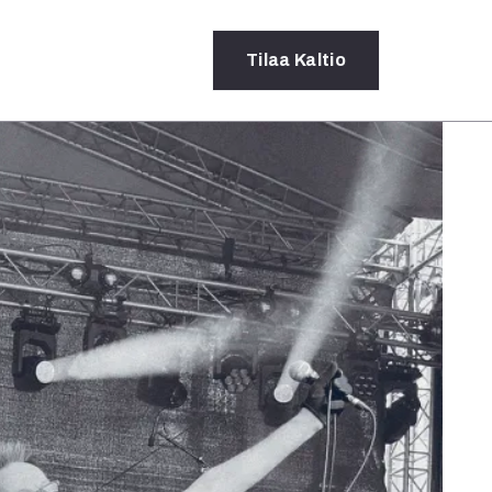
Tilaa
Kaltio
a
rot
ssä
s
dot
y