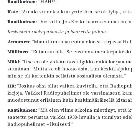
Raatikainen
: ”HÄH?!”
Katz
: ”Ainaki viimeksi kun yritettiin, se oli tyhjä, i
Raatikainen
: ”Voi vittu. Jos Koski-baaria ei enää oo, 
Keskustelu ruokapaikoista ja baareista jatkuu.
Annunen
: ”Mainittiinkohan siinä ekassa kirjassa Hel
Mällinen
: ”Ei tainnu olla. Se ensimmäinen kirja keskit
Mäki
: ”Itse en ole yhtään nostalgikko enkä kaipaa
suuntaan. Mutta se oli huono asia, kun keskikaljakuppi
niin se oli kuitenkin sellaista sosiaalista olemista.”
HR
: ”Joskus olisi ollut vaikea kuvitella, että Radiop
kirjoja. Vaikkei Radiopuhelimet ole varsinaisesti ka
muodostunut erilainen kuin keskimääräisellä kitarab
Raatikainen
: ”Mä olen viime aikoina miettinyt, että 
saatettu perustaa vaikka 1930-luvulla ja toimivat ede
Radiopuhelimet – ikuisesti.”