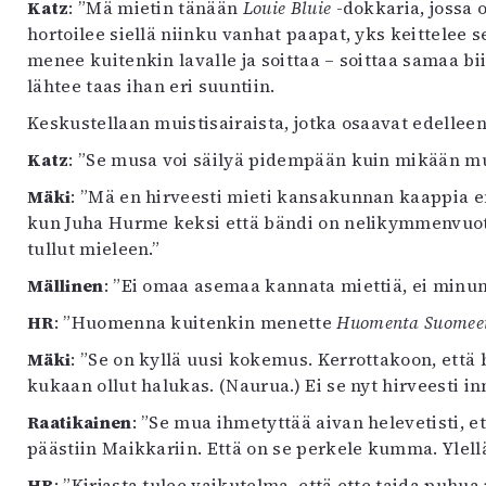
Katz
: ”Mä mietin tänään
Louie Bluie
-dokkaria, jossa 
hortoilee siellä niinku vanhat paapat, yks keittelee
menee kuitenkin lavalle ja soittaa – soittaa samaa bii
lähtee taas ihan eri suuntiin.
Keskustellaan muistisairaista, jotka osaavat edelleen
Katz
: ”Se musa voi säilyä pidempään kuin mikään m
Mäki
: ”Mä en hirveesti mieti kansakunnan kaappia enk
kun Juha Hurme keksi että bändi on nelikymmenvuotias,
tullut mieleen.”
Mällinen
: ”Ei omaa asemaa kannata miettiä, ei minu
HR
: ”Huomenna kuitenkin menette
Huomenta Suomee
Mäki
: ”Se on kyllä uusi kokemus. Kerrottakoon, että 
kukaan ollut halukas. (Naurua.) Ei se nyt hirveesti in
Raatikainen
: ”Se mua ihmetyttää aivan helevetisti, et
päästiin Maikkariin. Että on se perkele kumma. Ylell
HR
: ”Kirjasta tulee vaikutelma, että ette taida puh