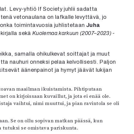
at. Levy-yhtiö If Society juhlii sadatta
tenä vetonaulana on lafkalle levyttävä, jo
onka toimintavuosia juhlistetaan
Juha
-kirjalla sekä
Kuolemaa karkuun (2007–2023)
-
kka, samalla ohikulkevat soittajat ja muut
a nauhuri onneksi pelaa kelvollisesti. Paljon
kitsevät äänenpainot ja hymyt jäävät lukijan
oavan maailman ikuistamista. Pihtiputaan
t on kirjoissaan kuvaillut, ja jota ei enää ole.
a vaihtui, nimi muuttui, ja pian ravintola se oli
laan. Se on ollu sopivan matkan päässä, kun
pa tutuksi se omistava pariskunta.