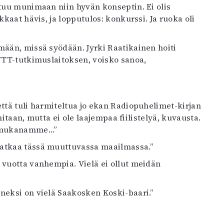
stuu munimaan niin hyvän konseptin. Ei olis
kkaat hävis, ja lopputulos: konkurssi. Ja ruoka oli
imään, missä syödään. Jyrki Raatikainen hoiti
 VTT-tutkimuslaitoksen, voisko sanoa,
että tuli harmiteltua jo ekan Radiopuhelimet-kirjan
initaan, mutta ei ole laajempaa fiilistelyä, kuvausta.
a mukanamme…”
jatkaa tässä muuttuvassa maailmassa.”
t vuotta vanhempia. Vielä ei ollut meidän
nneksi on vielä Saakosken Koski-baari.”