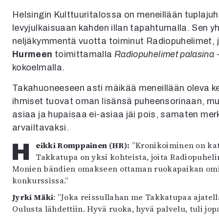
Helsingin Kulttuuritalossa on meneillään tuplajuhl
levyjulkaisuaan kahden illan tapahtumalla. Sen yh
neljäkymmentä vuotta toiminut Radiopuhelimet, j
Hurmeen
toimittamalla
Radiopuhelimet palasina
kokoelmalla.
Takahuoneeseen asti mäikää meneillään oleva kei
ihmiset tuovat oman lisänsä puheensorinaan, mutt
asiaa ja hupaisaa ei-asiaa jäi pois, samaten mer
arvailtavaksi.
Heikki Romppainen (HR):
”Kronikoiminen on kat
Takkatupa on yksi kohteista, joita Radiopuhelime
Monien bändien omakseen ottaman ruokapaikan omistaj
konkurssissa.”
Jyrki Mäki
: ”Joka reissullahan me Takkatupaa ajatel
Oulusta lähdettiin. Hyvä ruoka, hyvä palvelu, tuli jo