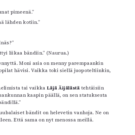
kkunat pimeenä.”
mä lähden kotiin.”
lnäs?”
tyi liikaa bändiin.” (Naurua.)
 mennyttä. Moni asia on menny parempaankin
lat hävisi. Vaikka toki siellä juopoteltiinkin,
uhelimista tai vaikka
Läjä Äijälästä
tehtäisiin
nsankunnan kaapin päällä, on sen statuksesta
ändillä.”
kuubalaiset bändit on helevetin vanhoja. Ne on
lleen. Että sama on nyt menossa meillä.