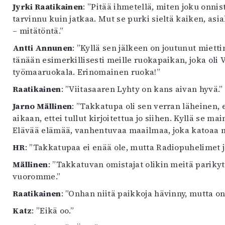
Jyrki Raatikainen
: ”Pitää ihmetellä, miten joku onni
tarvinnu kuin jatkaa. Mut se purki sieltä kaiken, asia
– mitätöntä.”
Antti Annunen
: ”Kyllä sen jälkeen on joutunut miett
tänään esimerkillisesti meille ruokapaikan, joka oli
työmaaruokala. Erinomainen ruoka!”
Raatikainen
: ”Viitasaaren Lyhty on kans aivan hyvä.”
Jarno Mällinen
: ”Takkatupa oli sen verran läheinen, 
aikaan, ettei tullut kirjoitettua jo siihen. Kyllä se ma
Elävää elämää, vanhentuvaa maailmaa, joka katoa
HR
: ”Takkatupaa ei enää ole, mutta Radiopuhelimet 
Mällinen
: ”Takkatuvan omistajat olikin meitä pariky
vuoromme.”
Raatikainen
: ”Onhan niitä paikkoja hävinny, mutta o
Katz
: ”Eikä oo.”