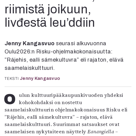
Kirjat
riimistä joikuun,
In English
Esitystaide
livđestä leu’ddiin
Arkisto
Lehdet
Jenny Kangasvuo
seurasi alkuvuonna
4/2026
Oulu2026:n Risku-ohjelmakokonaisuutta:
2–3/2026
”Rájehis, ealli sámekultuvra” eli rajaton, elävä
1/2026
saamelaiskulttuuri.
6/2025
Jenny Kangasvuo
5/2025 saame
TEKSTI
5/2025
Lehtiarkisto
Oulun kulttuuripääkaupunkivuoden yhdeksi
kohokohdaksi on nostettu
saamelaiskulttuurin ohjelmakokonaisuus Risku eli
Info
”Rájehis, ealli sámekultuvra” – rajaton, elävä
Tilaus ja irtonumerot
saamelaiskulttuuri. Suurimmat satsaukset ovat
Yhteistyössä
saamelaisen nykytaiteen näyttely
Eanangiella –
Toimitus