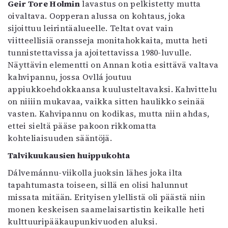
Geir Tore Holmin
lavastus on pelkistetty mutta
oivaltava. Oopperan alussa on kohtaus, joka
sijoittuu leirintäalueelle. Teltat ovat vain
viitteellisiä oransseja monitahokkaita, mutta heti
tunnistettavissa ja ajoitettavissa 1980-luvulle.
Näyttävin elementti on Annan kotia esittävä valtava
kahvipannu, jossa Ovllá joutuu
appiukkoehdokkaansa kuulusteltavaksi. Kahvittelu
on niiiin mukavaa, vaikka sitten haulikko seinää
vasten. Kahvipannu on kodikas, mutta niin ahdas,
ettei sieltä pääse pakoon rikkomatta
kohteliaisuuden sääntöjä.
Talvikuukausien huippukohta
Dálvemánnu-viikolla juoksin lähes joka ilta
tapahtumasta toiseen, sillä en olisi halunnut
missata mitään. Erityisen ylellistä oli päästä niin
monen keskeisen saamelaisartistin keikalle heti
kulttuuripääkaupunkivuoden aluksi.