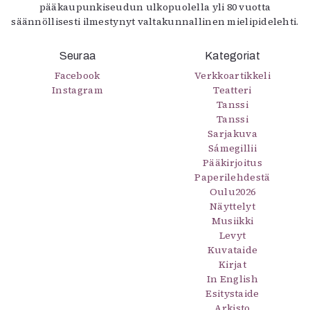
pääkaupunkiseudun ulkopuolella yli 80 vuotta
säännöllisesti ilmestynyt valtakunnallinen mielipidelehti.
Seuraa
Kategoriat
Facebook
Verkkoartikkeli
Instagram
Teatteri
Tanssi
Tanssi
Sarjakuva
Sámegillii
Pääkirjoitus
Paperilehdestä
Oulu2026
Näyttelyt
Musiikki
Levyt
Kuvataide
Kirjat
In English
Esitystaide
Arkisto