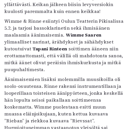
yllättävästi. Keikan jälkeen biisin levyversiokin
kuulosti paremmalta kuin ennen keikkaa!
Wimme & Rinne esiintyi Oulun Teatterin Pikisalissa
5.2. ja tarjosi bassoklarinetin sekä ihmisäänen
maalaamia äänimaisemia.
Wimme Saaren
ylimaalliset narinat, ärähdykset ja sähähdykset
kutoutuivat
Tapani Rinteen
soittimen ääneen niin
erottamattomasti, että välillä oli mahdotonta sanoa,
mitkä äänet olivat peräisin ihmiskurkusta ja mitkä
puupuhaltimesta.
Äänimaisemien lisäksi molemmilla muusikoilla oli
soolo-osuutensa. Rinne rakensi instrumentillaan ja
looperillaan toisteisen äänipyörteen, jonka keskellä
hän lopulta seisoi paikallaan soittimeensa
koskematta. Wimme puolestaan esitti muun
muassa eläinjoikujaan, kuten kettua kuvaava
”Rieban” ja riekkoa kuvaava ”Rievssat”.
Hurmioituneimman vastaanoton yleisöltä sai