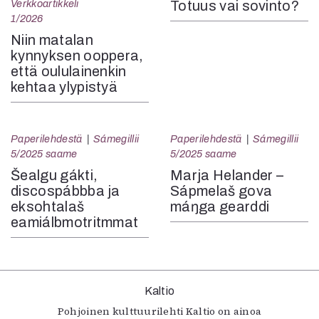
Verkkoartikkeli
Totuus vai sovinto?
1/2026
Niin matalan
kynnyksen ooppera,
että oululainenkin
kehtaa ylypistyä
Paperilehdestä
Sámegillii
Paperilehdestä
Sámegillii
5/2025 saame
5/2025 saame
Šealgu gákti,
Marja Helander –
discospábbba ja
Sápmelaš gova
eksohtalaš
máŋga gearddi
eamiálbmotritmmat
Kaltio
Pohjoinen kulttuurilehti Kaltio on ainoa