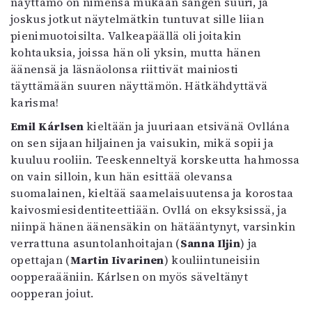
näyttämö on nimensä mukaan sangen suuri, ja
joskus jotkut näytelmätkin tuntuvat sille liian
pienimuotoisilta. Valkeapäällä oli joitakin
kohtauksia, joissa hän oli yksin, mutta hänen
äänensä ja läsnäolonsa riittivät mainiosti
täyttämään suuren näyttämön. Hätkähdyttävä
karisma!
Emil Kárlsen
kieltään ja juuriaan etsivänä Ovllána
on sen sijaan hiljainen ja vaisukin, mikä sopii ja
kuuluu rooliin. Teeskenneltyä korskeutta hahmossa
on vain silloin, kun hän esittää olevansa
suomalainen, kieltää saamelaisuutensa ja korostaa
kaivosmiesidentiteettiään. Ovllá on eksyksissä, ja
niinpä hänen äänensäkin on hätääntynyt, varsinkin
verrattuna asuntolanhoitajan (
Sanna Iljin
) ja
opettajan (
Martin Iivarinen
) kouliintuneisiin
oopperaääniin. Kárlsen on myös säveltänyt
oopperan joiut.