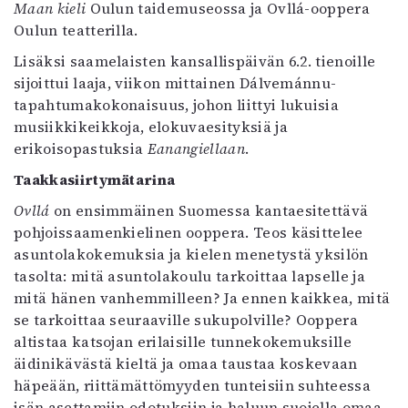
Maan kieli
Oulun taidemuseossa ja Ovllá-ooppera
Mediatiedot
Oulun teatterilla.
Kaltio ry
Lisäksi saamelaisten kansallispäivän 6.2. tienoille
sijoittui laaja, viikon mittainen Dálvemánnu-
tapahtumakokonaisuus, johon liittyi lukuisia
musiikkikeikkoja, elokuvaesityksiä ja
erikoisopastuksia
Eanangiellaan
.
Ta
akkasiirtymätarina
Ovllá
on ensimmäinen Suomessa kantaesitettävä
pohjoissaamenkielinen ooppera. Teos käsittelee
asuntolakokemuksia ja kielen menetystä yksilön
tasolta: mitä asuntolakoulu tarkoittaa lapselle ja
mitä hänen vanhemmilleen? Ja ennen kaikkea, mitä
se tarkoittaa seuraaville sukupolville? Ooppera
altistaa katsojan erilaisille tunnekokemuksille
äidinikävästä kieltä ja omaa taustaa koskevaan
häpeään, riittämättömyyden tunteisiin suhteessa
isän asettamiin odotuksiin ja haluun suojella omaa