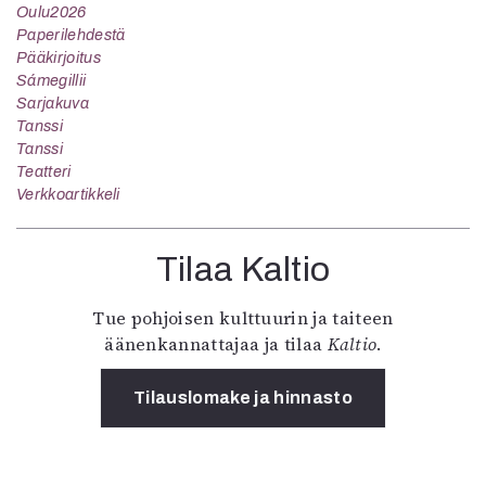
Oulu2026
Paperilehdestä
Pääkirjoitus
Sámegillii
Sarjakuva
Tanssi
Tanssi
Teatteri
Verkkoartikkeli
Tilaa Kaltio
Tue pohjoisen kulttuurin ja taiteen
äänenkannattajaa ja tilaa
Kaltio
.
Tilauslomake ja hinnasto