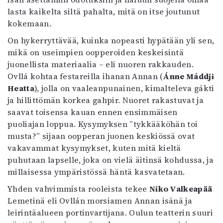
lasta kaikelta siltä pahalta, mitä on itse joutunut
kokemaan.
On hykerryttävää, kuinka nopeasti hypätään yli sen,
mikä on useimpien oopperoiden keskeisintä
juonellista materiaalia – eli nuoren rakkauden.
Ovllá kohtaa festareilla ihanan Annan (
Ánne Máddji
Heatta
), jolla on vaaleanpunainen, kimalteleva gákti
ja hillittömän korkea gahpir. Nuoret rakastuvat ja
saavat toisensa kauan ennen ensimmäisen
puoliajan loppua. Kysymyksen ”tykkääköhän toi
musta?” sijaan oopperan juonen keskiössä ovat
vakavammat kysymykset, kuten mitä kieltä
puhutaan lapselle, joka on vielä äitinsä kohdussa, ja
millaisessa ympäristössä häntä kasvatetaan.
Yhden vahvimmista rooleista tekee
Niko Valkeapää
Lemetinä eli Ovllán morsiamen Annan isänä ja
leirintäalueen portinvartijana. Oulun teatterin suuri