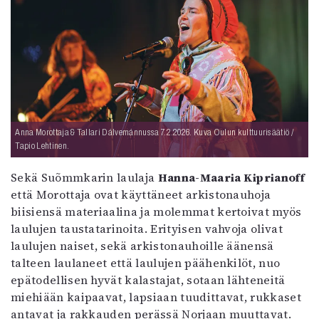
Anna Morottaja & Tallari Dálvemánnussa 7.2.2026. Kuva Oulun kulttuurisäätiö /
Tapio Lehtinen.
Sekä Suõmmkarin laulaja
Hanna-Maaria Kiprianoff
että Morottaja ovat käyttäneet arkistonauhoja
biisiensä materiaalina ja molemmat kertoivat myös
laulujen taustatarinoita. Erityisen vahvoja olivat
laulujen naiset, sekä arkistonauhoille äänensä
talteen laulaneet että laulujen päähenkilöt, nuo
epätodellisen hyvät kalastajat, sotaan lähteneitä
miehiään kaipaavat, lapsiaan tuudittavat, rukkaset
antavat ja rakkauden perässä Norjaan muuttavat.