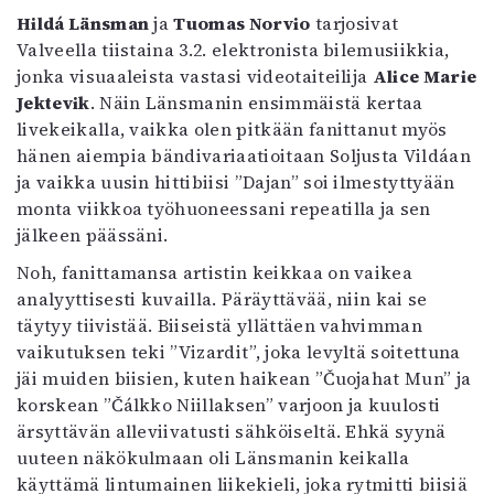
Hildá Länsman
ja
Tuomas Norvio
tarjosivat
Valveella tiistaina 3.2. elektronista bilemusiikkia,
jonka visuaaleista vastasi videotaiteilija
Alice Marie
Jektevik
. Näin Länsmanin ensimmäistä kertaa
livekeikalla, vaikka olen pitkään fanittanut myös
hänen aiempia bändivariaatioitaan Soljusta Vildáan
ja vaikka uusin hittibiisi ”Dajan” soi ilmestyttyään
monta viikkoa työhuoneessani repeatilla ja sen
jälkeen päässäni.
Noh, fanittamansa artistin keikkaa on vaikea
analyyttisesti kuvailla. Päräyttävää, niin kai se
täytyy tiivistää. Biiseistä yllättäen vahvimman
vaikutuksen teki ”Vizardit”, joka levyltä soitettuna
jäi muiden biisien, kuten haikean ”Čuojahat Mun” ja
korskean ”Čálkko Niillaksen” varjoon ja kuulosti
ärsyttävän alleviivatusti sähköiseltä. Ehkä syynä
uuteen näkökulmaan oli Länsmanin keikalla
käyttämä lintumainen liikekieli, joka rytmitti biisiä