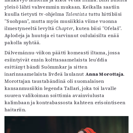
yleisö lähti vahvemmin mukaan. Keikalla saatiin
kuulla tietysti tv-ohjelma
Talentista
tuttu hittibiisi
”Suohpan”, mutta myös musiikkia viime vuonna
ilmestyneeltä levyltä
Chapter
, kuten biisi ”Ofelaš”.
Aplodeja ja huutoja ei tarvinnut oululaisilta enää
pakolla nyhtää.
Dálvemánnu-viikon päätti komeasti iltama, jossa
esiintyivät ensin kolttasaamelaista leu’ddia
esittänyt bändi Suõmmkar ja sitten
inarinsaamelaista livđeä laulanut
Anna Morottaja
.
Morottajan taustabändinä oli suomalaisen
kansanmusiikin legenda Tallari, joka toi lavalle
suuren valikoiman soittimia avainviulusta
kalimbaan ja kontrabassosta kahteen erisointiseen
haitariin.