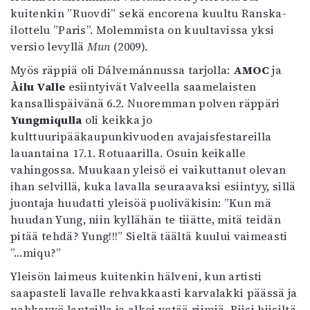
kuitenkin ”Ruovdi” sekä encorena kuultu Ranska-
ilottelu ”Paris”. Molemmista on kuultavissa yksi
versio levyllä
Mun
(2009).
Myös räppiä oli Dálvemánnussa tarjolla:
AMOC
ja
Àilu Valle
esiintyivät Valveella saamelaisten
kansallispäivänä 6.2. Nuoremman polven räppäri
Yungmiqulla
oli keikka jo
kulttuuripääkaupunkivuoden avajaisfestareilla
lauantaina 17.1. Rotuaarilla. Osuin keikalle
vahingossa. Muukaan yleisö ei vaikuttanut olevan
ihan selvillä, kuka lavalla seuraavaksi esiintyy, sillä
juontaja huudatti yleisöä puoliväkisin: ”Kun mä
huudan Yung, niin kyllähän te tiiätte, mitä teidän
pitää tehdä? Yung!!!” Sieltä täältä kuului vaimeasti
”…miqu?”
Yleisön laimeus kuitenkin hälveni, kun artisti
saapasteli lavalle rehvakkaasti karvalakki päässä ja
nahkavyö lanteilla ja alkoi vetää riimiä. Biisi biisiltä