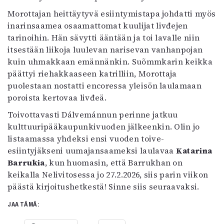
Morottajan heittäytyvä esiintymistapa johdatti myös
inarinsaamea osaamattomat kuulijat livđejen
tarinoihin. Hän sävytti ääntään ja toi lavalle niin
itsestään liikoja luulevan narisevan vanhanpojan
kuin uhmakkaan emännänkin. Suõmmkarin keikka
päättyi riehakkaaseen katrilliin, Morottaja
puolestaan nostatti encoressa yleisön laulamaan
poroista kertovaa livđeä.
Toivottavasti Dálvemánnun perinne jatkuu
kulttuuripääkaupunkivuoden jälkeenkin. Olin jo
listaamassa yhdeksi ensi vuoden toive-
esiintyjäkseni uumajansaameksi laulavaa
Katarina
Barrukia
, kun huomasin, että Barrukhan on
keikalla Nelivitosessa jo 27.2.2026, siis parin viikon
päästä kirjoitushetkestä! Sinne siis seuraavaksi.
JAA TÄMÄ: