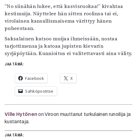
”No siinähän lukee, että kasvisruokaa!” kivahtaa
kestimuija. Näyttelee hän sitten roolinsa tai ei,
virolainen kansallismaisema värittyy hänen
puheestaan.
Saksalainen katsoo muijaa ihmeissään, nostaa
tarjottimensa ja katoaa jupisten kievarin
syrjäpöytään. Kunnioitus ei valitettavasti aina välity.
JAA TÄMÄ:
Facebook
X
Sähköpostitse
Ville Hytönen
on Viroon muuttanut turkulainen runoilija ja
kustantaja.
JAA TÄMÄ: