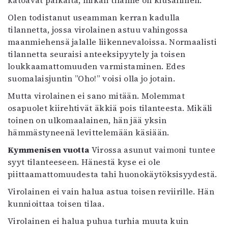
katoavat paikalta, mikäli tilanne on kiusallinen.
Olen todistanut useamman kerran kadulla
tilannetta, jossa virolainen astuu vahingossa
maanmiehensä jalalle liikennevaloissa. Normaalisti
tilannetta seuraisi anteeksipyytely ja toisen
loukkaamattomuuden varmistaminen. Edes
suomalaisjuntin ”Oho!” voisi olla jo jotain.
Mutta virolainen ei sano mitään. Molemmat
osapuolet kiirehtivät äkkiä pois tilanteesta. Mikäli
toinen on ulkomaalainen, hän jää yksin
hämmästyneenä levittelemään käsiään.
Kymmenisen vuotta
Virossa asunut vaimoni tuntee
syyt tilanteeseen. Hänestä kyse ei ole
piittaamattomuudesta tahi huonokäytöksisyydestä.
Virolainen ei vain halua astua toisen reviirille. Hän
kunnioittaa toisen tilaa.
Virolainen ei halua puhua turhia muuta kuin