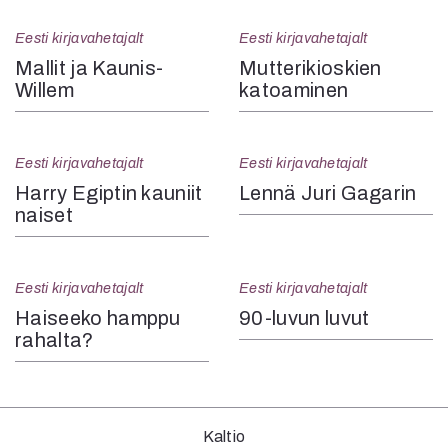
Eesti kirjavahetajalt
Eesti kirjavahetajalt
Mallit ja Kaunis-
Mutteri­kioskien
Willem
katoaminen
Eesti kirjavahetajalt
Eesti kirjavahetajalt
Harry Egiptin kauniit
Lennä Juri Gagarin
naiset
Eesti kirjavahetajalt
Eesti kirjavahetajalt
Haiseeko hamppu
90-luvun luvut
rahalta?
Kaltio