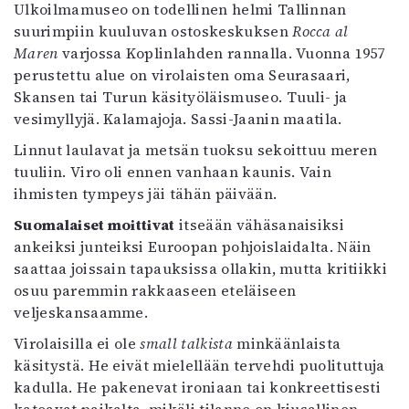
Ulkoilmamuseo on todellinen helmi Tallinnan
Mediatiedot
suurimpiin kuuluvan ostoskeskuksen
Rocca al
Kaltio ry
Maren
varjossa Koplinlahden rannalla. Vuonna 1957
perustettu alue on virolaisten oma Seurasaari,
Skansen tai Turun käsityöläismuseo. Tuuli- ja
vesimyllyjä. Kalamajoja. Sassi-Jaanin maatila.
Linnut laulavat ja metsän tuoksu sekoittuu meren
tuuliin. Viro oli ennen vanhaan kaunis. Vain
ihmisten tympeys jäi tähän päivään.
Suomalaiset moittivat
itseään vähäsanaisiksi
ankeiksi junteiksi Euroopan pohjoislaidalta. Näin
saattaa joissain tapauksissa ollakin, mutta kritiikki
osuu paremmin rakkaaseen eteläiseen
veljeskansaamme.
Virolaisilla ei ole
small talkista
minkäänlaista
käsitystä. He eivät mielellään tervehdi puolituttuja
kadulla. He pakenevat ironiaan tai konkreettisesti