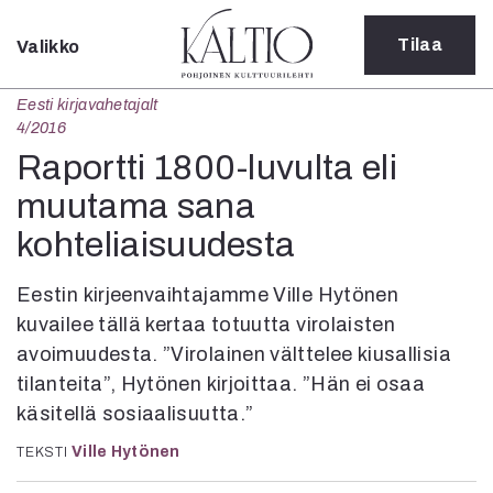
Tilaa
Valikko
Sulje
Eesti kirjavahetajalt
Kategoriat
4/2016
Verkkoartikkeli
Raportti 1800-luvulta eli
Teatteri
muutama sana
Tanssi
kohteliaisuudesta
Tanssi
Sarjakuva
Sámegillii
Eestin kirjeenvaihtajamme Ville Hytönen
Pääkirjoitus
kuvailee tällä kertaa totuutta virolaisten
Paperilehdestä
avoimuudesta. ”Virolainen välttelee kiusallisia
Oulu2026
tilanteita”, Hytönen kirjoittaa. ”Hän ei osaa
Näyttelyt
käsitellä sosiaalisuutta.”
Musiikki
Levyt
Ville Hytönen
TEKSTI
Kuvataide