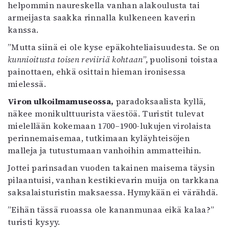
helpommin naureskella vanhan alakoulusta tai
armeijasta saakka rinnalla kulkeneen kaverin
kanssa.
”Mutta siinä ei ole kyse epäkohteliaisuudesta. Se on
kunnioitusta toisen reviiriä kohtaan
”, puolisoni toistaa
painottaen, ehkä osittain hieman ironisessa
mielessä.
Viron ulkoilmamuseossa,
paradoksaalista kyllä,
näkee monikulttuurista väestöä. Turistit tulevat
mielellään kokemaan 1700–1900-lukujen virolaista
perinnemaisemaa, tutkimaan kyläyhteisöjen
malleja ja tutustumaan vanhoihin ammatteihin.
Jottei parinsadan vuoden takainen maisema täysin
pilaantuisi, vanhan kestikievarin muija on tarkkana
saksalaisturistin maksaessa. Hymykään ei värähdä.
”Eihän tässä ruoassa ole kananmunaa eikä kalaa?”
turisti kysyy.