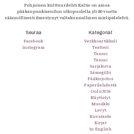
Pohjoinen kulttuurilehti Kaltio on ainoa
pääkaupunkiseudun ulkopuolella yli 80 vuotta
säännöllisesti ilmestynyt valtakunnallinen mielipidelehti.
Seuraa
Kategoriat
Facebook
Verkkoartikkeli
Instagram
Teatteri
Tanssi
Tanssi
Sarjakuva
Sámegillii
Pääkirjoitus
Paperilehdestä
Oulu2026
Näyttelyt
Musiikki
Levyt
Kuvataide
Kirjat
In English