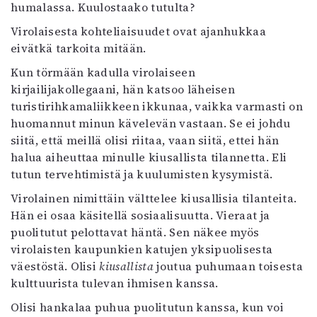
humalassa. Kuulostaako tutulta?
Virolaisesta kohteliaisuudet ovat ajanhukkaa
eivätkä tarkoita mitään.
Kun törmään kadulla virolaiseen
kirjailijakollegaani, hän katsoo läheisen
turistirihkamaliikkeen ikkunaa, vaikka varmasti on
huomannut minun kävelevän vastaan. Se ei johdu
siitä, että meillä olisi riitaa, vaan siitä, ettei hän
halua aiheuttaa minulle kiusallista tilannetta. Eli
tutun tervehtimistä ja kuulumisten kysymistä.
Virolainen nimittäin välttelee kiusallisia tilanteita.
Hän ei osaa käsitellä sosiaalisuutta. Vieraat ja
puolitutut pelottavat häntä. Sen näkee myös
virolaisten kaupunkien katujen yksipuolisesta
väestöstä. Olisi
kiusallista
joutua puhumaan toisesta
kulttuurista tulevan ihmisen kanssa.
Olisi hankalaa puhua puolitutun kanssa, kun voi