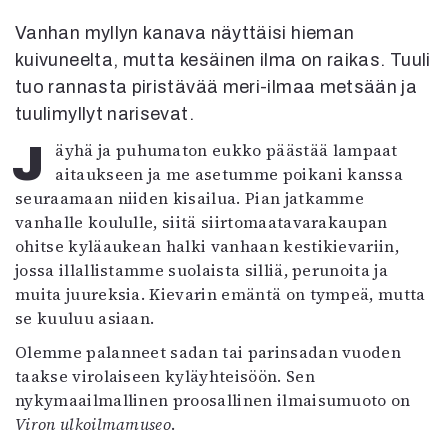
Kirjat
In English
Vanhan myllyn kanava näyttäisi hieman
Esitystaide
kuivuneelta, mutta kesäinen ilma on raikas. Tuuli
Arkisto
tuo rannasta piristävää meri-ilmaa metsään ja
tuulimyllyt narisevat.
Lehdet
Jäyhä ja puhumaton eukko päästää lampaat
4/2026
aitaukseen ja me asetumme poikani kanssa
2–3/2026
seuraamaan niiden kisailua. Pian jatkamme
1/2026
vanhalle koululle, siitä siirtomaatavarakaupan
6/2025
ohitse kyläaukean halki vanhaan kestikievariin,
5/2025 saame
jossa illallistamme suolaista silliä, perunoita ja
5/2025
muita juureksia. Kievarin emäntä on tympeä, mutta
Lehtiarkisto
se kuuluu asiaan.
Olemme palanneet sadan tai parinsadan vuoden
Info
taakse virolaiseen kyläyhteisöön. Sen
Tilaus ja irtonumerot
nykymaailmallinen proosallinen ilmaisumuoto on
Yhteistyössä
Viron ulkoilmamuseo
.
Toimitus