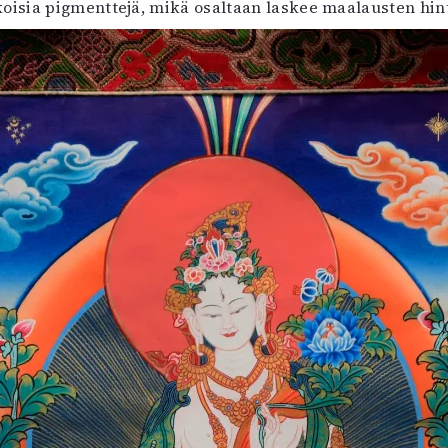
isia pigmenttejä, mikä osaltaan laskee maalausten hint