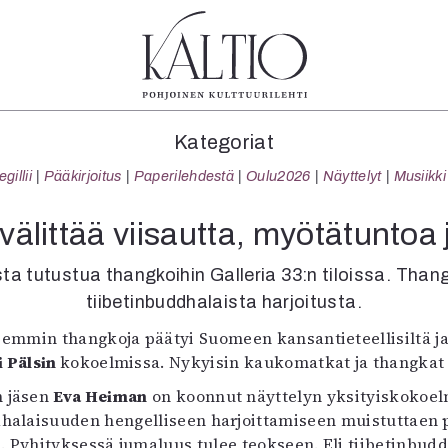
tegoriat
Lehdet
Info
Kategoriat
koartikkeli
4/2026
Tilaus j
illii
Pääkirjoitus
Paperilehdestä
Oulu2026
Näyttelyt
Musiikki
Teatteri
2–3/2026
irtonume
Tanssi
1/2026
Yhteistyö
älittää viisautta, myötätuntoa
Tanssi
6/2025
Toimitu
arjakuva
5/2025 saame
Mediatie
ta tutustua thangkoihin Galleria 33:n tiloissa. Thang
ámegillii
5/2025
Kaltio r
tiibetinbuddhalaista harjoitusta.
äkirjoitus
Lehtiarkisto
semmin thangkoja päätyi Suomeen kansantieteellisiltä j
erilehdestä
i Pälsin
kokoelmissa. Nykyisin kaukomatkat ja thangkat 
Oulu2026
Näyttelyt
n jäsen
Eva Heiman
on koonnut näyttelyn yksityiskokoelm
Musiikki
halaisuuden hengelliseen harjoittamiseen muistuttaen py
Levyt
e. Pyhityksessä jumaluus tulee teokseen. Eli tiibetinbudd