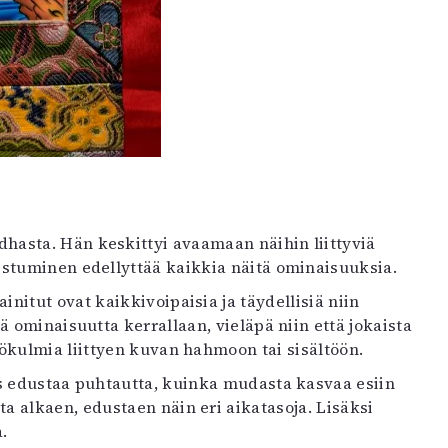
asta. Hän keskittyi avaamaan näihin liittyviä
stuminen edellyttää kaikkia näitä ominaisuuksia.
initut ovat kaikkivoipaisia ja täydellisiä niin
 ominaisuutta kerrallaan, vieläpä niin että jokaista
ökulmia liittyen kuvan hahmoon tai sisältöön.
s edustaa puhtautta, kuinka mudasta kasvaa esiin
 alkaen, edustaen näin eri aikatasoja. Lisäksi
.