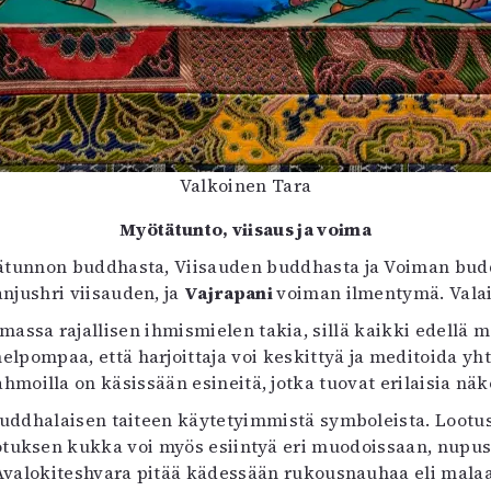
Valkoinen Tara
Myötätunto, viisaus ja voima
tunnon buddhasta, Viisauden buddhasta ja Voiman buddh
njushri viisauden, ja
Vajrapani
voiman ilmentymä. Valai
assa rajallisen ihmismielen takia, sillä kaikki edellä ma
pompaa, että harjoittaja voi keskittyä ja meditoida yhtä
moilla on käsissään esineitä, jotka tuovat erilaisia näk
 buddhalaisen taiteen käytetyimmistä symboleista. Lootu
otuksen kukka voi myös esiintyä eri muodoissaan, nupusta
Avalokiteshvara pitää kädessään rukousnauhaa eli malaa