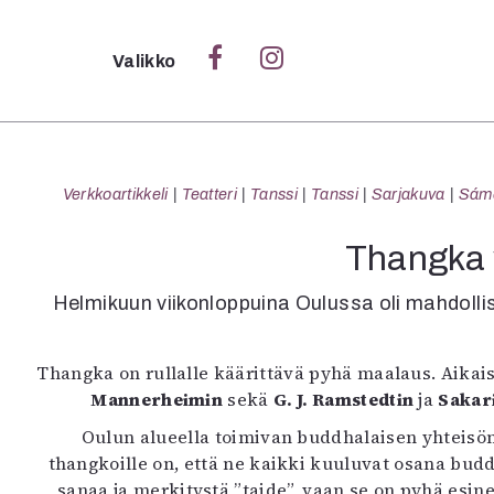
Sulje
Valikko
Ka
Verk
Verkkoartikkeli
Teatteri
Tanssi
Tanssi
Sarjakuva
Sámeg
Thangka v
S
Helmikuun viikonloppuina Oulussa oli mahdollis
S
Pä
Thangka on rullalle käärittävä pyhä maalaus. Aikai
Pap
Mannerheimin
sekä
G. J. Ramstedtin
ja
Sakar
Oulun alueella toimivan buddhalaisen yhteisö
thangkoille on, että ne kaikki kuuluvat osana budd
sanaa ja merkitystä ”taide”, vaan se on pyhä esin