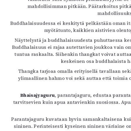
mahdollisimman pitkään. Päätarkoitus pitk
mahdollisuuksi
Buddhalaisuudessa ei keskitytä pelkästään oman i
myötätunto, kaikkien aistivien olent
Näyttelystä ja buddhalaisuudesta puhuttaessa kes
Buddhalaisuus ei rajaa autettavien joukkoa vain omiin
tuntua raskaalta. Siihenkin thangkat voivat autta
keskeinen osa buddhalaista ha
Thangka tarjoaa omalla erityisellä tavallaan se
ylimaallinen hahmo voi sekä auttaa että toimia 
Bhaisajyaguru
, parantajaguru, edustaa paranta
tarvitsevien kuin apua antavienkin suosiossa. Apua
Parantajaguru kuvataan hyvin samankaltaisena kui
sininen. Perinteisesti kyseinen sininen väriaine o