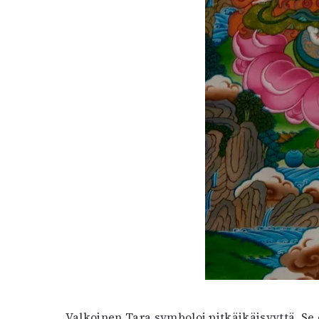
Valkoinen Tara symboloi pitkäikäisyyttä. Se 