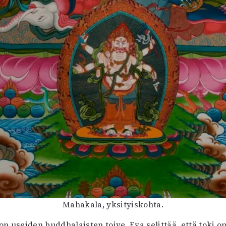
Mahakala, yksityiskohta.
on useiden buddhalaisten toive. Eva selittää, että toki 