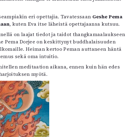
seampiakin eri opettajia. Tavatessaan
Geshe Pema
aan
, kuten Eva itse läheistä opettajaansa kutsuu.
ellä on laajat tiedot ja taidot thangkamaalaukseen
eshe Pema Dorjee on keskittynyt buddhalaisuuden
 ulkomaille. Heiman kertoo Peman auttaneen häntä
temus sekä oma intuitio.
ähitellen meditaation aikana, ennen kuin hän edes
harjoituksen myötä.