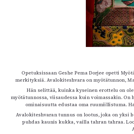
Opetuksissaan Geshe Pema Dorjee opetti Myötä
merkityksiä. Avalokiteshvara on myötätunnon, Ma
Hän selittää, kuinka kyseinen erottelu on olem
myötätunnossa, viisaudessa kuin voimassakin. On hel
ominaisuutta edustaa oma ruumiillistuma. Hah
Avalokiteshvaran tunnus on lootus, joka on yksi
puhdas kaunis kukka, vailla tahran tahraa. Lo