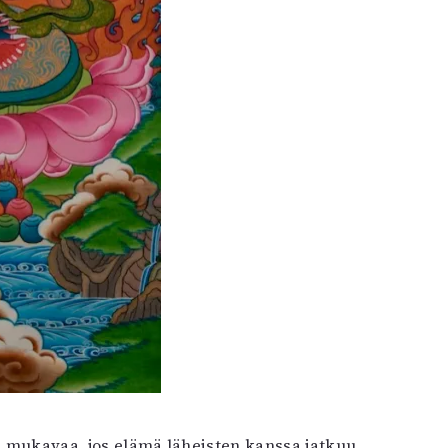
on mukavaa, jos elämä läheisten kanssa jatkuu