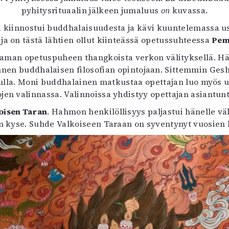
uvataide
pyhitysrituaalin jälkeen jumaluus
on
kuvassa.
Kirjat
 kiinnostui buddhalaisuudesta ja kävi kuuntelemassa u
n English
ja on tästä lähtien ollut kiinteässä opetussuhteessa
Pem
sitystaide
Arkisto
man opetuspuheen thangkoista verkon välityksellä. Hän
 ennen buddhalaisen filosofian opintojaan. Sittemmin G
dulla. Moni buddhalainen matkustaa opettajan luo myös
ojen valinnassa. Valinnoissa yhdistyy opettajan asiantun
oisen Taran
. Hahmon henkilöllisyys paljastui hänelle v
 kyse. Suhde Valkoiseen Taraan on syventynyt vuosien 