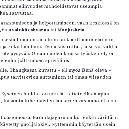
seammat elinvuodet mahdollistavat useampia
ikea saavuttaa.
arantamiseen ja helpottamiseen, vaan keskiössä on
myös
Avalokiteshvaraa
tai
Manjushria
.
isesta luonnonsuojeluun tai kodittomiin eläimiin.
a koko luontoon. Työtä siis riittää, ja se voi välillä
 ei ole pysyvää. Oman mielen kanssa työskentely on
ielenharjoittamisen apuväline.
lle. Thangkassa kuvattu – eli myös läsnä oleva –
 apua tarvitsevien auttaminen tai oman viisauden
. Kyseinen buddha on niin lääketieteellistä apua
toisaalta tiibetiläisten lääkärien vastaanotolla on
tioasennossa. Parantajaguru on kuitenkin väriltään
n käytetty puolijalokivi. Nyttemmin käytetään usein