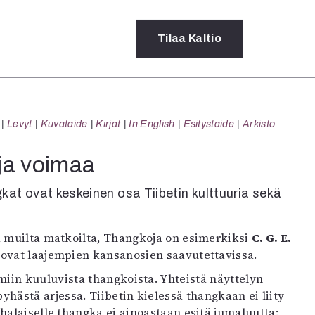
Tilaa
Kaltio
a
Levyt
Kuvataide
Kirjat
In English
Esitystaide
Arkisto
rot
ssä
 ja voimaa
s
dot
kat ovat keskeinen osa Tiibetin kulttuuria sekä
y
a muilta matkoilta, Thangkoja on esimerkiksi
C. G. E.
ovat laajempien kansanosien saavutettavissa.
iin kuuluvista thangkoista. Yhteistä näyttelyn
hästä arjessa. Tiibetin kielessä thangkaan ei liity
halaiselle thangka ei ainoastaan esitä jumaluutta: