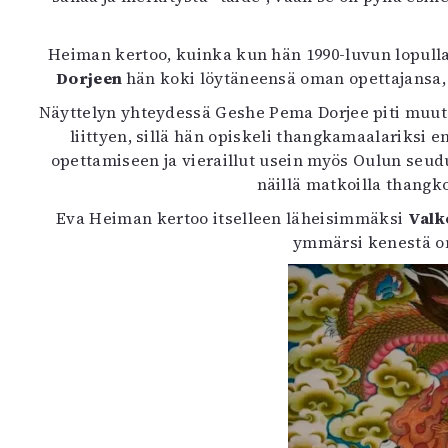
K
Heiman kertoo, kuinka kun hän 1990-luvun lopulla
I
Dorjeen
hän koki löytäneensä oman opettajansa, 
E
Näyttelyn yhteydessä Geshe Pema Dorjee piti muuta
liittyen, sillä hän opiskeli thangkamaalariksi
opettamiseen ja vieraillut usein myös Oulun seu
näillä matkoilla thangk
Eva Heiman kertoo itselleen läheisimmäksi
Valk
ymmärsi kenestä on