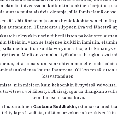
än elämän toiveessa on kuitenkin henkinen harjoitus; u
a auttaa muita aistivia olentoja, sillä ihmiselämä on va
tsensä kehittämiseen ja oman henkilökohtaisen elämän p
ojen auttaminen. Tilanteesta riippuen Eva voi lähestyä 
kustelu eksyykin usein tiibetiläisten pakolaisten auttam
 läheisiin, vaan se laajenee kaikkiin ihmisiin, eläimiin j
a, sillä meditaation kautta voi ymmärtää, että kärsimys
rjoitusta. Mieli on voimakas työkalu ja thangkat ovat m
kä apua, että samaistumisenkohteen monelle buddhalaise
ominaisuuksiensa kautta ihanteena. Oli kyseessä sitten
kasvattaminen.
mista, niin mieleen kuin kehoonkin liittyvissä vaivoissa
 tarvitseva voi lähestyä Bhaisajyagurua thangkan avulla, 
seinällä usein sama kuva.
n historiallinen
Gautama Buddhakin
, istumassa meditaa
n tehty lapis lazulista, mikä on arvokas ja korukivenäki