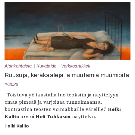
Ajankohtaista
Kuvataide
Verkkoartikkeli
Ruusuja, keräkaaleja ja muutamia muumioita
4/2026
”Toistuva yö taustalla luo teoksiin ja näyttelyyn
omaa pimeää ja varjoisaa tunnelmaansa,
kontrastina teosten voimakkaille väreille.”
Helki
Kallio
arvioi
Heli Tuhkasen
näyttelyn.
Helki Kallio