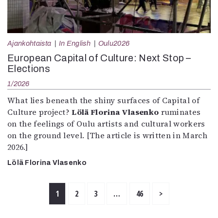
Ajankohtaista
In English
Oulu2026
European Capital of Culture: Next Stop –
Elections
1/2026
What lies beneath the shiny surfaces of Capital of
Culture project?
Lölä Florina Vlasenko
ruminates
on the feelings of Oulu artists and cultural workers
on the ground level. [The article is written in March
2026.]
Lölä Florina Vlasenko
1
2
3
…
46
>