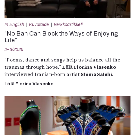
In English
Kuvataide
Verkkoartikkeli
”No Ban Can Block the Ways of Enjoying
Life”
2–3/2026
”Poems, dance and songs help us balance all the
traumas through hope.”
Lölä Florina Vlasenko
interviewed Iranian-born artist
Shima Salehi
.
Lölä Florina Vlasenko