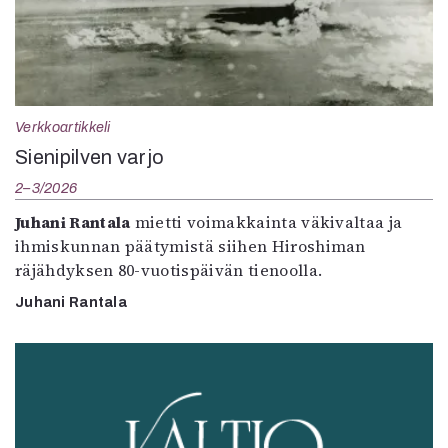
Verkkoartikkeli
Sienipilven varjo
2–3/2026
Juhani Rantala
mietti voimakkainta väkivaltaa ja
ihmiskunnan päätymistä siihen Hiroshiman
räjähdyksen 80-vuotispäivän tienoolla.
Juhani Rantala