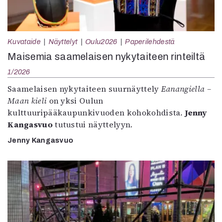
Kuvataide
Näyttelyt
Oulu2026
Paperilehdestä
Maisemia saamelaisen nykytaiteen rinteiltä
1/2026
Saamelaisen nykytaiteen suurnäyttely
Eanangiella –
Maan kieli
on yksi Oulun
kulttuuripääkaupunkivuoden kohokohdista.
Jenny
Kangasvuo
tutustui näyttelyyn.
Jenny Kangasvuo