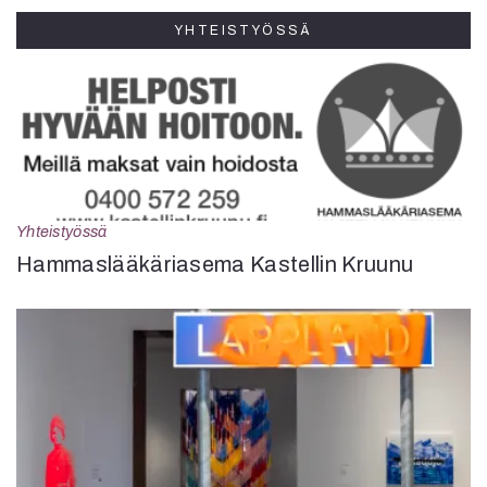
YHTEISTYÖSSÄ
Yhteistyössä
Hammaslääkäriasema Kastellin Kruunu