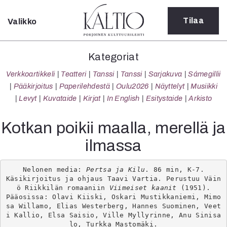
Tilaa
Valikko
Sulje
Kategoriat
Kategoriat
Verkkoartikkeli
Verkkoartikkeli
Teatteri
Tanssi
Tanssi
Sarjakuva
Sámegillii
Teatteri
Pääkirjoitus
Paperilehdestä
Oulu2026
Näyttelyt
Musiikki
Tanssi
Levyt
Kuvataide
Kirjat
In English
Esitystaide
Arkisto
Tanssi
Sarjakuva
Kotkan poikii maalla, merellä ja
Sámegillii
ilmassa
Pääkirjoitus
Paperilehdestä
Oulu2026
Nelonen media: 
Pertsa ja Kilu
. 86 min, K-7.

Käsikirjoitus ja ohjaus Taavi Vartia. Perustuu Väin
Näyttelyt
ö Riikkilän romaaniin 
Viimeiset kaanit
 (1951).

Musiikki
Pääosissa: Olavi Kiiski, Oskari Mustikkaniemi, Mimo
Levyt
sa Willamo, Elias Westerberg, Hannes Suominen, Veet
i Kallio, Elsa Saisio, Ville Myllyrinne, Anu Sinisa
Kuvataide
lo, Turkka Mastomäki.
