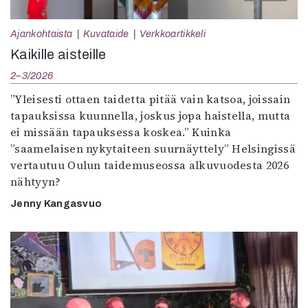
Ajankohtaista
Kuvataide
Verkkoartikkeli
Kaikille aisteille
2–3/2026
”Yleisesti ottaen taidetta pitää vain katsoa, joissain
tapauksissa kuunnella, joskus jopa haistella, mutta
ei missään tapauksessa koskea.” Kuinka
”saamelaisen nykytaiteen suurnäyttely” Helsingissä
vertautuu Oulun taidemuseossa alkuvuodesta 2026
nähtyyn?
Jenny Kangasvuo