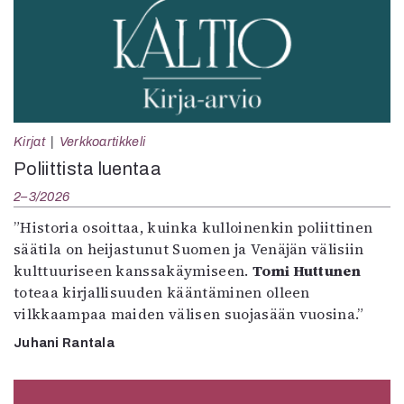
Kirjat
Verkkoartikkeli
Poliittista luentaa
2–3/2026
”Historia osoittaa, kuinka kulloinenkin poliittinen
säätila on heijastunut Suomen ja Venäjän välisiin
kulttuuriseen kanssakäymiseen.
Tomi Huttunen
toteaa kirjallisuuden kääntäminen olleen
vilkkaampaa maiden välisen suojasään vuosina.”
Juhani Rantala