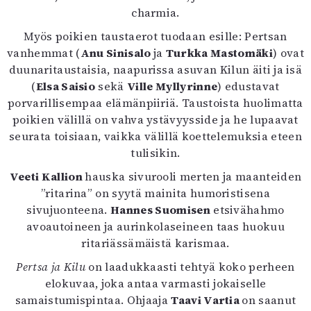
charmia.
Myös poikien taustaerot tuodaan esille: Pertsan
vanhemmat (
Anu Sinisalo
ja
Turkka Mastomäki
) ovat
duunaritaustaisia, naapurissa asuvan Kilun äiti ja isä
(
Elsa Saisio
sekä
Ville Myllyrinne
) edustavat
porvarillisempaa elämänpiiriä. Taustoista huolimatta
poikien välillä on vahva ystävyysside ja he lupaavat
seurata toisiaan, vaikka välillä koettelemuksia eteen
tulisikin.
Veeti Kallion
hauska sivurooli merten ja maanteiden
”ritarina” on syytä mainita humoristisena
sivujuonteena.
Hannes Suomisen
etsivähahmo
avoautoineen ja aurinkolaseineen taas huokuu
ritariässämäistä karismaa.
Pertsa ja Kilu
on laadukkaasti tehtyä koko perheen
elokuvaa, joka antaa varmasti jokaiselle
samaistumispintaa. Ohjaaja
Taavi Vartia
on saanut