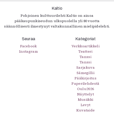
Kaltio
Pohjoinen kulttuurilehti Kaltio on ainoa
pääkaupunkiseudun ulkopuolella yli 80 vuotta
säännöllisesti ilmestynyt valtakunnallinen mielipidelehti.
Seuraa
Kategoriat
Facebook
Verkkoartikkeli
Instagram
Teatteri
Tanssi
Tanssi
Sarjakuva
Sámegillii
Pääkirjoitus
Paperilehdestä
Oulu2026
Näyttelyt
Musiikki
Levyt
Kuvataide