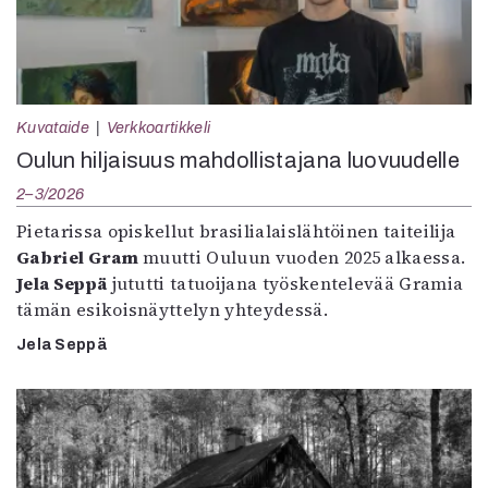
Kuvataide
Verkkoartikkeli
Oulun hiljaisuus mahdollistajana luovuudelle
2–3/2026
Pietarissa opiskellut brasilialaislähtöinen taiteilija
Gabriel Gram
muutti Ouluun vuoden 2025 alkaessa.
Jela Seppä
jututti tatuoijana työskentelevää Gramia
tämän esikoisnäyttelyn yhteydessä.
Jela Seppä