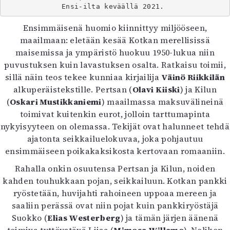
Kirjat
Ensi-ilta keväällä 2021. 
In English
Ensimmäisenä huomio kiinnittyy miljööseen,
Esitystaide
maailmaan: eletään kesää Kotkan merellisissä
Arkisto
maisemissa ja ympäristö huokuu 1950-lukua niin
puvustuksen kuin lavastuksen osalta. Ratkaisu toimii,
Lehdet
sillä näin teos tekee kunniaa kirjailija
Väinö Riikkilän
4/2026
alkuperäistekstille. Pertsan (
Olavi Kiiski
) ja Kilun
2–3/2026
(
Oskari Mustikkaniemi
) maailmassa maksuvälineinä
1/2026
toimivat kuitenkin eurot, jolloin tarttumapinta
6/2025
nykyisyyteen on olemassa. Tekijät ovat halunneet tehdä
5/2025 saame
ajatonta seikkailuelokuvaa, joka pohjautuu
5/2025
ensimmäiseen poikakaksikosta kertovaan romaaniin.
Lehtiarkisto
Rahalla onkin osuutensa Pertsan ja Kilun, noiden
kahden touhukkaan pojan, seikkailuun. Kotkan pankki
Info
ryöstetään, huvijahti rahoineen uppoaa mereen ja
Tilaus ja irtonumerot
saaliin perässä ovat niin pojat kuin pankkiryöstäjä
Yhteistyössä
Suokko (
Elias Westerberg
) ja tämän järjen äänenä
Toimitus