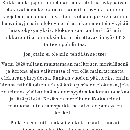
Riikkilän kirjojen tunnelman mukautettua nykypäivän
elokuvallisen kerronnan raameihin hyvin. Itämeren
suojeleminen oman laivaston avulla on poikien suuria
haaveita, ja näin elokuva osaltaan kommentoi nykyisiä
ilmastokysymyksiä. Elokuva saattaa herättää niin
nikkarointitaipumuksia kuin toivottavasti myös ITE-
taiteen pohdintaa:
jos jotain ei ole niin tehdään se itse!
Vuosi 2020 tullaan muistamaan melkoisen merkillisenä
ja korona-ajan vaikutusta ei voi olla mainitsematta
elokuvan yhteydessä. Rankan vuoden päätteeksi onkin
hienoa nähdä taiten tehtyä koko perheen elokuvaa, joka
on toimiva yhdistelmä menneisyyden kadonnutta aikaa
ja tätä päivää. Kesäisen merellinen Kotka toimii
mainiona tutustumispaikkana talvisen pimeyden
keskellä.
Poikien edesottamukset valkokankaalla saavat
toivottavasti jatkoa tulevaisuudessa.