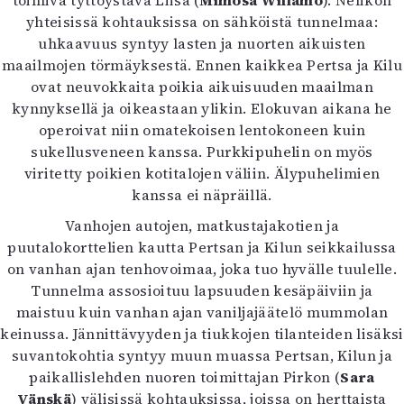
toimiva tyttöystävä Liisa (
Mimosa Willamo
). Nelikon
Mediatiedot
yhteisissä kohtauksissa on sähköistä tunnelmaa:
Kaltio ry
uhkaavuus syntyy lasten ja nuorten aikuisten
maailmojen törmäyksestä. Ennen kaikkea Pertsa ja Kilu
ovat neuvokkaita poikia aikuisuuden maailman
kynnyksellä ja oikeastaan ylikin. Elokuvan aikana he
operoivat niin omatekoisen lentokoneen kuin
sukellusveneen kanssa. Purkkipuhelin on myös
viritetty poikien kotitalojen väliin. Älypuhelimien
kanssa ei näpräillä.
Vanhojen autojen, matkustajakotien ja
puutalokorttelien kautta Pertsan ja Kilun seikkailussa
on vanhan ajan tenhovoimaa, joka tuo hyvälle tuulelle.
Tunnelma assosioituu lapsuuden kesäpäiviin ja
maistuu kuin vanhan ajan vaniljajäätelö mummolan
keinussa. Jännittävyyden ja tiukkojen tilanteiden lisäksi
suvantokohtia syntyy muun muassa Pertsan, Kilun ja
paikallislehden nuoren toimittajan Pirkon (
Sara
Vänskä
) välisissä kohtauksissa, joissa on herttaista