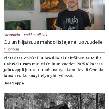
Kuvataide
Verkkoartikkeli
Oulun hiljaisuus mahdollistajana luovuudelle
2–3/2026
Pietarissa opiskellut brasilialaislähtöinen taiteilija
Gabriel Gram
muutti Ouluun vuoden 2025 alkaessa.
Jela Seppä
jututti tatuoijana työskentelevää Gramia
tämän esikoisnäyttelyn yhteydessä.
Jela Seppä