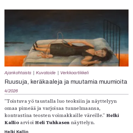
Ajankohtaista
Kuvataide
Verkkoartikkeli
Ruusuja, keräkaaleja ja muutamia muumioita
4/2026
”Toistuva yö taustalla luo teoksiin ja näyttelyyn
omaa pimeää ja varjoisaa tunnelmaansa,
kontrastina teosten voimakkaille väreille.”
Helki
Kallio
arvioi
Heli Tuhkasen
näyttelyn.
Helki Kallio