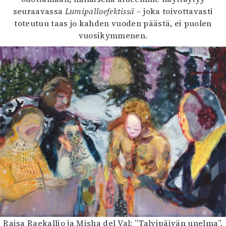
seuraavassa
Lumipalloefektissä
– joka toivottavasti
toteutuu taas jo kahden vuoden päästä, ei puolen
vuosikymmenen.
Raisa Raekallio ja Misha del Val: ”Talvipäivän unelma”,