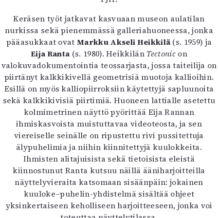
Keräsen työt jatkavat kasvuaan museon aulatilan
nurkissa sekä pienemmässä galleriahuoneessa, jonka
pääasukkaat ovat
Markku Akseli Heikkilä
(s. 1959) ja
Eija Ranta
(s. 1980). Heikkilän
Tectonic
on
valokuvadokumentointia teossarjasta, jossa taiteilija on
piirtänyt kalkkikivellä geometrisiä muotoja kallioihin.
Esillä on myös kalliopiirroksiin käytettyjä sapluunoita
sekä kalkkikivisiä piirtimiä. Huoneen lattialle asetettu
kolmimetrinen näyttö pyörittää Eija Rannan
ihmiskasvoista muistuttavaa videoteosta, ja sen
viereiselle seinälle on ripustettu rivi pussitettuja
älypuhelimia ja niihin kiinnitettyjä kuulokkeita.
Ihmisten alitajuisista sekä tietoisista eleistä
kiinnostunut Ranta kutsuu näillä ääniharjoitteilla
näyttelyvieraita katsomaan sisäänpäin: jokainen
kuuloke–puhelin-yhdistelmä sisältää ohjeet
yksinkertaiseen keholliseen harjoitteeseen, jonka voi
toteuttaa näyttelytilassa.