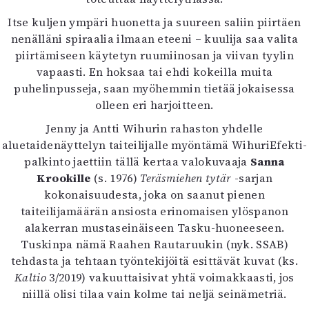
Itse kuljen ympäri huonetta ja suureen saliin piirtäen
nenälläni spiraalia ilmaan eteeni – kuulija saa valita
piirtämiseen käytetyn ruumiinosan ja viivan tyylin
vapaasti. En hoksaa tai ehdi kokeilla muita
puhelinpusseja, saan myöhemmin tietää jokaisessa
olleen eri harjoitteen.
Jenny ja Antti Wihurin rahaston yhdelle
aluetaidenäyttelyn taiteilijalle myöntämä WihuriEfekti-
palkinto jaettiin tällä kertaa valokuvaaja
Sanna
Krookille
(s. 1976)
Teräsmiehen tytär
-sarjan
kokonaisuudesta, joka on saanut pienen
taiteilijamäärän ansiosta erinomaisen ylöspanon
alakerran mustaseinäiseen Tasku-huoneeseen.
Tuskinpa nämä Raahen Rautaruukin (nyk. SSAB)
tehdasta ja tehtaan työntekijöitä esittävät kuvat (ks.
Kaltio
3/2019) vakuuttaisivat yhtä voimakkaasti, jos
niillä olisi tilaa vain kolme tai neljä seinämetriä.