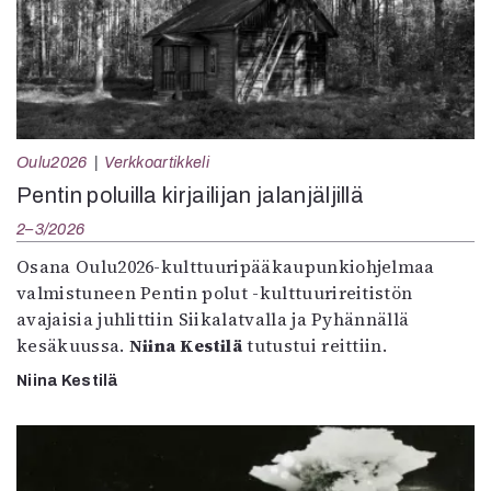
Oulu2026
Verkkoartikkeli
Pentin poluilla kirjailijan jalanjäljillä
2–3/2026
Osana Oulu2026-kulttuuripääkaupunkiohjelmaa
valmistuneen Pentin polut -kulttuurireitistön
avajaisia juhlittiin Siikalatvalla ja Pyhännällä
kesäkuussa.
Niina Kestilä
tutustui reittiin.
Niina Kestilä