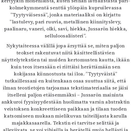
kertyykin monenlaista, kuten seinän lattialistasta pari-
kolmekymmentä senttiä ylöspäin kupruilevassa
”Tyytyväisessä”, jonka materiaaliksi on kirjattu
”lastulevy, pari ruuvia, metallinen kiinnityslevy,
paalinaru, vaneri, olki, savi, hiekka, Jussarön hiekka,
selluloosaliisteri”.
Nykytaiteessa välillä jopa ärsyttää se, miten paljon
teokset rakentuvat niitä käsitteellistävien
näyttelytekstien tai muiden kertomusten kautta, ikään
kuin teos itsessään ei riittäisi herättämään sen
kokijassa kiinnostusta tai iloa. ”Tyytyväistä”
tutkaillessani en kuitenkaan osaa suuttua siitä, että
ilman teostietojen tarjoamaa tekstimateriaalia se jäisi
itselleni paljon etäisemmäksi – Jussarön maininta
ankkuroi fyysisyydestään huolimatta varsin abstraktin
veistoksen konkreettiseen paikkaan ja tilaan tuoden
katsomiseen mukaan mielikuvan taiteilijasta karulla
majakkasaarella. Tekstin ei tarvitse selittää ja
alleviivata, se voi vihjailla ja herätellä myös hellästi ja