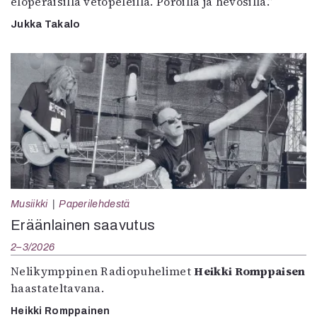
eloperäisillä vetopeleillä. Poroilla ja hevosilla.”
Jukka Takalo
Musiikki
Paperilehdestä
Eräänlainen saavutus
2–3/2026
Nelikymppinen Radiopuhelimet
Heikki Romppaisen
haastateltavana.
Heikki Romppainen