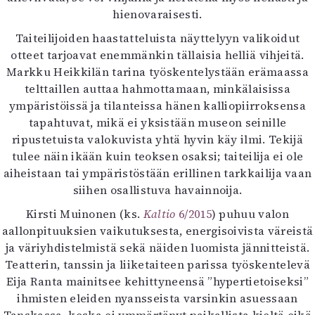
hienovaraisesti.
Taiteilijoiden haastatteluista näyttelyyn valikoidut
otteet tarjoavat enemmänkin tällaisia helliä vihjeitä.
Markku Heikkilän tarina työskentelystään erämaassa
telttaillen auttaa hahmottamaan, minkälaisissa
ympäristöissä ja tilanteissa hänen kalliopiirroksensa
tapahtuvat, mikä ei yksistään museon seinille
ripustetuista valokuvista yhtä hyvin käy ilmi. Tekijä
tulee näin ikään kuin teoksen osaksi; taiteilija ei ole
aiheistaan tai ympäristöstään erillinen tarkkailija vaan
siihen osallistuva havainnoija.
Kirsti Muinonen (ks.
Kaltio
6/2015
) puhuu valon
aallonpituuksien vaikutuksesta, energisoivista väreistä
ja väriyhdistelmistä sekä näiden luomista jännitteistä.
Teatterin, tanssin ja liiketaiteen parissa työskentelevä
Eija Ranta mainitsee kehittyneensä ”hypertietoiseksi”
ihmisten eleiden nyansseista varsinkin asuessaan