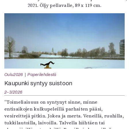
2021. Öljy pellavalle, 89 x 119 cm.
Oulu2026
Paperilehdestä
Kaupunki syntyy suistoon
2–3/2026
”Toimeliaisuus on syntynyt sinne, minne
entisaikojen kulkupeleillä parhaiten pääsi,
vesireittejä pitkin. Jokea ja merta. Veneillä, ruuhilla,
tukkilautoilla, laivoilla. Talvella hiihtäen tai