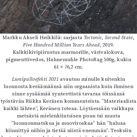
Markku Akseli Heikkilä: sarjasta
Tectonic, Second State,
Five Hundred Million Years Ahead
, 2019.
Kalkkikivipiirustus marmorille, värivalokuva,
pigmenttivedos, Hahnemuhle PhotoRag 500g, kukin
61 × 76,2 cm.
Lumipalloefekti 2021
avautuu minulle kuitenkin
luonnosta keräämäänsä niin orgaanista kuin ihmisen
sinne sysäämää synteettistä tavaraa töissänsä
työstävän Riikka Keräsen kommenteista. ”Materiaalista
kaikki lähtee”, Keränen toteaa. Löytäessään vaikkapa
metsästä mielenkiintoisen puun tai muuta
”luonnonmatskua ja muoviroskaa” hän ”haluaa
kiinnittyä niihin ja tietää niistä enemmän”. Teoksiin