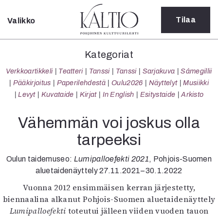
Tilaa
Valikko
Sulje
Kategoriat
Kategoriat
Verkkoartikkeli
Verkkoartikkeli
Teatteri
Tanssi
Tanssi
Sarjakuva
Sámegillii
Teatteri
Pääkirjoitus
Paperilehdestä
Oulu2026
Näyttelyt
Musiikki
Tanssi
Levyt
Kuvataide
Kirjat
In English
Esitystaide
Arkisto
Tanssi
Sarjakuva
Vähemmän voi joskus olla
Sámegillii
tarpeeksi
Pääkirjoitus
Paperilehdestä
Oulun taidemuseo:
Lumipalloefekti 2021
, Pohjois-Suomen
Oulu2026
aluetaidenäyttely 27.11.2021–30.1.2022
Näyttelyt
Musiikki
Vuonna 2012 ensimmäisen kerran järjestetty,
Levyt
biennaalina alkanut Pohjois-Suomen aluetaidenäyttely
Kuvataide
Lumipalloefekti
toteutui jälleen viiden vuoden tauon