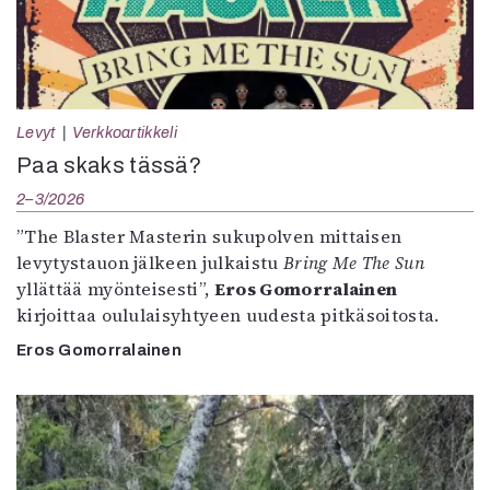
Levyt
Verkkoartikkeli
Paa skaks tässä?
2–3/2026
”The Blaster Masterin sukupolven mittaisen
levytystauon jälkeen julkaistu
Bring Me The Sun
yllättää myönteisesti”,
Eros Gomorralainen
kirjoittaa oululaisyhtyeen uudesta pitkäsoitosta.
Eros Gomorralainen