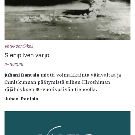
Verkkoartikkeli
Sienipilven varjo
2–3/2026
Juhani Rantala
mietti voimakkainta väkivaltaa ja
ihmiskunnan päätymistä siihen Hiroshiman
räjähdyksen 80-vuotispäivän tienoolla.
Juhani Rantala