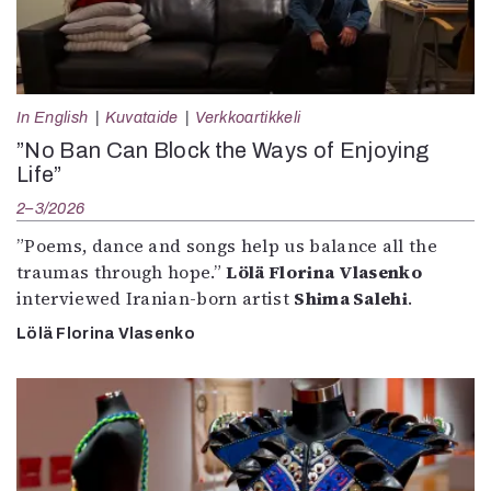
In English
Kuvataide
Verkkoartikkeli
”No Ban Can Block the Ways of Enjoying
Life”
2–3/2026
”Poems, dance and songs help us balance all the
traumas through hope.”
Lölä Florina Vlasenko
interviewed Iranian-born artist
Shima Salehi
.
Lölä Florina Vlasenko