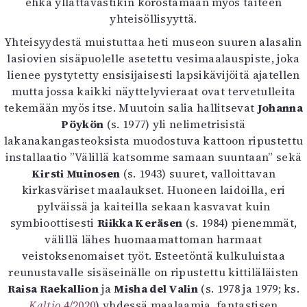
ehkä yllättävästikin korostamaan myös taiteen
Mediatiedot
yhteisöllisyyttä.
Kaltio ry
Yhteisyydestä muistuttaa heti museon suuren alasalin
lasiovien sisäpuolelle asetettu vesimaalauspiste, joka
lienee pystytetty ensisijaisesti lapsikävijöitä ajatellen
mutta jossa kaikki näyttelyvieraat ovat tervetulleita
tekemään myös itse. Muutoin salia hallitsevat
Johanna
Pöykön
(s. 1977) yli nelimetrisistä
lakanakangasteoksista muodostuva kattoon ripustettu
installaatio ”Välillä katsomme samaan suuntaan” sekä
Kirsti Muinosen
(s. 1943) suuret, valloittavan
kirkasväriset maalaukset. Huoneen laidoilla, eri
pylväissä ja kaiteilla sekaan kasvavat kuin
symbioottisesti
Riikka Keräsen
(s. 1984) pienemmät,
välillä lähes huomaamattoman harmaat
veistoksenomaiset työt. Esteetöntä kulkuluistaa
reunustavalle sisäseinälle on ripustettu kittiläläisten
Raisa Raekallion
ja
Misha del Valin
(s. 1978 ja 1979; ks.
Kaltio
4/2020
) yhdessä maalaamia, fantastisen