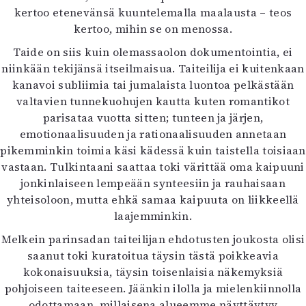
kertoo etenevänsä kuuntelemalla maalausta – teos
kertoo, mihin se on menossa.
Taide on siis kuin olemassaolon dokumentointia, ei
niinkään tekijänsä itseilmaisua. Taiteilija ei kuitenkaan
kanavoi subliimia tai jumalaista luontoa pelkästään
valtavien tunnekuohujen kautta kuten romantikot
parisataa vuotta sitten; tunteen ja järjen,
emotionaalisuuden ja rationaalisuuden annetaan
pikemminkin toimia käsi kädessä kuin taistella toisiaan
vastaan. Tulkintaani saattaa toki värittää oma kaipuuni
jonkinlaiseen lempeään synteesiin ja rauhaisaan
yhteisoloon, mutta ehkä samaa kaipuuta on liikkeellä
laajemminkin.
Melkein parinsadan taiteilijan ehdotusten joukosta olisi
saanut toki kuratoitua täysin tästä poikkeavia
kokonaisuuksia, täysin toisenlaisia näkemyksiä
pohjoiseen taiteeseen. Jäänkin ilolla ja mielenkiinnolla
odottamaan, millaisena alueemme näyttäytyy