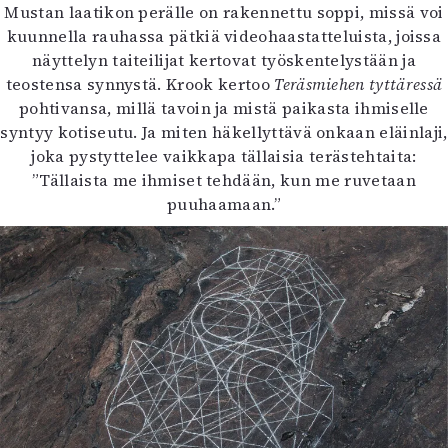
Mustan laatikon perälle on rakennettu soppi, missä voi
kuunnella rauhassa pätkiä videohaastatteluista, joissa
näyttelyn taiteilijat kertovat työskentelystään ja
teostensa synnystä. Krook kertoo
Teräsmiehen tyttäressä
pohtivansa, millä tavoin ja mistä paikasta ihmiselle
syntyy kotiseutu. Ja miten häkellyttävä onkaan eläinlaji,
joka pystyttelee vaikkapa tällaisia terästehtaita:
”Tällaista me ihmiset tehdään, kun me ruvetaan
puuhaamaan.”