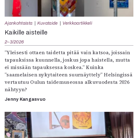
Ajankohtaista
Kuvataide
Verkkoartikkeli
Kaikille aisteille
2–3/2026
”Yleisesti ottaen taidetta pitää vain katsoa, joissain
tapauksissa kuunnella, joskus jopa haistella, mutta
ei missään tapauksessa koskea.” Kuinka
”saamelaisen nykytaiteen suurnäyttely” Helsingissä
vertautuu Oulun taidemuseossa alkuvuodesta 2026
nähtyyn?
Jenny Kangasvuo