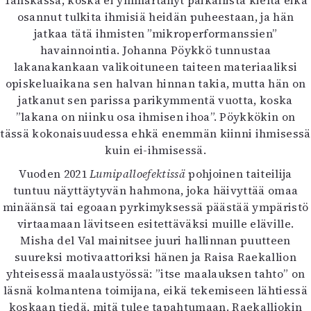
Tanskassa, koska ei ymmärtänyt paikallista kieltä eikä
osannut tulkita ihmisiä heidän puheestaan, ja hän
jatkaa tätä ihmisten ”mikroperformanssien”
havainnointia. Johanna Pöykkö tunnustaa
lakanakankaan valikoituneen taiteen materiaaliksi
opiskeluaikana sen halvan hinnan takia, mutta hän on
jatkanut sen parissa parikymmentä vuotta, koska
”lakana on niinku osa ihmisen ihoa”. Pöykkökin on
tässä kokonaisuudessa ehkä enemmän kiinni ihmisessä
kuin ei-ihmisessä.
Vuoden 2021
Lumipalloefektissä
pohjoinen taiteilija
tuntuu näyttäytyvän hahmona, joka häivyttää omaa
minäänsä tai egoaan pyrkimyksessä päästää ympäristö
virtaamaan lävitseen esitettäväksi muille eläville.
Misha del Val mainitsee juuri hallinnan puutteen
suureksi motivaattoriksi hänen ja Raisa Raekallion
yhteisessä maalaustyössä: ”itse maalauksen tahto” on
läsnä kolmantena toimijana, eikä tekemiseen lähtiessä
koskaan tiedä, mitä tulee tapahtumaan. Raekalliokin