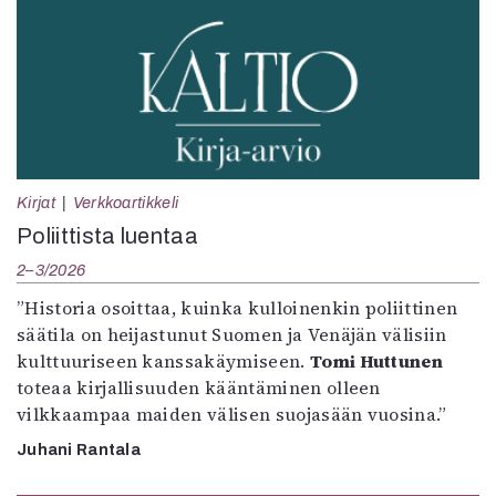
Kirjat
Verkkoartikkeli
Poliittista luentaa
2–3/2026
”Historia osoittaa, kuinka kulloinenkin poliittinen
säätila on heijastunut Suomen ja Venäjän välisiin
kulttuuriseen kanssakäymiseen.
Tomi Huttunen
toteaa kirjallisuuden kääntäminen olleen
vilkkaampaa maiden välisen suojasään vuosina.”
Juhani Rantala