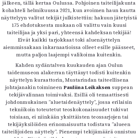
Kirjat
jälkeen, tällä kertaa Oulussa. Pohjoinen taiteilijakunta
In English
kohahteli helmikuussa 2021, kun avoimen haun kautta
Esitystaide
näyttelyyn valitut tekijät julkistettiin: hakuun jätetyistä
Arkisto
175 ehdotuksesta mukaan oli valittu vain kuusi
taiteilijaa ja yksi pari, yhteensä kahdeksan tekijää!
Eivät kaikki tarjokkaat toki aluenäyttelyn
Lehdet
aiemmissakaan inkarnaatioissa olleet esille päässeet,
4/2026
mutta paljon laajempi valikoima kuitenkin.
2–3/2026
Kahden sydäntalven kuukauden ajan Oulun
1/2026
taidemuseon alakerran täyttänyt todisti kuitenkin
6/2025
näyttelyn kuraattorin, Mustarindan taiteellisena
5/2025 saame
johtajanakin toimineen
Pauliina Leikaksen
suppean
5/2025
tekijävalinnan toimivaksi. Esillä oli temaattisesti
Lehtiarkisto
johdonmukainen ”aluetaidenäyttely”, jossa erilaisin
tekniikoin toteutetut teoskokonaisuudet tukivat
Info
toisiaan, ei niinkään yksittäisten teossarjojen tai
Tilaus ja irtonumerot
tekijäyksilöiden erinomaisuutta todistava ”alueen
Yhteistyössä
taiteilijoiden näyttely”. Pienempi tekijämäärä onnistuu
Toimitus