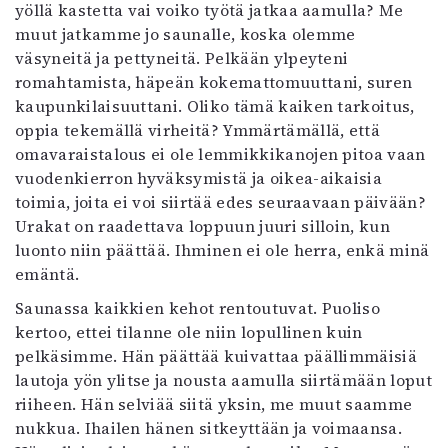
yöllä kastetta vai voiko työtä jatkaa aamulla? Me
muut jatkamme jo saunalle, koska olemme
väsyneitä ja pettyneitä. Pelkään ylpeyteni
romahtamista, häpeän kokemattomuuttani, suren
kaupunkilaisuuttani. Oliko tämä kaiken tarkoitus,
oppia tekemällä virheitä? Ymmärtämällä, että
omavaraistalous ei ole lemmikkikanojen pitoa vaan
vuodenkierron hyväksymistä ja oikea-aikaisia
toimia, joita ei voi siirtää edes seuraavaan päivään?
Urakat on raadettava loppuun juuri silloin, kun
luonto niin päättää. Ihminen ei ole herra, enkä minä
emäntä.
Saunassa kaikkien kehot rentoutuvat. Puoliso
kertoo, ettei tilanne ole niin lopullinen kuin
pelkäsimme. Hän päättää kuivattaa päällimmäisiä
lautoja yön ylitse ja nousta aamulla siirtämään loput
riiheen. Hän selviää siitä yksin, me muut saamme
nukkua. Ihailen hänen sitkeyttään ja voimaansa.