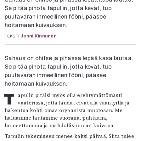
Kirjat
Se pitää pinota tapuliin, jotta kevät, tuo
In English
puutavaran ihmeellinen fööni, pääsee
Esitystaide
Arkisto
hoitamaan kuivauksen.
Jenni Kinnunen
TEKSTI
Lehdet
4/2026
Sahaus on ohitse ja pihassa lepää kasa lautaa.
2–3/2026
Se pitää pinota tapuliin, jotta kevät, tuo
1/2026
6/2025
puutavaran ihmeellinen fööni, pääsee
5/2025 saame
hoitamaan kuivauksen.
5/2025
Tapulin pitäisi myös olla erehtymättömästi
Lehtiarkisto
vaaterissa, jotta laudat eivät ala vääntyillä ja
hakeutua kohti omaa orgaanista muotoaan. Me
Info
haluamme lautamme suorana, puhtaana,
Tilaus ja irtonumerot
homeettomana ja mahdollisimman kuivana.
Yhteistyössä
Tapulin tekemiseen menee kaksi päivää. Siitä tulee
Toimitus