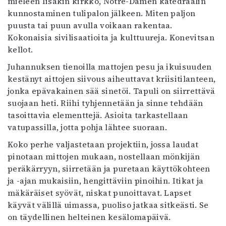
mieleen Iisakin kirkko, Notre-Damen katedraalin
kunnostaminen tulipalon jälkeen. Miten paljon
puusta tai puun avulla voikaan rakentaa.
Kokonaisia sivilisaatioita ja kulttuureja. Konevitsan
kellot.
Juhannuksen tienoilla mattojen pesu ja ikuisuuden
kestänyt aittojen siivous aiheuttavat kriisitilanteen,
jonka epävakainen sää sinetöi. Tapuli on siirrettävä
suojaan heti. Riihi tyhjennetään ja sinne tehdään
tasoittavia elementtejä. Asioita tarkastellaan
vatupassilla, jotta pohja lähtee suoraan.
Koko perhe valjastetaan projektiin, jossa laudat
pinotaan mittojen mukaan, nostellaan mönkijän
peräkärryyn, siirretään ja puretaan käyttökohteen
ja -ajan mukaisiin, hengittäviin pinoihin. Itikat ja
mäkäräiset syövät, niskat punoittavat. Lapset
käyvät välillä uimassa, puoliso jatkaa sitkeästi. Se
on täydellinen helteinen kesälomapäivä.