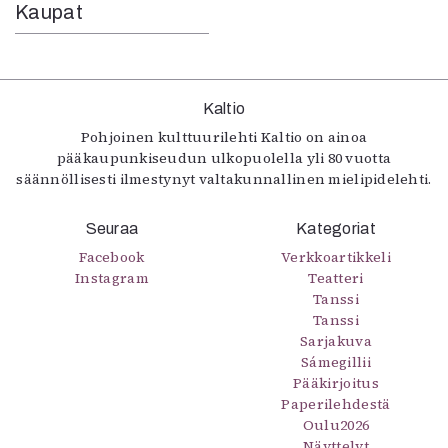
Kaupat
Kaltio
Pohjoinen kulttuurilehti Kaltio on ainoa
pääkaupunkiseudun ulkopuolella yli 80 vuotta
säännöllisesti ilmestynyt valtakunnallinen mielipidelehti.
Seuraa
Kategoriat
Facebook
Verkkoartikkeli
Instagram
Teatteri
Tanssi
Tanssi
Sarjakuva
Sámegillii
Pääkirjoitus
Paperilehdestä
Oulu2026
Näyttelyt