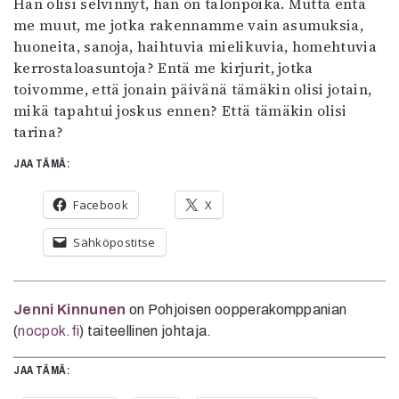
Hän olisi selvinnyt, hän on talonpoika. Mutta entä
me muut, me jotka rakennamme vain asumuksia,
huoneita, sanoja, haihtuvia mielikuvia, homehtuvia
kerrostaloasuntoja? Entä me kirjurit, jotka
toivomme, että jonain päivänä tämäkin olisi jotain,
mikä tapahtui joskus ennen? Että tämäkin olisi
tarina?
JAA TÄMÄ:
Facebook
X
Sähköpostitse
Jenni Kinnunen
on Pohjoisen oopperakomppanian
(
nocpok.fi
) taiteellinen johtaja.
JAA TÄMÄ: