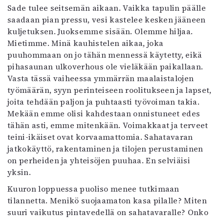
Sade tulee seitsemän aikaan. Vaikka tapulin päälle
saadaan pian pressu, vesi kastelee kesken jääneen
kuljetuksen. Juoksemme sisään. Olemme hiljaa.
Mietimme. Minä kauhistelen aikaa, joka
puuhommaan on jo tähän mennessä käytetty, eikä
pihasaunan ulkoverhous ole vieläkään paikallaan.
Vasta tässä vaiheessa ymmärrän maalaistalojen
työmäärän, syyn perinteiseen roolitukseen ja lapset,
joita tehdään paljon ja puhtaasti työvoiman takia.
Mekään emme olisi kahdestaan onnistuneet edes
tähän asti, emme mitenkään. Voimakkaat ja terveet
teini-ikäiset ovat korvaamattomia. Sahatavaran
jatkokäyttö, rakentaminen ja tilojen perustaminen
on perheiden ja yhteisöjen puuhaa. En selviäisi
yksin.
Kuuron loppuessa puoliso menee tutkimaan
tilannetta. Menikö suojaamaton kasa pilalle? Miten
suuri vaikutus pintavedellä on sahatavaralle? Onko