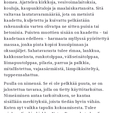
komea. Ajattelen kirkkoja, vesivoimalaitoksia,
Mediatiedot
kouluja, kaupunkitaloja ja maalaiskartanoita. Sitä
Kaltio ry
valtavaa lautatavaramäärää, jota on metsistä
kaadettu, kuljetettu ja kuivattu pelkästään
rakennuksia varten olivatpa ne sitten puisia tai
betonisia. Puisten muottien sisään on kaadettu – tai
kaadetaan edelleen – harmaata myllyssä pyöritettyä
massaa, jonka pinta kopioi kuusipinnan ja
oksanjäljet. Sahatavarasta tulee rimaa, lankkua,
kakkosnelosta, runkotolppaa, väliseinätolppaa,
liimapuutolppaa, pilaria, parrua ja palkkia,
mitallistettua, vajaasärmäistä, lämpökäsiteltyä,
tuppeensahattua.
Puulla on nimensä. Se ei ole pelkkää puuta, se on
jalostettua tavaraa, jolla on tietty käyttötarkoitus.
Nimeäminen antaa tarkoituksen, se kantaa
sisällään merkityksiä, joista tiedän hyvin vähän.
Kuten nyt vaikka tapulin kokoamisesta. Tulee