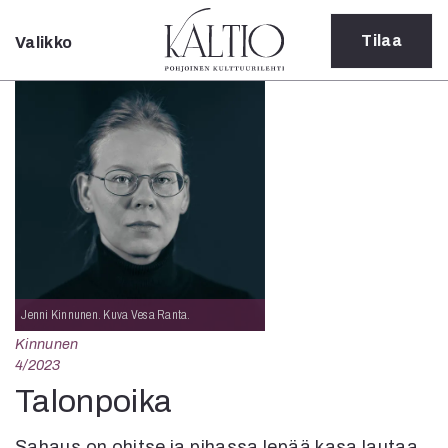
Tilaa
Valikko
Sulje
Kategoriat
Verkkoartikkeli
Teatteri
Tanssi
Tanssi
Sarjakuva
Sámegillii
Pääkirjoitus
Paperilehdestä
Jenni Kinnunen. Kuva Vesa Ranta.
Oulu2026
Kinnunen
Näyttelyt
4/2023
Musiikki
Talonpoika
Levyt
Kuvataide
Sahaus on ohitse ja pihassa lepää kasa lautaa.