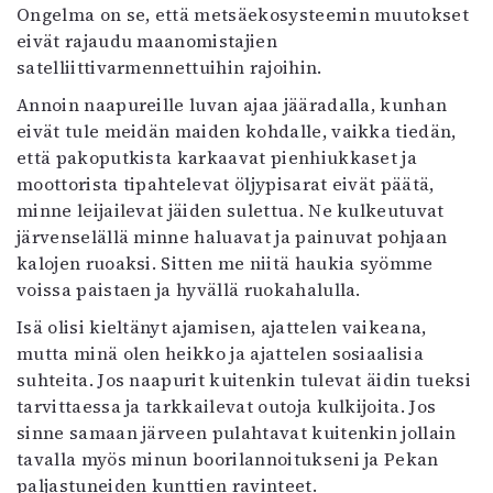
Ongelma on se, että metsäekosysteemin muutokset
eivät rajaudu maanomistajien
satelliittivarmennettuihin rajoihin.
Annoin naapureille luvan ajaa jääradalla, kunhan
eivät tule meidän maiden kohdalle, vaikka tiedän,
että pakoputkista karkaavat pienhiukkaset ja
moottorista tipahtelevat öljypisarat eivät päätä,
minne leijailevat jäiden sulettua. Ne kulkeutuvat
järvenselällä minne haluavat ja painuvat pohjaan
kalojen ruoaksi. Sitten me niitä haukia syömme
voissa paistaen ja hyvällä ruokahalulla.
Isä olisi kieltänyt ajamisen, ajattelen vaikeana,
mutta minä olen heikko ja ajattelen sosiaalisia
suhteita. Jos naapurit kuitenkin tulevat äidin tueksi
tarvittaessa ja tarkkailevat outoja kulkijoita. Jos
sinne samaan järveen pulahtavat kuitenkin jollain
tavalla myös minun boorilannoitukseni ja Pekan
paljastuneiden kunttien ravinteet.