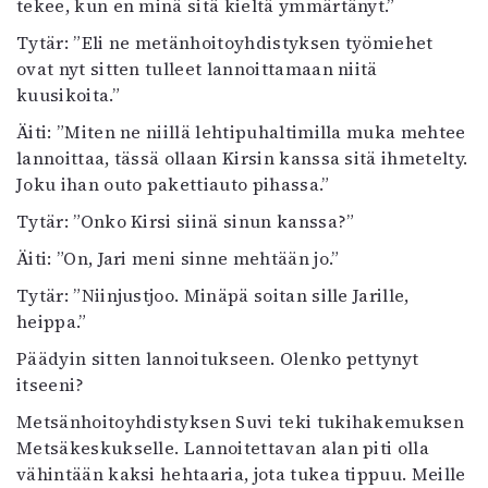
tekee, kun en minä sitä kieltä ymmärtänyt.”
Mediatiedot
Tytär: ”Eli ne metänhoitoyhdistyksen työmiehet
Kaltio ry
ovat nyt sitten tulleet lannoittamaan niitä
kuusikoita.”
Äiti: ”Miten ne niillä lehtipuhaltimilla muka mehtee
lannoittaa, tässä ollaan Kirsin kanssa sitä ihmetelty.
Joku ihan outo pakettiauto pihassa.”
Tytär: ”Onko Kirsi siinä sinun kanssa?”
Äiti: ”On, Jari meni sinne mehtään jo.”
Tytär: ”Niinjustjoo. Minäpä soitan sille Jarille,
heippa.”
Päädyin sitten lannoitukseen. Olenko pettynyt
itseeni?
Metsänhoitoyhdistyksen Suvi teki tukihakemuksen
Metsäkeskukselle. Lannoitettavan alan piti olla
vähintään kaksi hehtaaria, jota tukea tippuu. Meille