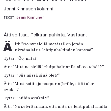
Kirjat
In English
Jenni Kinnusen kolumni.
Esitystaide
Jenni Kinnunen
TEKSTI
Arkisto
Lehdet
Äiti soittaa. Pelkään pahinta. Vastaan.
4/2026
Äiti: ”No nyt siellä metässä on jotain
2–3/2026
ukrainalaisia lehtipuhaltimien kanssa!”
1/2026
Tytär: ”Öö, mitä?”
6/2025
5/2025 saame
Äiti: ”Mitä ne siellä lehtipuhaltimilla aikoo tehdä?”
5/2025
Tytär: ”Siis missä sinä olet?”
Lehtiarkisto
Äiti: ”Minä soitin jo naapurin Jarille, että tulee
avuksi.”
Info
Tytär: ”Mihin avuksi?!”
Tilaus ja irtonumerot
Yhteistyössä
Äiti: ”No selvittämään, että mitä ne lehtipuhaltimilla
Toimitus