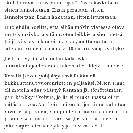
”kulttuurivaikutus-muuttujaa”. Ensin kasketaan,
sitten lannoitetaan. Ensin perataan, sitten
lannoitetaan. Ensin hakataan, sitten istutetaan.
Huolehdin Suvilta, että eihän mökin vieressä oleva
rantakuusikko ja sitä myöten leikki- ja sienimetsä
tai järvi saastu lannoituksesta, mutta rantaan
jätetään kuulemma aina 5–10 metrin suojavyöhyke.
Jostain syystä sitä on hankala uskoa,
aliurakoitsijoiden raakkukeissit välkkyvät mielessä.
Kesällä järven pohjoispäässä Pekka oli
hakkauttanut vuorenrinteen paljaaksi. Miten sinne
oli motolla edes päästy? Rantaan jäi törröttämään
pari känkkyräkoivua, joilla ei puukaupassa ollut
mitään arvoa. Aprikoin, miten paljon rinne valuttaa
ravinteita järveen, kun puiden juurakoita ei enää ole
pitämässä eroosiota kurissa. Jos vaikka tuleekin
joku supersateinen syksy ja tulviva kevät.