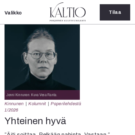
Tilaa
Valikko
Sulje
Kategoriat
Verkkoartikkeli
Teatteri
Tanssi
Tanssi
Sarjakuva
Sámegillii
Pääkirjoitus
Paperilehdestä
Jenni Kinnunen. Kuva Vesa Ranta.
Oulu2026
Kinnunen
Kolumnit
Paperilehdestä
Näyttelyt
1/2026
Musiikki
Yhteinen hyvä
Levyt
Kuvataide
”Äiti soittaa. Pelkään pahinta. Vastaan.”