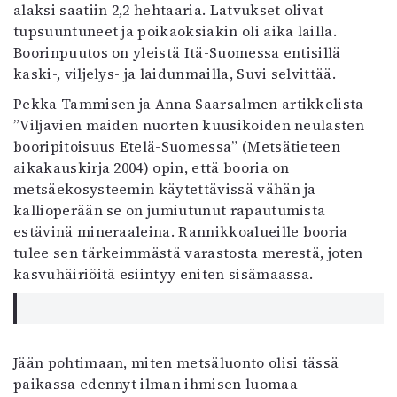
alaksi saatiin 2,2 hehtaaria. Latvukset olivat
tupsuuntuneet ja poikaoksiakin oli aika lailla.
Boorinpuutos on yleistä Itä-Suomessa entisillä
kaski-, viljelys- ja laidunmailla, Suvi selvittää.
Pekka Tammisen ja Anna Saarsalmen artikkelista
”Viljavien maiden nuorten kuusikoiden neulasten
booripitoisuus Etelä-Suomessa” (Metsätieteen
aikakauskirja 2004) opin, että booria on
metsäekosysteemin käytettävissä vähän ja
kallioperään se on jumiutunut rapautumista
estävinä mineraaleina. Rannikkoalueille booria
tulee sen tärkeimmästä varastosta merestä, joten
kasvuhäiriöitä esiintyy eniten sisämaassa.
Jään pohtimaan, miten metsäluonto olisi tässä
paikassa edennyt ilman ihmisen luomaa