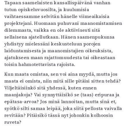
Tapaan saamelaisten kansallispäivänä vanhan
tutun opiskeluvuosilta, ja kuulumisia
vaihtaessamme selvitän hänelle viimeaikaisia
projektejani. Huomaan puhuvani maanomistamisen
dilemmasta, vaikka en ole aktiivisesti sitä
sellaisena ajatellutkaan. Hänen saamenpukunsa
yhdistyy mielessäni keskusteluun porojen
laiduntamisesta ja maanomistajien oikeuksista,
ajatukseen maan rajattomuudesta tai oikeastaan
toisin hahmotettavista rajoista.
Kun maata omistaa, sen voi aina myydä, mutta jos
maata ei omista, niin mitä sille pitäisi sitten tehdä?
Viljeltäisiinkö sitä yhdessä, kuten ennen
maanjakoja? Vai synnyttäisikö se (taas) eripuraa ja
epätasa-arvoa? Jos minä lannoitan, mutta sinä et,
syötkö silti samaa leipää, joka siitä pellosta vaivalla
revitään? Pitäisikö tässä nyt johonkin kolhoosin
ruveta?