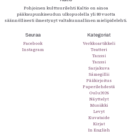
Pohjoinen kulttuurilehti Kaltio on ainoa
pääkaupunkiseudun ulkopuolella yli 80 vuotta
säännöllisesti ilmestynyt valtakunnallinen mielipidelehti.
Seuraa
Kategoriat
Facebook
Verkkoartikkeli
Instagram
Teatteri
Tanssi
Tanssi
Sarjakuva
Sámegillii
Pääkirjoitus
Paperilehdestä
Oulu2026
Näyttelyt
Musiikki
Levyt
Kuvataide
Kirjat
In English