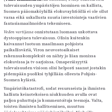
tulevaisuuden ympäristöjen luominen on kallista,
Suomen pääomaköyhillä elokuvayhtiöillä ei ole ollut
varaa eikä uskallusta suuria investointeja vaativien
fantasiamaailmoiden tekemiseen.
Veden vartijassa
onnistutaan luomaan uskottava
dystooppinen tulevaisuus. Olisin kuitenkin
kaivannut luotuun maailmaan pohjoista
paikallisväriä, Viron neuvostoaikaiset
rakennuskompleksit on nähty jo liian monissa
elokuvissa ja tv-sarjoissa. Omaperäisyyttä
tulevaisuuden visioon olisi helposti saanut jostakin
pidempään puoliksi tyhjillään olleesta Pohjois-
Suomen kylästä.
Ympäristökatastrofi, sodat resursseista ja ihmisten
hallinta keinotekoisen niukkuuden avulla ovat
paljon puhuttuja ja kommentoituja teemoja. Valta,
toisten ihmisten hallitseminen, muuttuu