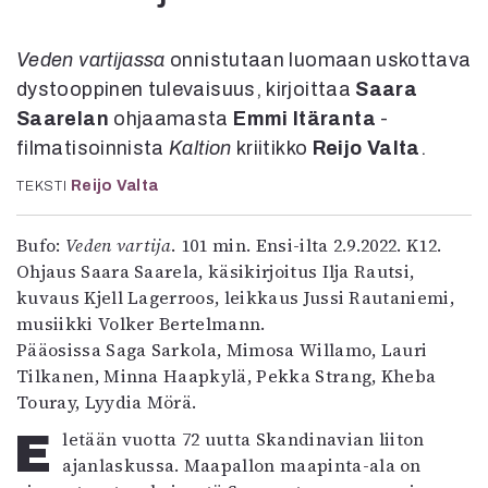
Kirjat
In English
Esitystaide
Veden vartijassa
onnistutaan luomaan uskottava
Arkisto
dystooppinen tulevaisuus, kirjoittaa
Saara
Saarelan
ohjaamasta
Emmi Itäranta
-
Lehdet
filmatisoinnista
Kaltion
kriitikko
Reijo Valta
.
4/2026
Reijo Valta
TEKSTI
2–3/2026
1/2026
Bufo:
Veden vartija
. 101 min. Ensi-ilta 2.9.2022. K12.
6/2025
Ohjaus Saara Saarela, käsikirjoitus Ilja Rautsi,
5/2025 saame
kuvaus Kjell Lagerroos, leikkaus Jussi Rautaniemi,
5/2025
musiikki Volker Bertelmann.
Lehtiarkisto
Pääosissa Saga Sarkola, Mimosa Willamo, Lauri
Tilkanen, Minna Haapkylä, Pekka Strang, Kheba
Info
Touray, Lyydia Mörä.
Tilaus ja irtonumerot
Eletään vuotta 72 uutta Skandinavian liiton
Yhteistyössä
ajanlaskussa. Maapallon maapinta-ala on
Toimitus