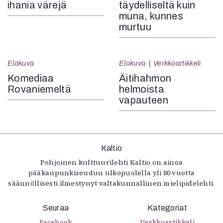
ihania värejä
täydelliseltä kuin
muna, kunnes
murtuu
Elokuva
Elokuva
Verkkoartikkeli
Komediaa
Äitihahmon
Rovaniemeltä
helmoista
vapauteen
Kaltio
Pohjoinen kulttuurilehti Kaltio on ainoa
pääkaupunkiseudun ulkopuolella yli 80 vuotta
säännöllisesti ilmestynyt valtakunnallinen mielipidelehti.
Seuraa
Kategoriat
Facebook
Verkkoartikkeli