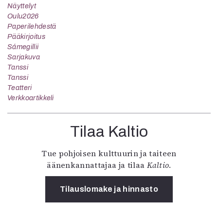
Näyttelyt
Oulu2026
Paperilehdestä
Pääkirjoitus
Sámegillii
Sarjakuva
Tanssi
Tanssi
Teatteri
Verkkoartikkeli
Tilaa Kaltio
Tue pohjoisen kulttuurin ja taiteen
äänenkannattajaa ja tilaa
Kaltio
.
Tilauslomake ja hinnasto