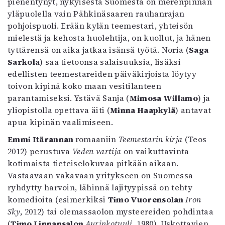
pienentynyt, nykyisestä Suomesta on merenpinnan
Mediatiedot
yläpuolella vain Pähkinäsaaren rauhanrajan
Kaltio ry
pohjoispuoli. Erään kylän teemestari, yhteisön
mielestä ja kehosta huolehtija, on kuollut, ja hänen
tyttärensä on aika jatkaa isänsä työtä. Noria (
Saga
Sarkola
) saa tietoonsa salaisuuksia, lisäksi
edellisten teemestareiden päiväkirjoista löytyy
toivon kipinä koko maan vesitilanteen
parantamiseksi. Ystävä Sanja (
Mimosa Willamo
) ja
yliopistolla opettava äiti (
Minna Haapkylä
) antavat
apua kipinän vaalimiseen.
Emmi Itärannan
romaaniin
Teemestarin kirja
(Teos
2012) perustuva
Veden vartija
on vaikuttavinta
kotimaista tieteiselokuvaa pitkään aikaan.
Vastaavaan vakavaan yritykseen on Suomessa
ryhdytty harvoin, lähinnä lajityypissä on tehty
komedioita (esimerkiksi
Timo Vuorensolan
Iron
Sky
, 2012) tai olemassaolon mysteereiden pohdintaa
(
Timo Linnansalon
Aurinkotuuli
, 1980). Uskottavien