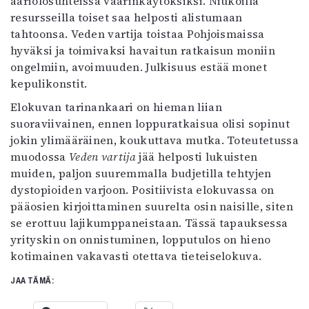
ääriolosuhteissa väärinkäytöksiksi. Niukoilla
resursseilla toiset saa helposti alistumaan
tahtoonsa. Veden vartija toistaa Pohjoismaissa
hyväksi ja toimivaksi havaitun ratkaisun moniin
ongelmiin, avoimuuden. Julkisuus estää monet
kepulikonstit.
Elokuvan tarinankaari on hieman liian
suoraviivainen, ennen loppuratkaisua olisi sopinut
jokin ylimääräinen, koukuttava mutka. Toteutetussa
muodossa
Veden vartija
jää helposti lukuisten
muiden, paljon suuremmalla budjetilla tehtyjen
dystopioiden varjoon. Positiivista elokuvassa on
pääosien kirjoittaminen suurelta osin naisille, siten
se erottuu lajikumppaneistaan. Tässä tapauksessa
yrityskin on onnistuminen, lopputulos on hieno
kotimainen vakavasti otettava tieteiselokuva.
JAA TÄMÄ: