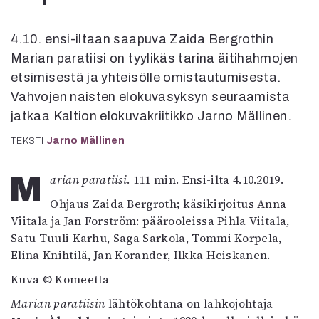
Kirjat
In English
Esitystaide
4.10. ensi-iltaan saapuva Zaida Bergrothin
Arkisto
Marian paratiisi on tyylikäs tarina äitihahmojen
etsimisestä ja yhteisölle omistautumisesta.
Lehdet
Vahvojen naisten elokuvasyksyn seuraamista
jatkaa Kaltion elokuvakriitikko Jarno Mällinen.
4/2026
2–3/2026
Jarno Mällinen
TEKSTI
1/2026
6/2025
Marian paratiisi
. 111 min. Ensi-ilta 4.10.2019.
5/2025 saame
5/2025
Ohjaus Zaida Bergroth; käsikirjoitus Anna
Lehtiarkisto
Viitala ja Jan Forström: päärooleissa Pihla Viitala,
Satu Tuuli Karhu, Saga Sarkola, Tommi Korpela,
Elina Knihtilä, Jan Korander, Ilkka Heiskanen.
Info
Kuva © Komeetta
Tilaus ja irtonumerot
Yhteistyössä
Marian paratiisin
lähtökohtana on lahkojohtaja
Toimitus