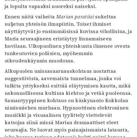
ja lopulta vapaaksi nuoreksi naiseksi.
Ennen näitä vaiheita
Marian paratiisi
sukeltaa
suljetun yhteisön ilmapiiriin. Toiset ihmiset
näyttäytyvät jo ensimmäisissä kuvissa vihollisina, ja
Maria seuraajineen eristäytyy linnamaiseen
huvilaan. Ulkopuolinen yhteiskunta ilmenee ovesta
tunkeutuvien poliisien, myöhemmin
oikeudenkäynnin muodossa.
Alkupuolen unissasaarnauskohtaus nostattaa
suggestiivista, aavemaista tunnelmaa, jonka voi
tulkita yritykseksi esittää eläytymisen kautta, mikä
uskonnollisessa kultissa kiehtoo ja vetää puoleensa.
Samantyyppinen kohtaus on käskynanto Kokkolan
nimismiehen murhaan. Hypnoottinen elektroninen
musiikki ja visuaalinen tyylittely viettelevät
katsojaa siinä missä Marian dramaattiset eleet
seuraajia. Ne luovat myös painajaismaista latausta,