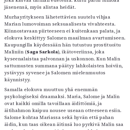
joka kasvaa tarinan edetessä: kultti paitsi lumoaa
jäsenensä, myös alistaa heidät.
Murhayritykseen lähetettävien suutelu vihjaa
Marian lumovoiman seksuaalisesta vivahteesta.
Kiinnostavaan piirteeseen ei kuitenkaan palata, ja
elokuva keskittyy Salomen maailman avartumiseen.
Kaupungilla käydessään hän tutustuu prostituoitu
Maliniin (
Saga Sarkola
), ikätoveriinsa, joka
kyseenalaistaa palvonnan ja uskonnon. Kun Malin
sattumusten summana päätyy lahkolaisten hoiviin,
ystävyys syvenee ja Salomen mielenmuutos
käynnistyy.
Samalla elokuva muuttuu yhä enemmän
psykologiseksi draamaksi. Maria, Salome ja Malin
ovat kaikki omilla tavoillaan äidittömiä, ja
äitihahmon kaipuu nousee useaan otteeseen esiin.
Salome kohtaa Mariassa sekä hyvän että pahan
äidin, kun taas oikean äitinsä luo pyrkivä Malin saa