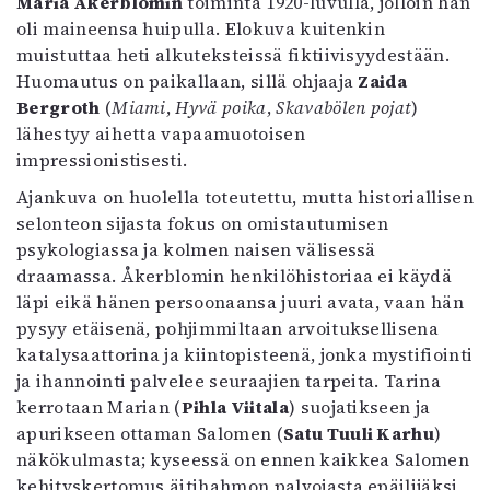
Maria Åkerblomin
toiminta 1920-luvulla, jolloin hän
Mediatiedot
oli maineensa huipulla. Elokuva kuitenkin
Kaltio ry
muistuttaa heti alkuteksteissä fiktiivisyydestään.
Huomautus on paikallaan, sillä ohjaaja
Zaida
Bergroth
(
Miami
,
Hyvä poika
,
Skavabölen pojat
)
lähestyy aihetta vapaamuotoisen
impressionistisesti.
Ajankuva on huolella toteutettu, mutta historiallisen
selonteon sijasta fokus on omistautumisen
psykologiassa ja kolmen naisen välisessä
draamassa. Åkerblomin henkilöhistoriaa ei käydä
läpi eikä hänen persoonaansa juuri avata, vaan hän
pysyy etäisenä, pohjimmiltaan arvoituksellisena
katalysaattorina ja kiintopisteenä, jonka mystifiointi
ja ihannointi palvelee seuraajien tarpeita. Tarina
kerrotaan Marian (
Pihla Viitala
) suojatikseen ja
apurikseen ottaman Salomen (
Satu Tuuli Karhu
)
näkökulmasta; kyseessä on ennen kaikkea Salomen
kehityskertomus äitihahmon palvojasta epäilijäksi