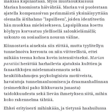
maksaa kapinastaan. Myös mustasukkaisuus
Marian huomiosta häivähtää. Marian voi puolestaan
ajatella kompensoivan perimmäistä yksinäisyyttään
olemalla äitihahmo ”lapsilleen”, joiden identiteetin
hän muokkaa mieleisekseen. Lapsipiikana koettu
köyhyys korvautuu ylellisellä salonkielämällä;
uskonto on sosiaalisen nousun väline.
Kiinnostavia aineksia siis riittää, mutta tyylitellyn
tunnelmoiva kerronta on niin viitteellistä, ettei
mikään teema kohoa kovin intensiiviseksi.
Marian
paratiisi
herättää harhailevia ajatuksia kulttien ja
fanaatikkojen mielenmaisemasta sekä
henkilöhahmojen psykologisista motiiveista,
havaintoja tunnelmanluomisen ja draamanhallinnan
(esimerkiksi pako liikkuvasta junasta)
taidokkuudesta sekä lievän ihmetyksen siitä, mihin
koko rakennelma tähtää.
Ehkei erityisesti mihinkään, ja tietyssä haahuilussa