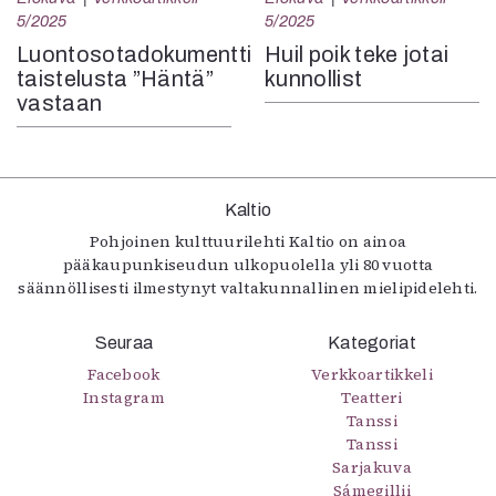
5/2025
5/2025
Luontosotadokumentti
Huil poik teke jotai
taistelusta ”Häntä”
kunnollist
vastaan
Kaltio
Pohjoinen kulttuurilehti Kaltio on ainoa
pääkaupunkiseudun ulkopuolella yli 80 vuotta
säännöllisesti ilmestynyt valtakunnallinen mielipidelehti.
Seuraa
Kategoriat
Facebook
Verkkoartikkeli
Instagram
Teatteri
Tanssi
Tanssi
Sarjakuva
Sámegillii