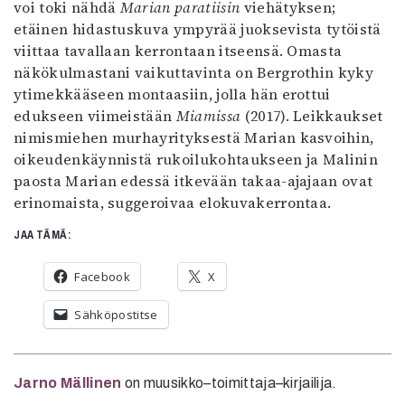
voi toki nähdä
Marian paratiisin
viehätyksen;
etäinen hidastuskuva ympyrää juoksevista tytöistä
viittaa tavallaan kerrontaan itseensä. Omasta
näkökulmastani vaikuttavinta on Bergrothin kyky
ytimekkääseen montaasiin, jolla hän erottui
edukseen viimeistään
Miamissa
(2017). Leikkaukset
nimismiehen murhayrityksestä Marian kasvoihin,
oikeudenkäynnistä rukoilukohtaukseen ja Malinin
paosta Marian edessä itkevään takaa-ajajaan ovat
erinomaista, suggeroivaa elokuvakerrontaa.
JAA TÄMÄ:
Facebook
X
Sähköpostitse
Jarno Mällinen
on muusikko–toimittaja–kirjailija.