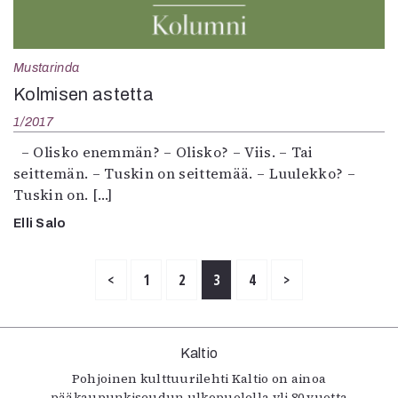
Mustarinda
Kolmisen astetta
1/2017
– Olisko enemmän? – Olisko? – Viis. – Tai
seittemän. – Tuskin on seittemää. – Luulekko? –
Tuskin on. […]
Elli Salo
<
1
2
3
4
>
Kaltio
Pohjoinen kulttuurilehti Kaltio on ainoa
pääkaupunkiseudun ulkopuolella yli 80 vuotta