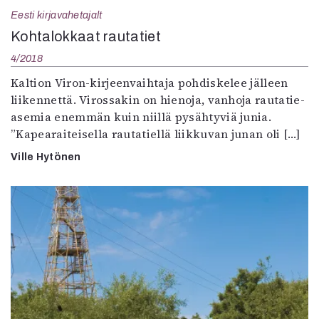
Eesti kirjavahetajalt
Kohtalokkaat rautatiet
4/2018
Kaltion Viron-kirjeenvaihtaja pohdiskelee jälleen
liikennettä. Virossakin on hienoja, vanhoja rauta­tie­
asemia enemmän kuin niillä pysähtyviä junia.
”Kapearaiteisella rautatiellä liikkuvan junan oli […]
Ville Hytönen