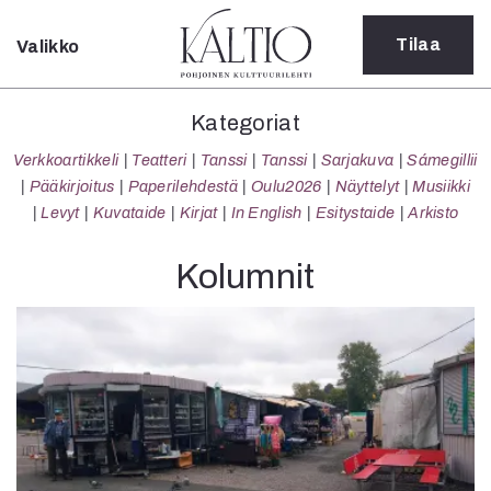
Tilaa
Valikko
Sulje
Kategoriat
Kategoriat
Verkkoartikkeli
Verkkoartikkeli
Teatteri
Tanssi
Tanssi
Sarjakuva
Sámegillii
Teatteri
Pääkirjoitus
Paperilehdestä
Oulu2026
Näyttelyt
Musiikki
Tanssi
Levyt
Kuvataide
Kirjat
In English
Esitystaide
Arkisto
Tanssi
Sarjakuva
Kolumnit
Sámegillii
Pääkirjoitus
Paperilehdestä
Oulu2026
Näyttelyt
Musiikki
Levyt
Kuvataide