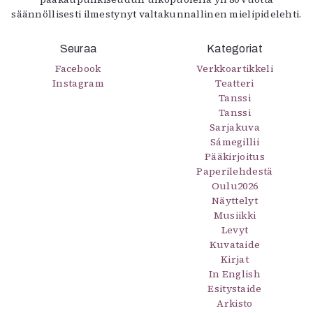
säännöllisesti ilmestynyt valtakunnallinen mielipidelehti.
Seuraa
Kategoriat
Facebook
Verkkoartikkeli
Instagram
Teatteri
Tanssi
Tanssi
Sarjakuva
Sámegillii
Pääkirjoitus
Paperilehdestä
Oulu2026
Näyttelyt
Musiikki
Levyt
Kuvataide
Kirjat
In English
Esitystaide
Arkisto