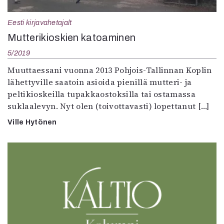
Kirjat
In English
Eesti kirjavahetajalt
Esitystaide
Mutteri­kioskien katoaminen
Arkisto
5/2019
Lehdet
Muuttaessani vuonna 2013 Pohjois-Tallinnan Koplin
lähettyville saatoin asioida pienillä mutteri- ja
4/2026
peltikioskeilla tupakkaostoksilla tai ostamassa
2–3/2026
suklaalevyn. Nyt olen (toivottavasti) lopettanut […]
1/2026
6/2025
Ville Hytönen
5/2025 saame
5/2025
Lehtiarkisto
Info
Tilaus ja irtonumerot
Yhteistyössä
Toimitus