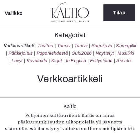
Tilaa
Valikko
Sulje
Kategoriat
Kategoriat
Verkkoartikkeli
Verkkoartikkeli
Teatteri
Tanssi
Tanssi
Sarjakuva
Sámegillii
Teatteri
Pääkirjoitus
Paperilehdestä
Oulu2026
Näyttelyt
Musiikki
Tanssi
Levyt
Kuvataide
Kirjat
In English
Esitystaide
Arkisto
Tanssi
Sarjakuva
Verkkoartikkeli
Sámegillii
Pääkirjoitus
Paperilehdestä
Oulu2026
Kaltio
Näyttelyt
Pohjoinen kulttuurilehti Kaltio on ainoa
Musiikki
pääkaupunkiseudun ulkopuolella yli 80 vuotta
Levyt
säännöllisesti ilmestynyt valtakunnallinen mielipidelehti.
Kuvataide