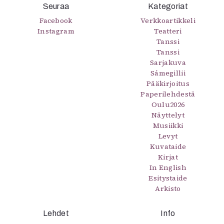
Kirjat
Seuraa
Kategoriat
In English
Facebook
Verkkoartikkeli
Esitystaide
Instagram
Teatteri
Arkisto
Tanssi
Tanssi
Sarjakuva
Lehdet
Sámegillii
4/2026
Pääkirjoitus
Paperilehdestä
2–3/2026
Oulu2026
1/2026
Näyttelyt
6/2025
Musiikki
5/2025 saame
Levyt
5/2025
Kuvataide
Lehtiarkisto
Kirjat
In English
Esitystaide
Info
Arkisto
Tilaus ja irtonumerot
Yhteistyössä
Lehdet
Info
Toimitus