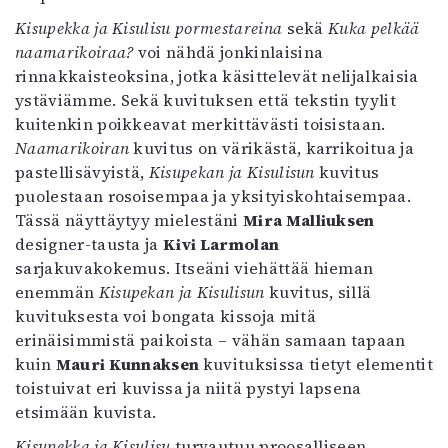
Kisupekka ja Kisulisu pormestareina
sekä
Kuka pelkää
naamarikoiraa?
voi nähdä jonkinlaisina
rinnakkaisteoksina, jotka käsittelevät nelijalkaisia
ystäviämme. Sekä kuvituksen että tekstin tyylit
kuitenkin poikkeavat merkittävästi toisistaan.
Naamarikoiran
kuvitus on värikästä, karrikoitua ja
pastellisävyistä,
Kisupekan ja Kisulisun
kuvitus
puolestaan rosoisempaa ja yksityiskohtaisempaa.
Tässä näyttäytyy mielestäni
Mira Malliuksen
designer-tausta ja
Kivi Larmolan
sarjakuvakokemus. Itseäni viehättää hieman
enemmän
Kisupekan ja Kisulisun
kuvitus, sillä
kuvituksesta voi bongata kissoja mitä
erinäisimmistä paikoista – vähän samaan tapaan
kuin
Mauri Kunnaksen
kuvituksissa tietyt elementit
toistuivat eri kuvissa ja niitä pystyi lapsena
etsimään kuvista.
Kisupekka ja Kisulisu
turvautuu proosalliseen