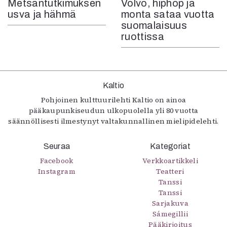
Metsäntutkimuksen
Volvo, hiphop ja
usva ja hähmä
monta sataa vuotta
suomalaisuus
ruottissa
Kaltio
Pohjoinen kulttuurilehti Kaltio on ainoa
pääkaupunkiseudun ulkopuolella yli 80 vuotta
säännöllisesti ilmestynyt valtakunnallinen mielipidelehti.
Seuraa
Kategoriat
Facebook
Verkkoartikkeli
Instagram
Teatteri
Tanssi
Tanssi
Sarjakuva
Sámegillii
Pääkirjoitus