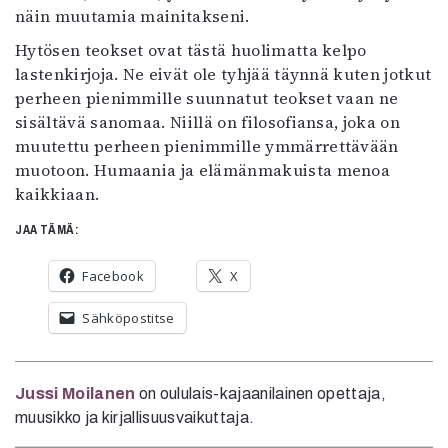
näin muutamia mainitakseni.
Hytösen teokset ovat tästä huolimatta kelpo
lastenkirjoja. Ne eivät ole tyhjää täynnä kuten jotkut
perheen pienimmille suunnatut teokset vaan ne
sisältävä sanomaa. Niillä on filosofiansa, joka on
muutettu perheen pienimmille ymmärrettävään
muotoon. Humaania ja elämänmakuista menoa
kaikkiaan.
JAA TÄMÄ:
Facebook
X
Sähköpostitse
Jussi Moilanen
on oululais-kajaanilainen opettaja,
muusikko ja kirjallisuusvaikuttaja.