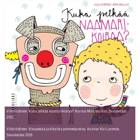
Ville Hytönen: Kuka pelkää naamarikoiraa? Kuvitus Mira Mallius. Savukeidas
2016.
Ville Hytönen: Kisupekka ja Kisulisu pormestareina. Kuvitus Kivi Larmola.
Savukeidas 2016.