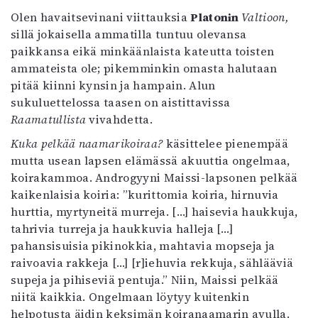
Mediatiedot
Olen havaitsevinani viittauksia
Platonin
Valtioon,
Kaltio ry
sillä jokaisella ammatilla tuntuu olevansa
paikkansa eikä minkäänlaista kateutta toisten
ammateista ole; pikemminkin omasta halutaan
pitää kiinni kynsin ja hampain. Alun
sukuluettelossa taasen on aistittavissa
Raamatullista
vivahdetta.
Kuka pelkää naamarikoiraa?
käsittelee pienempää
mutta usean lapsen elämässä akuuttia ongelmaa,
koirakammoa. Androgyyni Maissi-lapsonen pelkää
kaikenlaisia koiria: ”kurittomia koiria, hirnuvia
hurttia, myrtyneitä murreja. […] haisevia haukkuja,
tahrivia turreja ja haukkuvia halleja […]
pahansisuisia pikinokkia, mahtavia mopseja ja
raivoavia rakkeja […] [r]iehuvia rekkuja, sählääviä
supeja ja pihiseviä pentuja.” Niin, Maissi pelkää
niitä kaikkia. Ongelmaan löytyy kuitenkin
helpotusta äidin keksimän koiranaamarin avulla.