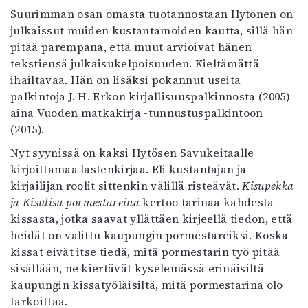
Kirjat
Suurimman osan omasta tuotannostaan Hytönen on
In English
julkaissut muiden kustantamoiden kautta, sillä hän
Esitystaide
pitää parempana, että muut arvioivat hänen
Arkisto
tekstiensä julkaisukelpoisuuden. Kieltämättä
ihailtavaa. Hän on lisäksi pokannut useita
Lehdet
palkintoja J. H. Erkon kirjallisuuspalkinnosta (2005)
aina Vuoden matkakirja -tunnustuspalkintoon
4/2026
(2015).
2–3/2026
1/2026
Nyt syynissä on kaksi Hytösen Savukeitaalle
6/2025
kirjoittamaa lastenkirjaa. Eli kustantajan ja
5/2025 saame
kirjailijan roolit sittenkin välillä risteävät.
Kisupekka
5/2025
ja Kisulisu pormestareina
kertoo tarinaa kahdesta
Lehtiarkisto
kissasta, jotka saavat yllättäen kirjeellä tiedon, että
heidät on valittu kaupungin pormestareiksi. Koska
Info
kissat eivät itse tiedä, mitä pormestarin työ pitää
sisällään, ne kiertävät kyselemässä erinäisiltä
Tilaus ja irtonumerot
kaupungin kissatyöläisiltä, mitä pormestarina olo
Yhteistyössä
tarkoittaa.
Toimitus