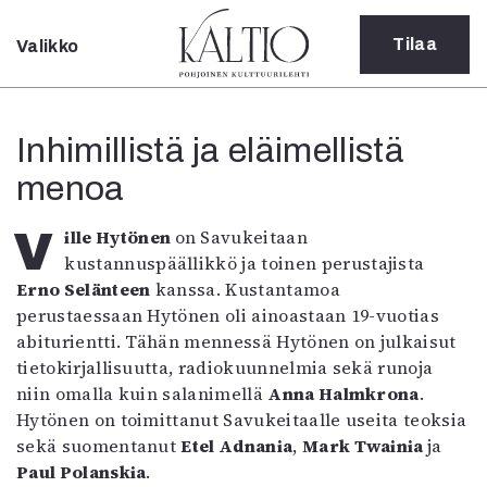
Tilaa
Valikko
Sulje
Kategoriat
Inhimillistä ja eläimellistä
Verkkoartikkeli
menoa
Teatteri
Tanssi
Tanssi
Ville Hytönen
on Savukeitaan
Sarjakuva
kustannuspäällikkö ja toinen perustajista
Sámegillii
Erno Selänteen
kanssa. Kustantamoa
Pääkirjoitus
perustaessaan Hytönen oli ainoastaan 19-vuotias
Paperilehdestä
abiturientti. Tähän mennessä Hytönen on julkaisut
Oulu2026
tietokirjallisuutta, radiokuunnelmia sekä runoja
Näyttelyt
niin omalla kuin salanimellä
Anna Halmkrona
.
Musiikki
Hytönen on toimittanut Savukeitaalle useita teoksia
Levyt
sekä suomentanut
Etel Adnania
,
Mark Twainia
ja
Kuvataide
Paul Polanskia
.