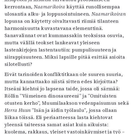
kerrontaan,
Naamarikoira
käyttää runollisempaa
ulosantia alku- ja loppusointuineen.
Naamarikoiran
lopussa on käytetty oivaltavasti riimiä tilanteen
harmonisuutta kuvastavana elementtinä.
Sanavalinnat ovat kummassakin teoksissa osuvia,
mutta välillä teokset lankeavat yleiseen
lastenkirjojen lastentautiin: pumpulisuuteen ja
siirappisuuteen. Miksi lapsille pitää esittää asioita
silotellusti?
Eivät tarinoiden konfliktitkaan ole suuren suuria,
mutta kannattaako niistä sitten edes kirjoittaa?
Itseäni kiehtoi jo lapsena taide, jossa oli särmää:
Röllin ”Viimeinen dinosaureeni” ja ”Omituisten
otusten kerho”, Muumilaakson vedenpaisumus sekä
Herra Huun
”Isän ja äidin työlaulu”
,
jossa ollaan
liikaa töissä. Eli periaatteessa lasta kiehtovat
yleensä taiteessa samat asiat kuin aikuista:
kuolema, rakkaus, yleiset vastoinkäymiset ja työ –