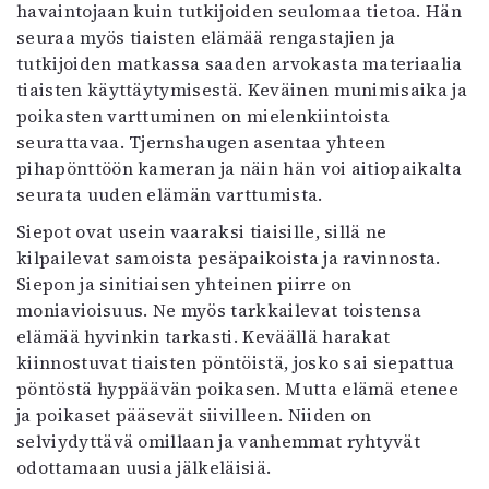
havaintojaan kuin tutkijoiden seulomaa tietoa. Hän
Mediatiedot
seuraa myös tiaisten elämää rengastajien ja
Kaltio ry
tutkijoiden matkassa saaden arvokasta materiaalia
tiaisten käyttäytymisestä. Keväinen munimisaika ja
poikasten varttuminen on mielenkiintoista
seurattavaa. Tjernshaugen asentaa yhteen
pihapönttöön kameran ja näin hän voi aitiopaikalta
seurata uuden elämän varttumista.
Siepot ovat usein vaaraksi tiaisille, sillä ne
kilpailevat samoista pesäpaikoista ja ravinnosta.
Siepon ja sinitiaisen yhteinen piirre on
moniavioisuus. Ne myös tarkkailevat toistensa
elämää hyvinkin tarkasti. Keväällä harakat
kiinnostuvat tiaisten pöntöistä, josko sai siepattua
pöntöstä hyppäävän poikasen. Mutta elämä etenee
ja poikaset pääsevät siivilleen. Niiden on
selviydyttävä omillaan ja vanhemmat ryhtyvät
odottamaan uusia jälkeläisiä.