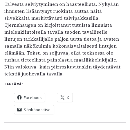
Talvesta selviytyminen on haasteellista. Nykyään
ihmisten lisääntynyt ruokinta auttaa näitä
siivekkäitä merkittävästi talvipakkasilla.
Tjernshaugen on kirjoittanut tutuista linnuista
mielenkiintoisella tavalla tuoden tavalliselle
lintujen tarkkailijalle paljon uutta tietoa ja avaten
samalla näkökulmia kokonaisvaltaisesti lintujen
elämään. Teksti on soljuvaa, eikä teoksessa ole
turhaa tieteellistä painolastia maallikkolukijalle.
Niin valokuva- kuin piirroskuvituskin täydentävät
tekstiä juohevalla tavalla.
JAA TÄMÄ:
Facebook
X
Sähköpostitse