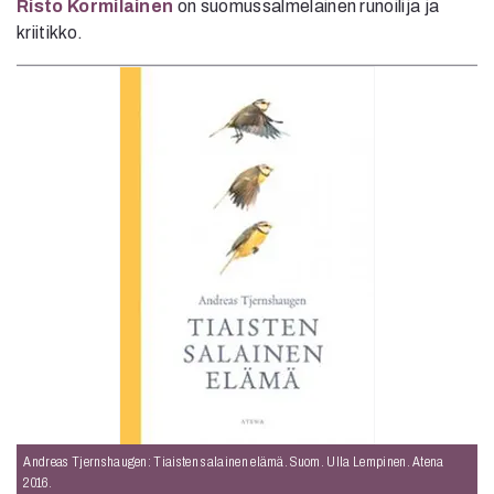
Risto Kormilainen
on suomussalmelainen runoilija ja
kriitikko.
Andreas Tjernshaugen: Tiaisten salainen elämä. Suom. Ulla Lempinen. Atena
2016.