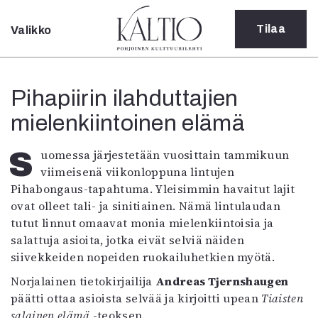
Tilaa
Valikko
Sulje
Kategoriat
Pihapiirin ilahduttajien
Verkkoartikkeli
mielenkiintoinen elämä
Teatteri
Tanssi
Tanssi
Suomessa järjestetään vuosittain tammikuun
Sarjakuva
viimeisenä viikonloppuna lintujen
Sámegillii
Pihabongaus-tapahtuma. Yleisimmin havaitut lajit
Pääkirjoitus
ovat olleet tali- ja sinitiainen. Nämä lintulaudan
Paperilehdestä
tutut linnut omaavat monia mielenkiintoisia ja
Oulu2026
salattuja asioita, jotka eivät selviä näiden
Näyttelyt
siivekkeiden nopeiden ruokailuhetkien myötä.
Musiikki
Norjalainen tietokirjailija
Andreas Tjernshaugen
Levyt
päätti ottaa asioista selvää ja kirjoitti upean
Tiaisten
Kuvataide
salainen elämä
-teoksen.