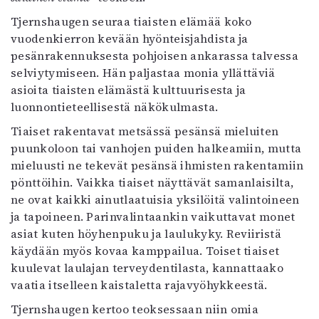
Kirjat
Tjernshaugen seuraa tiaisten elämää koko
In English
vuodenkierron kevään hyönteisjahdista ja
Esitystaide
pesänrakennuksesta pohjoisen ankarassa talvessa
Arkisto
selviytymiseen. Hän paljastaa monia yllättäviä
asioita tiaisten elämästä kulttuurisesta ja
Lehdet
luonnontieteellisestä näkökulmasta.
4/2026
Tiaiset rakentavat metsässä pesänsä mieluiten
2–3/2026
puunkoloon tai vanhojen puiden halkeamiin, mutta
1/2026
mieluusti ne tekevät pesänsä ihmisten rakentamiin
6/2025
pönttöihin. Vaikka tiaiset näyttävät samanlaisilta,
5/2025 saame
ne ovat kaikki ainutlaatuisia yksilöitä valintoineen
5/2025
ja tapoineen. Parinvalintaankin vaikuttavat monet
Lehtiarkisto
asiat kuten höyhenpuku ja laulukyky. Reviiristä
käydään myös kovaa kamppailua. Toiset tiaiset
Info
kuulevat laulajan terveydentilasta, kannattaako
Tilaus ja irtonumerot
vaatia itselleen kaistaletta rajavyöhykkeestä.
Yhteistyössä
Tjernshaugen kertoo teoksessaan niin omia
Toimitus