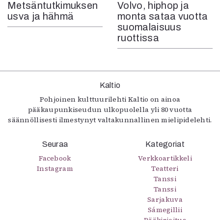
Metsäntutkimuksen
Volvo, hiphop ja
usva ja hähmä
monta sataa vuotta
suomalaisuus
ruottissa
Kaltio
Pohjoinen kulttuurilehti Kaltio on ainoa
pääkaupunkiseudun ulkopuolella yli 80 vuotta
säännöllisesti ilmestynyt valtakunnallinen mielipidelehti.
Seuraa
Kategoriat
Facebook
Verkkoartikkeli
Instagram
Teatteri
Tanssi
Tanssi
Sarjakuva
Sámegillii